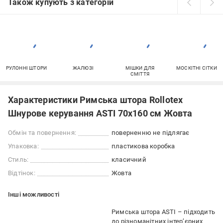
Також купують з категорій
РУЛОННІ ШТОРИ
ЖАЛЮЗІ
МІШКИ ДЛЯ
МОСКІТНІ СІТКИ
СМІТТЯ
Характеристики Римська штора Rollotex
Шнурове керування ASTI 70x160 см Жовта
Обмін та повернення:
поверненню не підлягає
Упаковка:
пластикова коробка
Стиль:
класичний
Відтінок:
Жовта
Iншi можливостi
Римська штора ASTI – підходить
до різноманітних інтер’єрних