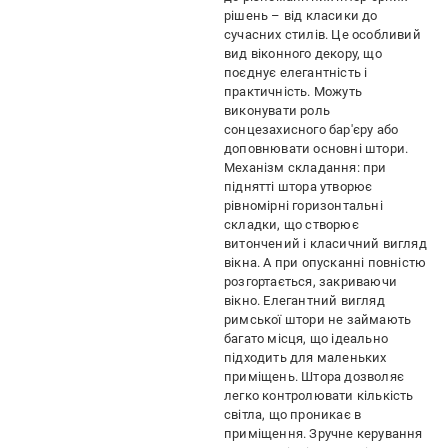
рішень – від класики до
сучасних стилів. Це особливий
вид віконного декору, що
поєднує елегантність і
практичність. Можуть
виконувати роль
сонцезахисного бар'єру або
доповнювати основні штори.
Механізм складання: при
піднятті штора утворює
рівномірні горизонтальні
складки, що створює
витончений і класичний вигляд
вікна. А при опусканні повністю
розгортається, закриваючи
вікно. Елегантний вигляд
римської штори не займають
багато місця, що ідеально
підходить для маленьких
приміщень. Штора дозволяє
легко контролювати кількість
світла, що проникає в
приміщення. Зручне керування