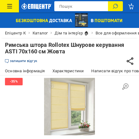
Епіцентр К
Каталог
Дім та інтер'єр 🏠
Все для оформлення 
Римська штора Rollotex Шнурове керування
ASTI 70x160 см Жовта
залишити відгук
Основна інформація
Характеристики
Написати відгук про тов