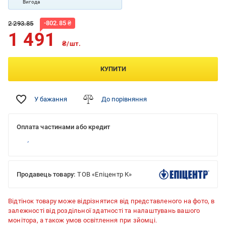
Вигода
-
802.85
₴
2 293.85
1 491
₴/шт.
КУПИТИ
У бажання
До порівняння
Оплата частинами або кредит
Продавець товару:
ТОВ «Епіцентр К»
Відтінок товару може відрізнятися від представленого на фото, в
залежності від роздільної здатності та налаштувань вашого
монітора, а також умов освітлення при зйомці.