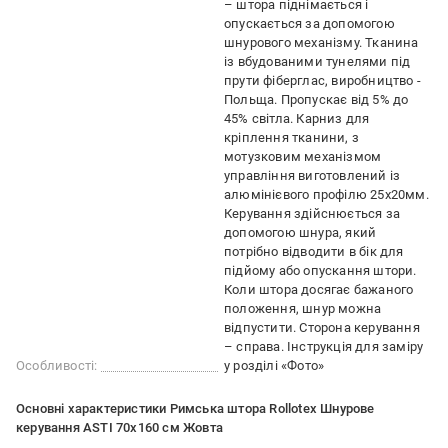
– штора піднімається і
опускається за допомогою
шнурового механізму. Тканина
із вбудованими тунелями під
прути фіберглас, виробництво -
Польща. Пропускає від 5% до
45% світла. Карниз для
кріплення тканини, з
мотузковим механізмом
управління виготовлений із
алюмінієвого профілю 25х20мм.
Керування здійснюється за
допомогою шнура, який
потрібно відводити в бік для
підйому або опускання штори.
Коли штора досягає бажаного
положення, шнур можна
відпустити. Сторона керування
– справа. Інструкція для заміру
Особливості:
у розділі «Фото»
Основні характеристики Римська штора Rollotex Шнурове
керування ASTI 70x160 см Жовта