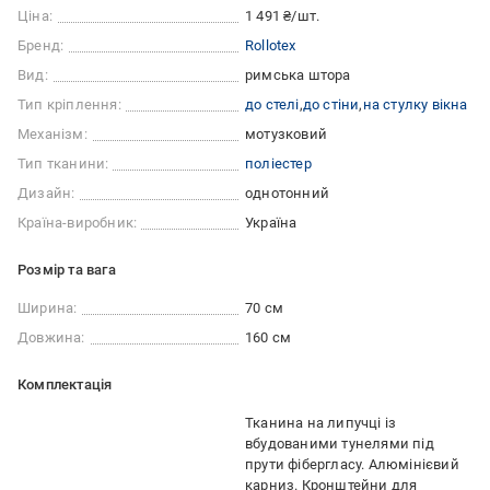
Ціна:
1 491 ₴/шт.
Бренд:
Rollotex
Вид:
римська штора
Тип кріплення:
до стелі
до стіни
на стулку вікна
Механізм:
мотузковий
Тип тканини:
поліестер
Дизайн:
однотонний
Країна-виробник:
Україна
Розмір та вага
Ширина:
70 см
Довжина:
160 см
Комплектація
Тканина на липучці із
вбудованими тунелями під
прути фібергласу. Алюмінієвий
карниз. Кронштейни для