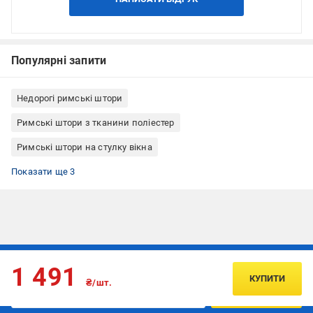
Популярні запити
Недорогі римські штори
Римські штори з тканини поліестер
Римські штори на стулку вікна
Римські штори кріплення до стелі
Римські штори кріплення до стіни
Римські штори Rollotex
Показати ще 3
Підписуйтесь, щоб дізнаватись першим про акції та пропозиції
1 491
КУПИТИ
₴/шт.
ПІДПИСАТИСЯ