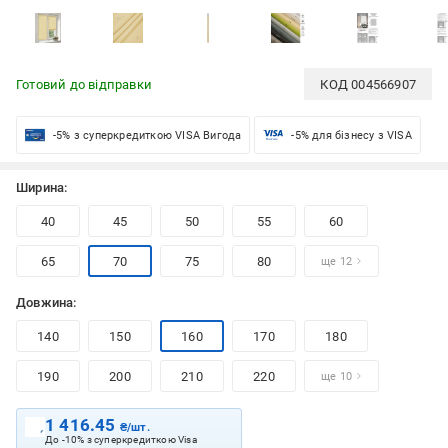
Готовий до відправки
КОД
004566907
-5% з суперкредиткою VISA Вигода
-5% для бізнесу з VISA
Ширина:
40
45
50
55
60
65
70
75
80
ще 12
Довжина:
140
150
160
170
180
190
200
210
220
ще 10
1 416.45
₴/шт.
До -10% з суперкредиткою Visa