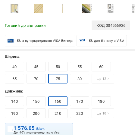
Готовий до відправки
КОД
004566926
-5% з суперкредиткою VISA Вигода
-5% для бізнесу з VISA
Ширина:
40
45
50
55
60
65
70
75
80
ще 12
Довжина:
140
150
160
170
180
190
200
210
220
ще 10
1 576.05
₴/шт.
До -10% з суперкредиткою Visa