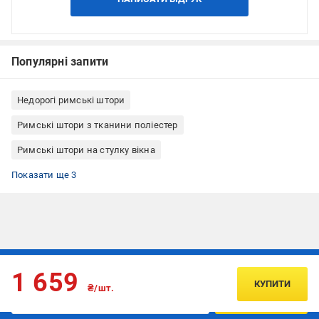
Популярні запити
Недорогі римські штори
Римські штори з тканини поліестер
Римські штори на стулку вікна
Римські штори кріплення до стелі
Римські штори кріплення до стіни
Римські штори Rollotex
Показати ще 3
Підписуйтесь, щоб дізнаватись першим про акції та пропозиції
1 659
КУПИТИ
₴/шт.
ПІДПИСАТИСЯ