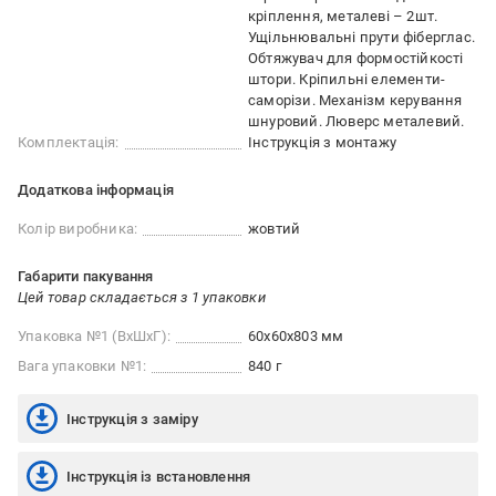
кріплення, металеві – 2шт.
Ущільнювальні прути фіберглас.
Обтяжувач для формостійкості
штори. Кріпильні елементи-
саморізи. Механізм керування
шнуровий. Люверс металевий.
Комплектація:
Інструкція з монтажу
Додаткова інформація
Колір виробника:
жовтий
Габарити пакування
Цей товар складається з 1 упаковки
Упаковка №1 (ВхШхГ):
60x60x803 мм
Вага упаковки №1:
840 г
Інструкція з заміру
Інструкція із встановлення