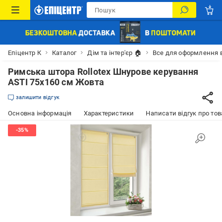
Епіцентр К
Каталог
Дім та інтер'єр 🏠
Все для оформлення 
Римська штора Rollotex Шнурове керування
ASTI 75x160 см Жовта
залишити відгук
Основна інформація
Характеристики
Написати відгук про тов