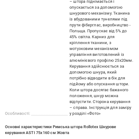
– штора піднімається і
опускається за допомогою
шнурового механізму. Тканина
із вбудованими тунелями під
прути фіберглас, виробництво -
Польща. Пропускає від 5% до
45% світла. Карниз для
кріплення тканини, з
мотузковим механізмом
управління виготовлений із
алюмінієвого профілю 25х20мм.
Керування здійснюється за
допомогою шнура, який
потрібно відводити в бік для
підйому або опускання штори.
Коли штора досягає бажаного
положення, шнур можна
відпустити. Сторона керування
– справа. Інструкція для заміру
Особливості:
у розділі «Фото»
Основні характеристики Римська штора Rollotex Шнурове
керування ASTI 75x160 см Жовта