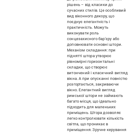
рішень – від класики до
сучасних стилів. Це особливий
вид віконного декору, що
поєднує елегантність і
практичність. Можуть
виконувати роль
сонцезахисного бар'єру або
доповнювати основні штори.
Механізм складання: при
піднятті штора утворює
рівномірні горизонтальні
складки, що створює
витончений і класичний вигляд
вікна. А при опусканні повністю
розгортається, закриваючи
вікно. Елегантний вигляд
римської штори не займають
багато місця, що ідеально
підходить для маленьких
приміщень. Штора дозволяє
легко контролювати кількість
світла, що проникає в
приміщення. Зручне керування