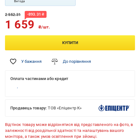
Вигода
-
893.31
₴
2 552.31
1 659
₴/шт.
КУПИТИ
У бажання
До порівняння
Оплата частинами або кредит
Продавець товару:
ТОВ «Епіцентр К»
Відтінок товару може відрізнятися від представленого на фото, в
залежності від роздільної здатності та налаштувань вашого
монітора, а також умов освітлення при зйомці.