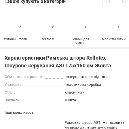
Також купують з категорій
РУЛОННІ ШТОРИ
ЖАЛЮЗІ
МІШКИ ДЛЯ
МОСКІТНІ СІТКИ
СМІТТЯ
Характеристики Римська штора Rollotex
Шнурове керування ASTI 75x160 см Жовта
Обмін та повернення:
поверненню не підлягає
Упаковка:
пластикова коробка
Стиль:
класичний
Відтінок:
Жовта
Iншi можливостi
Римська штора ASTI – підходить
до різноманітних інтер’єрних