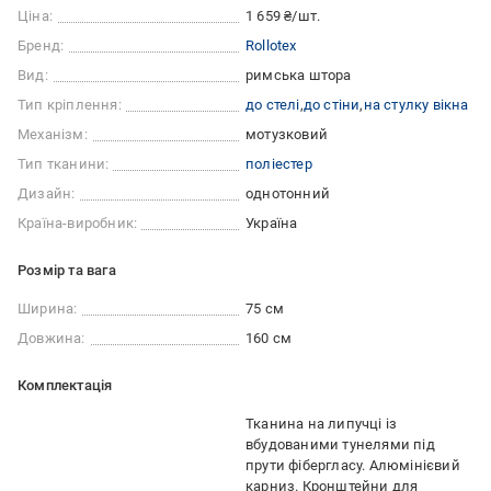
Ціна:
1 659 ₴/шт.
Бренд:
Rollotex
Вид:
римська штора
Тип кріплення:
до стелі
до стіни
на стулку вікна
Механізм:
мотузковий
Тип тканини:
поліестер
Дизайн:
однотонний
Країна-виробник:
Україна
Розмір та вага
Ширина:
75 см
Довжина:
160 см
Комплектація
Тканина на липучці із
вбудованими тунелями під
прути фібергласу. Алюмінієвий
карниз. Кронштейни для