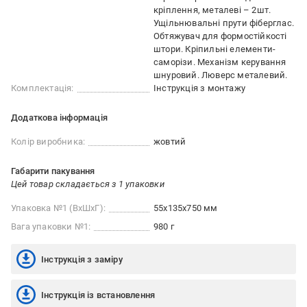
кріплення, металеві – 2шт.
Ущільнювальні прути фіберглас.
Обтяжувач для формостійкості
штори. Кріпильні елементи-
саморізи. Механізм керування
шнуровий. Люверс металевий.
Комплектація:
Інструкція з монтажу
Додаткова інформація
Колір виробника:
жовтий
Габарити пакування
Цей товар складається з 1 упаковки
Упаковка №1 (ВхШхГ):
55x135x750 мм
Вага упаковки №1:
980 г
Інструкція з заміру
Інструкція із встановлення