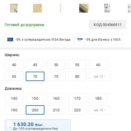
Готовий до відправки
КОД
004566911
-5% з суперкредиткою VISA Вигода
-5% для бізнесу з VISA
Ширина:
40
45
50
55
60
65
70
75
80
ще 12
Довжина:
140
150
160
170
180
190
200
210
220
ще 10
1 630.20
₴/шт.
До -10% з суперкредиткою Visa