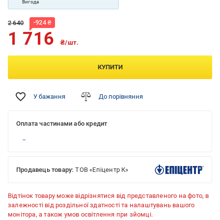
Вигода
-
924
₴
2 640
1 716
₴/шт.
КУПИТИ
У бажання
До порівняння
Оплата частинами або кредит
Продавець товару:
ТОВ «Епіцентр К»
Відтінок товару може відрізнятися від представленого на фото, в
залежності від роздільної здатності та налаштувань вашого
монітора, а також умов освітлення при зйомці.