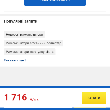
Популярні запити
Недорогі римські штори
Римські штори з тканини поліестер
Римські штори на стулку вікна
Римські штори кріплення до стелі
Римські штори кріплення до стіни
Римські штори Rollotex
Показати ще 3
Підписуйтесь, щоб дізнаватись першим про акції та пропозиції
1 716
КУПИТИ
₴/шт.
ПІДПИСАТИСЯ