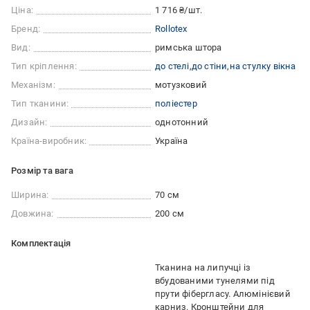
Ціна:
1 716 ₴/шт.
Бренд:
Rollotex
Вид:
римська штора
Тип кріплення:
до стелі
до стіни
на стулку вікна
Механізм:
мотузковий
Тип тканини:
поліестер
Дизайн:
однотонний
Країна-виробник:
Україна
Розмір та вага
Ширина:
70 см
Довжина:
200 см
Комплектація
Тканина на липучці із
вбудованими тунелями під
прути фібергласу. Алюмінієвий
карниз. Кронштейни для