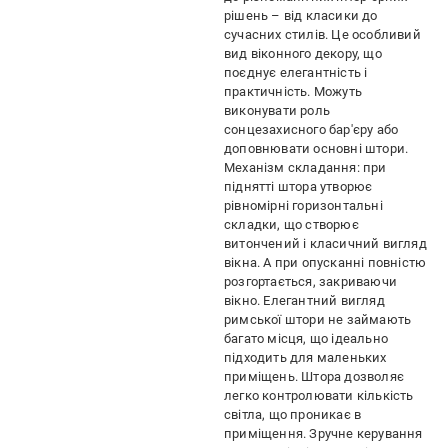
рішень – від класики до
сучасних стилів. Це особливий
вид віконного декору, що
поєднує елегантність і
практичність. Можуть
виконувати роль
сонцезахисного бар'єру або
доповнювати основні штори.
Механізм складання: при
піднятті штора утворює
рівномірні горизонтальні
складки, що створює
витончений і класичний вигляд
вікна. А при опусканні повністю
розгортається, закриваючи
вікно. Елегантний вигляд
римської штори не займають
багато місця, що ідеально
підходить для маленьких
приміщень. Штора дозволяє
легко контролювати кількість
світла, що проникає в
приміщення. Зручне керування