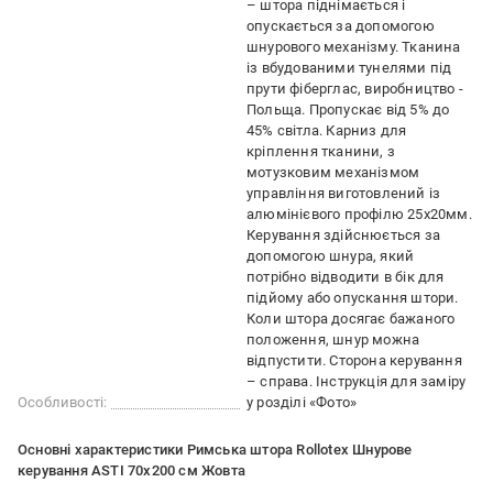
– штора піднімається і
опускається за допомогою
шнурового механізму. Тканина
із вбудованими тунелями під
прути фіберглас, виробництво -
Польща. Пропускає від 5% до
45% світла. Карниз для
кріплення тканини, з
мотузковим механізмом
управління виготовлений із
алюмінієвого профілю 25х20мм.
Керування здійснюється за
допомогою шнура, який
потрібно відводити в бік для
підйому або опускання штори.
Коли штора досягає бажаного
положення, шнур можна
відпустити. Сторона керування
– справа. Інструкція для заміру
Особливості:
у розділі «Фото»
Основні характеристики Римська штора Rollotex Шнурове
керування ASTI 70x200 см Жовта