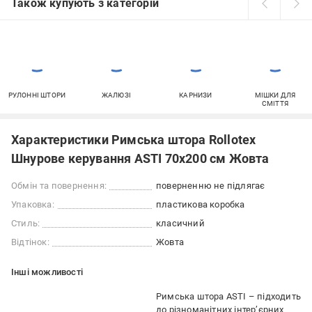
Також купують з категорій
РУЛОННІ ШТОРИ
ЖАЛЮЗІ
КАРНИЗИ
МІШКИ ДЛЯ
СМІТТЯ
Характеристики Римська штора Rollotex
Шнурове керування ASTI 70x200 см Жовта
Обмін та повернення:
поверненню не підлягає
Упаковка:
пластикова коробка
Стиль:
класичний
Відтінок:
Жовта
Iншi можливостi
Римська штора ASTI – підходить
до різноманітних інтер’єрних