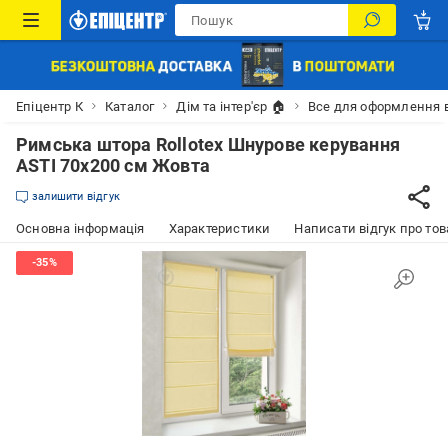
Епіцентр К
Каталог
Дім та інтер'єр 🏠
Все для оформлення 
Римська штора Rollotex Шнурове керування
ASTI 70x200 см Жовта
залишити відгук
Основна інформація
Характеристики
Написати відгук про тов