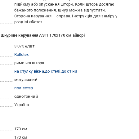
підйому або опускання штори. Коли штора досягає
бажаного положення, шнур можна відпустити.
Сторона керування – справа. Інструкція для заміру у
розділі «Фото»
 Шнурове керування ASTI 170x170 см айворі
3 075 ₴/шт.
Rollotex
римська штора
на стулку вікна
до стелі
до стіни
мотузковий
поліестер
однотонний
Україна
170 см
170 см