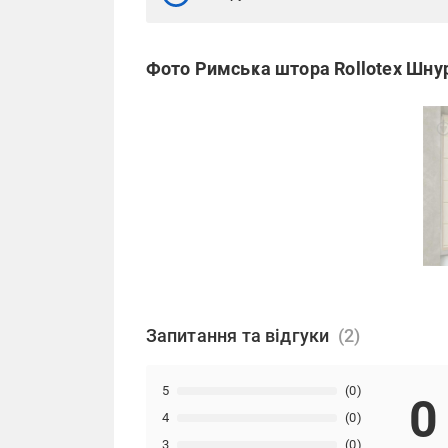
Фото Римська штора Rollotex Шнур
Запитання та відгуки
5
(0)
0
4
(0)
3
(0)