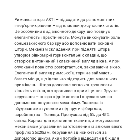
Римська штора ASTI – підходить до різноманітних
інтер’єрних рішень – від класики до сучасних стилів.
Це особливий вид віконного декору, що поєднує
елегантність і практичність. Можуть виконувати роль
сонцезахисного бар'єру або доповнювати основні
штори. Механізм складання: при піднятті штора
утворює рівномірні горизонтальні складки, що
створює витончений і класичний вигляд вікна. А при
опусканні повністю розгортається, закриваючи вікно.
Елегантний вигляд римської штори не займають
багато місця, що ідеально підходить для маленьких
приміщень. Штора дозволяє легко контролювати
кількість світла, що проникає в приміщення. Зручне
керування – штора піднімається і опускається за
допомогою шнурового механізму. Тканина із
вбудованими тунелями під прути фіберглас,
виробництво - Польща. Пропускає від 5% до 45%
світла. Карниз для кріплення тканини, з мотузковим
механізмом управління виготовлений із алюмінієвого
профілю 25х20мм. Керування здійснюється за
допомогою шнура, який потрібно відводити в бік для