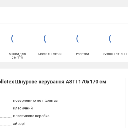
МІШКИ ДЛЯ
МОСКІТНІ СІТКИ
РОЗЕТКИ
КУХОННІ СТІЛЬЦІ
СМІТТЯ
llotex Шнурове керування ASTI 170x170 см
поверненню не підлягає
класичний
пластикова коробка
айворі