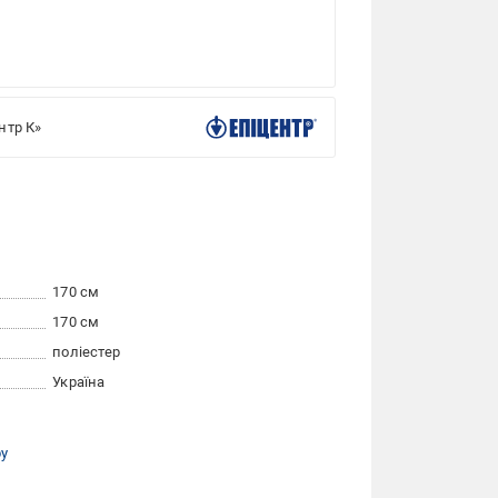
нтр К»
170 см
170 см
поліестер
Україна
ру