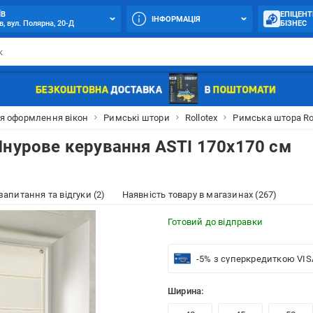
ЇВ
ЕПІЦЕНТ
ІНФОРМАЦІЯ
в, вул. Полярна, 20-Д
БІЗНЕС
я оформлення вікон
Римські штори
Rollotex
Римська штора Rol
Шнурове керування ASTI 170x170 см
 запитання та відгуки (2)
Наявність товару в магазинах (267)
Готовий до відправки
-5% з суперкредиткою VIS
Ширина: