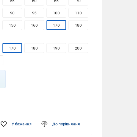
55
60
65
70
90
95
100
110
150
160
170
180
170
180
190
200
У бажання
До порівняння