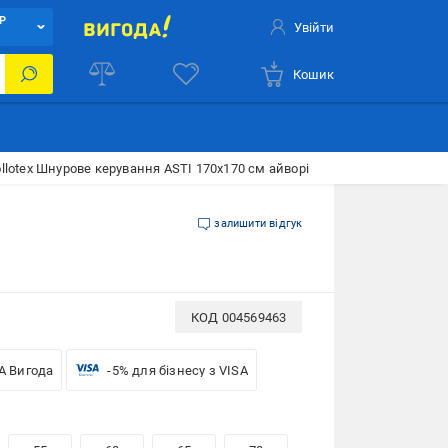
Р
Увійти
Кошик
lotex Шнурове керування ASTI 170x170 см айворі
залишити відгук
КОД
004569463
A Вигода
-5% для бізнесу з VISA