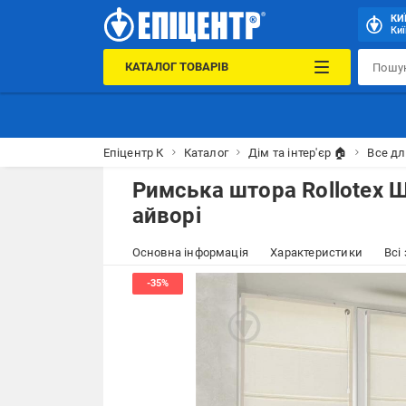
КИ
Киї
КАТАЛОГ ТОВАРІВ
Епіцентр К
Каталог
Дім та інтер'єр 🏠
Все дл
Римська штора Rollotex 
айворі
Основна інформація
Характеристики
Всі