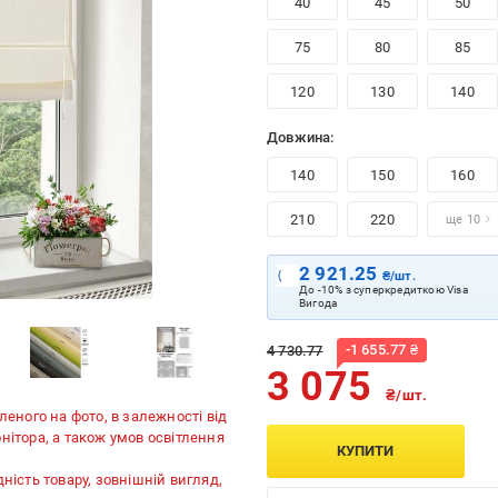
40
45
50
75
80
85
120
130
140
Довжина:
140
150
160
210
220
ще 10
2 921.25
₴/шт.
До -10% з суперкредиткою Visa
Вигода
-
1 655.77
₴
4 730.77
3 075
₴/шт.
леного на фото, в залежності від
нітора, а також умов освітлення
КУПИТИ
ність товару, зовнішній вигляд,