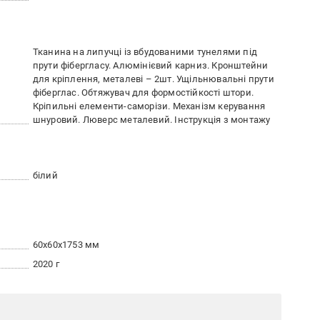
Тканина на липучці із вбудованими тунелями під
прути фібергласу. Алюмінієвий карниз. Кронштейни
для кріплення, металеві – 2шт. Ущільнювальні прути
фіберглас. Обтяжувач для формостійкості штори.
Кріпильні елементи-саморізи. Механізм керування
шнуровий. Люверс металевий. Інструкція з монтажу
білий
60x60x1753 мм
2020 г