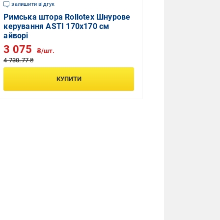
залишити відгук
Римська штора Rollotex Шнурове
керування ASTI 170x170 см
айворі
3 075
₴/шт.
4 730.77 ₴
КУПИТИ