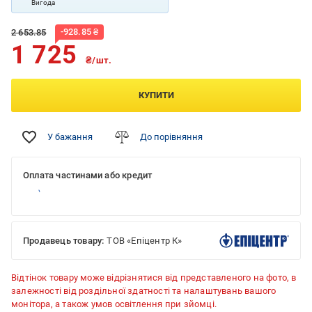
Вигода
-
928.85
₴
2 653.85
1 725
₴/шт.
КУПИТИ
У бажання
До порівняння
Оплата частинами або кредит
Продавець товару:
ТОВ «Епіцентр К»
Відтінок товару може відрізнятися від представленого на фото, в
залежності від роздільної здатності та налаштувань вашого
монітора, а також умов освітлення при зйомці.