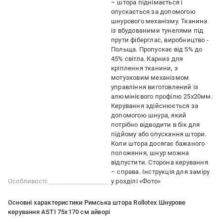
– штора піднімається і
опускається за допомогою
шнурового механізму. Тканина
із вбудованими тунелями під
прути фіберглас, виробництво -
Польща. Пропускає від 5% до
45% світла. Карниз для
кріплення тканини, з
мотузковим механізмом
управління виготовлений із
алюмінієвого профілю 25х20мм.
Керування здійснюється за
допомогою шнура, який
потрібно відводити в бік для
підйому або опускання штори.
Коли штора досягає бажаного
положення, шнур можна
відпустити. Сторона керування
– справа. Інструкція для заміру
Особливості:
у розділі «Фото»
Основні характеристики Римська штора Rollotex Шнурове
керування ASTI 75x170 см айворі