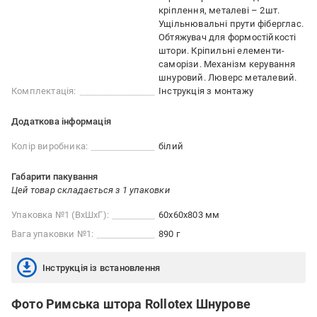
кріплення, металеві – 2шт.
Ущільнювальні прути фіберглас.
Обтяжувач для формостійкості
штори. Кріпильні елементи-
саморізи. Механізм керування
шнуровий. Люверс металевий.
Комплектація:
Інструкція з монтажу
Додаткова інформація
Колір виробника:
білий
Габарити пакування
Цей товар складається з 1 упаковки
Упаковка №1 (ВхШхГ):
60x60x803 мм
Вага упаковки №1:
890 г
Інструкція із встановлення
Фото Римська штора Rollotex Шнурове