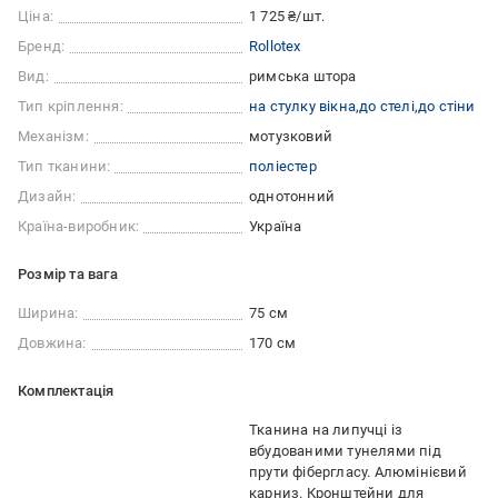
Ціна:
1 725 ₴/шт.
Бренд:
Rollotex
Вид:
римська штора
Тип кріплення:
на стулку вікна
до стелі
до стіни
Механізм:
мотузковий
Тип тканини:
поліестер
Дизайн:
однотонний
Країна-виробник:
Україна
Розмір та вага
Ширина:
75 см
Довжина:
170 см
Комплектація
Тканина на липучці із
вбудованими тунелями під
прути фібергласу. Алюмінієвий
карниз. Кронштейни для