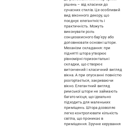
рішень – від класики до
сучасних стилів. Це особливий
вид віконного декору, що
поєднує елегантність і
практичність. Можуть
виконувати роль
сонцезахисного бар'єру або
доповнювати основні штори.
Механізм складання: при
піднятті штора утворює
рівномірні горизонтальні
складки, що створює
витончений і класичний вигляд
вікна. А при опусканні повністю
розгортається, закриваючи
вікно. Елегантний вигляд
римської штори не займають
багато місця, що ідеально
підходить для маленьких
приміщень. Штора дозволяє
легко контролювати кількість
світла, що проникає в
приміщення. Зручне керування