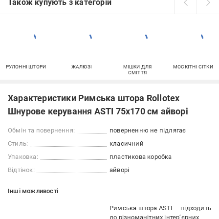
Також купують з категорій
РУЛОННІ ШТОРИ
ЖАЛЮЗІ
МІШКИ ДЛЯ
МОСКІТНІ СІТКИ
СМІТТЯ
Характеристики Римська штора Rollotex
Шнурове керування ASTI 75x170 см айворі
Обмін та повернення:
поверненню не підлягає
Стиль:
класичний
Упаковка:
пластикова коробка
Відтінок:
айворі
Iншi можливостi
Римська штора ASTI – підходить
до різноманітних інтер’єрних