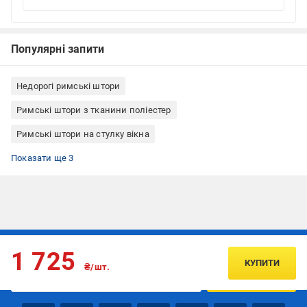
Популярні запити
Недорогі римські штори
Римські штори з тканини поліестер
Римські штори на стулку вікна
Римські штори кріплення до стелі
Римські штори кріплення до стіни
Римські штори Rollotex
Показати ще 3
Підписуйтесь, щоб дізнаватись першим про акції та пропозиції
1 725
КУПИТИ
₴/шт.
ПІДПИСАТИСЯ