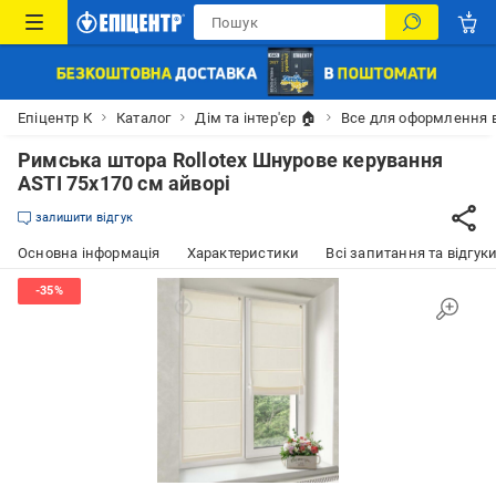
Епіцентр К
Каталог
Дім та інтер'єр 🏠
Все для оформлення 
Римська штора Rollotex Шнурове керування
ASTI 75x170 см айворі
залишити відгук
Основна інформація
Характеристики
Всі запитання та відгуки