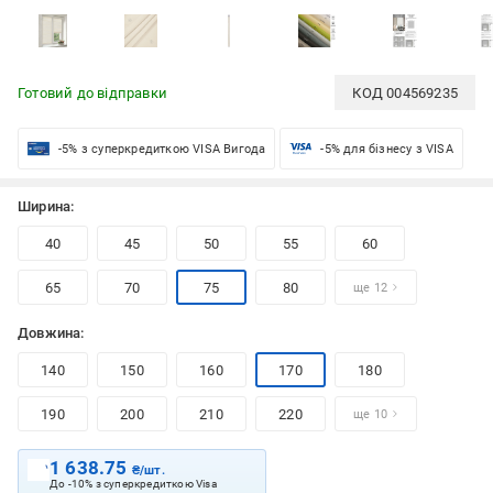
Готовий до відправки
КОД
004569235
-5% з суперкредиткою VISA Вигода
-5% для бізнесу з VISA
Ширина:
40
45
50
55
60
65
70
75
80
ще 12
Довжина:
140
150
160
170
180
190
200
210
220
ще 10
1 638.75
₴/шт.
До -10% з суперкредиткою Visa