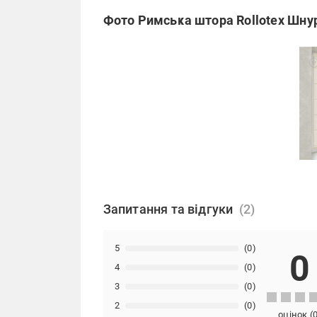
Фото Римська штора Rollotex Шнур
Запитання та відгуки
5
(0)
0
4
(0)
3
(0)
2
(0)
оцінок
(