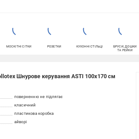
МОСКІТНІ СІТКИ
РОЗЕТКИ
КУХОННІ СТІЛЬЦІ
БРУСИ, ДОШКИ
ТА РЕЙКИ
llotex Шнурове керування ASTI 100x170 см
поверненню не підлягає
класичний
пластикова коробка
айворі