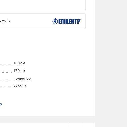
нтр К»
100 см
170 см
поліестер
Україна
ру