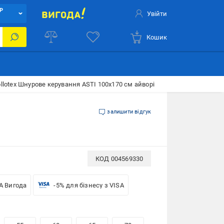
Р
Увійти
Кошик
lotex Шнурове керування ASTI 100x170 см айворі
залишити відгук
КОД
004569330
A Вигода
-5% для бізнесу з VISA