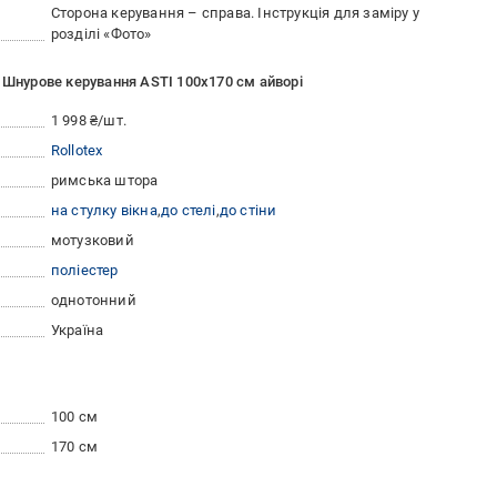
Сторона керування – справа. Інструкція для заміру у
розділі «Фото»
 Шнурове керування ASTI 100x170 см айворі
1 998 ₴/шт.
Rollotex
римська штора
на стулку вікна
до стелі
до стіни
мотузковий
поліестер
однотонний
Україна
100 см
170 см