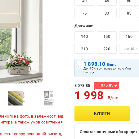
40
45
50
75
80
85
Довжина:
140
150
160
210
220
ще 10
1 898.10
₴/шт.
До -10% з суперкредиткою Visa
Вигода
-
1 075.85
₴
3 073.85
1 998
₴/шт.
КУПИТИ
леного на фото, в залежності від
нітора, а також умов освітлення
Оплата частинами або кредит
ність товару, зовнішній вигляд,