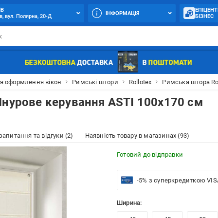
ЇВ
ЕПІЦЕНТ
ІНФОРМАЦІЯ
в, вул. Полярна, 20-Д
БІЗНЕС
я оформлення вікон
Римські штори
Rollotex
Римська штора Rol
Шнурове керування ASTI 100x170 см
 запитання та відгуки (2)
Наявність товару в магазинах (93)
Готовий до відправки
-5% з суперкредиткою VIS
Ширина: