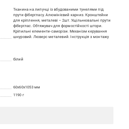
Тканина на липучці із вбудованими тунелями під
прути фібергласу. Алюмінієвий карниз. Кронштейни
для кріплення, металеві – 2шт. Ущільнювальні прути
фіберглас. Обтяжувач для формостійкості штори.
Кріпильні елементи-саморізи. Механізм керування
шнуровий. Люверс металевий. Інструкція з монтажу
білий
60x60x1053 мм
1190 г