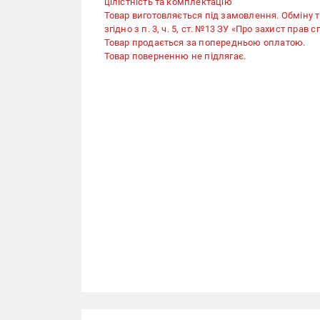
цілістність та комплектацію
Товар виготовляється під замовлення. Обміну 
згідно з п. 3, ч. 5, ст. №13 ЗУ «Про захист прав 
Товар продається за попередньою оплатою.
Товар поверненню не підлягає.