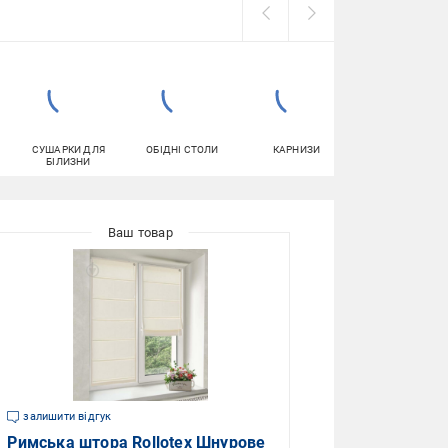
СУШАРКИ ДЛЯ
ОБІДНІ СТОЛИ
КАРНИЗИ
ДВОСТОРОННІ
БІЛИЗНИ
КЛЕЙКІ СТРІЧК
залишити відгук
Римська штора Rollotex Шнурове