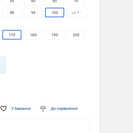
55
60
65
70
90
95
100
ще 8
170
180
190
200
У бажання
До порівняння