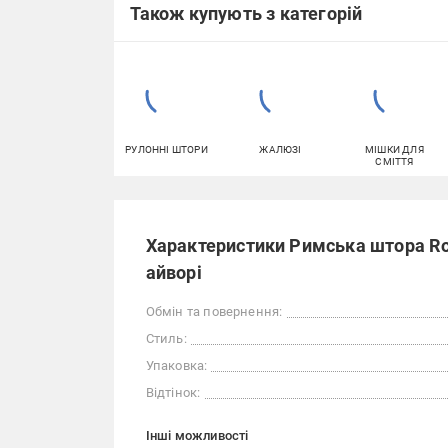
Також купують з категорій
РУЛОННІ ШТОРИ
ЖАЛЮЗІ
МІШКИ ДЛЯ
СМІТТЯ
Характеристики Римська штора Ro
айворі
Обмін та повернення:
Стиль:
Упаковка:
Відтінок:
Iншi можливостi