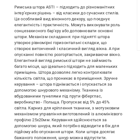
Римська штора ASTI – підходить до різноманітних
інтер’єрних рішень – від класики до сучасних стилів.
Це особливий вид віконного декору, що поєднує
елегантність і практичність. Можуть виконувати роль
сонцезахисного бар'єру або доповнювати основні
штори. Механізм складання: при піднятті штора
утворює рівномірні горизонтальні складки, що
створює витончений і класичний вигляд вікна. А при
опусканні повністю розгортається, закриваючи вікно.
Елегантний вигляд римської штори не займають
багато місця, що ідеально підходить для маленьких
приміщень. Штора дозволяє легко контролювати
кількість світла, що проникає в приміщення. Зручне
керування – штора піднімається і опускається за
допомогою шнурового механізму. Тканина із
вбудованими тунелями під прути фіберглас,
виробництво - Польща. Пропускає від 5% до 45%
світла. Карниз для кріплення тканини, з мотузковим
механізмом управління виготовлений із алюмінієвого
профілю 25х20мм. Керування здійснюється за
допомогою шнура, який потрібно відводити в бік для
підйому або опускання штори. Коли штора досягає
бажаного положення, шнур можна відпустити.