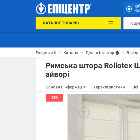
КИ
Киї
КАТАЛОГ ТОВАРІВ
Епіцентр К
Каталог
Дім та інтер'єр 🏠
Все дл
Римська штора Rollotex 
айворі
Основна інформація
Характеристики
Всі