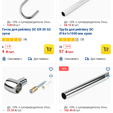
До -10% з суперкредиткою Visa Вигода
До -10% з суперкредиткою Visa Вигода
3.80
₴/шт.
54.15
₴/шт.
Гачок для рейлінгу DC DR 30 G2
Труба для рейлінгу DC
хром
d16x1x1000 мм хром
4
3
6
79
-
2
₴
-
22
₴
4
57
₴/шт.
₴/шт.
Cамовивіз
Доставимо
Cамовивіз
Доставимо
До -10% з суперкредиткою Visa Вигода
До -10% з суперкредиткою Visa Вигода
27.55
₴/шт.
162.45
₴/шт.