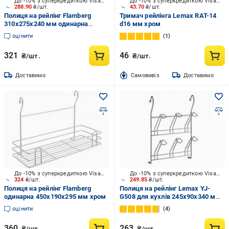
До -10% з суперкредиткою Visa Вигода
До -10% з суперкредиткою Visa Вигода
288.90
₴/шт.
43.70
₴/шт.
Полиця на рейлінг Flamberg
Тримач рейлінга Lemax RAT-14
310x275x240 мм одинарна
d16 мм хром
кутова хром
оцінити
1
321
46
₴/шт.
₴/шт.
Доставимо
Cамовивіз
Доставимо
До -10% з суперкредиткою Visa Вигода
До -10% з суперкредиткою Visa Вигода
324
₴/шт.
249.85
₴/шт.
Полиця на рейлінг Flamberg
Полиця на рейлінг Lemax YJ-
одинарна 450х190х295 мм хром
G508 для кухлів 245х90х340 мм
хром
оцінити
4
360
263
₴/шт.
₴/шт.