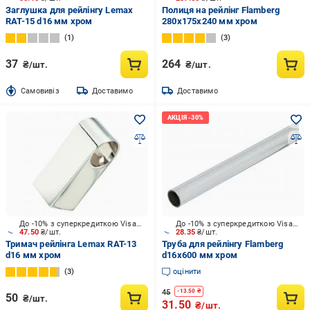
Заглушка для рейлінгу Lemax
Полиця на рейлінг Flamberg
RAT-15 d16 мм хром
280x175x240 мм хром
1
3
37
264
₴/шт.
₴/шт.
Cамовивіз
Доставимо
Доставимо
До -10% з суперкредиткою Visa Вигода
До -10% з суперкредиткою Visa Вигода
47.50
₴/шт.
28.35
₴/шт.
Тримач рейлінга Lemax RAT-13
Труба для рейлінгу Flamberg
d16 мм хром
d16x600 мм хром
3
оцінити
45
-
13.50
₴
50
₴/шт.
31.50
₴/шт.