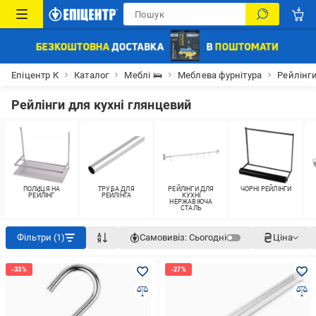
Епіцентр К
Каталог
Меблі 🛌
Меблева фурнітура
Рейлінги
Рейлінги для кухні глянцевий
ПОЛИЦЯ НА
ТРУБА ДЛЯ
РЕЙЛІНГИ ДЛЯ
ЧОРНІ РЕЙЛІНГИ
РЕЙЛІНГ
РЕЙЛІНГА
КУХНІ
НЕРЖАВІЮЧА
СТАЛЬ
Фільтри (1)
Самовивіз:
Сьогодні
Ціна