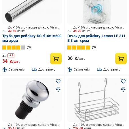
До -10% з суперкредиткою Visa Вигода
До -10% з суперкредиткою Visa Вигода
32.30
₴/шт.
34.20
₴/шт.
Труба для рейлінгу DC d16x1x600
Гачок для рейлінгу Lemax LE 311
мм хром
B 3 шт хром
3
3
41
-
7
₴
36
₴/шт.
34
₴/шт.
Cамовивіз
Доставимо
Cамовивіз
Доставимо
До -10% з суперкредиткою Visa Вигода
До -10% з суперкредиткою Visa Вигода
35.15
₴/шт.
237.60
₴/шт.