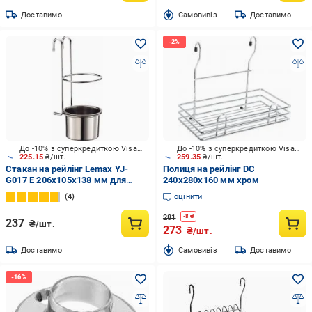
Доставимо
Cамовивіз
Доставимо
До -10% з суперкредиткою Visa Вигода
До -10% з суперкредиткою Visa Вигода
225.15
₴/шт.
259.35
₴/шт.
Стакан на рейлінг Lemax YJ-
Полиця на рейлінг DC
G017 E 206x105x138 мм для
240x280x160 мм хром
столових приборів хром
4
оцінити
281
-
8
₴
237
₴/шт.
273
₴/шт.
Доставимо
Cамовивіз
Доставимо