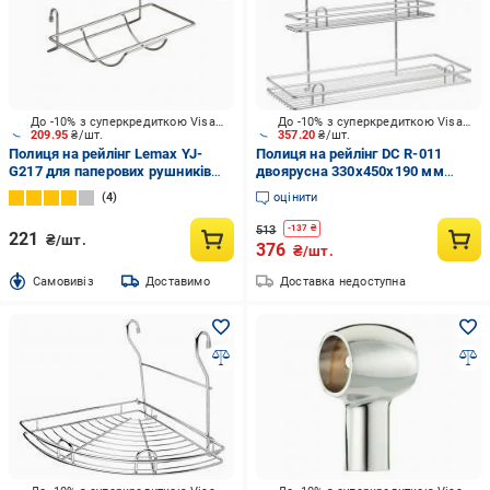
До -10% з суперкредиткою Visa Вигода
До -10% з суперкредиткою Visa Вигода
209.95
₴/шт.
357.20
₴/шт.
Полиця на рейлінг Lemax YJ-
Полиця на рейлінг DC R-011
G217 для паперових рушників
двоярусна 330x450x190 мм
300х185х100 мм хром
хром
4
оцінити
513
-
137
₴
221
₴/шт.
376
₴/шт.
Cамовивіз
Доставимо
Доставка недоступна