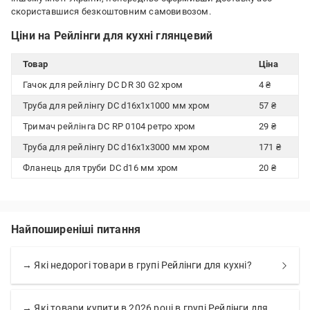
скориставшися безкоштовним самовивозом.
Ціни на Рейлінги для кухні глянцевий
Товар
Ціна
Гачок для рейлінгу DC DR 30 G2 хром
4 ₴
Труба для рейлінгу DC d16x1x1000 мм хром
57 ₴
Тримач рейлінга DC RP 0104 ретро хром
29 ₴
Труба для рейлінгу DC d16x1x3000 мм хром
171 ₴
Фланець для труби DC d16 мм хром
20 ₴
Найпоширеніші питання
→ Які недорогі товари в групі Рейлінги для кухні?
→ Які товари купити в 2026 році в групі Рейлінги для