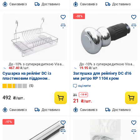
Cамовивіз
Доставимо
Cамовивіз
Доставимо
До -10% з суперкредиткою Visa Вигода
До -10% з суперкредиткою Visa Вигода
467.40
₴/шт.
19.95
₴/шт.
Сушарка на рейлінг DC із
Заглушка для рейлінгу DC d16
пластиковим піддоном
мм ретро RP 1104 хром
445x270x260 мм хром
5
оцінити
31
-
10
₴
492
₴/шт.
21
₴/шт.
Cамовивіз
Доставимо
Cамовивіз
Доставимо