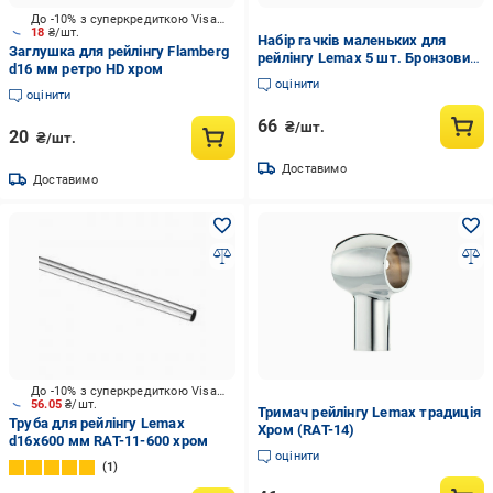
До -10% з суперкредиткою Visa Вигода
18
₴/шт.
Набір гачків маленьких для
Заглушка для рейлінгу Flamberg
рейлінгу Lemax 5 шт. Бронзовий
d16 мм ретро HD хром
(LE 311 C BA)
оцінити
оцінити
66
₴/шт.
20
₴/шт.
Доставимо
Доставимо
До -10% з суперкредиткою Visa Вигода
56.05
₴/шт.
Тримач рейлінгу Lemax традиція
Труба для рейлінгу Lemax
Хром (RAT-14)
d16x600 мм RAT-11-600 хром
оцінити
1