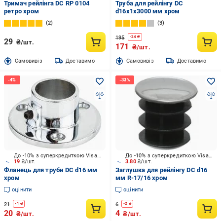
Тримач рейлінга DC RP 0104
Труба для рейлінгу DC
ретро хром
d16x1x3000 мм хром
2
3
195
-
24
₴
29
₴/шт.
171
₴/шт.
Cамовивіз
Доставимо
Cамовивіз
Доставимо
До -10% з суперкредиткою Visa Вигода
До -10% з суперкредиткою Visa Вигода
19
₴/шт.
3.80
₴/шт.
Фланець для труби DC d16 мм
Заглушка для рейлінгу DC d16
хром
мм R-17/16 хром
оцінити
оцінити
21
6
-
1
₴
-
2
₴
20
4
₴/шт.
₴/шт.