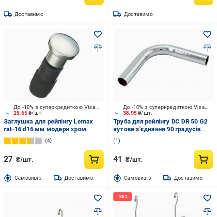
Доставимо
Доставимо
До -10% з суперкредиткою Visa Вигода
До -10% з суперкредиткою Visa Вигода
25.65
₴/шт.
38.95
₴/шт.
Заглушка для рейлінгу Lemax
Труба для рейлінгу DC DR 50 G2
rat-16 d16 мм модерн хром
кутове з'єднання 90 градусів
хром
4
1
27
41
₴/шт.
₴/шт.
Cамовивіз
Доставимо
Cамовивіз
Доставимо