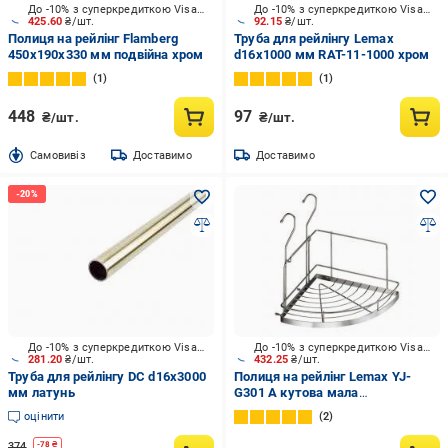
До -10% з суперкредиткою Visa Вигода
До -10% з суперкредиткою Visa Вигода
425.60
₴/шт.
92.15
₴/шт.
Полиця на рейлінг Flamberg
Труба для рейлінгу Lemax
450х190х330 мм подвійна хром
d16x1000 мм RAT-11-1000 хром
1
1
448
97
₴/шт.
₴/шт.
Cамовивіз
Доставимо
Доставимо
До -10% з суперкредиткою Visa Вигода
До -10% з суперкредиткою Visa Вигода
281.20
₴/шт.
432.25
₴/шт.
Труба для рейлінгу DC d16x3000
Полиця на рейлінг Lemax YJ-
мм латунь
G301 A кутова мала
230х230х230 мм хром
оцінити
2
374
-
78
₴