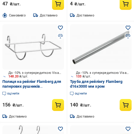
47
4
₴/шт.
₴/шт.
Cамовивіз
Доставимо
Доставимо
До -10% з суперкредиткою Visa Вигода
До -10% з суперкредиткою Visa Вигода
148.20
₴/шт.
133
₴/шт.
Полиця на рейлінг Flamberg для
Труба для рейлінгу Flamberg
паперових рушників
d16x3000 мм хром
300х184х110 мм хром
оцінити
оцінити
156
140
₴/шт.
₴/шт.
Доставимо
Доставимо