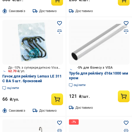
Cамовивіз
Доставимо
Доставимо
До -10% з суперкредиткою Visa Вигода
-5% для бізнесу з VISA
62.70
₴/уп.
Труба для рейлінгу d16x1000 мм
Гачок для рейлінгу Lemax LE 311
хром
С BA 5 шт. бронзовий
оцінити
оцінити
121
₴/шт.
66
₴/уп.
Доставимо
Cамовивіз
Доставимо