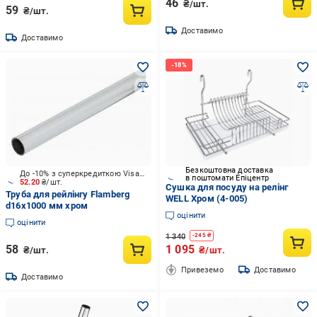
46
₴/шт.
59
₴/шт.
Доставимо
Доставимо
Безкоштовна доставка
До -10% з суперкредиткою Visa Вигода
в поштомати Епіцентр
52.20
₴/шт.
Сушка для посуду на релінг
Труба для рейлінгу Flamberg
WELL Хром (4-005)
d16x1000 мм хром
оцінити
оцінити
1 340
-
245
₴
58
1 095
₴/шт.
₴/шт.
Привеземо
Доставимо
Доставимо