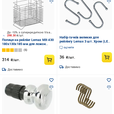
До -10% з суперкредиткою Visa Вигода
298.30
₴/шт.
Набір гачків великих для
Полиця на рейлінг Lemax MX-430
рейлінгу Lemax 3 шт. Хром (LE
180x130x185 мм для ложок
311 B)
оцінити
хром
5
36
₴/шт.
314
₴/шт.
Доставимо
Доставимо