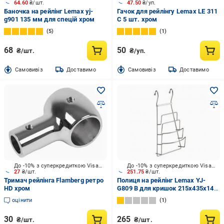
64.60
₴/шт.
47.50
₴/уп.
Баночка на рейлінг Lemax yj-
Гачок для рейлінгу Lemax LE 311
g901 135 мм для спецій хром
C 5 шт. хром
5
1
68
50
₴/шт.
₴/уп.
Cамовивіз
Доставимо
Cамовивіз
Доставимо
До -10% з суперкредиткою Visa Вигода
До -10% з суперкредиткою Visa Вигода
27
₴/шт.
251.75
₴/шт.
Тримач рейлінга Flamberg рeтро
Полиця на рейлінг Lemax YJ-
HD хром
G809 B для кришок 215х435х140
мм хром
оцінити
1
30
265
₴/шт.
₴/шт.