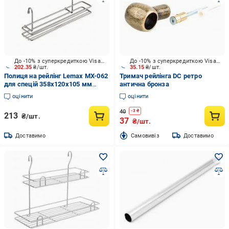
До -10% з суперкредиткою Visa Вигода
До -10% з суперкредиткою Visa Вигода
202.35
₴/шт.
35.15
₴/шт.
Полиця на рейлінг Lemax MX-062
Тримач рейлінга DC ретро
для спецій 358х120х105 мм
антична бронза
хром
оцінити
оцінити
40
-
3
₴
213
₴/шт.
37
₴/шт.
Доставимо
Cамовивіз
Доставимо