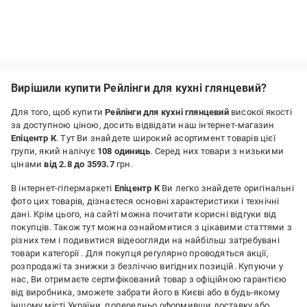
Вирішили купити Рейлінги для кухні глянцевий?
Для того, щоб купити
Рейлінги для кухні глянцевий
високої якості
за доступною ціною, досить відвідати наш інтернет-магазин
Епіцентр К
. Тут Ви знайдете широкий асортимент товарів цієї
групи, який налічує
108 одиниць
. Серед них товари з низькими
цінами
від 2.8 до 3593.7
грн.
В інтернет-гіпермаркеті
Епіцентр К
Ви легко знайдете оригінальні
фото цих товарів, дізнаєтеся основні характеристики і технічні
дані. Крім цього, на сайті можна почитати корисні відгуки від
покупців. Також тут можна ознайомитися з цікавими статтями з
різних тем і подивитися відеоогляди на найбільш затребувані
товари категорії
. Для покупця регулярно проводяться акції,
розпродажі та знижки з безліччю вигідних позицій. Купуючи у
нас, Ви отримаєте сертифікований товар з офіційною гарантією
від виробника, зможете забрати його в Києві або в будь-якому
іншому місті України, попередньо оформивши доставку або