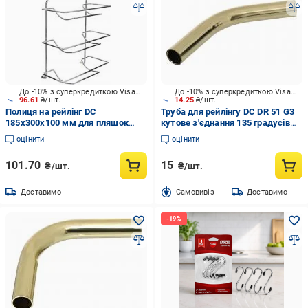
До -10% з суперкредиткою Visa Вигода
До -10% з суперкредиткою Visa Вигода
96.61
₴/шт.
14.25
₴/шт.
Полиця на рейлінг DC
Труба для рейлінгу DC DR 51 G3
185x300x100 мм для пляшок
кутове з'єднання 135 градусів
бокова хром
золото
оцінити
оцінити
101.70
15
₴/шт.
₴/шт.
Доставимо
Cамовивіз
Доставимо