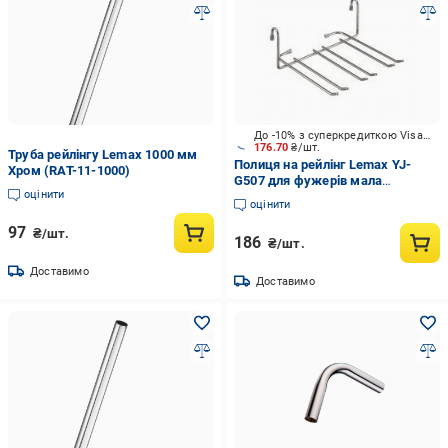
До -10% з суперкредиткою Visa Вигода
176.70
₴/шт.
Труба рейлінгу Lemax 1000 мм
Полиця на рейлінг Lemax YJ-
Хром (RAT-11-1000)
G507 для фужерів мала
оцінити
230х170х75 мм хром
оцінити
97
₴/шт.
186
₴/шт.
Доставимо
Доставимо