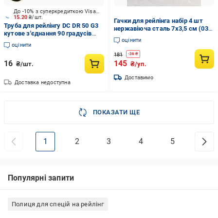
До -10% з суперкредиткою Visa Вигода
15.20
₴/шт.
Гачки для рейлінга набір 4 шт
Труба для рейлінгу DC DR 50 G3
нержавіюча сталь 7x3,5 см (03-
кутове з'єднання 90 градусів
R89652)
оцінити
золото
оцінити
181
-
36
₴
16
145
₴/шт.
₴/уп.
Доставимо
Доставка недоступна
ПОКАЗАТИ ЩЕ
1
2
3
4
5
Популярні запити
Полиця для спецій на рейлінг