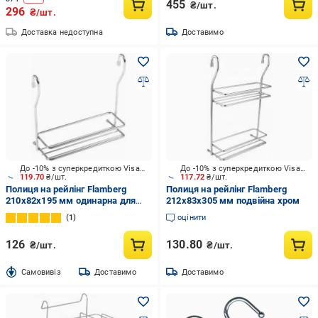
455
₴/шт.
296
₴/шт.
Доставка недоступна
Доставимо
До -10% з суперкредиткою Visa Вигода
До -10% з суперкредиткою Visa Вигода
119.70
₴/шт.
117.72
₴/шт.
Полиця на рейлінг Flamberg
Полиця на рейлінг Flamberg
210x82x195 мм одинарна для
212x83x305 мм подвійна хром
баночек для спецій хром
1
оцінити
126
130.80
₴/шт.
₴/шт.
Cамовивіз
Доставимо
Доставимо