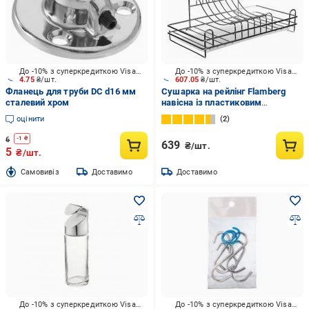
До -10% з суперкредиткою Visa Вигода
До -10% з суперкредиткою Visa Вигода
4.75
₴/шт.
607.05
₴/шт.
Фланець для труби DC d16 мм
Сушарка на рейлінг Flamberg
сталевий хром
навісна із пластиковим
піддоном 435x246x255 мм хром
оцінити
2
6
-
1
₴
639
₴/шт.
5
₴/шт.
Cамовивіз
Доставимо
Доставимо
До -10% з суперкредиткою Visa Вигода
До -10% з суперкредиткою Visa Вигода