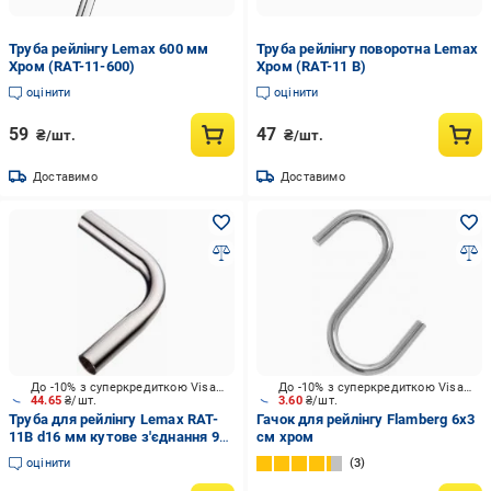
Труба рейлінгу Lemax 600 мм
Труба рейлінгу поворотна Lemax
Хром (RAT-11-600)
Хром (RAT-11 B)
оцінити
оцінити
59
47
₴/шт.
₴/шт.
Доставимо
Доставимо
До -10% з суперкредиткою Visa Вигода
До -10% з суперкредиткою Visa Вигода
44.65
₴/шт.
3.60
₴/шт.
Труба для рейлінгу Lemax RAT-
Гачок для рейлінгу Flamberg 6х3
11B d16 мм кутове з'єднання 90
см хром
градусів хром
оцінити
3