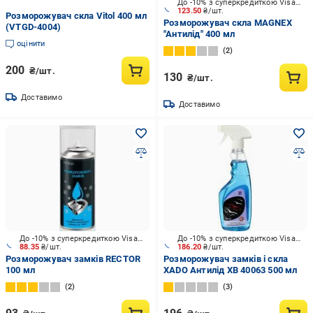
До -10% з суперкредиткою Visa Вигода
123.50
₴/шт.
Розморожувач скла Vitol 400 мл
Розморожувач скла MAGNEX
(VTGD-4004)
"Антилід" 400 мл
оцінити
2
200
₴/шт.
130
₴/шт.
Доставимо
Доставимо
До -10% з суперкредиткою Visa Вигода
До -10% з суперкредиткою Visa Вигода
88.35
₴/шт.
186.20
₴/шт.
Розморожувач замків RECTOR
Розморожувач замків і скла
100 мл
XADO Антилід XB 40063 500 мл
2
3