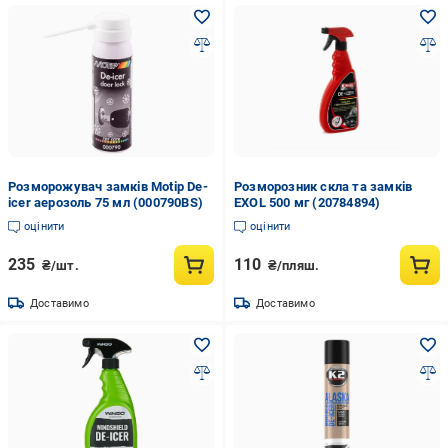
Розморожувач замків Motip De-
Розморозник скла та замків
icer аерозоль 75 мл (000790BS)
EXOL 500 мг (20784894)
оцінити
оцінити
235
110
₴/шт.
₴/пляш.
Доставимо
Доставимо