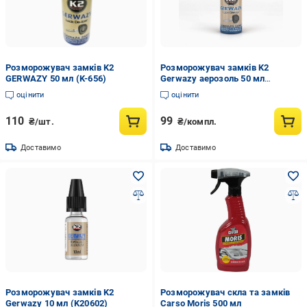
Розморожувач замків K2
Розморожувач замків K2
GERWAZY 50 мл (K-656)
Gerwazy аерозоль 50 мл
(K20236)
оцінити
оцінити
110
99
₴/шт.
₴/компл.
Доставимо
Доставимо
Розморожувач замків K2
Розморожувач скла та замків
Gerwazy 10 мл (K20602)
Carso Moris 500 мл