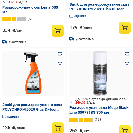
317.30
₴/шт.
Засіб для розморожування скла
Розморожувач скла Lesta 500
POLYCHROM 2020 Glas Di-Icer
мл
Подвійна сила 500 мл
оцінити
(POLYCH2020-Glas-Di-Icer-DP-
6
500ML)
179
₴/пляш.
334
₴/шт.
Доставимо
Доставимо
До -10% з суперкредиткою Visa Вигода
240.35
₴/шт.
Засіб для розморожування скла
Розморожувач скла Motip Black
POLYCHROM 2020 Glas Di-Icer
Line 000791BS 300 мл
500 мл (POLYCH2020-Glas-Di-
оцінити
Icer-500ML)
18
136
₴/пляш.
253
₴/шт.