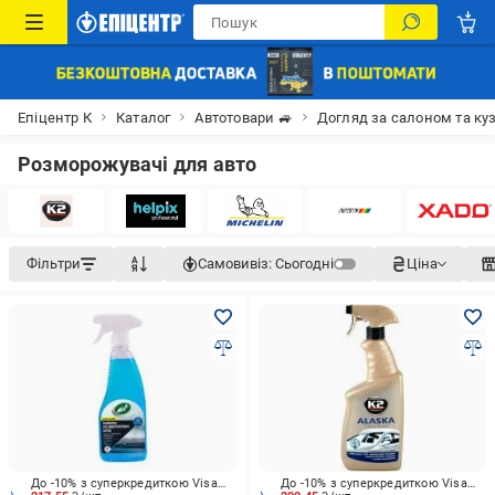
Епіцентр К
Каталог
Автотовари 🚙
Догляд за салоном та ку
Розморожувачі для авто
Фільтри
Самовивіз:
Сьогодні
Ціна
До -10% з суперкредиткою Visa Вигода
До -10% з суперкредиткою Visa Вигода