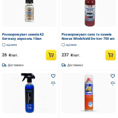
Розморожувач замків K2
Розморожувач скла та замків
Gerwazy аерозоль 10мл
Nowax Windshield De-icer 750 мл
оцінити
оцінити
26
237
₴/шт.
₴/шт.
Доставимо
Доставимо