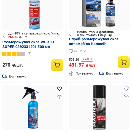
Безкоштовна доставка
До -10% з суперкредиткою Visa Вигода
в поштомати Епіцентр
256.50
₴/шт.
Спрей-розморожувач скла
Розморожувач скла WURTH
автомобіля Homonth
SUPER 0892331201 500 мл
антиобмерзання скла 100 мл
оцінити
(3027513687)
4
508.20
-
76.23
₴
270
431.97
₴/шт.
₴/шт.
Привеземо
Доставимо
Доставимо