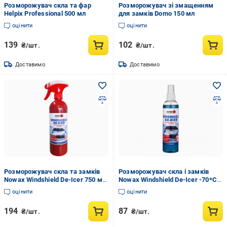
Розморожувач скла та фар
Розморожувач зі змащенням
Helpix Professional 500 мл
для замків Domo 150 мл
оцінити
оцінити
139
102
₴/шт.
₴/шт.
Доставимо
Доставимо
Розморожувач скла та замків
Розморожувач скла і замків
Nowax Windshield De-Icer 750 мл
Nowax Windshield De-Icer -70*С,
(182738)
250мл
оцінити
оцінити
194
87
₴/шт.
₴/шт.