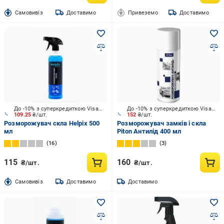
Cамовивіз
Доставимо
Привеземо
Доставимо
До -10% з суперкредиткою Visa Вигода
До -10% з суперкредиткою Visa Вигода
109.25
₴/шт.
152
₴/шт.
Розморожувач скла Helpix 500
Розморожувач замків і скла
мл
Piton Антилід 400 мл
16
3
115
160
₴/шт.
₴/шт.
Cамовивіз
Доставимо
Доставимо