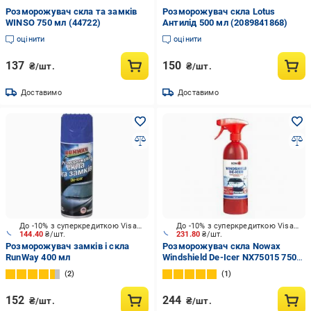
Розморожувач скла та замків
Розморожувач скла Lotus
WINSO 750 мл (44722)
Антилід 500 мл (2089841868)
оцінити
оцінити
137
150
₴/шт.
₴/шт.
Доставимо
Доставимо
До -10% з суперкредиткою Visa Вигода
До -10% з суперкредиткою Visa Вигода
144.40
₴/шт.
231.80
₴/шт.
Розморожувач замків і скла
Розморожувач скла Nowax
RunWay 400 мл
Windshield De-Icer NX75015 750
мл
2
1
152
244
₴/шт.
₴/шт.