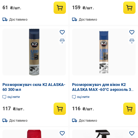
61
159
₴/шт.
₴/шт.
Доставимо
Доставимо
Розморожувач скла K2 ALASKA-
Розморожувач для вікон K2
60 300 мл
ALASKA MAX -60°C аерозоль 300
мл (18187793)
оцінити
оцінити
117
116
₴/шт.
₴/шт.
Доставимо
Доставимо