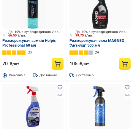
До -10% з суперкредиткою Visa Вигода
До -10% з суперкредиткою Visa Вигода
66.50
₴/шт.
99.75
₴/шт.
Розморожувач замків Helpix
Розморожувач скла MAGNEX
Professional 60 мл
"Антилід" 500 мл
2
5
70
105
₴/шт.
₴/шт.
Cамовивіз
Доставимо
Доставимо