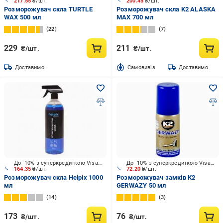
217.55
₴/шт.
200.45
₴/шт.
Розморожувач скла TURTLE
Розморожувач скла K2 ALASKA
WAX 500 мл
MAX 700 мл
22
7
229
211
₴/шт.
₴/шт.
Доставимо
Cамовивіз
Доставимо
До -10% з суперкредиткою Visa Вигода
До -10% з суперкредиткою Visa Вигода
164.35
₴/шт.
72.20
₴/шт.
Розморожувач скла Helpix 1000
Розморожувач замків K2
мл
GERWAZY 50 мл
14
3
173
76
₴/шт.
₴/шт.