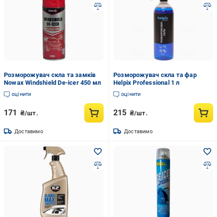
Розморожувач скла та замків
Розморожувач скла та фар
Nowax Windshield De-icer 450 мл
Helpix Professional 1 л
оцінити
оцінити
171
215
₴/шт.
₴/шт.
Доставимо
Доставимо