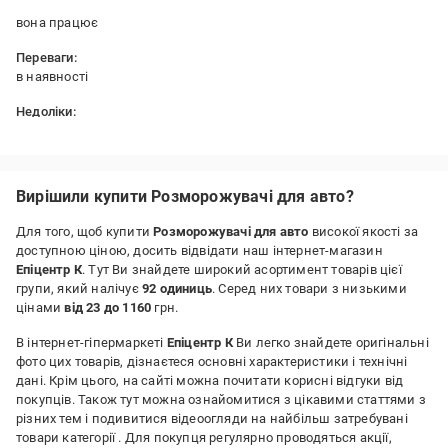
вона працює
Переваги:
в наявності
Недоліки:
немає
Вирішили купити Розморожувачі для авто?
Для того, щоб купити
Розморожувачі для авто
високої якості за
доступною ціною, досить відвідати наш інтернет-магазин
Епіцентр К
. Тут Ви знайдете широкий асортимент товарів цієї
групи, який налічує
92 одиниць
. Серед них товари з низькими
цінами
від 23 до 1160
грн.
В інтернет-гіпермаркеті
Епіцентр К
Ви легко знайдете оригінальні
фото цих товарів, дізнаєтеся основні характеристики і технічні
дані. Крім цього, на сайті можна почитати корисні відгуки від
покупців. Також тут можна ознайомитися з цікавими статтями з
різних тем і подивитися відеоогляди на найбільш затребувані
товари категорії
. Для покупця регулярно проводяться акції,