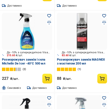
Доставимо
Доставимо
До -10% з суперкредиткою Visa Вигода
До -10% з суперкредиткою Visa Вигода
215.65
₴/шт.
83.60
₴/шт.
Розморожувач замків і скла
Розморожувач замків MAGNEX
Michelin De Icer -40°С 500 мл
з мастилом 200 мл
2
1
227
88
₴/шт.
₴/шт.
Cамовивіз
Доставимо
Доставимо