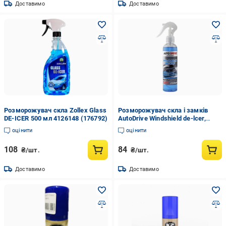
Доставимо
Доставимо
Розморожувач скла Zollex Glass
Розморожувач скла і замків
DE-ICER 500 мл 4126148 (176792)
AutoDrive Windshield de-lcer,
250мл
оцінити
оцінити
108
84
₴/шт.
₴/шт.
Доставимо
Доставимо