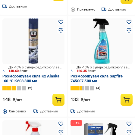
Доставимо
Привеземо
Доставимо
До -10% з суперкредиткою Visa Вигода
До -10% з суперкредиткою Visa Вигода
140.60
₴/шт.
126.35
₴/шт.
Розморожувач скла K2 Alaska
Розморожувач скла Sapfire
-60 °C K603 300 мл
745007 500 мл
2
4
148
133
₴/шт.
₴/шт.
Cамовивіз
Доставимо
Доставимо