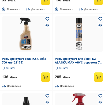
93
196
₴/шт.
₴/шт.
Cамовивіз
Доставимо
Cамовивіз
Доставимо
Розморожувач скла К2 Alaska
Розморожувач для вікон K2
700 мл (23175)
ALASKA MAX -60°C аерозоль 750
мл (K608)
оцінити
оцінити
136
205
₴/шт.
₴/шт.
Доставимо
Доставимо