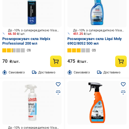
До -10% з суперкредиткою Visa Вигода
До -10% з суперкредиткою Visa Вигода
66.50
₴/шт.
451.25
₴/шт.
Розморожувач скла Helpix
Розморожувач скла Liqui Moly
Professional 200 мл
6902/8052 500 мл
3
2
70
475
₴/шт.
₴/шт.
Cамовивіз
Доставимо
Cамовивіз
Доставимо
До -10% з суперкредиткою Visa Вигода