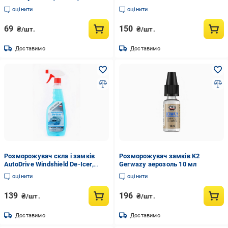
оцінити
оцінити
69
150
₴/шт.
₴/шт.
Доставимо
Доставимо
Розморожувач скла і замків
Розморожувач замків K2
AutoDrive Windshield De-Icer,
Gerwazy аерозоль 10 мл
500мл
оцінити
оцінити
139
196
₴/шт.
₴/шт.
Доставимо
Доставимо