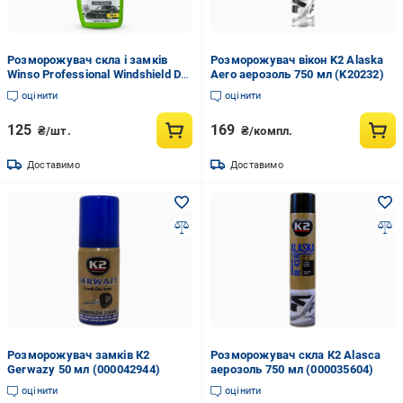
Розморожувач скла і замків
Розморожувач вікон K2 Alaska
Winso Professional Windshield De-
Aero аерозоль 750 мл (K20232)
Icer, 500мл
оцінити
оцінити
125
169
₴/шт.
₴/компл.
Доставимо
Доставимо
Розморожувач замків К2
Розморожувач скла К2 Alasca
Gerwazy 50 мл (000042944)
аерозоль 750 мл (000035604)
оцінити
оцінити