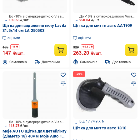
До -10% з суперкредиткою Visa Вигода
До -10% з суперкредиткою Visa Вигода
139.65
₴/шт.
250.04
₴/шт.
Щітка для видалення пилу Lavita
Щітка для миття авто AA1909
31.5х14 см LA 250503
оцінити
оцінити
165
329
-
18
₴
-
65.80
₴
147
263.20
₴/шт.
₴/шт.
Cамовивіз
Доставимо
Cамовивіз
Доставимо
Від 17.74 ₴ X 6
До -10% з суперкредиткою Visa Вигода
118.75
₴/шт.
Щітка для миття авто 1810
Moje AUTO Щітка для детейлінгу
(діаметр 18) 40мм Moje Auto 19-