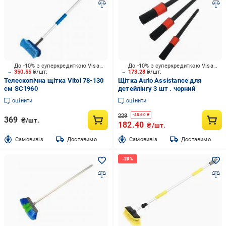
До -10% з суперкредиткою Visa Вигода
До -10% з суперкредиткою Visa Вигода
350.55
₴/шт.
173.28
₴/шт.
Телескопічна щітка Vitol 78-130
Щітка Auto Assistance для
см SC1960
детейлінгу 3 шт . чорний
оцінити
оцінити
228
-
45.60
₴
369
₴/шт.
182.40
₴/шт.
Cамовивіз
Доставимо
Cамовивіз
Доставимо