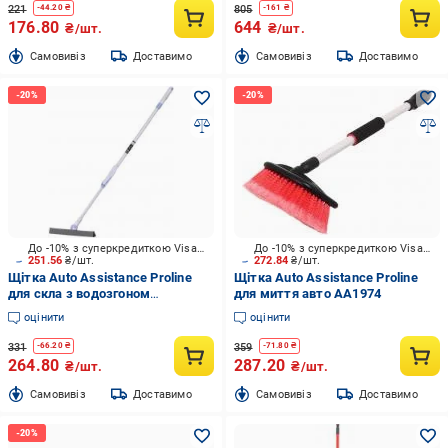
221
805
-
44.20
₴
-
161
₴
176.80
644
₴/шт.
₴/шт.
Cамовивіз
Доставимо
Cамовивіз
Доставимо
До -10% з суперкредиткою Visa Вигода
До -10% з суперкредиткою Visa Вигода
251.56
₴/шт.
272.84
₴/шт.
Щітка Auto Assistance Proline
Щітка Auto Assistance Proline
для скла з водозгоном
для миття авто AA1974
телескопічна AP1731
оцінити
оцінити
331
359
-
66.20
₴
-
71.80
₴
264.80
287.20
₴/шт.
₴/шт.
Cамовивіз
Доставимо
Cамовивіз
Доставимо