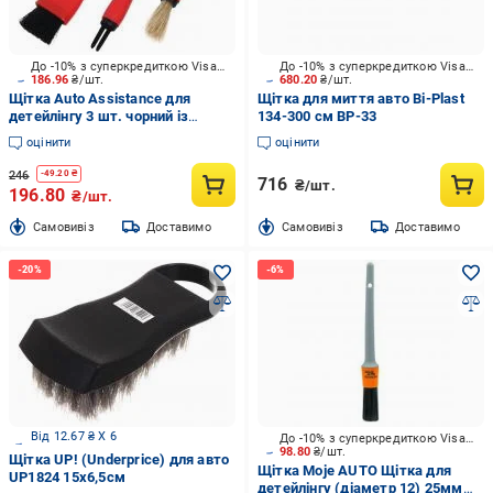
До -10% з суперкредиткою Visa Вигода
До -10% з суперкредиткою Visa Вигода
186.96
₴/шт.
680.20
₴/шт.
Щітка Auto Assistance для
Щітка для миття авто Bi-Plast
детейлінгу 3 шт. чорний із
134-300 см BP-33
червоним
оцінити
оцінити
246
-
49.20
₴
716
₴/шт.
196.80
₴/шт.
Cамовивіз
Доставимо
Cамовивіз
Доставимо
Від 12.67 ₴ X 6
До -10% з суперкредиткою Visa Вигода
98.80
₴/шт.
Щітка UP! (Underprice) для авто
Щітка Moje AUTO Щітка для
UP1824 15x6,5см
детейлінгу (діаметр 12) 25мм