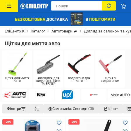
Епіцентр К
Каталог
Автотовари 🚙
Догляд за салоном та ку
Щітки для миття авто
ЩІТКА ДЛЯ МИТТЯ
АВТОЩІТКА ДЛЯ
ВОДОЗГОНИ ДЛЯ
ЩІТКА З
АВТО
ВИДАЛЕННЯ ПИЛУ
АВТО
ВОДОЗГОНОМ
ТА БРУДУ
Moje AUTO
Фільтри
Самовивіз:
Сьогодні
Ціна