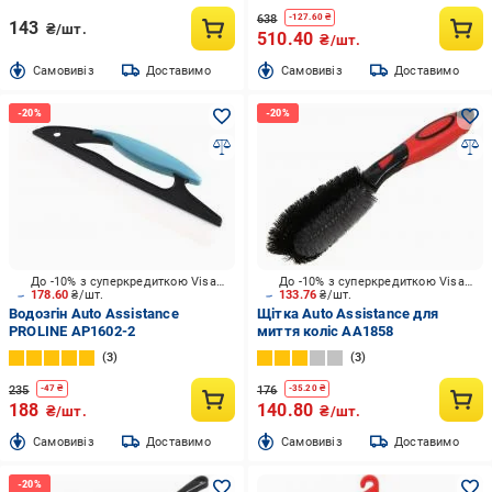
638
-
127.60
₴
143
₴/шт.
510.40
₴/шт.
Cамовивіз
Доставимо
Cамовивіз
Доставимо
До -10% з суперкредиткою Visa Вигода
До -10% з суперкредиткою Visa Вигода
178.60
₴/шт.
133.76
₴/шт.
Водозгін Auto Assistance
Щітка Auto Assistance для
PROLINE AP1602-2
миття коліс AA1858
3
3
235
176
-
47
₴
-
35.20
₴
188
140.80
₴/шт.
₴/шт.
Cамовивіз
Доставимо
Cамовивіз
Доставимо