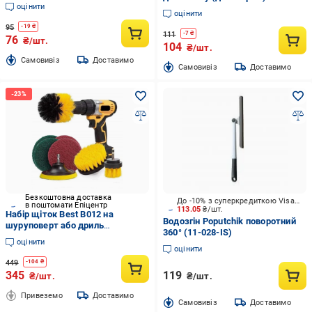
оцінити
Moje Auto 19-658
оцінити
95
-
19
₴
111
-
7
₴
76
₴/шт.
104
₴/шт.
Cамовивіз
Доставимо
Cамовивіз
Доставимо
Безкоштовна доставка
До -10% з суперкредиткою Visa Вигода
в поштомати Епіцентр
113.05
₴/шт.
Набір щіток Best B012 на
Водозгін Poputchik поворотний
шуруповерт або дриль
360° (11-028-IS)
(35048952)
оцінити
оцінити
449
-
104
₴
345
119
₴/шт.
₴/шт.
Привеземо
Доставимо
Cамовивіз
Доставимо