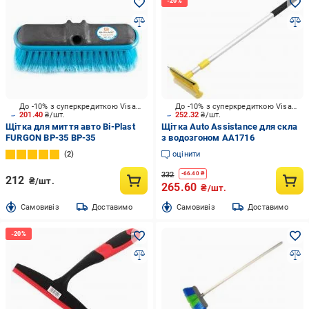
До -10% з суперкредиткою Visa Вигода
До -10% з суперкредиткою Visa Вигода
201.40
₴/шт.
252.32
₴/шт.
Щітка для миття авто Bi-Plast
Щітка Auto Assistance для скла
FURGON BP-35 BP-35
з водозгоном AA1716
2
оцінити
332
-
66.40
₴
212
₴/шт.
265.60
₴/шт.
Cамовивіз
Доставимо
Cамовивіз
Доставимо