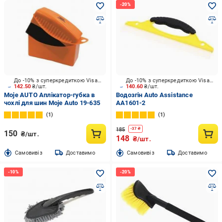
До -10% з суперкредиткою Visa Вигода
До -10% з суперкредиткою Visa Вигода
142.50
₴/шт.
140.60
₴/шт.
Moje AUTO Аплікатор-губка в
Водозгін Auto Assistance
чохлі для шин Moje Auto 19-635
AA1601-2
1
1
185
-
37
₴
150
₴/шт.
148
₴/шт.
Cамовивіз
Доставимо
Cамовивіз
Доставимо