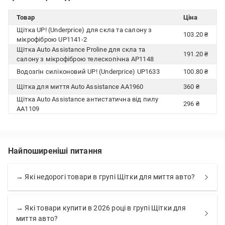
Товар
Ціна
Щітка UP! (Underprice) для скла та салону з
103.20 ₴
мікрофіброю UP1141-2
Щітка Auto Assistance Proline для скла та
191.20 ₴
салону з мікрофіброю телескопічна AP1148
Водозгін силіконовий UP! (Underprice) UP1633
100.80 ₴
Щітка для миття Auto Assistance AA1960
360 ₴
Щітка Auto Assistance антистатична від пилу
296 ₴
AA1109
Найпоширеніші питання
→ Які недорогі товари в групі Щітки для миття авто?
→ Які товари купити в 2026 році в групі Щітки для
миття авто?