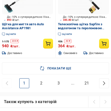
До -10% з суперкредиткою Visa Вигода
До -10% з суперкредиткою Visa Вигода
893
₴/шт.
345.80
₴/шт.
Щітка для миття авто Auto
Телескопічна щітка Sapfire з
Assistance AP1981
водозгоном та поролоновою
губкою SA-305
оцінити
оцінити
1 175
406
-
235
₴
-
42
₴
940
364
₴/шт.
₴/шт.
Доставимо
Cамовивіз
Доставимо
ПОКАЗАТИ ЩЕ
1
2
3
...
21
Також купують з категорій