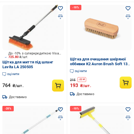
До -10% з суперкредиткою Visa Вигода
725.80
₴/шт.
Щітка для очищення шкіряної
Щітка для миття під шланг
оббивки K2 Auron Brush Soft 13
Lavita LA 250505
см (2508579538)
оцінити
оцінити
215
-
22
₴
764
193
₴/шт.
₴/шт.
Доставимо
Доставимо