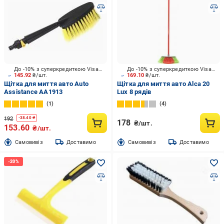
До -10% з суперкредиткою Visa Вигода
До -10% з суперкредиткою Visa Вигода
145.92
₴/шт.
169.10
₴/шт.
Щітка для миття авто Auto
Щітка для миття авто Alca 20
Assistance AA1913
Lux 8 рядів
1
4
192
-
38.40
₴
178
₴/шт.
153.60
₴/шт.
Cамовивіз
Доставимо
Cамовивіз
Доставимо