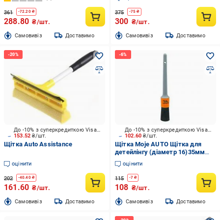
361
375
-
72.20
₴
-
75
₴
288.80
300
₴/шт.
₴/шт.
Cамовивіз
Доставимо
Cамовивіз
Доставимо
До -10% з суперкредиткою Visa Вигода
До -10% з суперкредиткою Visa Вигода
153.52
₴/шт.
102.60
₴/шт.
Щітка Auto Assistance
Щітка Moje AUTO Щітка для
детейлінгу (діаметр 16)35мм
Moje Auto 19-659
оцінити
оцінити
202
115
-
40.40
₴
-
7
₴
161.60
108
₴/шт.
₴/шт.
Cамовивіз
Доставимо
Cамовивіз
Доставимо