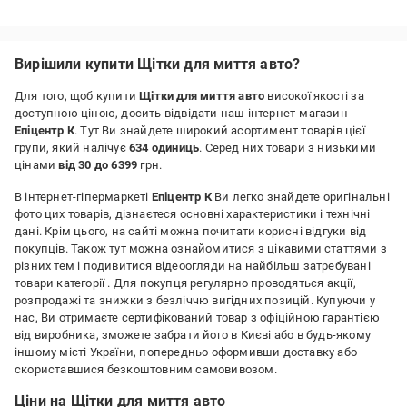
Недоліки:
-
Вирішили купити Щітки для миття авто?
Для того, щоб купити
Щітки для миття авто
високої якості за
доступною ціною, досить відвідати наш інтернет-магазин
Епіцентр К
. Тут Ви знайдете широкий асортимент товарів цієї
групи, який налічує
634 одиниць
. Серед них товари з низькими
цінами
від 30 до 6399
грн.
В інтернет-гіпермаркеті
Епіцентр К
Ви легко знайдете оригінальні
фото цих товарів, дізнаєтеся основні характеристики і технічні
дані. Крім цього, на сайті можна почитати корисні відгуки від
покупців. Також тут можна ознайомитися з цікавими статтями з
різних тем і подивитися відеоогляди на найбільш затребувані
товари категорії
. Для покупця регулярно проводяться акції,
розпродажі та знижки з безліччю вигідних позицій. Купуючи у
нас, Ви отримаєте сертифікований товар з офіційною гарантією
від виробника, зможете забрати його в Києві або в будь-якому
іншому місті України, попередньо оформивши доставку або
скориставшися безкоштовним самовивозом.
Ціни на Щітки для миття авто