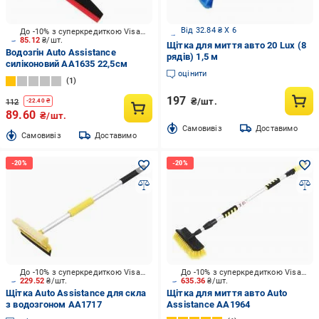
Від 32.84 ₴ X 6
До -10% з суперкредиткою Visa Вигода
85.12
₴/шт.
Щітка для миття авто 20 Lux (8
Водозгін Auto Assistance
рядів) 1,5 м
силіконовий AA1635 22,5см
оцінити
1
197
₴/шт.
112
-
22.40
₴
89.60
₴/шт.
Cамовивіз
Доставимо
Cамовивіз
Доставимо
До -10% з суперкредиткою Visa Вигода
До -10% з суперкредиткою Visa Вигода
229.52
₴/шт.
635.36
₴/шт.
Щітка Auto Assistance для скла
Щітка для миття авто Auto
з водозгоном AA1717
Assistance AA1964