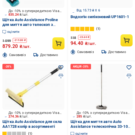
Від 15.73 ₴ X 6
До -10% з суперкредиткою Visa Вигода
835.24
₴/шт.
Водозгін силіконовий UP1601-1
Щітка Auto Assistance Proline
для миття авто телескоп з
1
ємністю AP1996
оцінити
118
-
23.60
₴
1 099
-
219.80
₴
94.40
₴/шт.
879.20
₴/шт.
Cамовивіз
Доставимо
Cамовивіз
Доставимо
До -10% з суперкредиткою Visa Вигода
До -10% з суперкредиткою Visa Вигода
274.36
₴/шт.
285
₴/шт.
Щітка Auto Assistance для скла
Щітка для миття авто Auto
AA1728 колір в асортименті
Assistance телескопічна 33-107
см АА107MW
1
оцінити