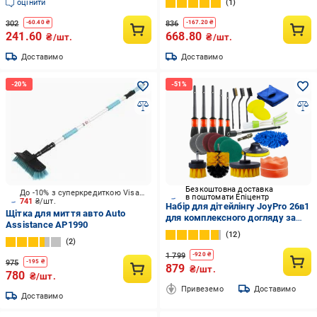
оцінити
1
302
836
-
60.40
₴
-
167.20
₴
241.60
668.80
₴/шт.
₴/шт.
Доставимо
Доставимо
Безкоштовна доставка
До -10% з суперкредиткою Visa Вигода
в поштомати Епіцентр
741
₴/шт.
Набір для дітейлінгу JoyPro 26в1
Щітка для миття авто Auto
для комплексного догляду за
Assistance AP1990
авто Різнокольоровий
12
(dc60d7bf)
2
1 799
-
920
₴
975
-
195
₴
879
₴/шт.
780
₴/шт.
Привеземо
Доставимо
Доставимо