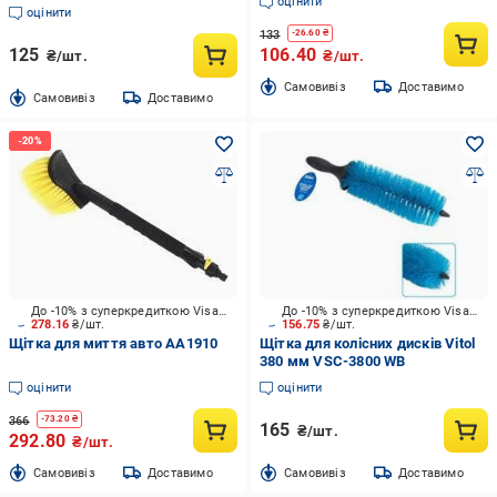
оцінити
660
оцінити
133
-
26.60
₴
125
106.40
₴/шт.
₴/шт.
Cамовивіз
Доставимо
Cамовивіз
Доставимо
До -10% з суперкредиткою Visa Вигода
До -10% з суперкредиткою Visa Вигода
278.16
₴/шт.
156.75
₴/шт.
Щітка для миття авто AA1910
Щітка для колісних дисків Vitol
380 мм VSC-3800 WB
оцінити
оцінити
366
-
73.20
₴
165
₴/шт.
292.80
₴/шт.
Cамовивіз
Доставимо
Cамовивіз
Доставимо