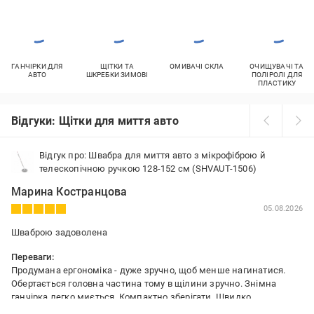
ГАНЧІРКИ ДЛЯ
ЩІТКИ ТА
ОМИВАЧІ СКЛА
ОЧИЩУВАЧІ ТА
АВТО
ШКРЕБКИ ЗИМОВІ
ПОЛІРОЛІ ДЛЯ
ПЛАСТИКУ
Відгуки: Щітки для миття авто
Відгук про: Швабра для миття авто з мікрофіброю й
телескопічною ручкою 128-152 см (SHVAUT-1506)
Марина Костранцова
05.08.2026
Шваброю задоволена
Переваги:
Продумана ергономіка - дуже зручно, щоб менше нагинатися.
Обертається головна частина тому в щілини зручно. Знімна
ганчірка легко миється. Компактно зберігати. Швидко
регулюється висота під різні ситуації