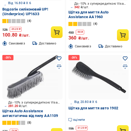
Від 16.80 ₴ X 6
До -10% з суперкредиткою Visa Вигода
342
₴/шт.
Водозгін силіконовий UP!
Щітка для миття Auto
(Underprice) UP1633
Assistance AA1960
4
4
126
-
25.20
₴
450
-
90
₴
100.80
₴/шт.
360
₴/шт.
Cамовивіз
Доставимо
Cамовивіз
Доставимо
Від 20.80 ₴ X 6
До -10% з суперкредиткою Visa Вигода
281.20
₴/шт.
Щітка для миття авто 1902
Щітка Auto Assistance
антистатична від пилу AA1109
оцінити
8
156
-
31.20
₴
-
74
₴