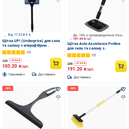
Від 17.20 ₴ X 6
До -10% з суперкредиткою Visa Вигода
181.64
₴/шт.
Щітка UP! (Underprice) для скла
Щітка Auto Assistance Proline
та салону з мікрофіброю
для скла та салону з
UP1141-2
1
мікрофіброю телескопічна
1
AP1148
129
-
25.80
₴
239
-
47.80
₴
103.20
₴/шт.
191.20
₴/шт.
Cамовивіз
Доставимо
Доставимо