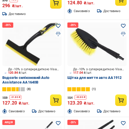
370
124.80
₴/шт.
296
₴/шт.
Cамовивіз
Доставимо
Доставимо
До -10% з суперкредиткою Visa Вигода
До -10% з суперкредиткою Visa Вигода
120.84
₴/шт.
117.04
₴/шт.
Водозгін силіконовий Auto
Щітка для миття авто AA1912
Assistance AA1640B
8
1
159
154
-
31.80
₴
-
30.80
₴
127.20
123.20
₴/шт.
₴/шт.
Cамовивіз
Доставимо
Cамовивіз
Доставимо