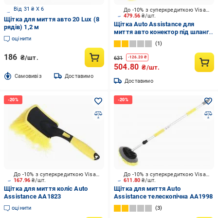
Від 31 ₴ X 6
До -10% з суперкредиткою Visa Вигода
479.56
₴/шт.
Щітка для миття авто 20 Lux (8
Щітка Auto Assistance для
рядів) 1,2 м
миття авто конектор під шланг
оцінити
AA1958
1
186
₴/шт.
631
-
126.20
₴
504.80
₴/шт.
Cамовивіз
Доставимо
Доставимо
До -10% з суперкредиткою Visa Вигода
До -10% з суперкредиткою Visa Вигода
167.96
₴/шт.
611.80
₴/шт.
Щітка для миття коліс Auto
Щітка для миття Auto
Assistance AA1823
Assistance телескопічна AA1998
оцінити
3