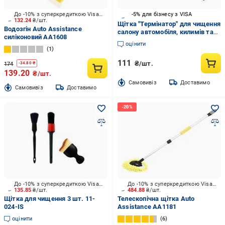
До -10% з суперкредиткою Visa Вигода
-5% для бізнесу з VISA
132.24
₴/шт.
Щітка "Термінатор" для чищення
Водозгін Auto Assistance
салону автомобіля, килимів та
силіконовий AA1608
ворсового покриття"
оцінити
1
111
₴/шт.
174
-
34.80
₴
139.20
₴/шт.
Cамовивіз
Доставимо
Cамовивіз
Доставимо
До -10% з суперкредиткою Visa Вигода
До -10% з суперкредиткою Visa Вигода
135.85
₴/шт.
484.88
₴/шт.
Щітка для чищення 3 шт. 11-
Телескопічна щітка Auto
024-IS
Assistance AA1181
оцінити
6