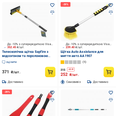
До -10% з суперкредиткою Visa Вигода
До -10% з суперкредиткою Visa Вигода
352.45
₴/шт.
239.40
₴/шт.
Телескопічна щітка Sapfire з
Щітка Auto Assistance для
водозгоном та поролоновою
миття авто AA1907
губкою 400854 SA-305
оцінити
1
315
-
63
₴
371
₴/шт.
252
₴/шт.
Доставимо
Cамовивіз
Доставимо