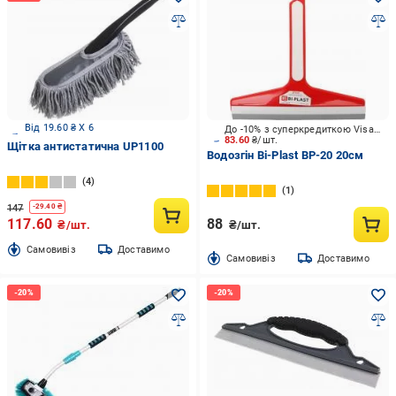
Від 19.60 ₴ X 6
До -10% з суперкредиткою Visa Вигода
83.60
₴/шт.
Щітка антистатична UP1100
Водозгін Bi-Plast BP-20 20см
4
1
147
-
29.40
₴
117.60
88
₴/шт.
₴/шт.
Cамовивіз
Доставимо
Cамовивіз
Доставимо