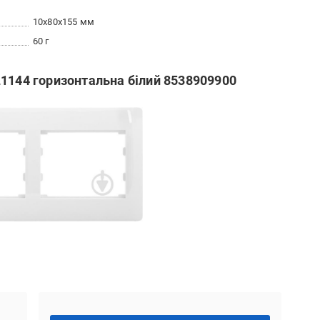
10x80x155 мм
60 г
L1144 горизонтальна білий 8538909900