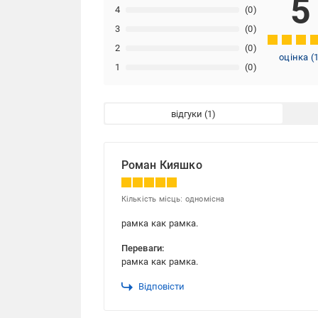
5
4
(0)
3
(0)
2
(0)
оцінка
(
1
(0)
відгуки
Роман Кияшко
Кількість місць: одномісна
рамка как рамка.
Переваги:
рамка как рамка.
Відповісти