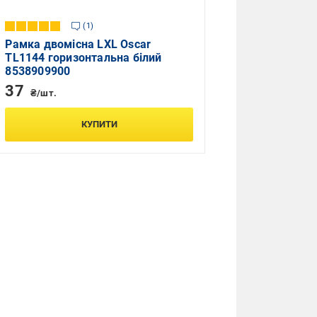
1
Рамка двомісна LXL Oscar
TL1144 горизонтальна білий
8538909900
37
₴/шт.
КУПИТИ