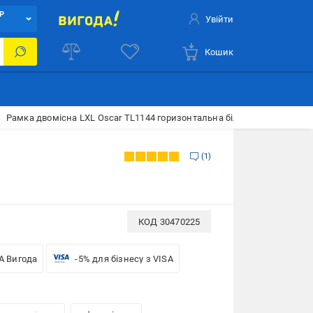
Р
Увійти
Кошик
Рамка двомісна LXL Oscar TL1144 горизонтальна білий 8538909900
1
КОД
30470225
A Вигода
-5% для бізнесу з VISA