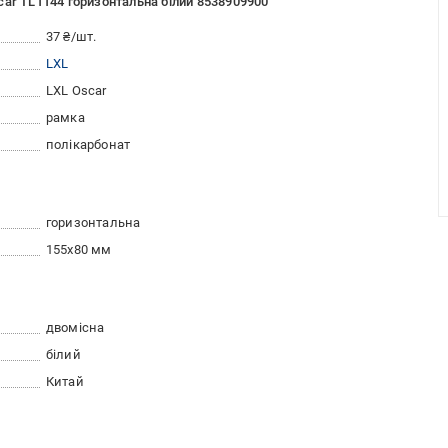
ar TL1144 горизонтальна білий 8538909900
37 ₴/шт.
LXL
LXL Oscar
рамка
полікарбонат
горизонтальна
155x80 мм
двомісна
білий
Китай