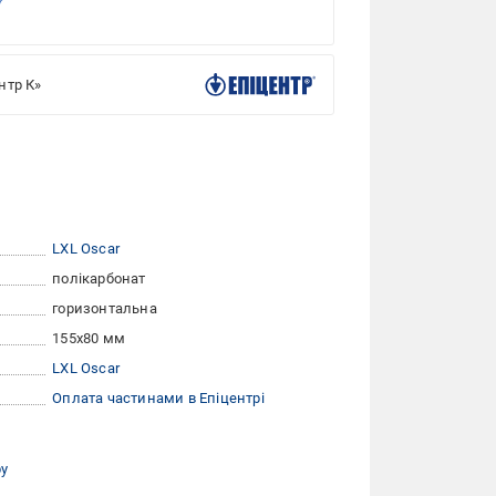
нтр К»
LXL Oscar
полікарбонат
горизонтальна
155x80 мм
LXL Oscar
Оплата частинами в Епіцентрі
ру