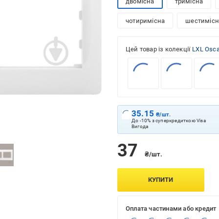
двомісна
тримісна
чотиримісна
шестимісн
Цей товар із колекції
LXL Osca
35.15
₴/шт.
До -10% з суперкредиткою Visa
Вигода
37
₴/шт.
КУПИТИ
Оплата частинами або кредит