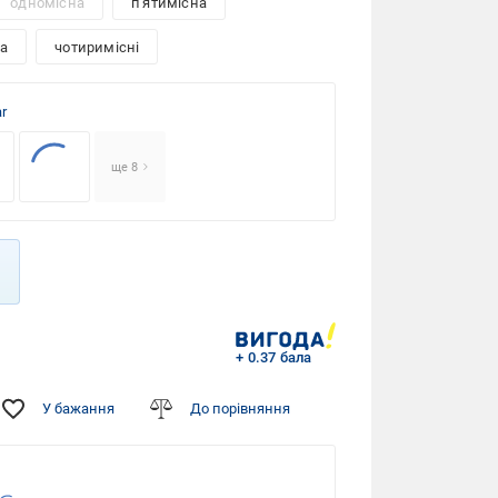
одномісна
п'ятимісна
а
чотиримісні
r
ще 8
+ 0.37 бала
У бажання
До порівняння