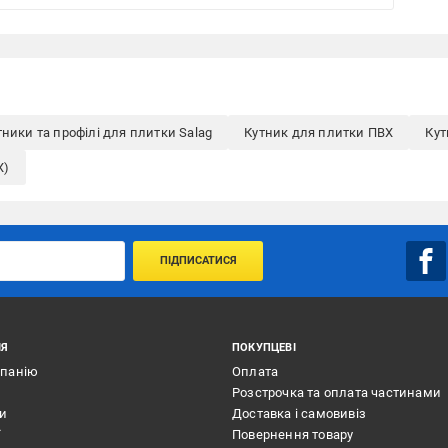
тники та профілі для плитки Salag
Кутник для плитки ПВХ
Кут
Х)
ПІДПИСАТИСЯ
ІЯ
ПОКУПЦЕВІ
мпанію
Оплата
Розстрочка та оплата частинами
ти
Доставка і самовивіз
ї
Повернення товару