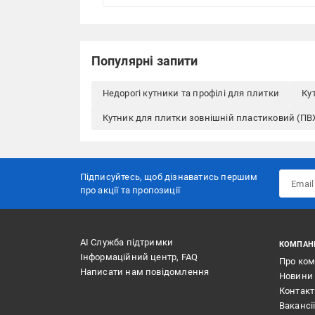
Популярні запити
Недорогі кутники та профілі для плитки
Ку
Кутник для плитки зовнішній пластиковий (ПВ
Підписуйтесь, щоб дізнаватись першим
про акції та пропозиції
АІ Служба підтримки
КОМПАН
Інформаційний центр, FAQ
Про ко
Написати нам повідомлення
Новини
Контак
Вакансі