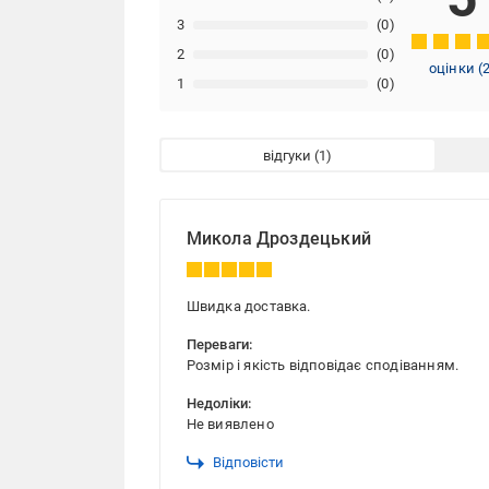
3
(0)
2
(0)
оцінки
(
1
(0)
відгуки
Микола Дроздецький
Швидка доставка.
Переваги:
Розмір і якість відповідає сподіванням.
Недоліки:
Не виявлено
Відповісти