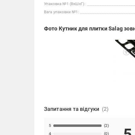
Упаковка №1 (ВхШхГ):
Вага упаковки №1:
Фото Кутник для плитки Salag зов
Запитання та відгуки
5
(2)
5
4
(0)