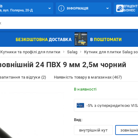
ЇВ
ЕПІЦЕНТ
ІНФОРМАЦІЯ
в, вул. Полярна, 20-Д
БІЗНЕС
Кутники та профілі для плитки
Salag
Кутник для плитки Salag з
зовнішній 24 ПВХ 9 мм 2,5м чорний
 запитання та відгуки (2)
Наявність товару в магазинах (467)
В наявності
-5% з суперкредиткою VIS
Вид:
внутрішній кут
зовнішні