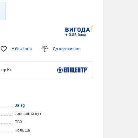
+ 0.85 бала
У бажання
До порівняння
нтр К»
Salag
зовнішній кут
ПВХ
Польща