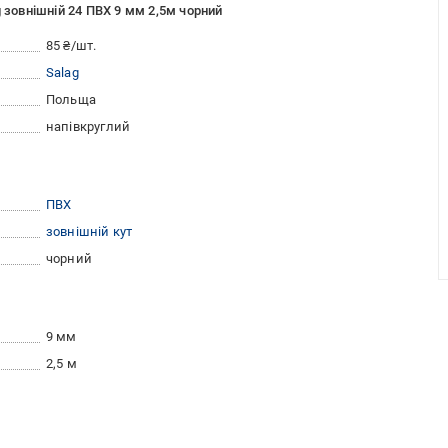
 зовнішній 24 ПВХ 9 мм 2,5м чорний
85 ₴/шт.
Salag
Польща
напівкруглий
ПВХ
зовнішній кут
чорний
9 мм
2,5 м