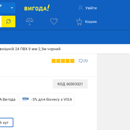
Р
Увійти
Кошик
овнішній 24 ПВХ 9 мм 2,5м чорний
1
КОД
60303321
A Вигода
-5% для бізнесу з VISA
й кут