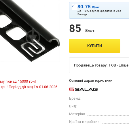
80.75
₴/шт.
До -10% з суперкредиткою Visa
Вигода
85
₴/шт.
КУПИТИ
Продавець товару:
ТОВ «Епіце
Основні характеристики
му понад 15000 грн!
н! Період дії акції з 01.06.2026
Бренд:
Вид:
Матеріал:
Країна-виробник: