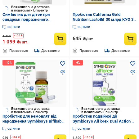
Безкоштовна доставка
в поштомати Епіцентр
Симбіотик для дітей при
Пробіотик California Gold
синдромі подразненого
Nutrition LactoBif 30 млрд КУО 30
кишечника Symbiosys Alflorex
капс. (33357479)
оцінити
оцінити
IBS Junior 30 пакетиків
(33545051)
1 199
-
100
₴
645
₴/шт.
1 099
₴/шт.
Привеземо
Доставимо
Привеземо
Доставимо
Безкоштовна доставка
Безкоштовна доставка
в поштомати Епіцентр
в поштомати Епіцентр
Пробіотик для немовлят від
Пробіотик подвійної дії
народження Symbiosys Bifibaby
Symbiosys Alflorex Dual Action 30
Bifidobacterium breve BR03 та
капсул (33544996)
оцінити
оцінити
B632 8 мл (33544091)
949
1 599
-
100
₴
-
100
₴