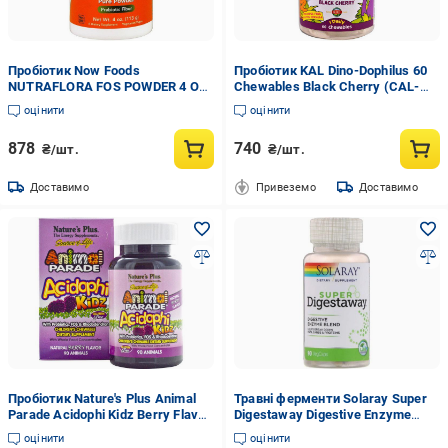
Пробіотик Now Foods
Пробіотик KAL Dino-Dophilus 60
NUTRAFLORA FOS POWDER 4 OZ
Chewables Black Cherry (CAL-
113 г 23 порції (000003185)
50200)
оцінити
оцінити
878
740
₴/шт.
₴/шт.
Доставимо
Привеземо
Доставимо
Пробіотик Nature's Plus Animal
Травні ферменти Solaray Super
Parade Acidophi Kidz Berry Flavor
Digestaway Digestive Enzyme
90 Chewable Tabs
Blend 90 Veg Caps (SOR-04801)
оцінити
оцінити