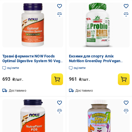
Травні ферменти NOW Foods
Ензими для спорту Amix
Optimal Digestive System 90 Veg
Nutrition GreenDay ProVegan
Caps
Probio Forte 60 Veg Caps
оцінити
оцінити
693
961
₴/шт.
₴/шт.
Доставимо
Доставимо