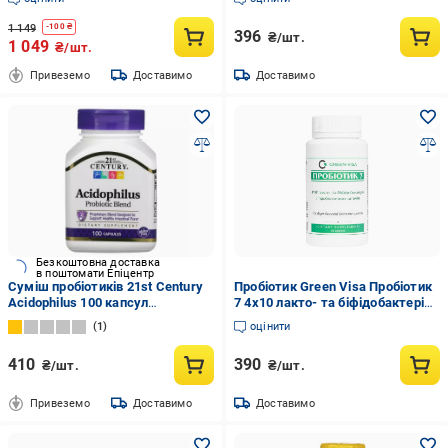
1 149
-
100
₴
396
₴/шт.
1 049
₴/шт.
Привеземо
Доставимо
Доставимо
Безкоштовна доставка
в поштомати Епіцентр
Суміш пробіотиків 21st Century
Пробіотик Green Visa Пробіотик
Acidophilus 100 капсул
7 4х10 лакто- та біфідобактерій
(CEN21339)
7 пробіотичних штамів 30 капс.
1
оцінити
(000027789)
410
390
₴/шт.
₴/шт.
Привеземо
Доставимо
Доставимо