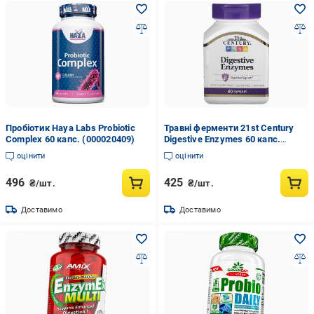
Пробіотик Haya Labs Probiotic
Травні ферменти 21st Century
Complex 60 капс. (000020409)
Digestive Enzymes 60 капс.
(000023536)
оцінити
оцінити
496
425
₴/шт.
₴/шт.
Доставимо
Доставимо