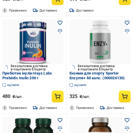
Привеземо
Доставимо
Доставимо
Безкоштовна доставка
Безкоштовна доставка
в поштомати Епіцентр
в поштомати Епіцентр
Пребіотик інулін Haya Labs
Ензими для спорту Sporter
Prebiotic Inulin 200 г
Enzyme+ 60 капс. (000026130)
оцінити
оцінити
480
325
₴/шт.
₴/шт.
Привеземо
Доставимо
Привеземо
Доставимо