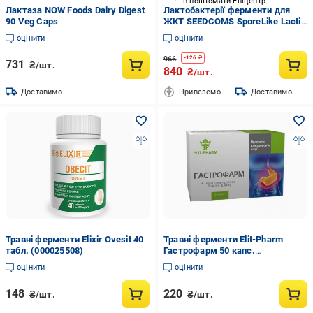
в поштомати Епіцентр
Лактаза NOW Foods Dairy Digest
Лактобактерії ферменти для
90 Veg Caps
ЖКТ SEEDCOMS SporeLike Lactic
Acid Bacteria 90 дн.90 шт.
оцінити
оцінити
966
-
126
₴
731
₴/шт.
840
₴/шт.
Доставимо
Привеземо
Доставимо
Травні ферменти Elixir Ovesit 40
Травні ферменти Elit-Pharm
табл. (000025508)
Гастрофарм 50 капс.
(000025301)
оцінити
оцінити
148
220
₴/шт.
₴/шт.