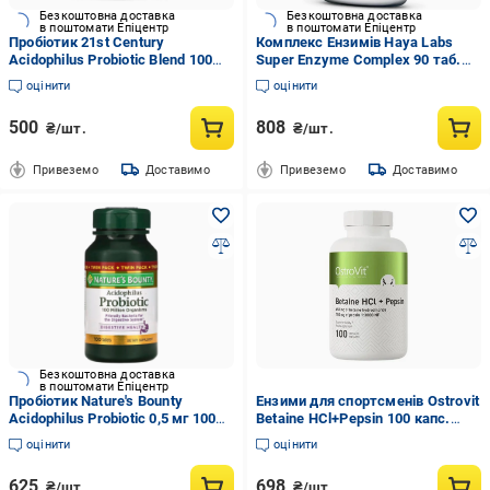
Безкоштовна доставка
Безкоштовна доставка
в поштомати Епіцентр
в поштомати Епіцентр
Пробіотик 21st Century
Комплекс Ензимів Haya Labs
Acidophilus Probiotic Blend 100
Super Enzyme Complex 90 таб.
капс. (23713013)
(69405004)
оцінити
оцінити
500
808
₴/шт.
₴/шт.
Привеземо
Доставимо
Привеземо
Доставимо
Безкоштовна доставка
в поштомати Епіцентр
Пробіотик Nature's Bounty
Ензими для спортсменів Ostrovit
Acidophilus Probiotic 0,5 мг 100
Betaine HCl+Pepsin 100 капс.
табл. (28326077)
(23505780)
оцінити
оцінити
625
698
₴/шт.
₴/шт.