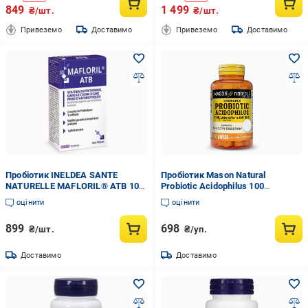
849
1 499
₴/шт.
₴/шт.
Привеземо
Доставимо
Привеземо
Доставимо
Пробіотик INELDEA SANTE
Пробіотик Mason Natural
NATURELLE MAFLORIL® ATB 10
Probiotic Acidophilus 100
Caps
таблеток зі смаком полуниці
оцінити
оцінити
(000021149)
899
698
₴/шт.
₴/уп.
Доставимо
Доставимо