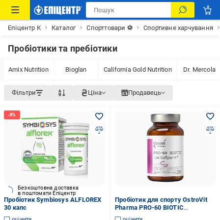
Епіцентр К
Каталог
Спорттовари ⚽
Спортивне харчування
Пробіотики та пребіотики
Amix Nutrition
Bioglan
California Gold Nutrition
Dr. Mercola
Фільтри
Ціна
Продавець
Безкоштовна доставка
в поштомати Епіцентр
Пробіотик Symbiosys ALFLOREX
Пробіотик для спорту OstroVit
30 капс
Pharma PRO-60 BIOTIC
LactoSpore 60 капс. (000020825)
оцінити
оцінити