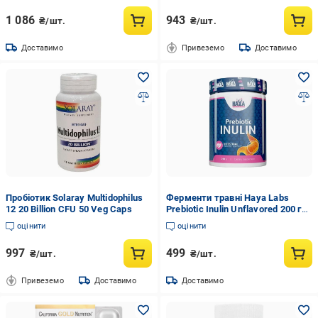
1 086
943
₴/шт.
₴/шт.
Доставимо
Привеземо
Доставимо
Пробіотик Solaray Multidophilus
Ферменти травні Haya Labs
12 20 Billion CFU 50 Veg Caps
Prebiotic Inulin Unflavored 200 г
60 порцій (000020344)
оцінити
оцінити
997
499
₴/шт.
₴/шт.
Привеземо
Доставимо
Доставимо