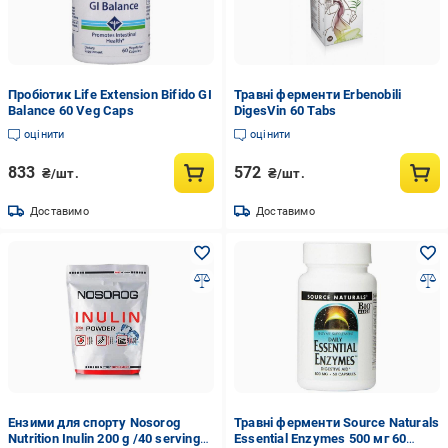
Пробіотик Life Extension Bifido GI
Травні ферменти Erbenobili
Balance 60 Veg Caps
DigesVin 60 Tabs
оцінити
оцінити
833
572
₴/шт.
₴/шт.
Доставимо
Доставимо
Ензими для спорту Nosorog
Травні ферменти Source Naturals
Nutrition Inulin 200 g /40 servings/
Essential Enzymes 500 мг 60