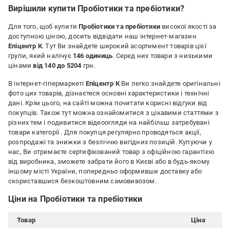
Вирішили купити Пробіотики та пребіотики?
Для того, щоб купити
Пробіотики та пребіотики
високої якості за
доступною ціною, досить відвідати наш інтернет-магазин
Епіцентр К
. Тут Ви знайдете широкий асортимент товарів цієї
групи, який налічує
146 одиниць
. Серед них товари з низькими
цінами
від 140 до 5204
грн.
В інтернет-гіпермаркеті
Епіцентр К
Ви легко знайдете оригінальні
фото цих товарів, дізнаєтеся основні характеристики і технічні
дані. Крім цього, на сайті можна почитати корисні відгуки від
покупців. Також тут можна ознайомитися з цікавими статтями з
різних тем і подивитися відеоогляди на найбільш затребувані
товари категорії
. Для покупця регулярно проводяться акції,
розпродажі та знижки з безліччю вигідних позицій. Купуючи у
нас, Ви отримаєте сертифікований товар з офіційною гарантією
від виробника, зможете забрати його в Києві або в будь-якому
іншому місті України, попередньо оформивши доставку або
скориставшися безкоштовним самовивозом.
Ціни на Пробіотики та пребіотики
Товар
Ціна