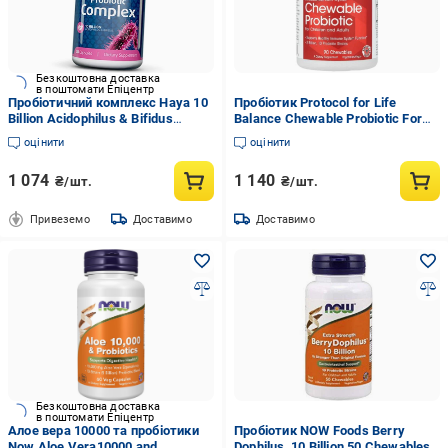
Безкоштовна доставка
в поштомати Епіцентр
Пробіотичний комплекс Haya 10
Пробіотик Protocol for Life
Billion Acidophilus & Bifidus
Balance Chewable Probiotic For
Probiotic Complex 30 капс.
Children and Adults 2 Billion 90
оцінити
оцінити
(69405006)
Chewables (23712963)
1 074
1 140
₴/шт.
₴/шт.
Привеземо
Доставимо
Доставимо
Безкоштовна доставка
в поштомати Епіцентр
Алое вера 10000 та пробіотики
Пробіотик NOW Foods Berry
Now Aloe Vera10000 and
Dophilus, 10 Billion 50 Chewables