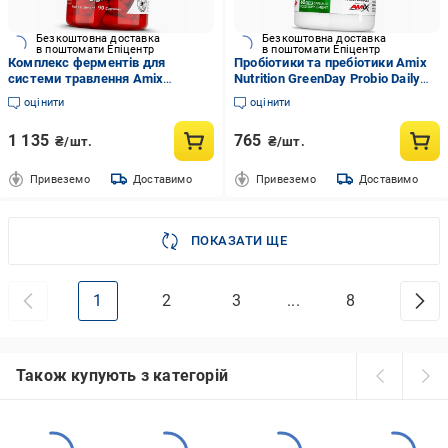
Безкоштовна доставка
Безкоштовна доставка
в поштомати Епіцентр
в поштомати Епіцентр
Комплекс ферментів для
Пробіотики та пребіотики Amix
системи травлення Amix
Nutrition GreenDay Probio Daily
Nutrition EnzymEx Multi 90 капс.
60вег капс. (69135002)
оцінити
оцінити
(69135001)
1 135
765
₴/шт.
₴/шт.
Привеземо
Доставимо
Привеземо
Доставимо
ПОКАЗАТИ ЩЕ
1
2
3
...
8
Також купують з категорій