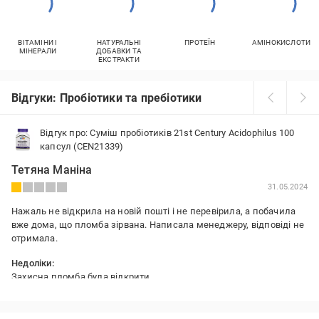
ВІТАМІНИ І
НАТУРАЛЬНІ
ПРОТЕЇН
АМІНОКИСЛОТИ
МІНЕРАЛИ
ДОБАВКИ ТА
ЕКСТРАКТИ
Відгуки: Пробіотики та пребіотики
Відгук про: Суміш пробіотиків 21st Century Acidophilus 100
капсул (CEN21339)
Тетяна Маніна
31.05.2024
Нажаль не відкрила на новій пошті і не перевірила, а побачила
вже дома, що пломба зірвана. Написала менеджеру, відповіді не
отримала.
Недоліки:
Захисна пломба була відкрити