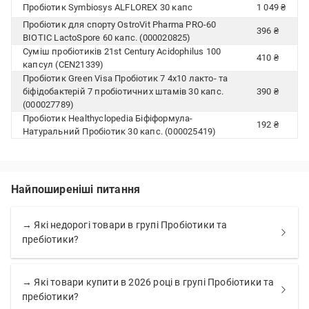
Пробіотик Symbiosys ALFLOREX 30 капс
1 049 ₴
Пробіотик для спорту OstroVit Pharma PRO-60
396 ₴
BIOTIC LactoSpore 60 капс. (000020825)
Суміш пробіотиків 21st Century Acidophilus 100
410 ₴
капсул (CEN21339)
Пробіотик Green Visa Пробіотик 7 4х10 лакто- та
біфідобактерій 7 пробіотичних штамів 30 капс.
390 ₴
(000027789)
Пробіотик Healthyclopedia Біфіформула-
192 ₴
Натуральний Пробіотик 30 капс. (000025419)
Найпоширеніші питання
→ Які недорогі товари в групі Пробіотики та
пребіотики?
→ Які товари купити в 2026 році в групі Пробіотики та
пребіотики?