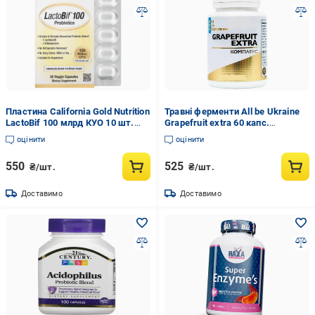
Пластина California Gold Nutrition
Травні ферменти All be Ukraine
LactoBif 100 млрд КУО 10 шт.
Grapefruit extra 60 капс.
(CGN-01053)
(000022582)
оцінити
оцінити
550
525
₴/шт.
₴/шт.
Доставимо
Доставимо