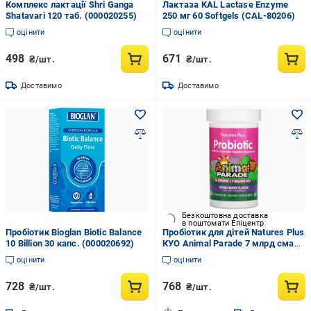
Комплекс лактації Shri Ganga
Лактаза KAL Lactase Enzyme
Shatavari 120 таб. (000020255)
250 мг 60 Softgels (CAL-80206)
оцінити
оцінити
498
671
₴/шт.
₴/шт.
Доставимо
Доставимо
Безкоштовна доставка
в поштомати Епіцентр
Пробіотик Bioglan Biotic Balance
Пробіотик для дітей Natures Plus
10 Billion 30 капс. (000020692)
КУО Animal Parade 7 млрд смак
ягід 30 жувальних таблеток
оцінити
оцінити
(NTP29944)
728
768
₴/шт.
₴/шт.