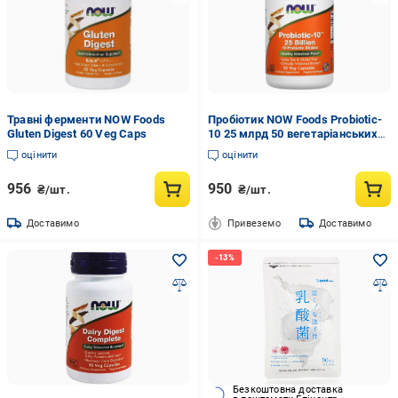
Травні ферменти NOW Foods
Пробіотик NOW Foods Probiotic-
Gluten Digest 60 Veg Caps
10 25 млрд 50 вегетаріанських
капс. (NOW-02926)
оцінити
оцінити
956
950
₴/шт.
₴/шт.
Доставимо
Привеземо
Доставимо
Безкоштовна доставка