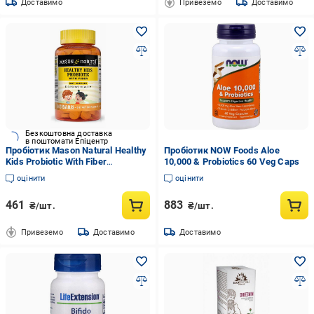
Доставимо
Привеземо
Доставимо
Безкоштовна доставка
в поштомати Епіцентр
Пробіотик Mason Natural Healthy
Пробіотик NOW Foods Aloe
Kids Probiotic With Fiber
10,000 & Probiotics 60 Veg Caps
Chewables 60 Chewables
оцінити
оцінити
(000021120)
461
883
₴/шт.
₴/шт.
Привеземо
Доставимо
Доставимо