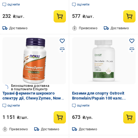
Pure
Caps
оцінити
оцінити
232
577
₴/шт.
₴/шт.
Доставимо
Привеземо
Доставимо
Безкоштовна доставка
в поштомати Епіцентр
Травні ферменти широкого
Ензими для спорту Ostrovit
спектру дії, ChewyZymes, Now
Bromelain/Papain 100 капс.
Foods 90таб Натуральна ягода
(000020998)
оцінити
оцінити
(69128035)
1 151
673
₴/шт.
₴/уп.
Привеземо
Доставимо
Доставимо