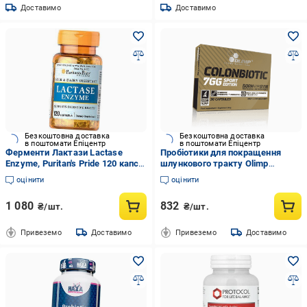
Доставимо
Доставимо
Безкоштовна доставка
Безкоштовна доставка
в поштомати Епіцентр
в поштомати Епіцентр
Ферменти Лактази Lactase
Пробіотики для покращення
Enzyme, Puritan's Pride 120 капс.
шлункового тракту Olimp
(69367002)
Nutrition Colonbiotic 7GG Sport
оцінити
оцінити
Edition 30 капс. (69283001)
1 080
832
₴/шт.
₴/шт.
Привеземо
Доставимо
Привеземо
Доставимо