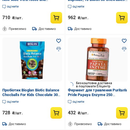
Probiotics 60 vcaps (3004)
Berry Flavor
оцінити
оцінити
710
962
₴/шт.
₴/шт.
Привеземо
Доставимо
Доставимо
Безкоштовна доставка
в поштомати Епіцентр
Пробіотик Bioglan Biotic Balance
Фермент для травлення Puritan's
Chocballs For Kids Chocolate 30
Pride Papaya Enzyme 250
Chewable табл. (000020492)
таблеток (69367006)
оцінити
оцінити
728
432
₴/шт.
₴/шт.
Доставимо
Привеземо
Доставимо