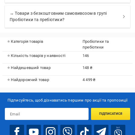
→ Товари з безкоштовним самовивозом в групі
Пробіотики та пребіотики?
⭐ Категорія товарів
Пробіотики та
пребіотики
⭐ Кількість товарів у наявності
146
⭐ Найдешевший товар
148 ₴
⭐ Найдорожчий товар
4 499 ₴
Підписуйтесь, щоб дізнаватись першим про акції та пропозиції
ПІДПИСАТИСЯ
bot