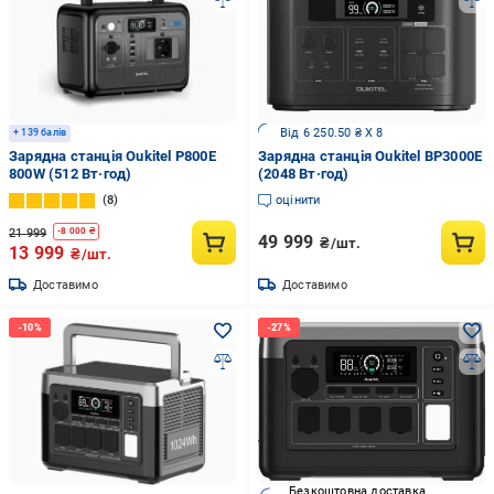
Від 6 250.50 ₴ X 8
+ 139 балів
Зарядна станція Oukitel P800E
Зарядна станція Oukitel BP3000E
800W (512 Вт·год)
(2048 Вт·год)
8
оцінити
21 999
-
8 000
₴
49 999
₴/шт.
13 999
₴/шт.
Доставимо
Доставимо
Безкоштовна доставка