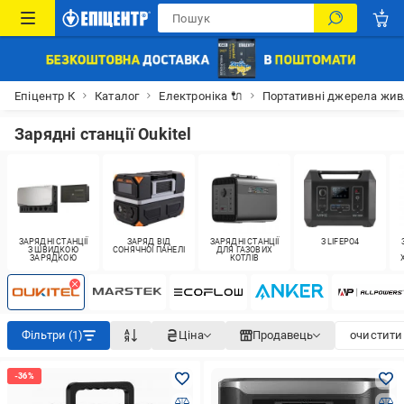
Епіцентр К
Каталог
Електроніка 🔌
Портативні джерела жи
Зарядні станції Oukitel
ЗАРЯДНІ СТАНЦІЇ
ЗАРЯД ВІД
ЗАРЯДНІ СТАНЦІЇ
З LIFEPO4
З ШВИДКОЮ
СОНЯЧНОЇ ПАНЕЛІ
ДЛЯ ГАЗОВИХ
ЗАРЯДКОЮ
КОТЛІВ
Фільтри (1)
Ціна
Продавець
очистити 