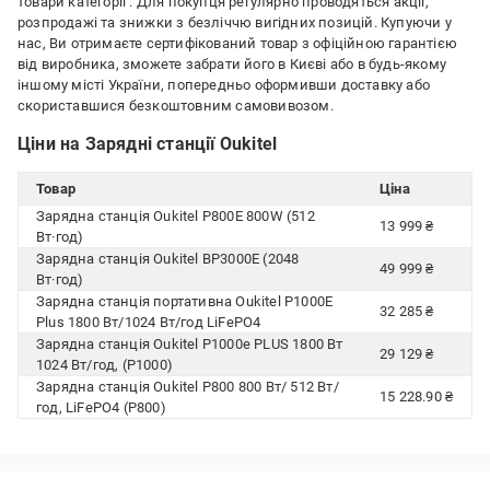
товари категорії
. Для покупця регулярно проводяться акції,
розпродажі та знижки з безліччю вигідних позицій. Купуючи у
нас, Ви отримаєте сертифікований товар з офіційною гарантією
від виробника, зможете забрати його в Києві або в будь-якому
іншому місті України, попередньо оформивши доставку або
скориставшися безкоштовним самовивозом.
Ціни на Зарядні станції Oukitel
Товар
Ціна
Зарядна станція Oukitel P800E 800W (512
13 999 ₴
Вт·год)
Зарядна станція Oukitel BP3000E (2048
49 999 ₴
Вт·год)
Зарядна станція портативна Oukitel P1000E
32 285 ₴
Plus 1800 Вт/1024 Вт/год LiFePO4
Зарядна станція Oukitel P1000e PLUS 1800 Вт
29 129 ₴
1024 Вт/год, (P1000)
Зарядна станція Oukitel P800 800 Вт/ 512 Вт/
15 228.90 ₴
год, LiFePO4 (P800)