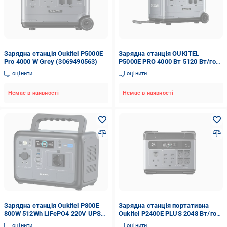
Зарядна станція Oukitel P5000E
Зарядна станція OUKITEL
Pro 4000 W Grey (3069490563)
P5000E PRO 4000 Вт 5120 Вт/год
LiFePO4
оцінити
оцінити
Немає в наявності
Немає в наявності
Зарядна станція Oukitel P800E
Зарядна станція портативна
800W 512Wh LiFePO4 220V UPS
Oukitel P2400E PLUS 2048 Вт/год
(555401)
2400 Вт (200103)
оцінити
оцінити