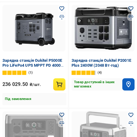
Зарядна станція Oukitel P5000E
Зарядна станція Oukitel P2001E
Pro LiFePo4 UPS MPPT PD 4000
Plus 2400W (2048 Вт·год)
Вт 5120 Вт/г 100 Вт
1
4
Товар доступний в інших
236 029.50
₴/шт.
магазинах
Під замовлення