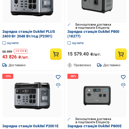
Безкоштовна доставка
в поштомати Епіцентр
Зарядна станція Oukitel PLUS
Зарядна станція Oukitel P800
2400 Вт 2048 Вт/год (P2001)
(18277)
оцінити
оцінити
55 999
-
12 173
₴
15 579.40
₴/шт.
43 826
₴/шт.
Доставимо
Привеземо
Доставимо
Безкоштовна доставка
в поштомати Епіцентр
Зарядна станція Oukitel P2001E
Зарядна станція Oukitel P800E