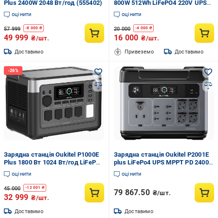
Plus 2400W 2048 Вт/год (555402)
800W 512Wh LiFePO4 220V UPS
(32064047)
оцінити
оцінити
57 999
20 000
-
8 000
₴
-
4 000
₴
49 999
16 000
₴/шт.
₴/шт.
Доставимо
Привеземо
Доставимо
Зарядна станція Oukitel P1000E
Зарядна станція Oukitel P2001E
Plus 1800 Вт 1024 Вт/год LiFePO4
plus LiFePo4 UPS MPPT PD 2400
(2902262301)
Вт 2048 Вт/г 100 Вт
оцінити
оцінити
45 000
-
12 001
₴
79 867.50
₴/шт.
32 999
₴/шт.
Доставимо
Доставимо