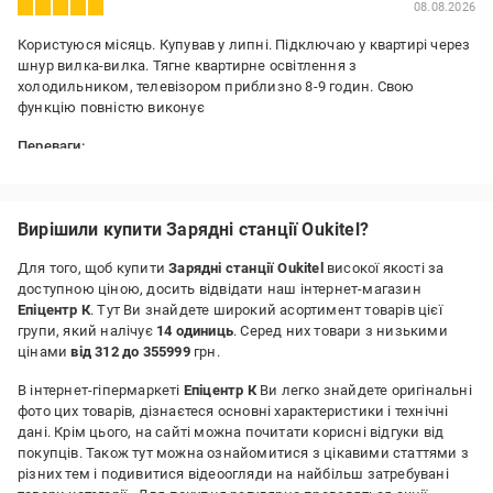
08.08.2026
Користуюся місяць. Купував у липні. Підключаю у квартирі через
шнур вилка-вилка. Тягне квартирне освітлення з
холодильником, телевізором приблизно 8-9 годин. Свою
функцію повністю виконує
Переваги:
адекватна ціна в порівнянні з більш розкрученими брендами;
тиха
Недоліки:
Вирішили купити Зарядні станції Oukitel?
немає
Для того, щоб купити
Зарядні станції Oukitel
високої якості за
доступною ціною, досить відвідати наш інтернет-магазин
Епіцентр К
. Тут Ви знайдете широкий асортимент товарів цієї
групи, який налічує
14 одиниць
. Серед них товари з низькими
цінами
від 312 до 355999
грн.
В інтернет-гіпермаркеті
Епіцентр К
Ви легко знайдете оригінальні
фото цих товарів, дізнаєтеся основні характеристики і технічні
дані. Крім цього, на сайті можна почитати корисні відгуки від
покупців. Також тут можна ознайомитися з цікавими статтями з
різних тем і подивитися відеоогляди на найбільш затребувані