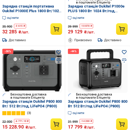
в поштомати Епіцентр
Зарядна станція портативна
Зарядна станція Oukitel P1000e
Oukitel P1000E Plus 1800 Вт/1024
PLUS 1800 Вт 1024 Вт/год,
Вт/год LiFePO4
(P1000)
оцінити
оцінити
35 900
39 999
-
3 615
₴
-
10 870
₴
32 285
29 129
₴/шт.
₴/шт.
Доставимо
Привеземо
Доставимо
Безкоштовна доставка
Безкоштовна доставка
в поштомати Епіцентр
в поштомати Епіцентр
Зарядна станція Oukitel P800 800
Зарядна станція Oukitel P800 800
Вт/ 512 Вт/год, LiFePO4 (P800)
Вт 512 Вт/год LiFePO4 (P800)
3
оцінити
22 000
31 999
-
6 771.10
₴
-
14 200
₴
15 228.90
17 799
₴/шт.
₴/шт.