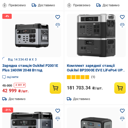
Привеземо
Доставимо
Привеземо
Доставимо
Від 14 334.43 ₴ X 3
Зарядна станція Oukitel P2001E
Комплект зарядної станції
Plus 2400W 2048 Втгод
Oukitel BP2000E EVE LiFePo4 UPS
MPPT 2200 Вт B2000E 4096 Вт/г
оцінити
1
45 000
-
2 001
₴
181 703.34
₴/шт.
42 999
₴/шт.
Доставимо
Доставимо