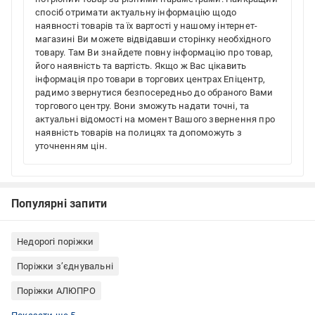
спосіб отримати актуальну інформацію щодо
наявності товарів та їх вартості у нашому інтернет-
магазині Ви можете відвідавши сторінку необхідного
товару. Там Ви знайдете повну інформацію про товар,
його наявність та вартість. Якщо ж Вас цікавить
інформація про товари в торгових центрах Епіцентр,
радимо звернутися безпосередньо до обраного Вами
торгового центру. Вони зможуть надати точні, та
актуальні відомості на момент Вашого звернення про
наявність товарів на полицях та допоможуть з
уточненням цін.
Популярні запити
Недорогі поріжки
Поріжки з’єднувальні
Поріжки АЛЮПРО
Поріжок ламінований
Поріжки для плитки
Поріжки для ламінату
Поріжки для лінолеуму
Алюмінієві поріжки