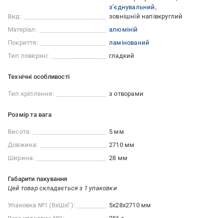
з’єднувальний
Вид:
зовнішній напівкруглий
Матеріал:
алюміній
Покриття:
ламінований
Тип поверхні:
гладкий
Технічні особливості
Тип кріплення:
з отворами
Розмір та вага
Висота:
5 мм
Довжина:
2710 мм
Ширина:
28 мм
Габарити пакування
Цей товар складається з 1 упаковки
Упаковка №1 (ВхШхГ):
5x28x2710 мм