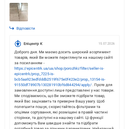
Відповісти
Епіцентр К
15.07.2026
Доброго дня. Ми маємо досить широкий асортимент
товарів, який Ви можете переглянути на нашому сайті
за посиланням -
https://epicentrk.ua/ua/shop/porozhki/filter/seller-is-
epicentrk/prop_7225-is-
bcb5aa923edfdddb2519f675e0f423e2/prop_13154-is-
91550df78907b130281910bf6d844294/apply/
. Проте для
замовлення доступні лише представлені у нас товари.
Ми сподіваємось, що Ви зможете підібрати товар,
який Вас зацікавить та приверне Вашу увагу. Щоб
полегшити пошук, скористайтесь фільтрами та
опціями сортування, які розміщені в правій частині
сторінки, та доступні на нашому сайті. Ці функції
допоможуть Вам швидше знайти та підібрати
потрібний товар за різними параметрами. Найкращий