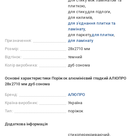
для стику між ламінатом та
плиткою
для стику
для підлоги
для килимів
для з'єднання плитки та
ламінату
для паркету
для плитки
Призначення:
для ламінату
Розмір:
28х2710 мм
Відтінок:
темний
Колір виробника:
дуб сонома
Основні характеристики Поріжок алюмінієвий гладкий АЛЮПРО
28х2710 мм дуб сонома
Бренд:
АЛЮПРО
Країна-виробник:
Україна
Тип:
поріжок
Додаткова інформація
стикоперекриваючий