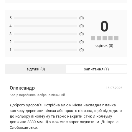
5
(0)
0
4
(0)
3
(0)
2
(0)
оцінок
(
0
)
1
(0)
відгуки
запитання
Олександр
15.07.2026
Колір виробника: зебрано пісочний
Доброго здоров'я. Потрібна алюмінієва накладна планка
кольору деревини вільха або просто пісочна, щоб підходило
до кольору лінолеуму та гарно накрити стик лінолеуму
довжина 3330 мм. Що можете запропонувати. м. Дніпро. с.
Слобожанське.