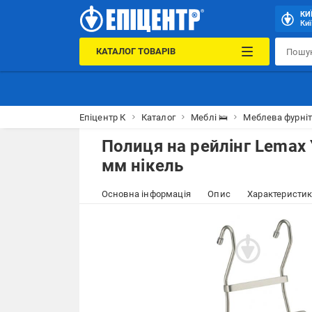
КИ
Киї
КАТАЛОГ ТОВАРІВ
Епіцентр К
Каталог
Меблі 🛌
Меблева фурніт
Полиця на рейлінг Lemax
мм нікель
Основна інформація
Опис
Характеристи