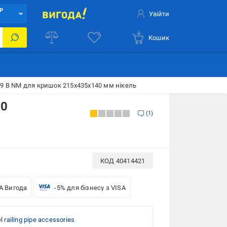
Р
Увійти
Кошик
09 B NM для кришок 215х435х140 мм нікель
40
1
КОД
40414421
A Вигода
-5% для бізнесу з VISA
l railing pipe accessories