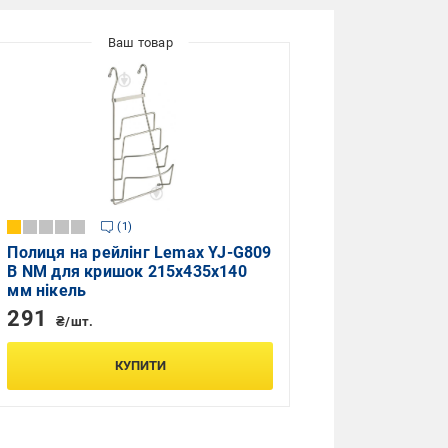
1
Полиця на рейлінг Lemax YJ-G809
B NM для кришок 215х435х140
мм нікель
291
₴/шт.
КУПИТИ