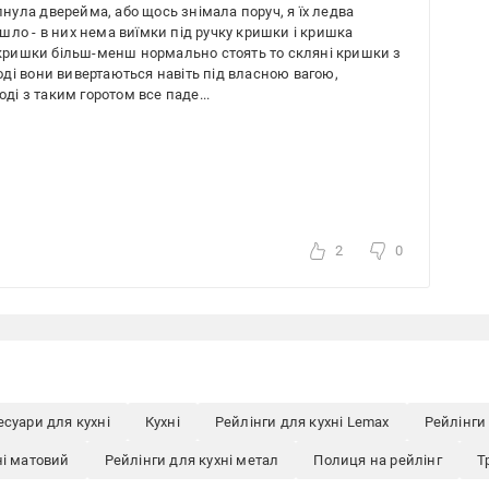
опнула дверейма, або щось знімала поруч, я їх ледва
ійшло - в них нема виїмки під ручку кришки і кришка
і кришки більш-менш нормально стоять то скляні кришки з
ді вони вивертаються навіть під власною вагою,
ді з таким горотом все паде...
2
0
есуари для кухні
Кухні
Рейлінги для кухні Lemax
Рейлінги 
ні матовий
Рейлінги для кухні метал
Полиця на рейлінг
Т