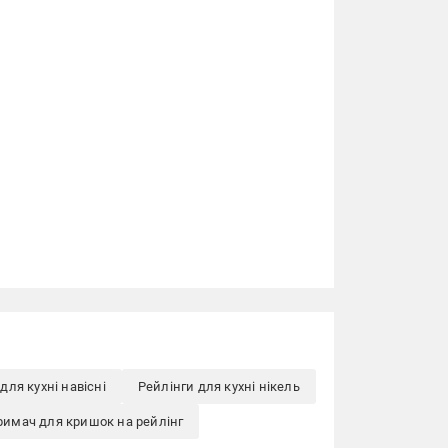
для кухні навісні
Рейлінги для кухні нікель
римач для кришок на рейлінг