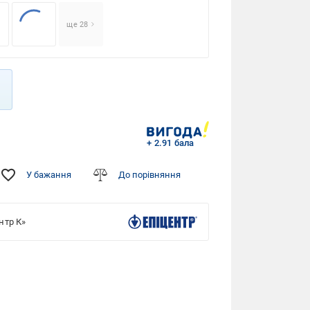
ще 28
+ 2.91 бала
У бажання
До порівняння
нтр К»