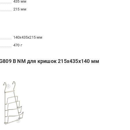
435 мм
215 мм
140x435x215 мм
470 г
-G809 B NM для кришок 215х435х140 мм