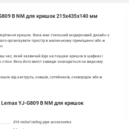
-G809 B NM для кришок 215х435х140 мм
берігання кришок. Вона має стильний модерновий дизайн з
ало організувати простір в маленькому приміщенні або ж
і.
Ваш час, який зазвичай йде на пошуки кришок в шафках і
о стіни. Весь його вміст завжди знаходиться на видному
ишок від каструль, ковшів, сотейників, сковорідок або ж
г Lemax YJ-G809 B NM для кришок
d16 nickel railing pipe accessories