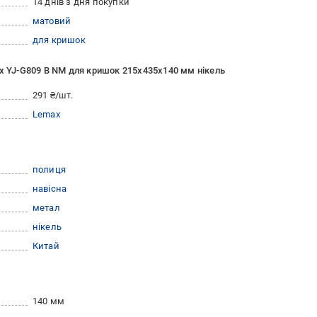
14 днів з дня покупки
матовий
для кришок
ax YJ-G809 B NM для кришок 215х435х140 мм нікель
291 ₴/шт.
Lemax
полиця
навісна
метал
нікель
Китай
140 мм