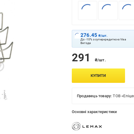
276.45
₴/шт.
До -10% з суперкредиткою Visa
Вигода
291
₴/шт.
КУПИТИ
Продавець товару:
ТОВ «Епіце
Основні характеристики