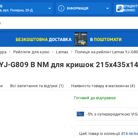
ЇВ
ЕПІЦЕНТ
ІНФОРМАЦІЯ
в, вул. Полярна, 20-Д
БІЗНЕС
ура
Рейлінги для кухні
Lemax
Полиця на рейлінг Lemax YJ-G8
 YJ-G809 B NM для кришок 215х435х1
ки
Всі запитання та відгуки (1)
Наявність товару в магазинах (4)
Готовий до відправки
-5% з суперкредиткою VIS
Цей товар із колекції
d16 nicke