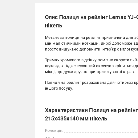
Опис Полиця на рейлінг Lemax YJ
нікель
Металева полиця на рейлінг призначена для з
мінімалістичними нотками. Виріб допоможе вд
просто вишукано доповнити інтер'єр світлої кухн
Тримач хромового відтінку помітно скоротить 
шухлядах. Адже кухонний аксесуар кріпиться д
місці, що дуже зручно при приготуванні страв.
Полиця на рейлінг розрахована для чотирьох кр
іншого посуду.
Характеристики Полиця на рейлін
215х435х140 мм нікель
Колекція: