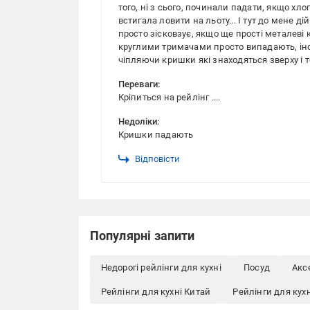
того, ні з сього, починали падати, якщо хл
встигала ловити на льоту... І тут до мене д
просто зісковзує, якщо ще прості металев
круглими тримачами просто випадають, іно
чіпляючи кришки які знаходяться зверху і то
Переваги:
Кріпиться на рейлінг ....
Недоліки:
Кришки падають
Відповісти
Популярні запити
Недорогі рейлінги для кухні
Посуд
Акс
Рейлінги для кухні Китай
Рейлінги для кух