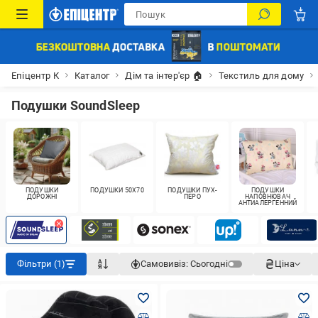
Епіцентр К
Каталог
Дім та інтер'єр 🏠
Текстиль для дому
Подушки SoundSleep
ПОДУШКИ
ПОДУШКИ 50X70
ПОДУШКИ ПУХ-
ПОДУШКИ
ДОРОЖНІ
ПЕРО
НАПОВНЮВАЧ
АНТИАЛЕРГЕННИЙ
Фільтри (1)
Самовивіз:
Сьогодні
Ціна