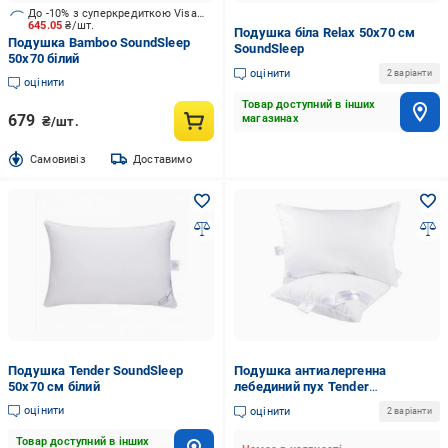
До -10% з суперкредиткою Visa Вигода
645.05
₴/шт.
Подушка біла Relax 50х70 см
Подушка Bamboo SoundSleep
SoundSleep
50x70 білий
оцінити
2 варіанти
оцінити
Товар доступний в інших
679
магазинах
₴/шт.
Cамовивіз
Доставимо
Подушка Tender SoundSleep
Подушка антиалергенна
50x70 см білий
лебединий пух Tender
SoundSleep 50x70 см білий
оцінити
оцінити
2 варіанти
Товар доступний в інших