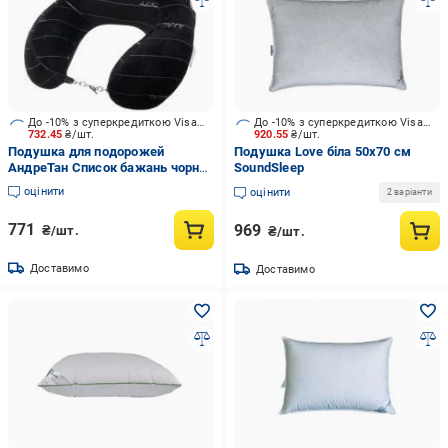
До -10% з суперкредиткою Visa Вигода
До -10% з суперкредиткою Visa Вигода
732.45
₴/шт.
920.55
₴/шт.
Подушка для подорожей
Подушка Love біла 50х70 см
АндреТан Список бажань чорний
SoundSleep
SoundSleep
оцінити
оцінити
2 варіанти
771
969
₴/шт.
₴/шт.
Доставимо
Доставимо