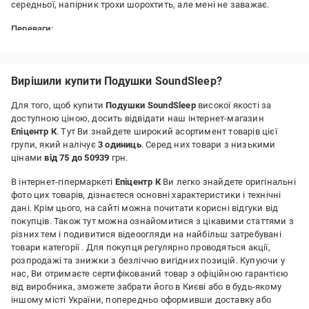
середньої, напірник трохи шорохтить, але мені не заважає.
Переваги:
Натуральна, довговічна, зручна, якісна
Недоліки:
дорогувата
Вирішили купити Подушки SoundSleep?
Для того, щоб купити
Подушки SoundSleep
високої якості за
доступною ціною, досить відвідати наш інтернет-магазин
Епіцентр К
. Тут Ви знайдете широкий асортимент товарів цієї
групи, який налічує
3 одиниць
. Серед них товари з низькими
цінами
від 75 до 50939
грн.
В інтернет-гіпермаркеті
Епіцентр К
Ви легко знайдете оригінальні
фото цих товарів, дізнаєтеся основні характеристики і технічні
дані. Крім цього, на сайті можна почитати корисні відгуки від
покупців. Також тут можна ознайомитися з цікавими статтями з
різних тем і подивитися відеоогляди на найбільш затребувані
товари категорії
. Для покупця регулярно проводяться акції,
розпродажі та знижки з безліччю вигідних позицій. Купуючи у
нас, Ви отримаєте сертифікований товар з офіційною гарантією
від виробника, зможете забрати його в Києві або в будь-якому
іншому місті України, попередньо оформивши доставку або