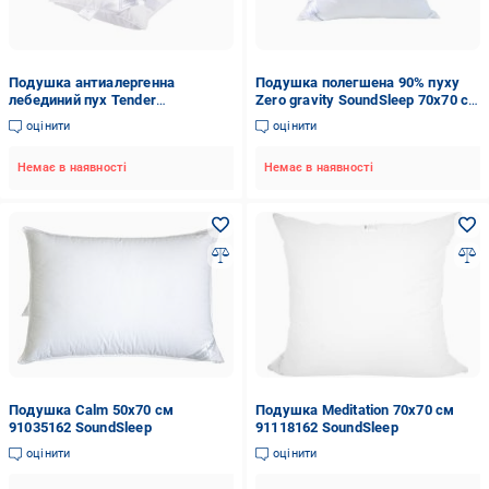
Подушка антиалергенна
Подушка полегшена 90% пуху
лебединий пух Tender
Zero gravity SoundSleep 70x70 см
SoundSleep 70x70 см білий
білий
оцінити
оцінити
Немає в наявності
Немає в наявності
Подушка Calm 50x70 см
Подушка Meditation 70x70 см
91035162 SoundSleep
91118162 SoundSleep
оцінити
оцінити