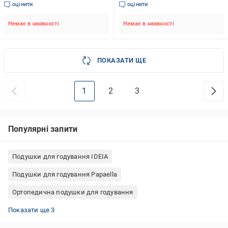
оцінити
оцінити
Немає в наявності
Немає в наявності
ПОКАЗАТИ ЩЕ
1
2
3
Популярні запити
Подушки для годування IDEIA
Подушки для годування Papaella
Ортопедична подушки для годування
Ортопедичні гелеві подушки
Ортопедичні подушки Songer und Sohne
Подушка дорожня Luna
Показати ще 3