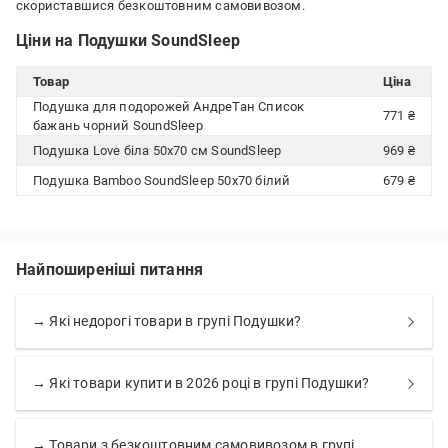
скориставшися безкоштовним самовивозом.
Ціни на Подушки SoundSleep
Товар
Ціна
Подушка для подорожей АндреТан Список
771 ₴
бажань чорний SoundSleep
Подушка Love біла 50х70 см SoundSleep
969 ₴
Подушка Bamboo SoundSleep 50x70 білий
679 ₴
Найпоширеніші питання
→ Які недорогі товари в групі Подушки?
→ Які товари купити в 2026 році в групі Подушки?
→ Товари з безкоштовним самовивозом в групі