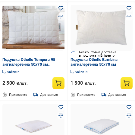
Безкоштовна доставка
в поштомати Епіцентр
Подушка Othello Tempura 95
Подушка Othello Bambina
антиалергенна 50x70 см
антиалергенна 50х70 см
(2000022279567)
оцінити
оцінити
2 300
1 500
₴/шт.
₴/шт.
Привеземо
Доставимо
Привеземо
Доставимо