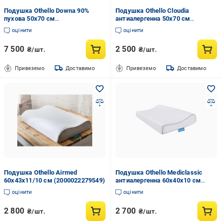
Подушка Othello Downa 90%
Подушка Othello Cloudia
пухова 50x70 см
антиалергенна 50x70 см
(2000022279537)
(2000022279525)
оцінити
оцінити
7 500
2 500
₴/шт.
₴/шт.
Привеземо
Доставимо
Привеземо
Доставимо
Подушка Othello Airmed
Подушка Othello Mediclassic
60х43х11/10 см (2000022279549)
антиалергенна 60x40x10 см
(2000022282593)
оцінити
оцінити
2 800
2 700
₴/шт.
₴/шт.