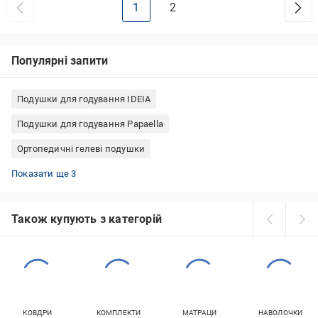
1
2
Популярні запити
Подушки для годування IDEIA
Подушки для годування Papaella
Ортопедичні гелеві подушки
Ортопедична подушки для годування
Подушка дорожня Luna
Ортопедичні подушки Songer und Sohne
Показати ще 3
Також купують з категорій
КОВДРИ
КОМПЛЕКТИ
МАТРАЦИ
НАВОЛОЧКИ