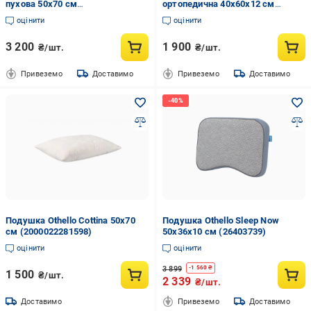
пухова 50x70 см
ортопедична 40x60x12 см
(2000022282597)
(2000022283064)
оцінити
оцінити
3 200
1 900
₴/шт.
₴/шт.
Привеземо
Доставимо
Привеземо
Доставимо
Подушка Othello Cottina 50х70
Подушка Othello Sleep Now
см (2000022281598)
50х36х10 см (26403739)
оцінити
оцінити
3 899
-
1 560
₴
1 500
₴/шт.
2 339
₴/шт.
Доставимо
Привеземо
Доставимо