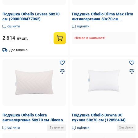
Подушка Othello Lovera 50х70
Подушка Othello Clima Max Firm
см (2000008477062)
антиалергенна 50х70 см
(12856437)
оцінити
оцінити
2 614
₴/шт.
Немає в наявності
Доставимо
Подушка Othello Colora
Подушка Othello Downa 30
антиалергенна 50х70 см Лілово-
пухова 50х70 см (12856434)
кремовий (12856416)
оцінити
оцінити
2 варіанти
2 варіанти