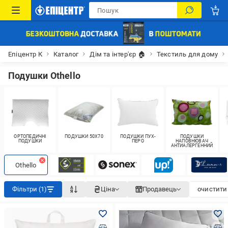
Епіцентр К
Каталог
Дім та інтер'єр 🏠
Текстиль для дому
Подушки Othello
ОРТОПЕДИЧНІ
ПОДУШКИ 50X70
ПОДУШКИ ПУХ-
ПОДУШКИ
ПОДУШКИ
ПЕРО
НАПОВНЮВАЧ
АНТИАЛЕРГЕННИЙ
Othello
Фільтри (1)
Ціна
Продавець
очистити 