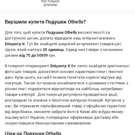
ПОСТІЛЬНОЇ
БІЛИЗНИ
Вирішили купити Подушки Othello?
Для того, щоб купити
Подушки Othello
високої якості за
доступною ціною, досить відвідати наш інтернет-магазин
Епіцентр К
. Тут Ви знайдете широкий асортимент товарів цієї
групи, який налічує
25 одиниць
. Серед них товари з низькими
цінами
від 75 до 50939
грн.
В інтернет-гіпермаркеті
Епіцентр К
Ви легко знайдете оригінальні
фото цих товарів, дізнаєтеся основні характеристики і технічні
дані. Крім цього, на сайті можна почитати корисні відгуки від
покупців. Також тут можна ознайомитися з цікавими статтями з
різних тем і подивитися відеоогляди на найбільш затребувані
товари категорії
. Для покупця регулярно проводяться акції,
розпродажі та знижки з безліччю вигідних позицій. Купуючи у
нас, Ви отримаєте сертифікований товар з офіційною гарантією
від виробника, зможете забрати його в Києві або в будь-якому
іншому місті України, попередньо оформивши доставку або
скориставшися безкоштовним самовивозом.
Ціни на Подушки Othello