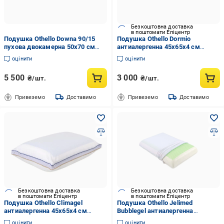
Безкоштовна доставка
в поштомати Епіцентр
Подушка Othello Downa 90/15
Подушка Othello Dormio
пухова двокамерна 50x70 см
антиалергенна 45x65x4 см
(2000022281579)
(2000022282948)
оцінити
оцінити
5 500
3 000
₴/шт.
₴/шт.
Привеземо
Доставимо
Привеземо
Доставимо
Безкоштовна доставка
Безкоштовна доставка
в поштомати Епіцентр
в поштомати Епіцентр
Подушка Othello Climagel
Подушка Othello Jelimed
антиалергенна 45x65x4 см
Bubblegel антиалергенна
(2000022282947)
60х40х14 см
оцінити
оцінити