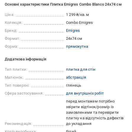
Основні характеристики Плитка Emigres Combo Blanco 24x74 см
Ціна:
1 299 ₴/кв. м
Колекція:
Combo Emigres
Бренд:
Emigres
Формат:
24x74 см
Форма:
прямокутна
Додаткова інформація
Тип плитки:
плитка для стін
Малюнок:
абстракція
Тип поверхні:
глянець
Сфера застосування:
для внутрішніх робіт
перед монтажем потрібно
звірити відтінок/розмір із
замовленими та перевірити
плитку на відсутність дефектів
Рекомендація:
до укладання
Колір виробника:
білий