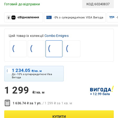
Готовий до відправки
КОД
60240837
-5% з суперкредиткою VISA Вигода
-
Цей товар із колекції
Combo Emigres
1 234.05
₴/кв. м
До -10% з суперкредиткою Visa
Вигода
1 299
₴/кв. м
+ 12.99 бала
1 636.74 ₴ за 1 уп.
/ 1 299 ₴ за 1 кв. м
КУПИТИ