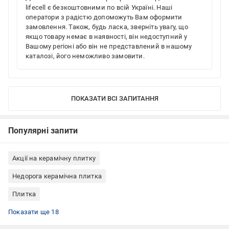
lifecell є безкоштовними по всій Україні. Наші
оператори з радістю допоможуть Вам оформити
замовлення. Також, будь ласка, зверніть увагу, що
якщо товару немає в наявності, він недоступний у
Вашому регіоні або він не представлений в нашому
каталозі, його неможливо замовити.
ПОКАЗАТИ ВСІ ЗАПИТАННЯ
Популярні запити
Акції на керамічну плитку
Недорога керамічна плитка
Плитка
Плитка на підлогу
Плитка для внутрішніх робіт
Плитка облицювальна
Плитка для кухні
Плитка для стін
Плитка в коридор
Плитка 60x60
Плитка полірована
Плитка на кухню на стіну
Керамічна плитка в класичному стилі
Керамічна плитка квадратна
Недорога плитка для стін
Акції плитка для стін
Недорога плитка для підлоги
Акції на плитку для підлоги
Плитка Індія
Керамічна плитка для підлоги для кухні
Керамічна плитка Italica
Показати ще 18