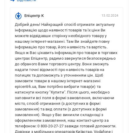
Епіцентр К
13.02.2024
Добрий день! Найкращий спосіб отримати актуальну
інформацію щодо наявності товарів та їх ціни Ви
можете відвідавши сторінку необхідного товару у
нашому інтернет-магазині. Там Ви знайдете повну
інформацію про товар, його наявність та вартість.
Якщо ж Вас цікавить інформація про товари в торгових
центрах Епіцентр, радимо звернутися безпосередньо
до обраного Вами торгового центру. Вони зможуть
надати точні відомості про наявність товарів на
полицях та допоможуть з уточненням цін. Щоб
замовити товари в нашому інтернет-магазині
epicentrk.ua, Вам потрібно вибрати товар(и) та
натиснути кнопку "Купити". Після цього, необхідно
заповнити всі поля в формі замовлення, включаючи
місто, спосіб отримання (з доступних в формі
замовлення) та вид оплати (з доступних в формі
замовлення). Якщо у Вас виникли складнощі з
оформленням замовлення, наш контакт-центр за
телефоном: 0 800-20-27-27 завжди готовий допомогти.
Дзвінки з мобільних операторів Київстар, Vodafone і