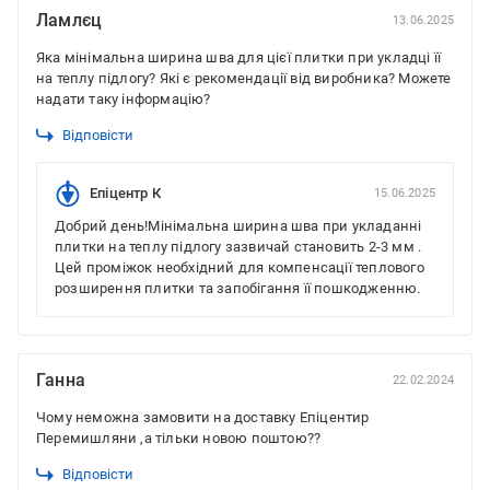
Ламлєц
13.06.2025
Яка мінімальна ширина шва для цієї плитки при укладці її
на теплу підлогу? Які є рекомендації від виробника? Можете
надати таку інформацію?
Відповісти
Епіцентр К
15.06.2025
Добрий день!Мінімальна ширина шва при укладанні
плитки на теплу підлогу зазвичай становить 2-3 мм .
Цей проміжок необхідний для компенсації теплового
розширення плитки та запобігання її пошкодженню.
Ганна
22.02.2024
Чому неможна замовити на доставку Епіцентир
Перемишляни ,а тільки новою поштою??
Відповісти