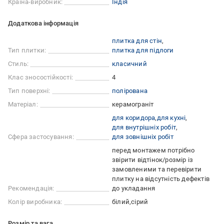
Країна-виробник:
Індія
Додаткова інформація
плитка для стін
Тип плитки:
плитка для підлоги
Стиль:
класичний
Клас зносостійкості:
4
Тип поверхні:
полірована
Матеріал:
керамограніт
для коридора
для кухні
для внутрішніх робіт
Сфера застосування:
для зовнішніх робіт
перед монтажем потрібно
звірити відтінок/розмір із
замовленими та перевірити
плитку на відсутність дефектів
Рекомендація:
до укладання
Колір виробника:
білий
сірий
Розмір та вага