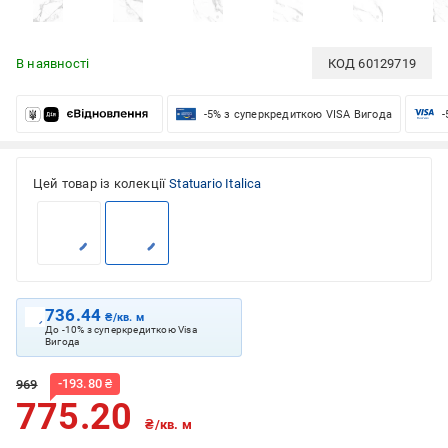
В наявності
КОД
60129719
-5% з суперкредиткою VISA Вигода
-
Цей товар із колекції
Statuario Italica
736.44
₴/кв. м
До -10% з суперкредиткою Visa
Вигода
-
193.80
₴
969
775.20
₴/кв. м