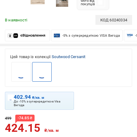
Фото від
покупців
В наявності
КОД
60240334
-5% з суперкредиткою VISA Вигода
-
Цей товар із колекції
Soutwood Cersanit
402.94
₴/кв. м
До -10% з суперкредиткою Visa
Вигода
-
74.85
₴
499
424.15
₴/кв. м