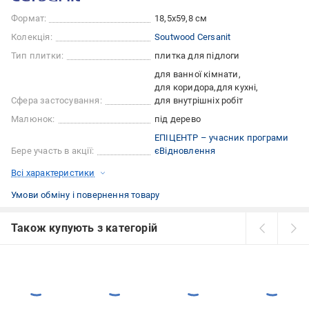
Формат:
18,5x59,8 см
Колекція:
Soutwood Cersanit
Тип плитки:
плитка для підлоги
для ванної кімнати
для коридора
для кухні
Сфера застосування:
для внутрішніх робіт
Малюнок:
під дерево
ЕПІЦЕНТР – учасник програми
Бере участь в акції:
єВідновлення
Всі характеристики
Умови обміну і повернення товару
Також купують з категорій