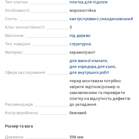
Тип плитки:
плитка для підлоги
Особливості:
морозостійка
Стиль:
кантрі
прованс
скандинавський
Клас зносостійкості:
3
Малюнок:
під дерево
Тип поверхні:
cтруктурна
Матеріал:
керамограніт
для ванної кімнати
для коридора
для кухні
Сфера застосування:
для внутрішніх робіт
перед монтажем потрібно
звірити відтінок/розмір із
замовленими та перевірити
плитку на відсутність дефектів
Рекомендація:
до укладання
Колір виробника:
бежевий
Розмір та вага
Довжина:
598 мм