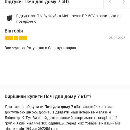
Відгуки: Печі для дому 7 кВт
Відгук про: Піч-буржуйка Metalzavod BP-60V з варильною
поверхнею
Вікторія
28.12.2025
Все чудово. Рятує нас в блекаути зараз
Вирішили купити Печі для дому 7 кВт?
Для того, щоб купити
Печі для дому 7 кВт
високої якості за
доступною ціною, досить відвідати наш інтернет-магазин
Епіцентр К
. Тут Ви знайдете широкий асортимент товарів цієї
групи, який налічує
100 одиниць
. Серед них товари з низькими
цінами
від 199 до 297258
грн.