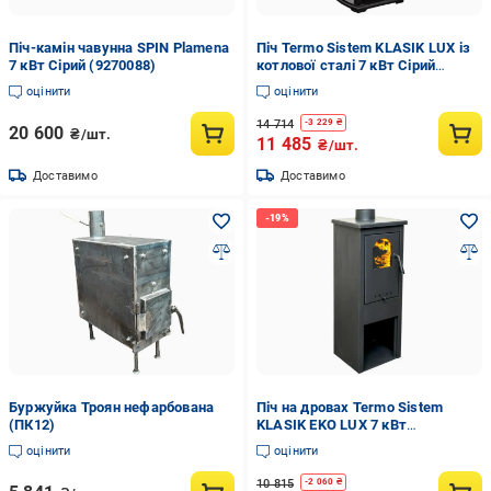
Піч-камін чавунна SPIN Plamena
Піч Termo Sistem KLASIK LUX із
7 кВт Сірий (9270088)
котлової сталі 7 кВт Сірий
(9268345)
оцінити
оцінити
14 714
-
3 229
₴
20 600
₴/шт.
11 485
₴/шт.
Доставимо
Доставимо
Буржуйка Троян нефарбована
Піч на дровах Termo Sistem
(ПК12)
KLASIK EKO LUX 7 кВт
опалювальна
оцінити
оцінити
10 815
-
2 060
₴