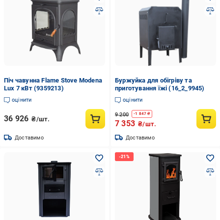
Піч чавунна Flame Stove Modena
Буржуйка для обігріву та
Lux 7 кВт (9359213)
приготування їжі (16_2_9945)
оцінити
оцінити
9 200
-
1 847
₴
36 926
₴/шт.
7 353
₴/шт.
Доставимо
Доставимо