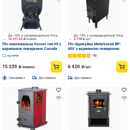
До -10% з суперкредиткою Visa Вигода
До -10% з суперкредиткою Visa Вигода
14 477.05
₴/компл.
5 778
₴/шт.
Піч опалювальна Vesuvi тип 00 з
Піч-буржуйка Metalzavod BP-
варильною поверхнею Canada +
60V з варильною поверхнею
підставка (дровниця)
оцінити
4
15 239
6 420
₴/компл.
₴/шт.
Cамовивіз
Доставимо
Доставимо