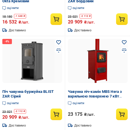
Okta Кремовий
ZAR Бордовий
оцінити
оцінити
18 180
23 021
-
1 648
₴
-
2 112
₴
16 532
20 909
₴/шт.
₴/шт.
Доставимо
Доставимо
Піч чавунна буржуйка BLIST
Чавунна піч-камін MBS Hera з
ZAR Сірий
варильною поверхнею 7 кВт
Червоний ( 7 кВт)
оцінити
оцінити
23 021
-
2 112
₴
23 175
₴/шт.
20 909
₴/шт.
Доставимо
Доставимо