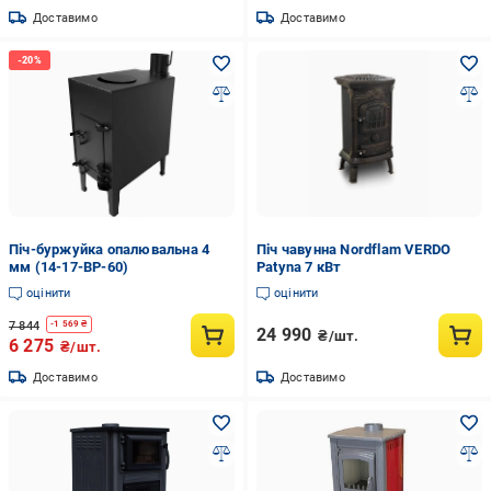
Доставимо
Доставимо
Піч-буржуйка опалювальна 4
Піч чавунна Nordflam VERDO
мм (14-17-BP-60)
Patyna 7 кВт
оцінити
оцінити
7 844
-
1 569
₴
24 990
₴/шт.
6 275
₴/шт.
Доставимо
Доставимо