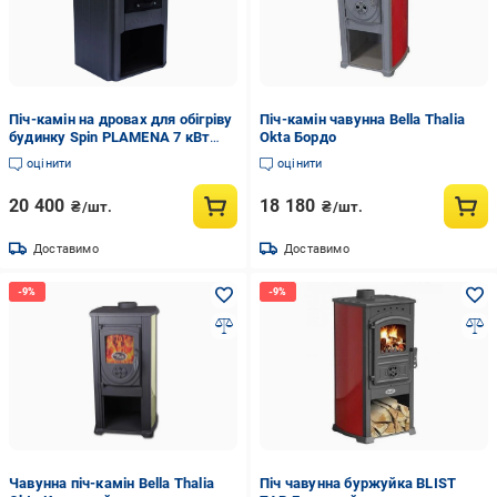
Піч-камін на дровах для обігріву
Піч-камін чавунна Bella Thalia
будинку Spin PLAMENA 7 кВт
Okta Бордо
Сірий (CNT00007707)
оцінити
оцінити
20 400
18 180
₴/шт.
₴/шт.
Доставимо
Доставимо
Чавунна піч-камін Bella Thalia
Піч чавунна буржуйка BLIST