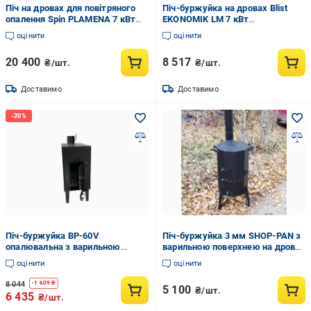
Піч на дровах для повітряного
Піч-буржуйка на дровах Blist
опалення Spin PLAMENA 7 кВт
EKONOMIK LM 7 кВт
Чорний (CNT00007709)
(CNT00007623)
оцінити
оцінити
20 400
8 517
₴/шт.
₴/шт.
Доставимо
Доставимо
Піч-буржуйка BP-60V
Піч-буржуйка 3 мм SHOP-PAN з
опалювальна з варильною
варильною поверхнею на дровах
поверхнею 4 мм Чорний (57-17-
для внутрішнього обігріву
оцінити
оцінити
BP-60V)
приміщень (8582722)
8 044
-
1 609
₴
5 100
₴/шт.
6 435
₴/шт.