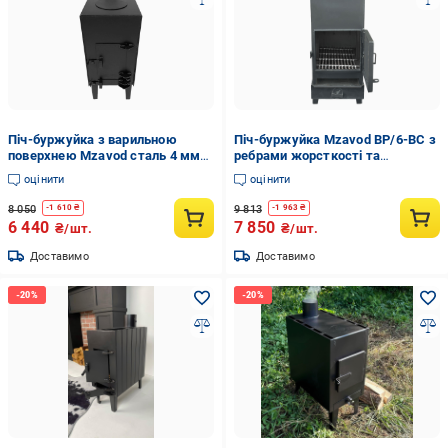
Піч-буржуйка з варильною
Піч-буржуйка Mzavod BP/6-ВС з
поверхнею Mzavod сталь 4 мм
ребрами жорсткості та
опалювально-варильна до 40 м2
відбивачем 6 кВт до 70 м2 сталь
оцінити
оцінити
Чорний (147-17-2010310100008)
4 мм Чорний (147-17-
2010910100002)
8 050
9 813
-
1 610
₴
-
1 963
₴
6 440
7 850
₴/шт.
₴/шт.
Доставимо
Доставимо