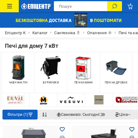
Епіцентр К
Каталог
Сантехніка 🚿
Опалення 🌞
Печі та к
Печі для дому 7 кВт
ЧАВУННА ПІЧ
БУРЖУЙКИ
ПЕЧІ КАМІННІ
ПЕЧІ НА ДРОВАХ
Фільтри (1)
Самовивіз:
Сьогодні
Ціна