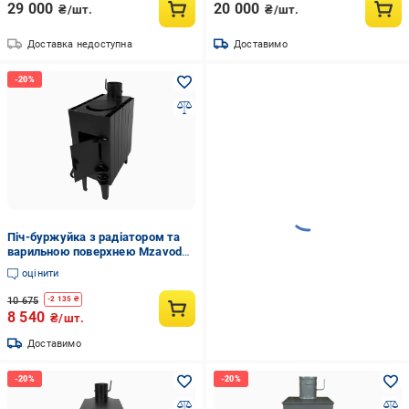
29 000
20 000
₴/шт.
₴/шт.
Доставка недоступна
Доставимо
Піч-буржуйка з радіатором та
варильною поверхнею Mzavod
КИЇВ сталь 4 мм до 50 м2
оцінити
Чорний (147-17-2010410100007)
10 675
-
2 135
₴
8 540
₴/шт.
Доставимо