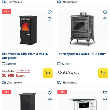
Доставимо
Доставимо
Піч сталева Alfa-Plam AMELIA
Піч чавунна KAWMET P3 7,4 кВт
Антрацит
оцінити
оцінити
41 973.02
-
11 073.02
₴
32 640
₴/шт.
30 900
₴/шт.
Доставимо
Доставимо