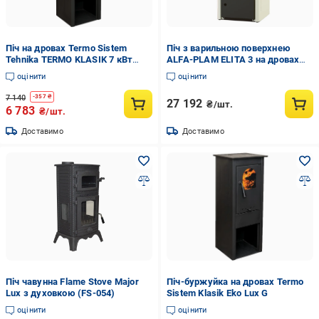
Піч на дровах Termo Sistem
Піч з варильною поверхнею
Tehnika TERMO KLASIK 7 кВт
ALFA-PLAM ELITA 3 на дровах
(CNT00007737)
Бежевий (11439135)
оцінити
оцінити
7 140
-
357
₴
27 192
₴/шт.
6 783
₴/шт.
Доставимо
Доставимо
Піч чавунна Flame Stove Major
Піч-буржуйка на дровах Termo
Lux з духовкою (FS-054)
Sistem Klasik Eko Lux G
оцінити
оцінити