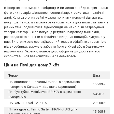
В інтернет-гіпермаркеті
Епіцентр К
Ви легко знайдете оригінальні
фото цих товарів, дізнаєтеся основні характеристики і технічні
дані. Крім цього, на сайті можна почитати корисні відгуки від
покупців. Також тут можна ознайомитися з цікавими статтями з
різних тем і подивитися відеоогляди на найбільш затребувані
товари категорії
. Для покупця регулярно проводяться акції,
розпродажі та знижки з безліччю вигідних позицій. Купуючи у
нас, Ви отримаєте сертифікований товар з офіційною гарантією
від виробника, зможете забрати його в Києві або в будь-якому
іншому місті України, попередньо оформивши доставку або
скориставшися безкоштовним самовивозом.
Ціни на Печі для дому 7 кВт
Товар
Ціна
Піч опалювальна Vesuvi тип 00 з варильною
15 239 ₴
поверхнею Canada + підставка (дровниця)
Піч-буржуйка Metalzavod BP-60V з варильною
6 420 ₴
поверхнею
Піч-камін Duval EM-5115
29 000 ₴
Піч на дровах Termo Sistem FRANKFURT для
15 605 ₴