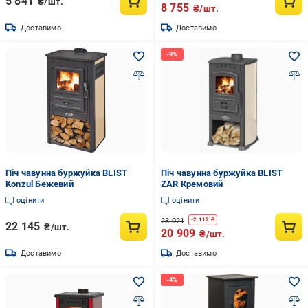
5 841
₴/шт.
8 755
₴/шт.
Доставимо
Доставимо
Піч чавунна буржуйка BLIST
Піч чавунна буржуйка BLIST
Konzul Бежевий
ZAR Кремовий
оцінити
оцінити
23 021
-
2 112
₴
22 145
₴/шт.
20 909
₴/шт.
Доставимо
Доставимо