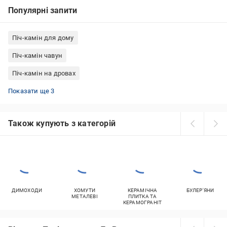
Популярні запити
Піч-камін для дому
Піч-камін чавун
Піч-камін на дровах
Піч-камін Туреччина
Піч-камін 9 кВт
Піч-камін Італія
Показати ще 3
Також купують з категорій
ДИМОХОДИ
ХОМУТИ
КЕРАМІЧНА
БУЛЕР'ЯНИ
МЕТАЛЕВІ
ПЛИТКА ТА
КЕРАМОГРАНІТ