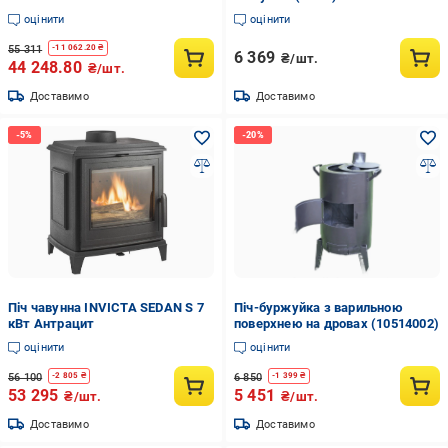
оцінити
оцінити
55 311
-
11 062.20
₴
6 369
₴/шт.
44 248.80
₴/шт.
Доставимо
Доставимо
Піч чавунна INVICTA SEDAN S 7
Піч-буржуйка з варильною
кВт Антрацит
поверхнею на дровах (10514002)
оцінити
оцінити
56 100
6 850
-
2 805
₴
-
1 399
₴
53 295
5 451
₴/шт.
₴/шт.
Доставимо
Доставимо