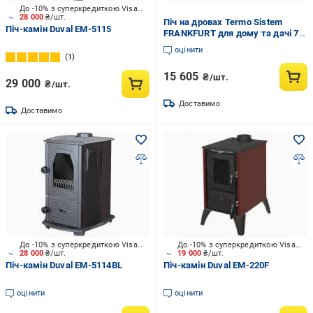
До -10% з суперкредиткою Visa Вигода
28 000
₴/шт.
Піч на дровах Termo Sistem
Піч-камін Duval EM-5115
FRANKFURT для дому та дачі 7.5
кВт
оцінити
1
15 605
₴/шт.
29 000
₴/шт.
Доставимо
Доставимо
До -10% з суперкредиткою Visa Вигода
До -10% з суперкредиткою Visa Вигода
28 000
₴/шт.
19 000
₴/шт.
Піч-камін Duval EM-5114BL
Піч-камін Duval EM-220F
оцінити
оцінити