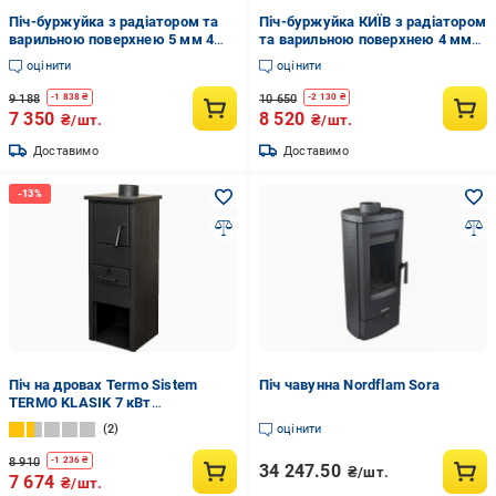
Піч-буржуйка з радіатором та
Піч-буржуйка КИЇВ з радіатором
варильною поверхнею 5 мм 4
та варильною поверхнею 4 мм
мм (BP-100RV)
(BP-KYIV)
оцінити
оцінити
9 188
10 650
-
1 838
₴
-
2 130
₴
7 350
8 520
₴/шт.
₴/шт.
Доставимо
Доставимо
Піч на дровах Termo Sistem
Піч чавунна Nordflam Sora
TERMO KLASIK 7 кВт
опалювальна
2
оцінити
8 910
-
1 236
₴
34 247.50
₴/шт.
7 674
₴/шт.