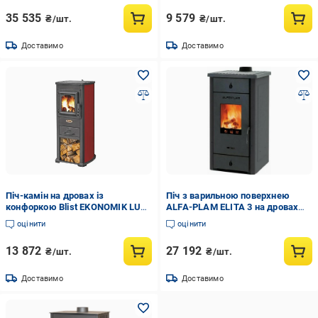
35 535
9 579
₴/шт.
₴/шт.
Доставимо
Доставимо
Піч-камін на дровах із
Піч з варильною поверхнею
конфоркою Blist EKONOMIK LUX
ALFA-PLAM ELITA 3 на дровах
7 кВт Червоний (CNT00007626)
Антрацит (11439317)
оцінити
оцінити
13 872
27 192
₴/шт.
₴/шт.
Доставимо
Доставимо