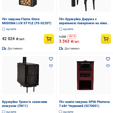
Піч чавунна Flame Stove
Піч-буржуйка Дарума з
MODENA LUX STYLE (FS-022ST)
варильною поверхнею на ніжках
(10820412)
оцінити
оцінити
4 250
-
887
₴
42 024
₴/шт.
3 363
₴/шт.
Доставимо
Доставимо
Буржуйка Троян із захисним
Піч-камін чавунна SPIN Plamena
кожухом (ПК11)
7 кВт Червоний (9270051)
оцінити
оцінити