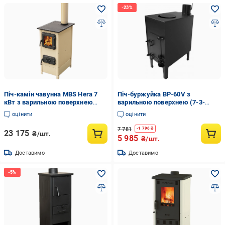
Піч-камін чавунна MBS Hera 7
Піч-буржуйка BP-60V з
кВт з варильною поверхнею
варильною поверхнею (7-3-
Бежевий (8057847)
568748)
оцінити
оцінити
7 781
-
1 796
₴
23 175
₴/шт.
5 985
₴/шт.
Доставимо
Доставимо