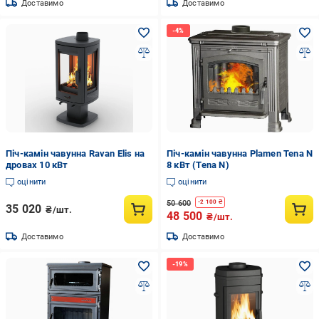
Доставимо
Доставимо
Піч-камін чавунна Ravan Elis на
Піч-камін чавунна Plamen Tena N
дровах 10 кВт
8 кВт (Tena N)
оцінити
оцінити
50 600
-
2 100
₴
35 020
₴/шт.
48 500
₴/шт.
Доставимо
Доставимо