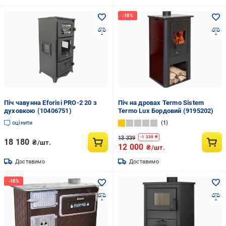
Піч чавунна Eforisi PRO-2 20 з
Піч на дровах Termo Sistem
духовкою (10406751)
Termo Lux Бордовий (9195202)
оцінити
1
13 339
-
1 339
₴
18 180
₴/шт.
12 000
₴/шт.
Доставимо
Доставимо