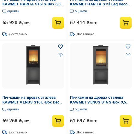
KAWMET HARITA S15i S-Box 6,5
KAWMET HARITA S15i Leg Decor
кВт (WS15i-SBox-Decor)
6,5 кВт (WS15i-Leg-Decor)
оцінити
оцінити
65 920
67 414
₴/шт.
₴/шт.
Доставимо
Доставимо
Піч-камін на дровах сталева
Піч-камін на дровах сталева
KAWMET VENUS S16 L-Box Decor
KAWMET VENUS S16 S-Box 9,5
9,5 кВт (WS16-LBox-Decor)
кВт (WS16-SBox)
оцінити
оцінити
69 268
61 697
₴/шт.
₴/шт.
Доставимо
Доставимо