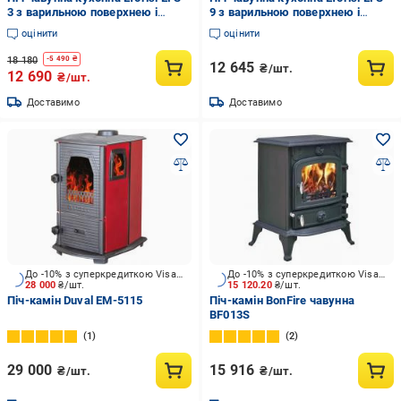
3 з варильною поверхнею і
9 з варильною поверхнею і
духовкою (10409972)
духовкою 8,6 кВт (33087454)
оцінити
оцінити
18 180
-
5 490
₴
12 645
₴/шт.
12 690
₴/шт.
Доставимо
Доставимо
До -10% з суперкредиткою Visa Вигода
До -10% з суперкредиткою Visa Вигода
28 000
₴/шт.
15 120.20
₴/шт.
Піч-камін Duval EM-5115
Піч-камін BonFire чавунна
BF013S
1
2
29 000
15 916
₴/шт.
₴/шт.