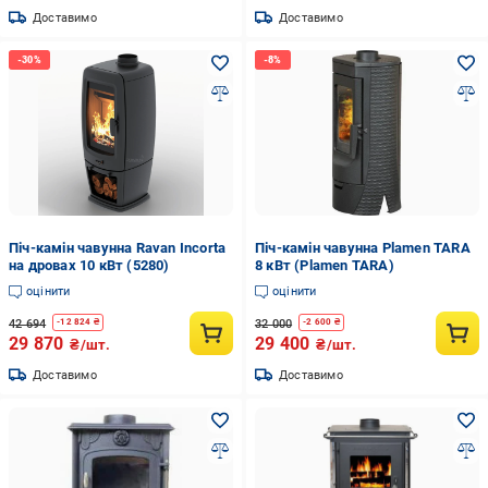
Доставимо
Доставимо
Піч-камін чавунна Ravan Incorta
Піч-камін чавунна Plamen TARA
на дровах 10 кВт (5280)
8 кВт (Plamen TARA)
оцінити
оцінити
42 694
32 000
-
12 824
₴
-
2 600
₴
29 870
29 400
₴/шт.
₴/шт.
Доставимо
Доставимо