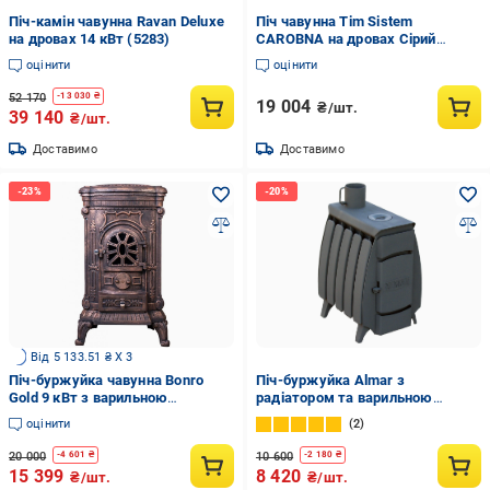
Піч-камін чавунна Ravan Deluxe
Піч чавунна Tim Sistem
на дровах 14 кВт (5283)
CAROBNA на дровах Сірий
(10909593)
оцінити
оцінити
52 170
-
13 030
₴
19 004
₴/шт.
39 140
₴/шт.
Доставимо
Доставимо
Від 5 133.51 ₴ X 3
Піч-буржуйка чавунна Bonro
Піч-буржуйка Almar з
Gold 9 кВт з варильною
радіатором та варильною
поверхнею
поверхнею
оцінити
2
20 000
10 600
-
4 601
₴
-
2 180
₴
15 399
8 420
₴/шт.
₴/шт.