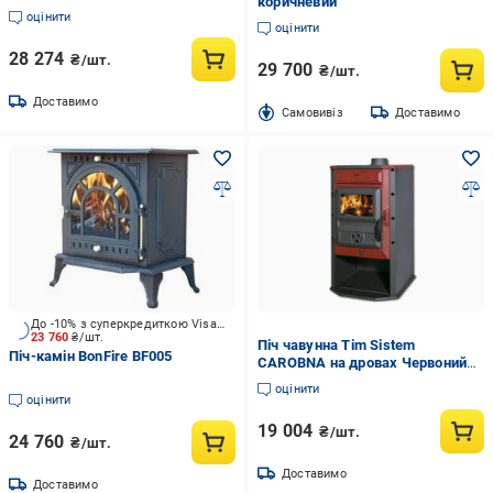
коричневий
чавунними дверками 10 кВт
оцінити
оцінити
28 274
₴/шт.
29 700
₴/шт.
Доставимо
Cамовивіз
Доставимо
До -10% з суперкредиткою Visa Вигода
23 760
₴/шт.
Піч чавунна Tim Sistem
Піч-камін BonFire BF005
CAROBNA на дровах Червоний
(10909574)
оцінити
оцінити
19 004
₴/шт.
24 760
₴/шт.
Доставимо
Доставимо