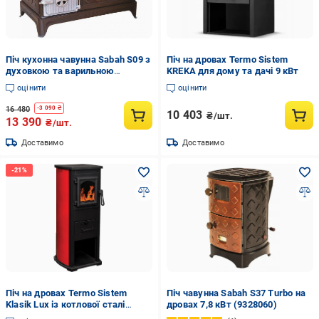
Піч кухонна чавунна Sabah S09 з
Піч на дровах Termo Sistem
духовкою та варильною
KREKA для дому та дачі 9 кВт
поверхнею (10389148)
оцінити
оцінити
16 480
-
3 090
₴
10 403
₴/шт.
13 390
₴/шт.
Доставимо
Доставимо
Піч на дровах Termo Sistem
Піч чавунна Sabah S37 Turbo на
Klasik Lux із котлової сталі
дровах 7,8 кВт (9328060)
опалювально-варильна