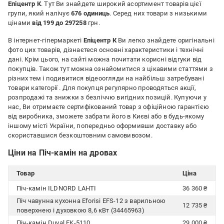
Епіцентр К
. Тут Ви знайдете широкий асортимент товарів цієї
групи, який налічує
676 одиниць
. Серед них товари з низькими
цінами
від 199 до 297258
грн.
В інтернет-гіпермаркеті
Епіцентр К
Ви легко знайдете оригінальні
фото цих товарів, дізнаєтеся основні характеристики і технічні
дані. Крім цього, на сайті можна почитати корисні відгуки від
покупців. Також тут можна ознайомитися з цікавими статтями з
різних тем і подивитися відеоогляди на найбільш затребувані
товари категорії
. Для покупця регулярно проводяться акції,
розпродажі та знижки з безліччю вигідних позицій. Купуючи у
нас, Ви отримаєте сертифікований товар з офіційною гарантією
від виробника, зможете забрати його в Києві або в будь-якому
іншому місті України, попередньо оформивши доставку або
скориставшися безкоштовним самовивозом.
Ціни на Піч-камін на дровах
Товар
Ціна
Піч-камін ILDNORD LAHTI
36 360 ₴
Піч чавунна кухонна Eforisi EFS-12 з варильною
12 735 ₴
поверхнею і духовкою 8,6 кВт (34465963)
Піч-камін Duval EK-5110
29 000 ₴