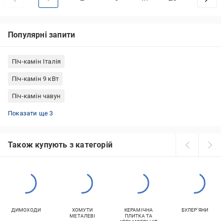
Популярні запити
Піч-камін Італія
Піч-камін 9 кВт
Піч-камін чавун
Піч-камін для дому
Піч-камін Туреччина
Піч-камін на дровах
Показати ще 3
Також купують з категорій
ДИМОХОДИ
ХОМУТИ
КЕРАМІЧНА
БУЛЕР'ЯНИ
МЕТАЛЕВІ
ПЛИТКА ТА