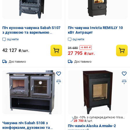
Піч кухонна чавунна Sabah S107
Піч чавунна Invicta REMILLY 10
з духовкою та варильною
кВт Антрацит
поверхнею (10388258)
оцінити
оцінити
34 680
-
6 885
₴
42 127
₴/шт.
27 795
₴/шт.
Доставимо
Доставимо
До -10% з суперкредиткою Visa Вигода
28 700
₴/шт.
Чавунна піч Sabah S108 з
Піч-камін Alaska Алпайн-2
конфорками, духовкою та