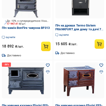
До -10% з суперкредиткою Visa Вигода
17 947.41
₴/шт.
Піч на дровах Termo Sistem
Піч-камін BonFire чавунна BF013
FRANKFURT для дому та дачі 7.5
кВт
оцінити
оцінити
15 605
₴/шт.
18 892
₴/шт.
Доставимо
Доставимо
Піч чавунна кухонна Eforisi EFS-
Піч чавунна кухонна Eforisi EFS-