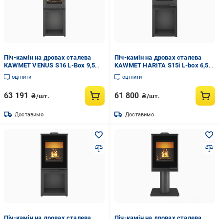
Піч-камін на дровах сталева
Піч-камін на дровах сталева
KAWMET VENUS S16 L-Box 9,5
KAWMET HARITA S15i L-box 6,5
кВт (WS16-LBox)
кВт (WS15i-Lbox)
оцінити
оцінити
63 191
61 800
₴/шт.
₴/шт.
Доставимо
Доставимо
Піч-камін на дровах сталева
Піч-камін на дровах сталева