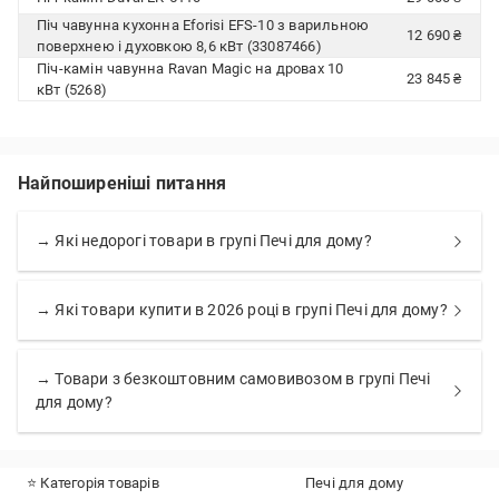
Піч чавунна кухонна Eforisi EFS-10 з варильною
12 690 ₴
поверхнею і духовкою 8,6 кВт (33087466)
Піч-камін чавунна Ravan Magic на дровах 10
23 845 ₴
кВт (5268)
Найпоширеніші питання
→ Які недорогі товари в групі Печі для дому?
→ Які товари купити в 2026 році в групі Печі для дому?
→ Товари з безкоштовним самовивозом в групі Печі
для дому?
⭐ Категорія товарів
Печі для дому