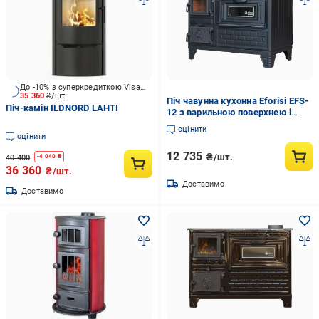
До -10% з суперкредиткою Visa Вигода
35 360
₴/шт.
Піч чавунна кухонна Eforisi EFS-
Піч-камін ILDNORD LAHTI
12 з варильною поверхнею і
духовкою 8,6 кВт (34465963)
оцінити
оцінити
12 735
₴/шт.
40 400
-
4 040
₴
36 360
₴/шт.
Доставимо
Доставимо