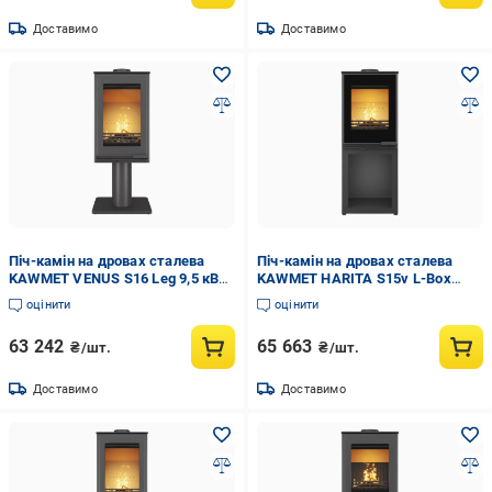
Доставимо
Доставимо
Піч-камін на дровах сталева
Піч-камін на дровах сталева
KAWMET VENUS S16 Leg 9,5 кВт
KAWMET HARITA S15v L-Box
(WS16-Leg)
Decor 5,7 кВт (WS15v-LBox-
оцінити
оцінити
Decor)
63 242
65 663
₴/шт.
₴/шт.
Доставимо
Доставимо