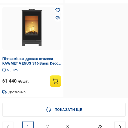
Піч-камін на дровах сталева
KAWMET VENUS S16 Basic Decor
9,5 кВт (WS16-Basic-Decor)
оцінити
61 440
₴/шт.
Доставимо
ПОКАЗАТИ ЩЕ
1
2
3
...
23