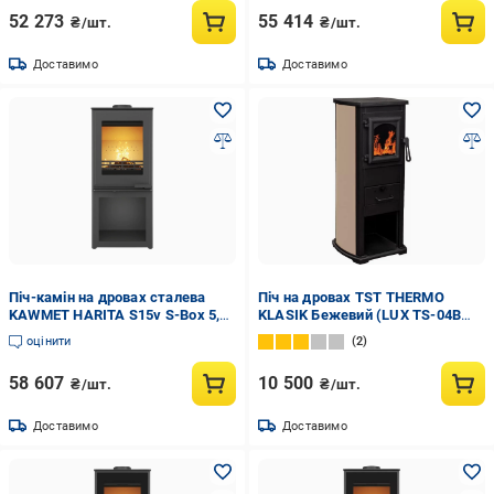
52 273
55 414
₴/шт.
₴/шт.
Доставимо
Доставимо
Піч-камін на дровах сталева
Піч на дровах TST THERMO
KAWMET HARITA S15v S-Box 5,7
KLASIK Бежевий (LUX TS-04B
кВт (WS15v-SBox)
BEIGE)
оцінити
2
58 607
10 500
₴/шт.
₴/шт.
Доставимо
Доставимо