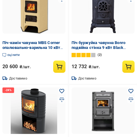
Піч-камін чавунна MBS Corner
Піч буржуйка чавунна Bonro
опалювально-варильна 10 кВт
подвійна стінка 9 кВт Black
Бежевий (8056826)
(30000001)
оцінити
2
20 600
12 732
₴/шт.
₴/шт.
Доставимо
Доставимо