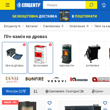
Епіцентр К
Каталог
Сантехніка 🚿
Опалення 🌞
Печі та к
Піч-камін на дровах
ПЕЧІ НА ДРОВАХ
ПЕЧІ КАМІННІ
ЧАВУННА ПІЧ
БУРЖУЙКИ
Фільтри (2)
Самовивіз:
Сьогодні
Ціна