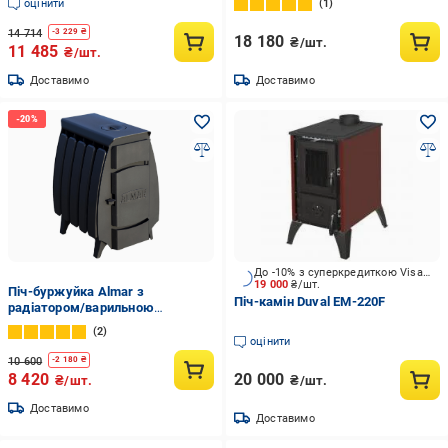
оцінити
1
Бордовий (9018255)
14 714
-
3 229
₴
18 180
₴/шт.
11 485
₴/шт.
Доставимо
Доставимо
До -10% з суперкредиткою Visa Вигода
19 000
₴/шт.
Піч-буржуйка Almar з
Піч-камін Duval EM-220F
радіатором/варильною
поверхнею задній димар
2
оцінити
10 600
-
2 180
₴
8 420
20 000
₴/шт.
₴/шт.
Доставимо
Доставимо