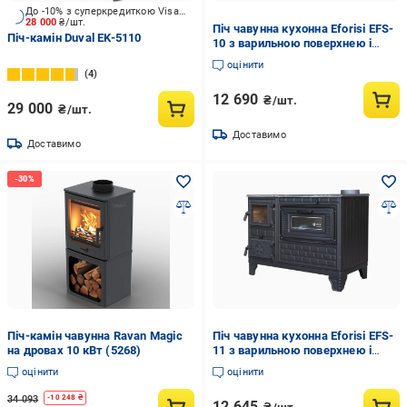
До -10% з суперкредиткою Visa Вигода
28 000
₴/шт.
Піч чавунна кухонна Eforisi EFS-
Піч-камін Duval EK-5110
10 з варильною поверхнею і
духовкою 8,6 кВт (33087466)
оцінити
4
12 690
₴/шт.
29 000
₴/шт.
Доставимо
Доставимо
Піч-камін чавунна Ravan Magic
Піч чавунна кухонна Eforisi EFS-
на дровах 10 кВт (5268)
11 з варильною поверхнею і
духовкою 8,6 кВт (33087496)
оцінити
оцінити
34 093
-
10 248
₴
12 645