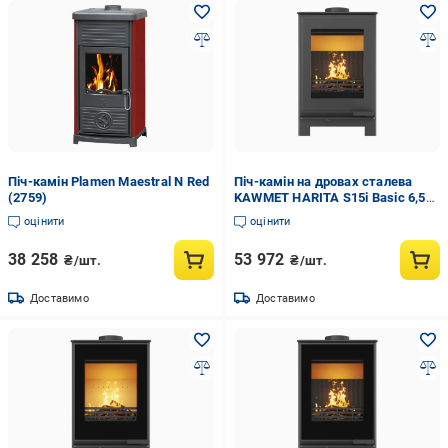
Піч-камін Plamen Maestral N Red
Піч-камін на дровах сталева
(2759)
KAWMET HARITA S15i Basic 6,5
кВт (WS15i-Basic)
оцінити
оцінити
38 258
53 972
₴/шт.
₴/шт.
Доставимо
Доставимо