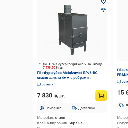
До -10% з суперкредиткою Visa Вигода
7 438.50
₴/шт.
Піч н
Піч-буржуйка Metalzavod BP/6-ВС
FRANK
опалювальна 4мм з ребрами
оці
жорсткості
оцінити
15 
7 830
₴/шт.
Д
Cамовивіз
Доставимо
Матеріал
сталь
Матер
Країна-виробник
Україна
Потуж