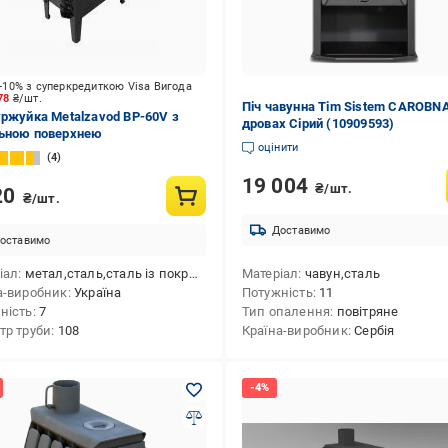
-10% з суперкредиткою Visa Вигода
778
₴/шт.
Піч чавунна Tim Sistem CAROBNA
уржуйка Metalzavod BP-60V з
дровах Сірий (10909593)
ьною поверхнею
оцінити
4
19 004
₴/шт.
20
₴/шт.
Доставимо
оставимо
іал
метал,сталь,сталь із покриттям
Матеріал
чавун,сталь
а-виробник
Україна
Потужність
11
ність
7
Тип опалення
повітряне
тр труби
108
Країна-виробник
Сербія