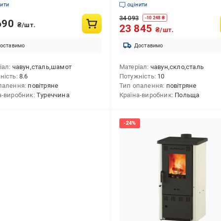
33087466)
нити
оцінити
34 093
-
10 248
₴
690
₴/шт.
23 845
₴/шт.
оставимо
Доставимо
іал
чавун,сталь,шамот
Матеріал
чавун,скло,сталь
ність
8.6
Потужність
10
палення
повітряне
Тип опалення
повітряне
а-виробник
Туреччина
Країна-виробник
Польща