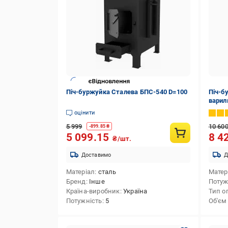
Піч-буржуйка Сталева БПС-540 D=100
Піч-б
варил
оцінити
5 999
10 60
-
899.85
₴
5 099.15
8 4
₴/шт.
Доставимо
Д
Матеріал
сталь
Матер
Бренд
Інше
Потуж
Країна-виробник
Україна
Тип о
Потужність
5
Об'єм