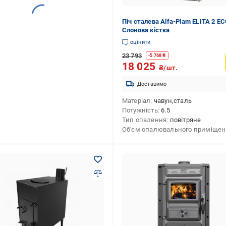
Піч сталева Alfa-Plam ELITA 2 E
Слонова кістка
оцінити
23 793
-
5 768
₴
18 025
₴/шт.
Доставимо
Матеріал
чавун,сталь
Потужність
6.5
Тип опалення
повітряне
Об'єм опалювального приміще