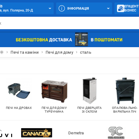
ЇВ
ЕПІЦЕНТ
ІНФОРМАЦІЯ
в, вул. Полярна, 20-Д
БІЗНЕС
🌞
Печі та каміни
Печі для дому
сталь
ПЕЧІ НА ДРОВАХ
ПЕЧІ ДЛЯ ДОМУ
ПЕЧІ ДВЕРЦЯТА
ОПАЛЮВАЛЬНО-
ТУРЕЧЧИНА
ЗІ СКЛОМ
ВАРИЛЬНА ПІЧ
Demetra