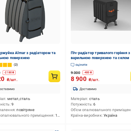
уржуйка Almar з радіатором та
Піч-радіатор тривалого горіння з
ьною поверхнею
варильною поверхнею та склом
2
оцінити
0
9 300
-
2 180
₴
-
400
₴
20
8 900
₴/шт.
₴/шт.
оставимо
Доставимо
іал
метал,сталь
Матеріал
сталь
ність
9
Потужність
6
палення
повітряне
Об'єм опалювального приміще
 опалювального приміщення
125
Країна-виробник
Україна