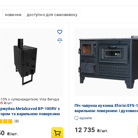
новинки
доступно для самовивозу
-10% з суперкредиткою Visa Вигода
615
₴/шт.
Піч чавунна кухонна Eforisi EFS-1
уржуйка Metalzavod BP-100RV з
варильною поверхнею і духовко
тором та варильною поверхнею
кВт (34465963)
оцінити
2
12 735
₴/шт.
50
₴/шт.