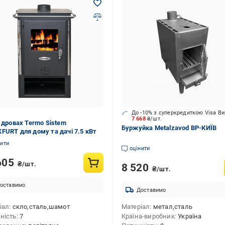
До -10% з суперкредиткою Visa В
7 668
₴/шт.
а дровах Termo Sistem
Буржуйка Metalzavod BP-КИЇВ
FURT для дому та дачі 7.5 кВт
нити
оцінити
605
₴/шт.
8 520
₴/шт.
оставимо
Доставимо
іал
скло,сталь,шамот
Матеріал
метал,сталь
ність
7
Країна-виробник
Україна