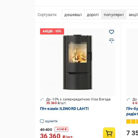
Сортувати
дешевші
дорогі
популярні
акції
До -10% з суперкредиткою Visa Вигода
До 
35 360
₴/шт.
6 
Піч-камін ILDNORD LAHTI
Піч-б
радіа
оцінити
40 400
-
4 040
₴
7 3
36 360
₴/шт.