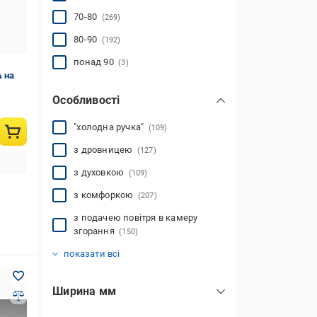
деревина
(328)
70-80
(269)
дрова
(570)
80-90
(192)
пелети
євробрикети
(63)
(45)
показати всі
понад 90
(3)
 на
Особливості
"холодна ручка"
(109)
з дровницею
(127)
з духовкою
(109)
з комфоркою
(207)
з подачею повітря в камеру
згорання
(150)
зольник
(358)
показати всі
Ширина мм