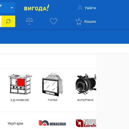
Р
Увійти
Кошик
З ДУХОВКОЮ
ТОПКИ
БУЛЕР’ЯНИ
КАМІННІ НАБОР
Укрітарм