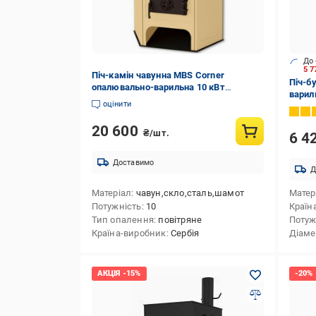
До 
5 
Піч-камін чавунна MBS Corner
Піч-б
опалювально-варильна 10 кВт
варил
Бежевий (8056826)
оцінити
20 600
₴/шт.
6 4
Доставимо
Д
Матеріал
чавун,скло,сталь,шамот
Матер
Потужність
10
Країн
Тип опалення
повітряне
Потуж
Країна-виробник
Сербія
Діаме