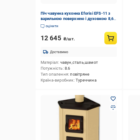
Піч чавунна кухонна Eforisi EFS-11 з
варильною поверхнею і духовкою 8,6
кВт (33087496)
оцінити
12 645
₴/шт.
Доставимо
Матеріал
чавун,сталь,шамот
Потужність
8.6
Тип опалення
повітряне
Країна-виробник
Туреччина