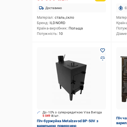
Доставимо
C
Матеріал
сталь,скло
Матер
Бренд
ILDNORD
Країн
Країна-виробник
Польща
Потуж
Потужність
10
Діаме
До -10% з суперкредиткою Visa Вигода
5 049
₴/шт.
Піч ча
Піч-буржуйка Metalzavod BP-50V з
варил
варильною поверхнею