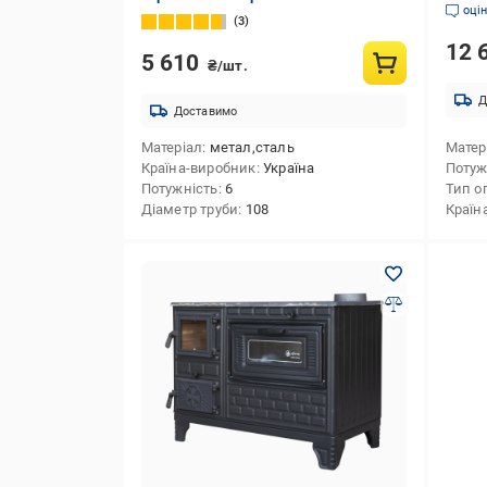
кВт (
оці
3
12 
5 610
₴/шт.
Д
Доставимо
Матеріал
метал,сталь
Матер
Країна-виробник
Україна
Потуж
Потужність
6
Тип о
Діаметр труби
108
Країн