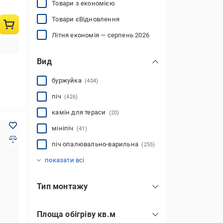
Товари з економією
Товари єВідновлення
Літня економія — серпень 2026
Вид
буржуйка
(404)
піч
(426)
камін для тераси
(20)
мініпіч
(41)
піч опалювально-варильна
(255)
піч ракетна
піч-камін
(266)
(35)
показати всі
Тип монтажу
кутовий
(17)
Площа обігріву кв.м
окремостоячий
(620)