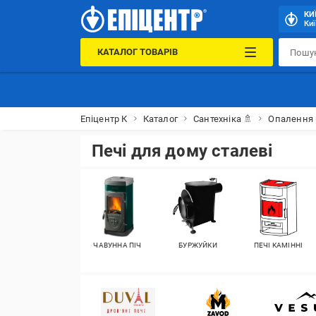
КИ
Киї
КАТАЛОГ ТОВАРІВ
Епіцентр К
Каталог
Сантехніка 🚿
Опалення 
Печі для дому сталеві
ЧАВУННА ПІЧ
БУРЖУЙКИ
ПЕЧІ КАМІННІ