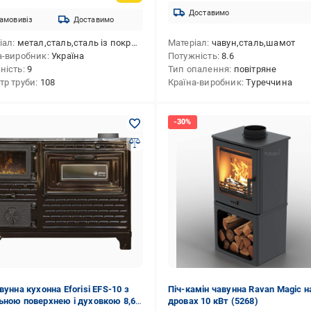
Доставимо
амовивіз
Доставимо
іал
метал,сталь,сталь із покриттям
Матеріал
чавун,сталь,шамот
а-виробник
Україна
Потужність
8.6
ність
9
Тип опалення
повітряне
тр труби
108
Країна-виробник
Туреччина
вунна кухонна Eforisi EFS-10 з
Піч-камін чавунна Ravan Magic н
ьною поверхнею і духовкою 8,6
дровах 10 кВт (5268)