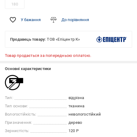
180
У бажання
До порівняння
Продавець товару:
ТОВ «Епіцентр К»
Товар продається за попередньою оплатою.
Основні характеристики
Тип:
відрізна
Тип основи:
тканина
Вологостійкість:
невологостійкий
Призначення:
дерево
Зернистість:
120 Р