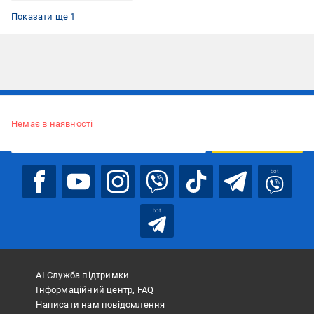
Папір наждачний на тканинній основі
Показати ще 1
Підписуйтесь, щоб дізнаватись першим про акції та пропозиції
Немає в наявності
ПІДПИСАТИСЯ
bot
bot
АІ Служба підтримки
Інформаційний центр, FAQ
Написати нам повідомлення