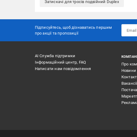
Затискачі для тросів подвійний Duplex
Підписуйтесь, щоб дізнаватись першим
про акції та пропозиції
АІ Служба підтримки
КОМПАН
Інформаційний центр, FAQ
Про ко
Написати нам повідомлення
Новини
Контак
Вакансі
Постач
Маркет
Реклам