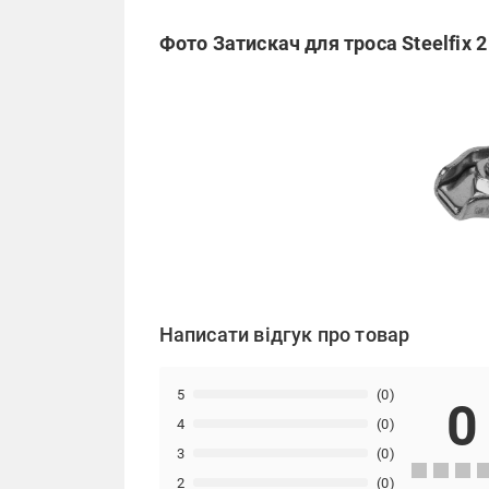
Фото Затискач для троса Steelfix 
Написати відгук про товар
5
(0)
0
4
(0)
3
(0)
2
(0)