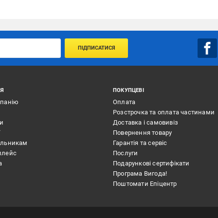
ПІДПИСАТИСЯ
ІЯ
ПОКУПЦЕВІ
мпанію
Оплата
Розстрочка та оплата частинами
ти
Доставка і самовивіз
ї
Повернення товару
альникам
Гарантія та сервіс
плейс
Послуги
а
Подарункові сертифікати
Програма Вигода!
Поштомати Епіцентр