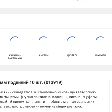
КАРАБІНИ
АНКЕРИ
ДЮБЕЛІ
ШУРУПИ
ТАКЕЛАЖНІ
2 мм подвйний 10 шт. (013919)
ріб який складається зі штампованої основи що являє собою
а гвинтами, фігурної притискної пластини, виконаної у формі
одвійній системі кріплення він набагато міцніше одинарних
левих тросів, створення петель на кінцях розчалок.