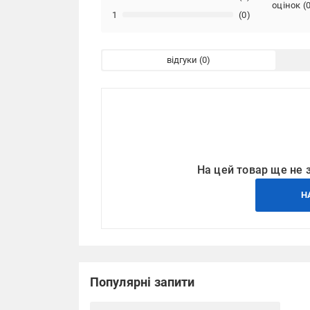
оцінок
(
1
(0)
відгуки
На цей товар ще не 
Н
Популярні запити