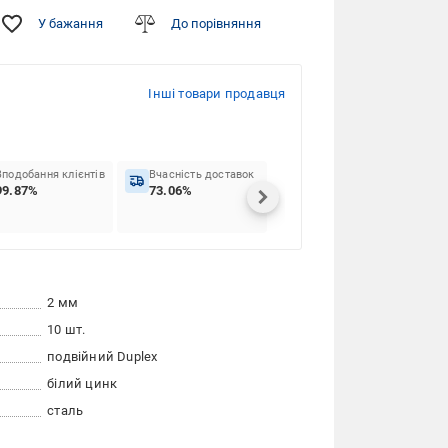
У бажання
До порівняння
Інші товари продавця
Вподобання клієнтів
Вчасність доставок
99.87%
73.06%
2 мм
10 шт.
подвійний Duplex
білий цинк
сталь