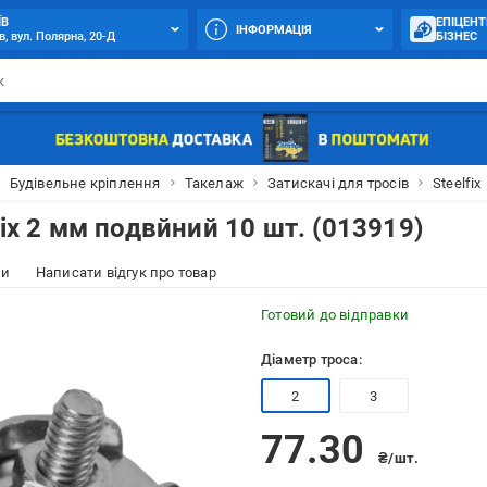
ЇВ
ЕПІЦЕНТ
ІНФОРМАЦІЯ
в, вул. Полярна, 20-Д
БІЗНЕС
Будівельне кріплення
Такелаж
Затискачі для тросів
Steelfix
fix 2 мм подвйний 10 шт. (013919)
ки
Написати відгук про товар
Готовий до відправки
Діаметр троса:
2
3
77.30
₴/шт.