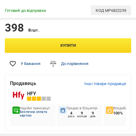
Готовий до відправки
КОД
MP6822259
398
₴/шт.
КУПИТИ
У бажання
До порівняння
Продавець
Інші товари продавця
HFY
Надійні транзакції
Продає в Епіцентрі
Вподобання к
Безпечна оплата
4
9
9
100%
картою
роки
місяців
днів