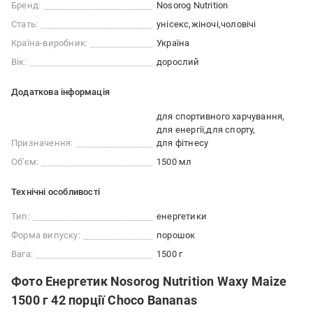
Бренд:
Nosorog Nutrition
Стать:
унісекс
жіночі
чоловічі
Країна-виробник:
Україна
Вік:
дорослий
Додаткова інформація
для спортивного харчування
для енергії
для спорту
Призначення:
для фітнесу
Об'єм:
1500 мл
Технічні особливості
Тип:
енергетики
Форма випуску:
порошок
Вага:
1500 г
Фото Енергетик Nosorog Nutrition Waxy Maize
1500 г 42 порції Choco Bananas