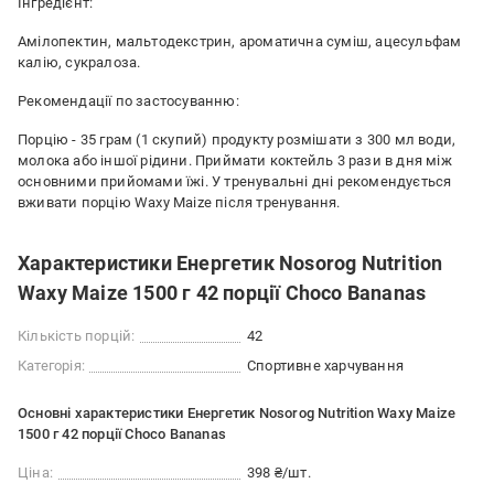
Інгредієнт:
Амілопектин, мальтодекстрин, ароматична суміш, ацесульфам
калію, сукралоза.
Рекомендації по застосуванню:
Порцію - 35 грам (1 скупий) продукту розмішати з 300 мл води,
молока або іншої рідини. Приймати коктейль 3 рази в дня між
основними прийомами їжі. У тренувальні дні рекомендується
вживати порцію Waxy Maize після тренування.
Характеристики Енергетик Nosorog Nutrition
Waxy Maize 1500 г 42 порції Choco Bananas
Кількість порцій:
42
Категорія:
Спортивне харчування
Основні характеристики Енергетик Nosorog Nutrition Waxy Maize
1500 г 42 порції Choco Bananas
Ціна:
398 ₴/шт.