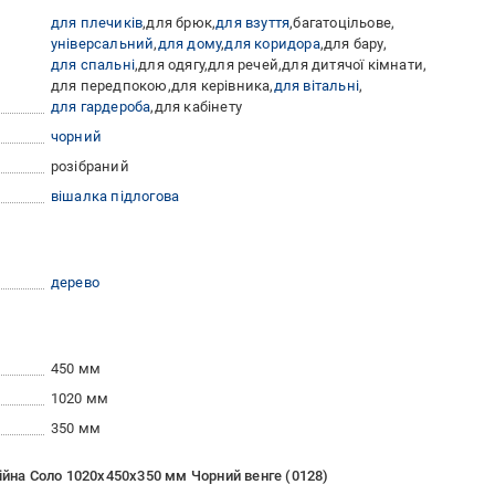
для плечиків
для брюк
для взуття
багатоцільове
універсальний
для дому
для коридора
для бару
для спальні
для одягу
для речей
для дитячої кімнати
для передпокою
для керівника
для вітальні
для гардероба
для кабінету
чорний
розібраний
вішалка підлогова
дерево
450 мм
1020 мм
350 мм
ійна Соло 1020х450х350 мм Чорний венге (0128)