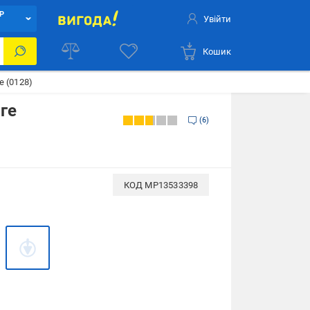
Р
Увійти
Кошик
 (0128)
ге
6
КОД
MP13533398