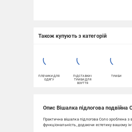
Також купують з категорій
ПЛЕЧИКИ ДЛЯ
ПІДСТАВКИ І
ТУМБИ
ОДЯГУ
ТУМБИ ДЛЯ
ВЗУТТЯ
Опис Вішалка підлогова подвійна 
Практична вішалка підлогова Соло зроблена з в
функціональність, додаючи естетику вашому інт