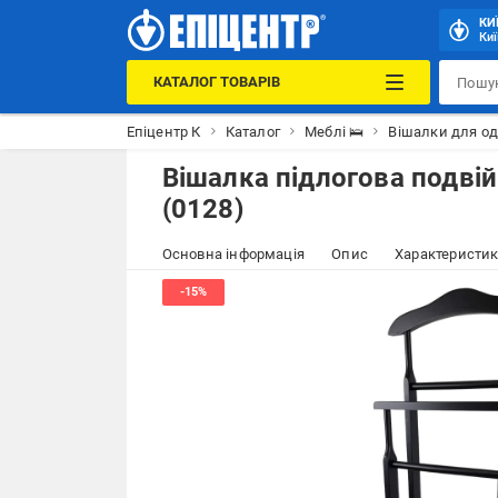
КИ
Киї
КАТАЛОГ ТОВАРІВ
Епіцентр К
Каталог
Меблі 🛌
Вішалки для од
Вішалка підлогова подві
(0128)
Основна інформація
Опис
Характеристи