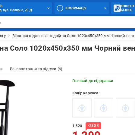
ЇВ
ЕПІЦЕНТ
ІНФОРМАЦІЯ
в, вул. Полярна, 20-Д
БІЗНЕС
ягу
Вішалка підлогова подвійна Соло 1020х450х350 мм Чорний венге
йна Соло 1020х450х350 мм Чорний вен
ки
Всі запитання та відгуки (6)
Готовий до відправки
Колір каркаса:
-
230
₴
1 520