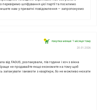
о перевіримо шліфування цієї партії та посилимо
апишете нам у приватні повідомлення — запропонуємо
покупка менше 1 місяця томy
20.01.2026
ла від FAGUS, розпакували, пів години і хоч з вікна
и? Краще не продавайте якщо економите на тому щоб
 запакувати і вивезти з квартири, бо не можливо нюхати