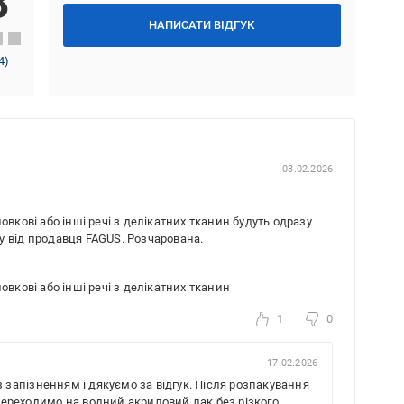
8
НАПИСАТИ ВІДГУК
4
)
03.02.2026
овкові або інші речі з делікатних тканин будуть одразу
у від продавця FAGUS. Розчарована.
овкові або інші речі з делікатних тканин
1
0
17.02.2026
 запізненням і дякуємо за відгук. Після розпакування
реходимо на водний акриловий лак без різкого