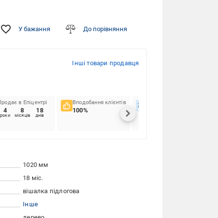
У бажання
До порівняння
Інші товари продавця
Продає в Епіцентрі
Вподобання клієнтів
Вчасність доставок
4
8
18
100%
43.38%
роки
місяців
днів
1020 мм
18 міс.
вішалка підлогова
Інше
дерево