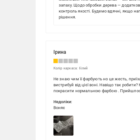
запаху. Щодо обробки дерева — додатков
контроль якості. Будемо вдячні, якщо н
рішення.
Ірина
Колір каркаса: білий
Не знаю чим її фарбують но це жесть, приїха
вистрибуй від цієї воні. Навіщо так робит
покрасити нормальною фарбою . Прийшлось
Недоліки:
Воняє