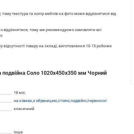
, тому текстура та колір меблів на фото може відрізнятися від
но відрізнятися, тому ми рекомендуємо замовляти всі
го
ку відсутності товару на складі, виготовлення 10-15 робочих
а подвійна Соло 1020х450х350 мм Чорний
18 міс.
на ніжках
з обувницею
стоячі
подвійні
переносні
класичний
Інше