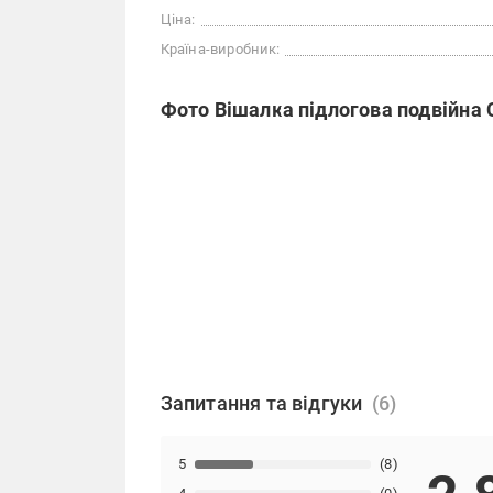
Ціна:
Країна-виробник:
Фото Вішалка підлогова подвійна 
Запитання та відгуки
5
(8)