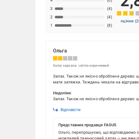
2,
4
(0)
3
(4)
2
(4)
оцінки
(
2
1
(8)
Ольга
Колір каркаса: світло-коричневий
Запах. Також не якісно оброблене дерево: ш
мати затяжки. Тиждень чекали на відправк
Недоліки:
Запах. Також не якісно оброблене дерево: ш
Відповісти
Представник продавця FAGUS
Ольго, перепрошуємо, що відповідаємо із
можливий тимчасовий запах — ми вже пе