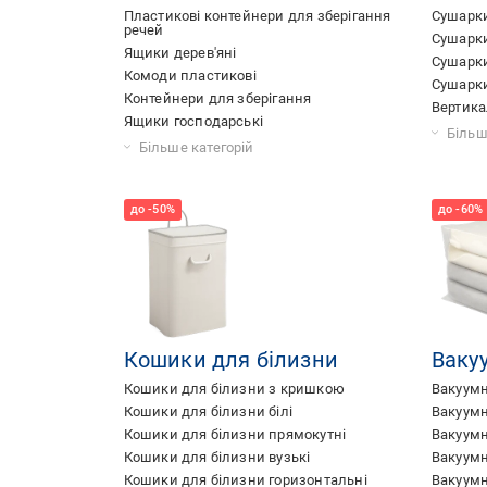
Пластикові контейнери для зберігання
Сушарки
речей
Сушарки
Ящики дерев'яні
Сушарки
Комоди пластикові
Сушарки
Контейнери для зберігання
Вертика
Ящики господарські
Електро
Сушарки
Розклад
Сушарки
Сушарки
Сушарка
Вуличні
Сушарки
Розсувн
Сушарки
Сушарки
Сушарки
Сушарки
Сушарки
Сушарки
Сушарки
Сушарки
Сушарки
Сушарки
Компакт
Сушарки
Сушарки
Більш
Ящики для зберігання поліпропілен
Кошики для зберігання
Короби для зберігання
Органайзери для речей
Ящики для зберігання речей
Аптечка органайзер
Ящики для зберігання в шафу
Ящики для зберігання взуття
Ящики для зберігання великий об'єм
Ящики для зберігання одягу
Ящики для зберігання білизни
Ящик для зберігання
Ящики для зберігання текстиль
Ящики для зберігання харчових продуктів
Ящики для зберігання дрібничок
Ящики для зберігання заморозки
Колекція Style
Більше категорій
Кошики для білизни
Ваку
Кошики для білизни з кришкою
Вакуумн
Кошики для білизни білі
Вакуумн
Кошики для білизни прямокутні
Вакуумн
Кошики для білизни вузькі
Вакуумн
Кошики для білизни горизонтальні
Вакуумн