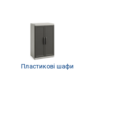
Пластикові шафи
гу
еріал