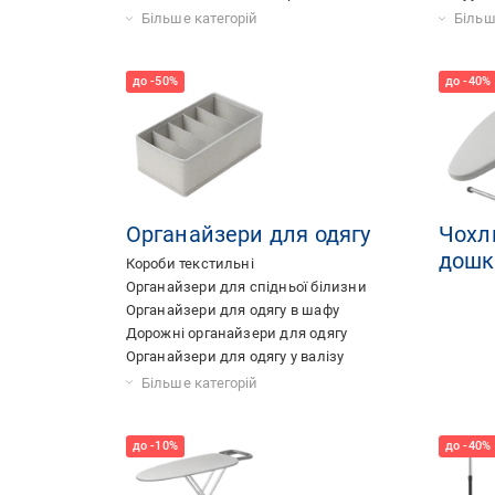
Кошики для білизни круглі
Кондиціонери для білизни
Пральні порошки
Кошики для білизни складані
Кошики для білизни кутові
Кошики для білизни коричневі
Кошики для білизни сірі
Кошики для білизни зелений
Кошики для білизни рожеві
Вакуумн
Вакуумн
Більше категорій
Більш
Органайзери для одягу
Чохл
дошк
Короби текстильні
Органайзери для спідньої білизни
Органайзери для одягу в шафу
Дорожні органайзери для одягу
Органайзери для одягу у валізу
Органайзери для постільної білизни
Органайзери текстильні вертикальні
Підвісні органайзери для одягу
Органайзери текстильні для дрібничок
Органайзери для шкарпеток
Більше категорій