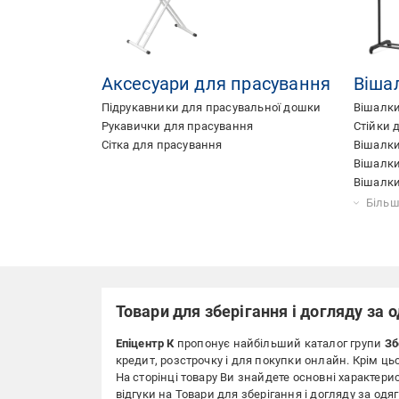
Аксесуари для прасування
Віша
Підрукавники для прасувальної дошки
Вішалки
Рукавички для прасування
Стійки 
Сітка для прасування
Вішалки
Вішалки
Вішалки
Вішалки
Вішалки
Вішалки
Вішалки
Вішалки
Вішалки
Вішалки
Вішалки
Вішалки
Вішалки
Вішалки
Вішалки
Вішалки
Вішалки
Вішалки
Вішалки
Більш
систем
Товари для зберігання і догляду за 
Епіцентр К
пропонує найбільший каталог групи
Зб
кредит, розстрочку і для покупки онлайн. Крім ць
На сторінці товару Ви знайдете основні характерист
відгуки на Товари для зберігання і догляду за одя