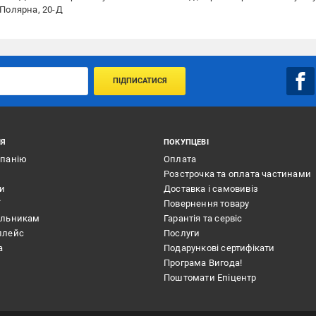
 Полярна, 20-Д
ПІДПИСАТИСЯ
ІЯ
ПОКУПЦЕВІ
мпанію
Оплата
Розстрочка та оплата частинами
ти
Доставка і самовивіз
ї
Повернення товару
альникам
Гарантія та сервіс
плейс
Послуги
а
Подарункові сертифікати
Програма Вигода!
Поштомати Епіцентр