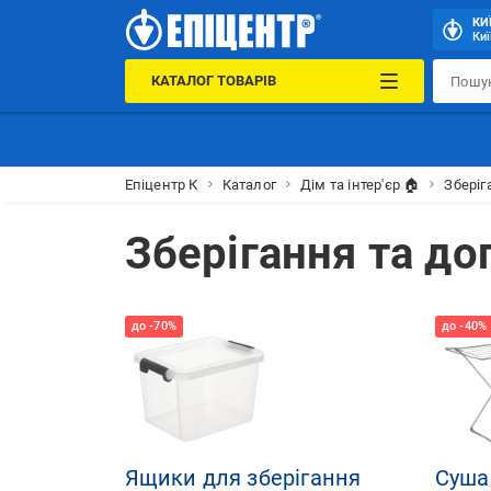
КИ
Киї
КАТАЛОГ ТОВАРІВ
Епіцентр К
Каталог
Дім та інтер'єр 🏠
Зберіг
Зберігання та до
Ящики для зберігання
Суша