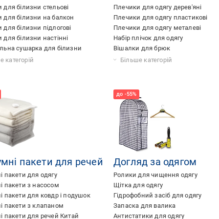
 для білизни стельові
Плечики для одягу дерев'яні
 для білизни на балкон
Плечики для одягу пластикові
 для білизни підлогові
Плечики для одягу металеві
 для білизни настінні
Набір плічок для одягу
льна сушарка для білизни
Вішалки для брюк
сушка для одягу
 для білизни навісна
ні сушарки для білизни
 для білизни Німеччина
 для білизни на ванну
 для білизни трирівнева
 сушарки для білизни
 для білизни гармошка
а сушарка для білизни
 для білизни на батарею
 для білизни ліана
 для білизни нержавіюча сталь
 для білизни алюміній
 для білизни інерційна
 для білизни метал
 для білизни пластик
 для білизни на роликах
 для білизни білий
 для білизни більш ніж 20
ні сушарки для білизни
 для білизни на двері
 для білизни Італія
Плечики для одягу білі
Плечики для дитячого одягу
Плечики для одягу з кліпсами
Плечики для верхнього одягу
Плечики для одягу вельветові
Плечики для одягу чорні
Плечики для одягу рожеві
Плечики для костюмів
Плечики для одягу сатинові
Плечики для одягу бузкові
Плечики для одягу дерево світле
е категорій
Більше категорій
умні пакети для речей
Догляд за одягом
і пакети для одягу
Ролики для чищення одягу
і пакети з насосом
Щітка для одягу
і пакети для ковдр і подушок
Гідрофобний засіб для одягу
і пакети з клапаном
Запаска для валика
і пакети для речей Китай
Антистатики для одягу