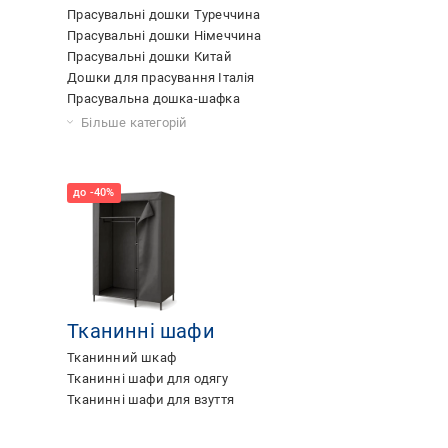
Прасувальні дошки Туреччина
Прасувальні дошки Німеччина
Прасувальні дошки Китай
Дошки для прасування Італія
Прасувальна дошка-шафка
Дошки для прасування вбудована
Прасувальні дошки суцільнометалеві
Прасувальні дошки з підставка для
Прасувальна дошка з металевою сіткою
Прасувальні дошки з розеткою
Прасувальні дошки з рукавом
Підрукавники для прасування
Прасувальна дошка-драбина
Прасувальні дошки з регулюванням
Прасувальні дошки ДСП
Прасувальні дошки термопластик
Більше категорій
праски
висоти
Тканинні шафи
Тканинний шкаф
Тканинні шафи для одягу
Тканинні шафи для взуття