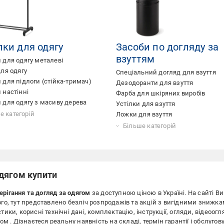
лки для одягу
Засоби по догляду за
взуттям
 для одягу металеві
для одягу
Спеціальний догляд для взуття
 для підлоги (стійка-тримач)
Дезодоранти для взуття
 настінні
Фарба для шкіряних виробів
 для одягу з масиву дерева
Устілки для взуття
 для коридора
 для ванної
 для одягу з телескопічною
 для одягу дерев'яні
 для одягу переносні
 для одягу подвійні
 для одягу на коліщатках
 для одягу білі
 для рушників
 для одягу стоячі
 для спальні
 для плечиків
 для гардероба
 пристінні
 для одягу з гачками
 для одягу чорні
е категорій
Ложки для взуття
ою
Колодки для взуття
Шнурки для взуття
Щітки для взуття
Крем для взуття
Губки для взуття
Більше категорій
одягом купити
ерігання та догляд за одягом
за доступною ціною
в Україні. На сайті 
ого, тут представлено безліч розпродажів та акцій з вигідними знижка
ики, корисні технічні дані, комплектацію, інструкції, огляди, відеоогля
гом . Дізнаєтеся реальну наявність на складі, термін гарантії і обслуг