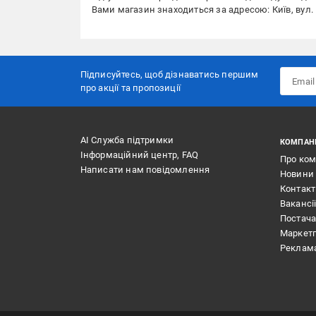
Вами магазин знаходиться за адресою: Київ, вул.
Підписуйтесь, щоб дізнаватись першим
про акції та пропозиції
АІ Служба підтримки
КОМПАН
Інформаційний центр, FAQ
Про ко
Написати нам повідомлення
Новини
Контак
Вакансі
Постач
Маркет
Реклам