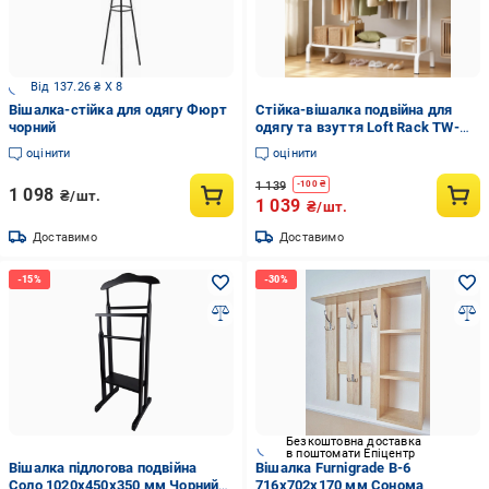
Від 137.26 ₴ X 8
Вішалка-стійка для одягу Фюрт
Стійка-вішалка подвійна для
чорний
одягу та взуття Loft Rack TW-
606 сталева підлогова з
оцінити
оцінити
полицею/гачками White (376357)
1 139
-
100
₴
1 098
₴/шт.
1 039
₴/шт.
Доставимо
Доставимо
Безкоштовна доставка
в поштомати Епіцентр
Вішалка підлогова подвійна
Вішалка Furnigrade В-6
Соло 1020х450х350 мм Чорний
716х702х170 мм Сонома