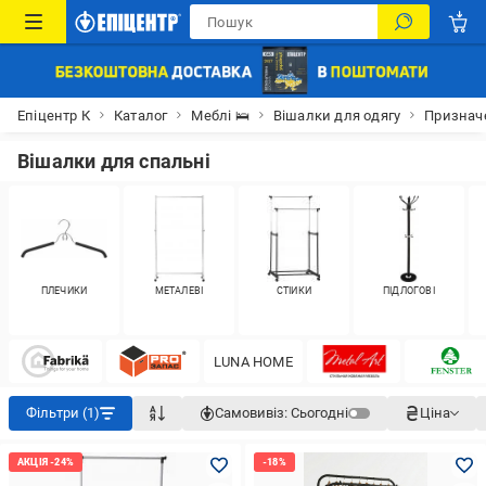
Епіцентр К
Каталог
Меблі 🛌
Вішалки для одягу
Признач
Вішалки для спальні
ПЛЕЧИКИ
МЕТАЛЕВІ
СТІЙКИ
ПІДЛОГОВІ
LUNA HOME
Фільтри (1)
Самовивіз:
Сьогодні
Ціна