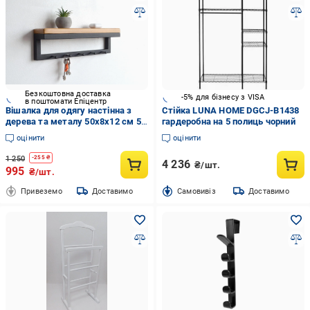
Безкоштовна доставка
-5% для бізнесу з VISA
в поштомати Епіцентр
Вішалка для одягу настінна з
Стійка LUNA HOME DGCJ-B1438
дерева та металу 50x8x12 см 5
гардеробна на 5 полиць чорний
гачків Чорний/Дуб (CR.MW-2.2)
оцінити
оцінити
1 250
-
255
₴
4 236
₴/шт.
995
₴/шт.
Привеземо
Доставимо
Cамовивіз
Доставимо