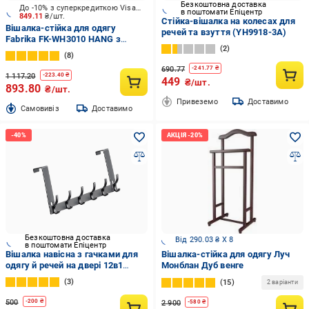
Безкоштовна доставка
До -10% з суперкредиткою Visa Вигода
в поштомати Епіцентр
849.11
₴/шт.
Стійка-вішалка на колесах для
Вішалка-стійка для одягу
речей та взуття (YH9918-3A)
Fabrika FK-WH3010 HANG з
2
полицями 108x36x170 см чорний
8
690.77
-
241.77
₴
1 117.20
-
223.40
₴
449
₴/шт.
893.80
₴/шт.
Привеземо
Доставимо
Cамовивіз
Доставимо
Безкоштовна доставка
Від 290.03 ₴ X 8
в поштомати Епіцентр
Вішалка навісна з гачками для
Вішалка-стійка для одягу Луч
одягу й речей на двері 12в1
Монблан Дуб венге
Сірий (VGDVRI-BLK-1333)
3
15
2 варіанти
500
-
200
₴
2 900
-
580
₴