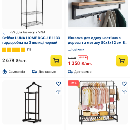
-5% для бізнесу з VISA
Стійка LUNA HOME DGCJ-B1133
Вішалка для одягу настінна з
гардеробна на 3 полиці чорний
дерева та металу 80x8x12 см 8
гачків Чорний/Дуб (CR.MW-2.5)
1
оцінити
1 700
-
350
₴
2 679
₴/шт.
1 350
₴/шт.
Cамовивіз
Доставимо
Доставимо