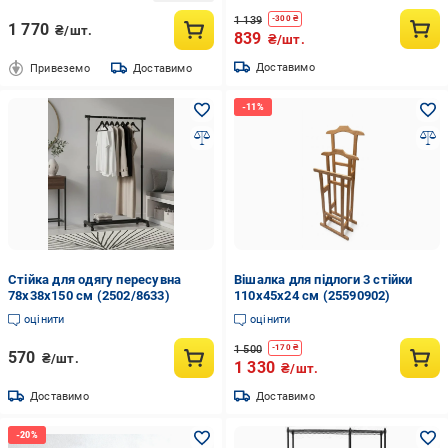
1 139
-
300
₴
1 770
₴/шт.
839
₴/шт.
Доставимо
Привеземо
Доставимо
Стійка для одягу пересувна
Вішалка для підлоги 3 стійки
78x38x150 см (2502/8633)
110х45х24 см (25590902)
оцінити
оцінити
1 500
-
170
₴
570
₴/шт.
1 330
₴/шт.
Доставимо
Доставимо