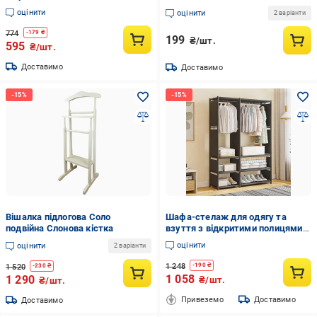
дверцятами Чорний (35047900)
Сріблястий (3000004224)
оцінити
оцінити
2 варіанти
774
-
179
₴
199
₴/шт.
595
₴/шт.
Доставимо
Доставимо
Вішалка підлогова Соло
Шафа-стелаж для одягу та
подвійна Слонова кістка
взуття з відкритими полицями
та металевим каркасом
оцінити
оцінити
2 варіанти
170х36х95 см Чорний (opt-
106399)
1 248
-
190
₴
1 520
-
230
₴
1 058
1 290
₴/шт.
₴/шт.
Привеземо
Доставимо
Доставимо