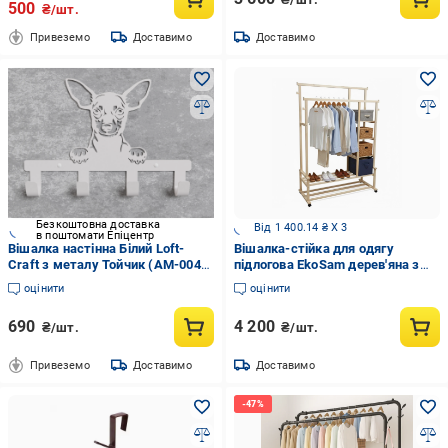
500
₴/шт.
Привеземо
Доставимо
Доставимо
Безкоштовна доставка
Від 1 400.14 ₴ X 3
в поштомати Епіцентр
Вішалка настінна Білий Loft-
Вішалка-стійка для одягу
Craft з металу Тойчик (AM-004-
підлогова EkoSam дерев'яна з
wh)
полицями на роликах
оцінити
оцінити
155х110х51 см Світле дерево
690
4 200
₴/шт.
₴/шт.
Привеземо
Доставимо
Доставимо