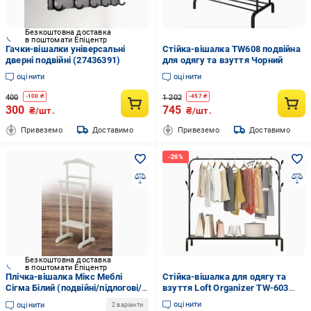
Безкоштовна доставка
в поштомати Епіцентр
Гачки-вішалки універсальні
Стійка-вішалка TW608 подвійна
дверні подвійні (27436391)
для одягу та взуття Чорний
оцінити
оцінити
400
1 202
-
100
₴
-
457
₴
300
745
₴/шт.
₴/шт.
Привеземо
Доставимо
Привеземо
Доставимо
Безкоштовна доставка
в поштомати Епіцентр
Плічка-вішалка Мікс Меблі
Стійка-вішалка для одягу та
Сігма Білий (подвійні/підлогові/
взуття Loft Organizer TW-603
дерево)
сталева підлогова з полицею і 8
оцінити
оцінити
2 варіанти
гачками Black (376078)