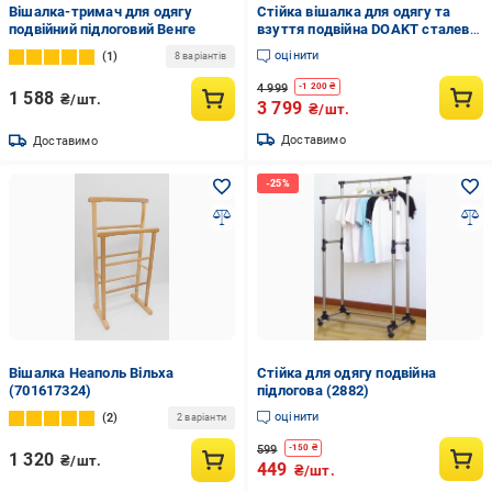
Вішалка-тримач для одягу
Стійка вішалка для одягу та
подвійний підлоговий Венге
взуття подвійна DOAKT сталева
підлогова з гачками і колеса
оцінити
1
8 варіантів
XXL+ Black (DSV-500BK)
4 999
-
1 200
₴
1 588
₴/шт.
3 799
₴/шт.
Доставимо
Доставимо
Вішалка Неаполь Вільха
Стійка для одягу подвійна
(701617324)
підлогова (2882)
оцінити
2
2 варіанти
599
-
150
₴
1 320
₴/шт.
449
₴/шт.