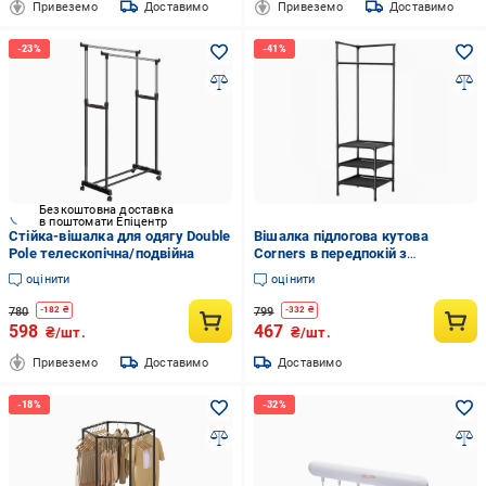
Привеземо
Доставимо
Привеземо
Доставимо
Безкоштовна доставка
в поштомати Епіцентр
Стійка-вішалка для одягу Double
Вішалка підлогова кутова
Pole телескопічна/подвійна
Corners в передпокій з
підставкою для взуття
оцінити
оцінити
180х45х45 см Чорний (3241ОД)
780
799
-
182
₴
-
332
₴
598
467
₴/шт.
₴/шт.
Привеземо
Доставимо
Доставимо