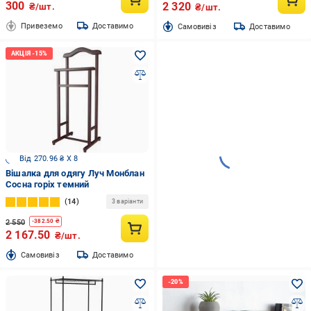
300
2 320
₴/шт.
₴/шт.
Привеземо
Доставимо
Cамовивіз
Доставимо
Від 270.96 ₴ X 8
Вішалка для одягу Луч Монблан
Сосна горіх темний
14
3 варіанти
2 550
-
382.50
₴
2 167.50
₴/шт.
Cамовивіз
Доставимо