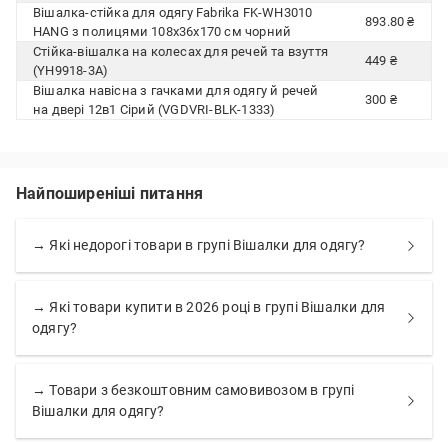
Вішалка-стійка для одягу Fabrika FK-WH3010
893.80 ₴
HANG з полицями 108x36x170 см чорний
Стійка-вішалка на колесах для речей та взуття
449 ₴
(YH9918-3A)
Вішалка навісна з гачками для одягу й речей
300 ₴
на двері 12в1 Сірий (VGDVRI-BLK-1333)
Найпоширеніші питання
→ Які недорогі товари в групі Вішалки для одягу?
→ Які товари купити в 2026 році в групі Вішалки для
одягу?
→ Товари з безкоштовним самовивозом в групі
Вішалки для одягу?