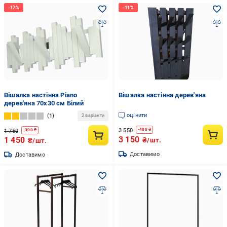
Вішалка настінна Piano
Вішалка настінна дерев'яна
дерев'яна 70х30 см Білий
оцінити
1
2 варіанти
3 550
-
400
₴
1 750
-
300
₴
3 150
1 450
₴/шт.
₴/шт.
Доставимо
Доставимо