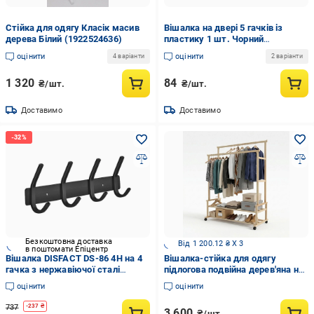
Стійка для одягу Класік масив
Вішалка на двері 5 гачків із
дерева Білий (1922524636)
пластику 1 шт. Чорний
(27086310)
оцінити
оцінити
4 варіанти
2 варіанти
1 320
84
₴/шт.
₴/шт.
Доставимо
Доставимо
Безкоштовна доставка
Від 1 200.12 ₴ X 3
в поштомати Епіцентр
Вішалка DISFACT DS-86 4H на 4
Вішалка-стійка для одягу
гачка з нержавіючої сталі
підлогова подвійна дерев'яна на
Чорний (2172)
колесах з двома полицями для
оцінити
оцінити
взуття 155х110х51 см Сосна
(33976723)
737
-
237
₴
3 600
₴/шт.