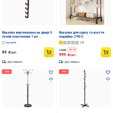
Вішалка вертикальна на двері 5
Вішалка для одягу та взуття
гачків пластикова 1 шт.
подвійна (7901)
Коричневий (3000004374)
оцінити
1
1 900
-
901
₴
84
₴/шт.
999
₴/шт.
Доставимо
Доставимо