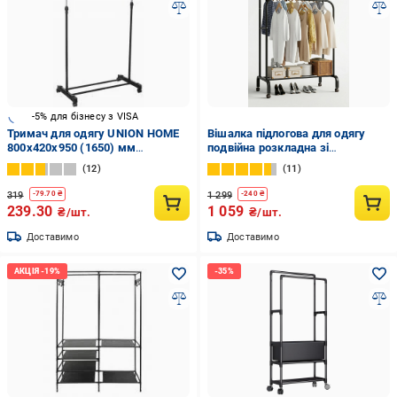
-5% для бізнесу з VISA
Тримач для одягу UNION HOME
Вішалка підлогова для одягу
800x420x950 (1650) мм
подвійна розкладна зі
одинарний пересувний на
стопорами та полицями для
12
11
колесах чорний
взуття 150х110х57 см Чорний
(463947650197)
319
1 299
-
79.70
₴
-
240
₴
239.30
1 059
₴/шт.
₴/шт.
Доставимо
Доставимо