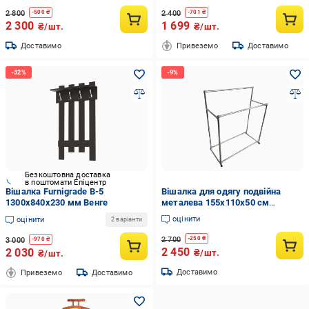
2 800
2 400
-
500
₴
-
701
₴
2 300
1 699
₴/шт.
₴/шт.
Доставимо
Привеземо
Доставимо
Безкоштовна доставка
в поштомати Епіцентр
Вішалка Furnigrade В-5
Вішалка для одягу подвійна
1300х840х230 мм Венге
металева 155х110х50 см
(9349517)
оцінити
оцінити
2 варіанти
2 700
-
250
₴
3 000
-
970
₴
2 450
2 030
₴/шт.
₴/шт.
Доставимо
Привеземо
Доставимо