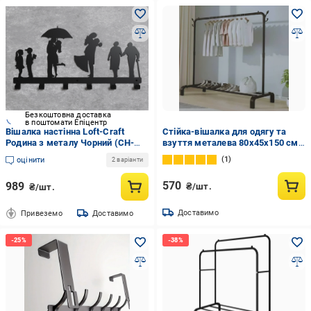
Безкоштовна доставка
в поштомати Епіцентр
Вішалка настінна Loft-Craft
Стійка-вішалка для одягу та
Родина з металу Чорний (CH-
взуття металева 80x45x150 см
010-bk)
(2503/8692)
1
оцінити
2 варіанти
570
989
₴/шт.
₴/шт.
Доставимо
Привеземо
Доставимо