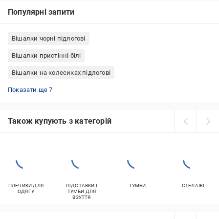
Популярні запити
Вішалки чорні підлогові
Вішалки пристінні білі
Вішалки на колесиках підлогові
Вішалки підлогові дерев'яні
Вішалки підлогові для кабінету, офісу
Стійки для одягу металеві
Вішалки венге підлогові
Вішалки подвійні підлогові
Стійка для одягу на коліщатках
Вішалки металеві для передпокою
Показати ще 7
Також купують з категорій
ПЛЕЧИКИ ДЛЯ
ПІДСТАВКИ І
ТУМБИ
СТЕЛАЖІ
ОДЯГУ
ТУМБИ ДЛЯ
ВЗУТТЯ