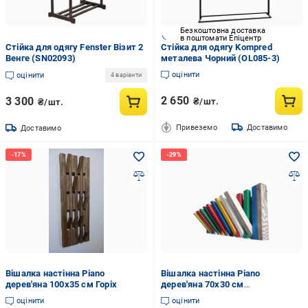
Безкоштовна доставка
в поштомати Епіцентр
Стійка для одягу Fenster Візит 2
Стійка для одягу Kompred
Венге (SN02093)
металева Чорний (OL085-3)
оцінити
оцінити
4 варіанти
2 650
3 300
₴/шт.
₴/шт.
Привеземо
Доставимо
Доставимо
Вішалка настінна Piano
Вішалка настінна Piano
дерев'яна 100х35 см Горіх
дерев'яна 70x30 см
Різнобарвний
оцінити
оцінити