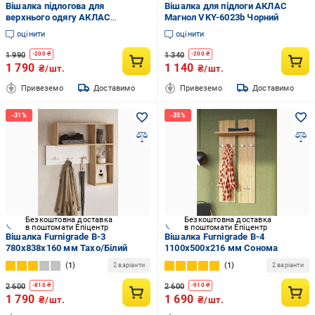
Вішалка підлогова для
Вішалка для підлоги АКЛАС
верхнього одягу АКЛАС
Магнол VKY-6023b Чорний
шипшина VKY-62 172х37 см
оцінити
оцінити
1 990
1 340
-
200
₴
-
200
₴
1 790
1 140
₴/шт.
₴/шт.
Привеземо
Доставимо
Привеземо
Доставимо
Безкоштовна доставка
Безкоштовна доставка
в поштомати Епіцентр
в поштомати Епіцентр
Вішалка Furnigrade В-3
Вішалка Furnigrade В-4
780х838х160 мм Тахо/Білий
1100х500х216 мм Сонома
1
1
2 варіанти
2 варіанти
2 600
2 600
-
810
₴
-
910
₴
1 790
1 690
₴/шт.
₴/шт.