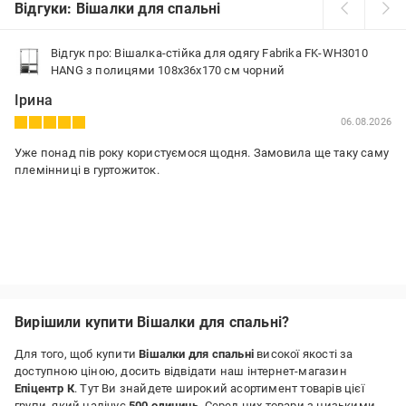
Відгуки: Вішалки для спальні
Відгук про: Вішалка-стійка для одягу Fabrika FK-WH3010
HANG з полицями 108x36x170 см чорний
Ірина
06.08.2026
Уже понад пів року користуємося щодня. Замовила ще таку саму
племінниці в гуртожиток.
Вирішили купити Вішалки для спальні?
Для того, щоб купити
Вішалки для спальні
високої якості за
доступною ціною, досить відвідати наш інтернет-магазин
Епіцентр К
. Тут Ви знайдете широкий асортимент товарів цієї
групи, який налічує
500 одиниць
. Серед них товари з низькими