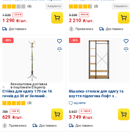
венге (0128)
6
2
4 варіанти
3 варіанти
1 520
3 200
-
230
₴
-
990
₴
1 290
2 210
₴/шт.
₴/шт.
Доставимо
Привеземо
Доставимо
Безкоштовна доставка
в поштомати Епіцентр
Стійка для одягу 170 см 16
Вішалка-стелаж для одягу та
гачків до 30 кг Зелений
взуття підлогова Лофт з
(8047659355)
полицями та штангою
3
оцінити
90х40х167 см Чорний/Дерево
(49676006)
789
5 937
-
160
₴
-
2 188
₴
629
3 749
₴/шт.
₴/шт.
Привеземо
Доставимо
Доставимо