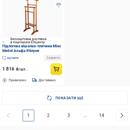
Безкоштовна доставка
в поштомати Епіцентр
Підлогова вішалка-плечики Мікс
Меблі Альфа Яблуня
оцінити
2 варіанти
1 816
₴/шт.
Привеземо
Доставимо
ПОКАЗАТИ ЩЕ
1
2
3
...
14