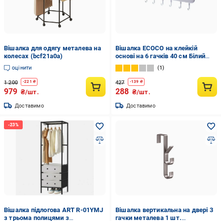
Вішалка для одягу металева на
Вішалка ECOCO на клейкій
колесах (bcf21a0a)
основі на 6 гачків 40 см Білий
(33321Р)
оцінити
1
1 200
427
-
221
₴
-
139
₴
979
288
₴/шт.
₴/шт.
Доставимо
Доставимо
Вішалка підлогова ART R-01YMJ
Вішалка вертикальна на двері 3
з трьома полицями з
гачки металева 1 шт.