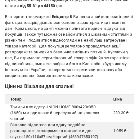
цінами
від 55.81 до 44150
грн.
В інтернет-гіпермаркеті
Епіцентр К
Ви легко знайдете оригінальні
фото цих товарів, дізнаєтеся основні характеристики і технічні
дані. Крім цього, на сайті можна почитати корисні відгуки від
покупців. Також тут можна ознайомитися з цікавими статтями з
різних тем і подивитися відеоогляди на найбільш затребувані
товари категорії
. Для покупця регулярно проводяться акції,
розпродажі та знижки з безліччю вигідних позицій. Купуючи у
нас, Ви отримаєте сертифікований товар з офіційною гарантією
від виробника, зможете забрати його в Києві або в будь-якому
іншому місті України, попередньо оформивши доставку або
скориставшися безкоштовним самовивозом.
Ціни на Вішалки для спальні
Товар
Ціна
Тримач для одягу UNION HOME 800x420x950
(1650) мм одинарний пересувний на колесах
239.30 ₴
чорний
Вішалка підлогова для одягу подвійна
розкладна зі стопорами та полицями для
1 059 ₴
взуття 150х110х57 см Чорний (463947650197)