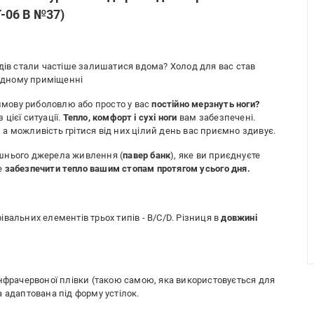
T-06 B №37)
одів стали частіше залишатися вдома? Холод для вас став
одному приміщенні
зимову риболовлю або просто у вас
постійно мерзнуть ноги?
 цієї ситуації.
Тепло, комфорт і сухі ноги
вам забезпечені.
і, а можливість грітися від них цілий день вас приємно здивує.
внішнього джерела живлення (
павер банк
), яке ви приєднуєте
е
забезпечити тепло вашим стопам протягом усього дня.
вальних елементів трьох типів - B/C/D. Різниця в
довжині
інфрачервоної плівки (такою самою, яка використовується для
ка адаптована під форму устілок.