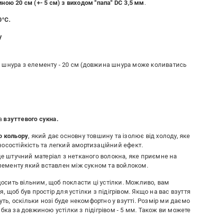
ною 20 см (+- 5 см) з виходом "папа" DC 3,5 мм
.
0°C.
у
 шнура з елементу - 20 см (довжина шнура може коливатись
а
взуттевого сукна.
о кольору
, який дає основну товшину та ізолює від холоду, яке
осостійкість та легкий амортизаційний ефект.
 це штучний матеріал з нетканого волокна, яке приємне на
 елементу який вставлен між сукном та войлоком.
 досить вільним, щоб покласти ці устілки. Можливо, вам
тя, щоб був простір для устілки з підігрівом. Якщо на вас взуття
уть, оскільки нозі буде некомфортно у взутті. Розмір ми даємо
бка за довжиною устілки з підігрівом - 5 мм. Також ви можете