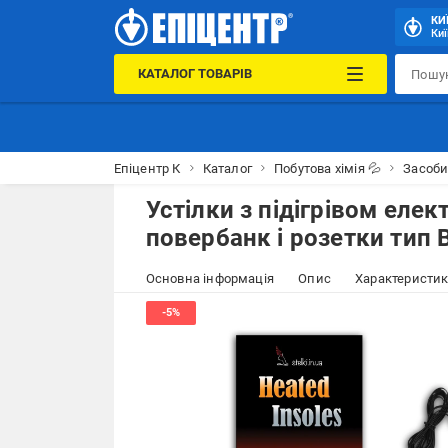
КИ
Киї
КАТАЛОГ ТОВАРІВ
Епіцентр К
Каталог
Побутова хімія 💦
Засоби
Устілки з підігрівом елект
повербанк і розетки тип B
Основна інформація
Опис
Характеристи