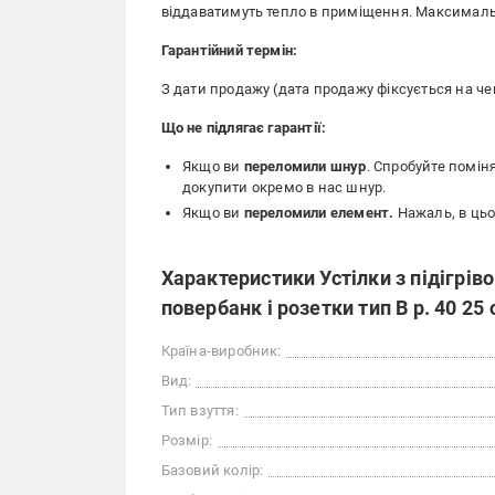
віддаватимуть тепло в приміщення. Максимальн
Гарантійний термін:
З дати продажу (дата продажу фіксується на чек
Що не підлягає гарантії:
Якщо ви
переломили шнур
. Спробуйте помін
докупити окремо в нас шнур.
Якщо ви
переломили елемент.
Нажаль, в цьо
Характеристики Устілки з підігріво
повербанк і розетки тип B р. 40 25
Країна-виробник:
Вид:
Тип взуття:
Розмір:
Базовий колір: