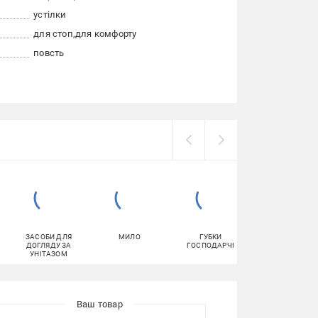
устілки
для стоп
для комфорту
повсть
ЗАСОБИ ДЛЯ
МИЛО
ГУБКИ
МІШКИ ДЛЯ
ДОГЛЯДУ ЗА
ГОСПОДАРЧІ
СМІТТЯ
УНІТАЗОМ