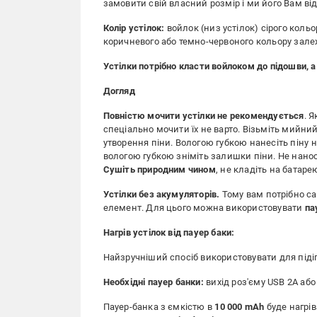
замовити свій власний розмір і ми його Вам в
Колір устілок:
войлок (низ устілок) сірого кольо
коричневого або темно-червоного кольору залежн
Устілки потрібно класти войлоком до підошви, а
Догляд
Повністю мочити устілки не рекомендується
. 
спеціально мочити їх не варто. Візьміть мийний
утворення піни. Вологою губкою нанесіть піну н
вологою губкою зніміть залишки піни. Не нанось
Сушіть природним чином
, не кладіть на батарею
Устілки без акумуляторів.
Тому вам потрібно са
елемент. Для цього можна використовувати
па
Нагрів устілок від пауер баки:
Найзручніший спосіб використовувати для підіг
Необхідні пауер банки:
вихід роз'єму USB 2А або
Пауер-банка з ємкістю в
10 000 mAh
буде нагрів