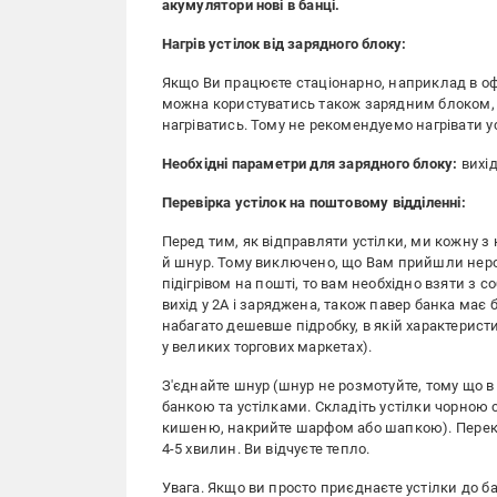
акумулятори нові в банці.
Нагрів устілок від зарядного блоку:
Якщо Ви працюєте стаціонарно, наприклад в офіс
можна користуватись також зарядним блоком, я
нагріватись. Тому не рекомендуемо нагрівати у
Необхідні параметри для зарядного блоку:
вихід
Перевірка устілок на поштовому відділенні:
Перед тим, як відправляти устілки, ми кожну з 
й шнур. Тому виключено, що Вам прийшли нероб
підігрівом на пошті, то вам необхідно взяти з 
вихід у 2А і заряджена, також павер банка має
набагато дешевше підробку, в якій характерист
у великих торгових маркетах).
З'єднайте шнур (шнур не розмотуйте, тому що в
банкою та устілками. Складіть устілки чорною 
кишеню, накрийте шарфом або шапкою). Перекон
4-5 хвилин. Ви відчуєте тепло.
Увага. Якщо ви просто приєднаєте устілки до ба