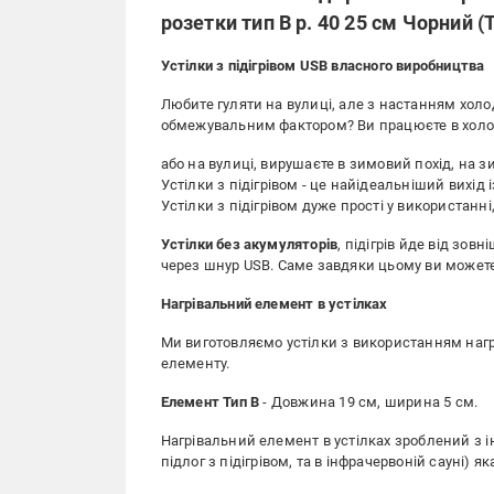
розетки тип B р. 40 25 см Чорний (
Устілки з підігрівом USB власного виробництва
Любите гуляти на вулиці, але з настанням хол
обмежувальним фактором? Ви працюєте в хол
або на вулиці, вирушаєте в зимовий похід, на 
Устілки з підігрівом - це найідеальніший вихід із
Устілки з підігрівом дуже прості у використанн
Устілки без акумуляторів
, підігрів йде від зо
через шнур USB. Саме завдяки цьому ви может
Нагрівальний елемент в устілках
Ми виготовляємо устілки з використанням нагрі
елементу.
Елемент Тип В
- Довжина 19 см, ширина 5 см.
Нагрівальний елемент в устілках зроблений з 
підлог з підігрівом, та в інфрачервоній сауні) я