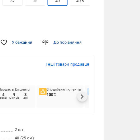
37
38
40
40,5
У бажання
До порівняння
Інші товари продавця
Продає в Епіцентрі
Вподобання клієнтів
Вчасність доставок
4
9
3
100%
98.05%
роки
місяців
дні
2 шт.
40 (25 см)