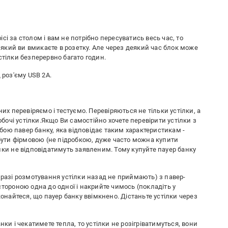
і за столом і вам не потрібно пересуватись весь час, то
кий ви вмикаєте в розетку. Але через деякий час блок може
стілки безперервно багато годин.
 роз'єму USB 2А.
них перевіряємо і тестуємо. Перевіряються не тільки устілки, а
очі устілки.Якщо Ви самостійно хочете перевірити устілки з
собою павер банку, яка відповідає таким характеристикам -
 бути фірмовою (не підробкою, дуже часто можна купити
ики не відповідатимуть заявленим. Тому купуйте пауер банку
 разі розмотування устілки назад не приймають) з павер-
стороною одна до одної і накрийте чимось (покладіть у
айтеся, що пауер банку ввімкнено. Дістаньте устілки через
нки і чекатимете тепла, то устілки не розігріватимуться, вони