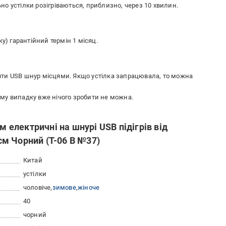
о устілки розігріваються, приблизно, через 10 хвилин.
у) гарантійний термін 1 місяц.
яти USB шнур місцями. Якщо устілка запрацювала, то можна
му випадку вже нічого зробити не можна.
м електричні на шнурі USB підігрів від
 см Чорний (T-06 B №37)
Китай
устілки
чоловіче
зимове
жіноче
40
чорний