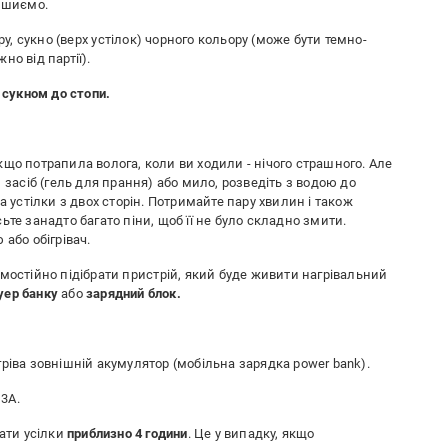
ідшиємо.
ру, сукно (верх устілок) чорного кольору (може бути темно-
о від партії).
 сукном до стопи.
Якщо потрапила волога, коли ви ходили - нічого страшного. Але
 засіб (гель для прання) або мило, розведіть з водою до
а устілки з двох сторін. Потримайте пару хвилин і також
те занадто багато піни, щоб її не було складно змити.
 або обігрівач.
мостійно підібрати пристрій, який буде живити нагрівальний
уер банку
або
зарядний блок.
ріва зовнішній акумулятор (мобільна зарядка power bank).
 3А.
ати усілки
приблизно 4 години
. Це у випадку, якщо