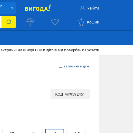
Р
Увійти
Кошик
лектричні на шнурі USB підігрів від повербанк і розетки тип B р. 40 25 
залишити відгук
КОД
MP9592451