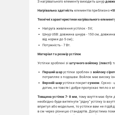
З нагрівального елементу виходить шнур
довжи
Нагрівальна здатність
елементів приблизно
+5
Технічні характеристики нагрівального елемент
Напруга живлення устілок - 5V;
Шнур USB: довжина шнура - 150 см, довжина
від норми до 5 см);
Потужність - 7 Вт.
Матеріал та розмір устілок
Устілки зроблені зі
штучного войлоку (повсті)
т
Перший шар
устілки зроблен з
войлоку сірог
потрапляє з подошви. Войлок має високу ізн
Верхній шар
устілки покрит
сукном
. Сукно -
дотик, не товсте і добре пропускає тепло з
Товщина устілок 7- 8 мм
, тому взуття має бути
необхідно буде витягнути "рідну" устілку із взут
впритул або модельне, то устілки вам не підійд
в см через різницю стандартів. Допустима похи