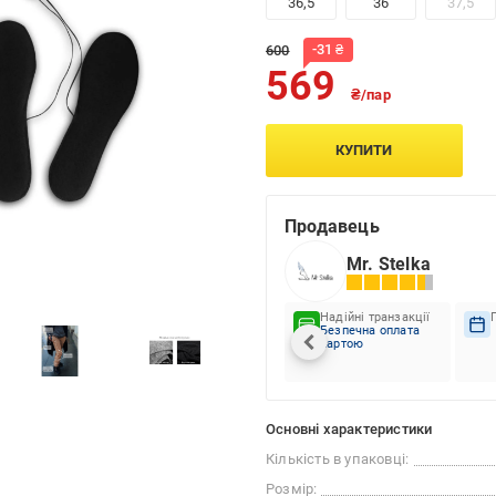
36,5
36
37,5
-
31
₴
600
569
₴/пар
КУПИТИ
Продавець
Mr. Stelka
Надійні транзакції
Безпечна оплата
картою
Основні характеристики
Кількість в упаковці:
Розмір: