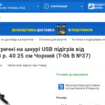
ЇВ
ЕПІЦЕНТ
ІНФОРМАЦІЯ
в, вул. Полярна, 20-Д
БІЗНЕС
 по догляду за взуттям
Устілки для взуття
Устілки з підігрівом е
ричні на шнурі USB підігрів від
 р. 40 25 см Чорний (T-06 B №37)
ки
Написати відгук про товар
Готовий до відправки
Безкоштовна доставка
в поштомати Епіцентр
Розмір: