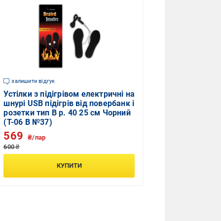
залишити відгук
Устілки з підігрівом електричні на
шнурі USB підігрів від повербанк і
розетки тип B р. 40 25 см Чорний
(T-06 B №37)
569
₴/пар
600 ₴
КУПИТИ