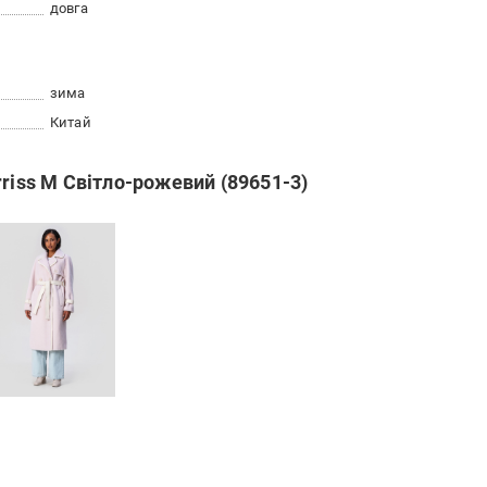
довга
зима
Китай
riss M Світло-рожевий (89651-3)