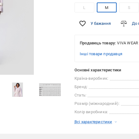
L
M
S
У бажання
До 
Продавець товару:
VIVA WEAR
Інші товари продавця
Основні характеристики
Країна-виробник:
Бренд:
Стать:
Розмір (міжнародний):
Колір виробника:
Всі характеристики