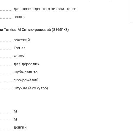
для повсякденного використання
вовна
и Torriss M Світло-рожевий (89651-3)
рожевий
Torriss
жіночі
для дорослих
шуба-пальто
сіро-рожевий
штучне (еко хутро)
M
M
довгий