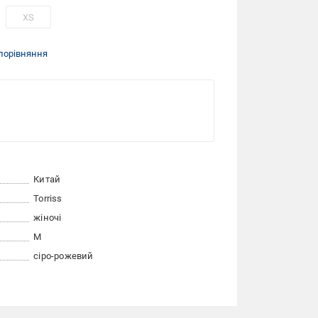
XS
порівняння
Китай
Torriss
жіночі
M
сіро-рожевий