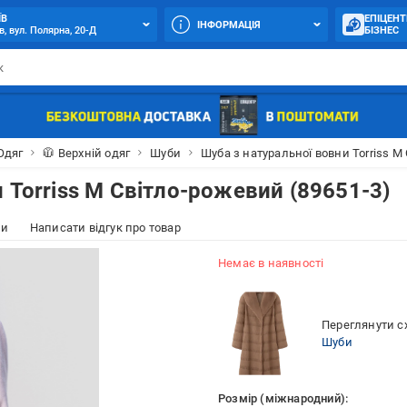
ЇВ
ЕПІЦЕНТ
ІНФОРМАЦІЯ
в, вул. Полярна, 20-Д
БІЗНЕС
Одяг
🧥 Верхній одяг
Шуби
Шуба з натуральної вовни Torriss M
 Torriss M Світло-рожевий (89651-3)
ки
Написати відгук про товар
Немає в наявності
Переглянути сх
Шуби
Розмір (міжнародний):