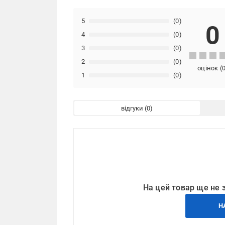
5
(0)
0
4
(0)
3
(0)
2
(0)
оцінок
(
1
(0)
відгуки
На цей товар ще не 
Н