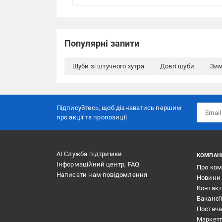
Популярні запити
Шуби зі штучного хутра
Довгі шуби
Зим
Підписуйтесь, щоб дізнаватись першим
про акції та пропозиції
АІ Служба підтримки
КОМПАН
Інформаційний центр, FAQ
Про ко
Написати нам повідомлення
Новини
Контак
Вакансі
Постач
Маркет