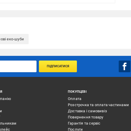
ові еко-шуби
ПІДПИСАТИСЯ
ІЯ
ПОКУПЦЕВІ
мпанію
Оплата
Розстрочка та оплата частинами
ти
Доставка і самовивіз
ї
Повернення товару
альникам
Гарантія та сервіс
плейс
Послуги