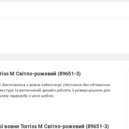
riss M Світло-рожевий (89651-3)
ші. Виготовлена з вовни забезпечує утеплення без обтяження.
 текстура та витончений дизайн роблять її універсальною для
ашому гардеробу з цією шубою.
ї вовни Torriss M Світло-рожевий (89651-3)