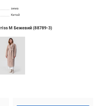
зима
Китай
riss M Бежевий (88789-3)