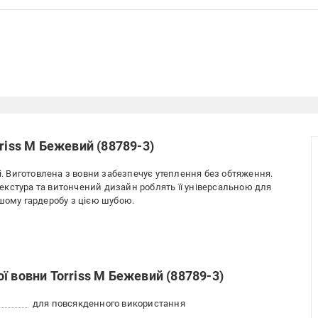
riss M Бежевий (88789-3)
ші. Виготовлена з вовни забезпечує утеплення без обтяження.
 текстура та витончений дизайн роблять її універсальною для
ашому гардеробу з цією шубою.
ї вовни Torriss M Бежевий (88789-3)
для повсякденного використання