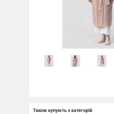
Також купують з категорій