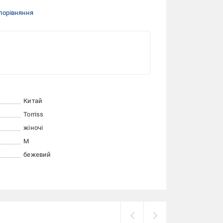
порівняння
Китай
Torriss
жіночі
M
бежевий