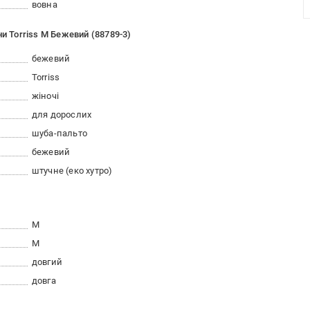
вовна
и Torriss M Бежевий (88789-3)
бежевий
Torriss
жіночі
для дорослих
шуба-пальто
бежевий
штучне (еко хутро)
M
M
довгий
довга