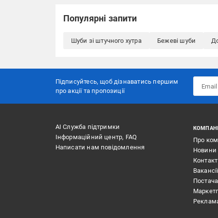
Популярні запити
Шуби зі штучного хутра
Бежеві шуби
До
Підписуйтесь, щоб дізнаватись першим
про акції та пропозиції
АІ Служба підтримки
КОМПАН
Інформаційний центр, FAQ
Про ко
Написати нам повідомлення
Новини
Контак
Вакансі
Постач
Маркет
Реклам