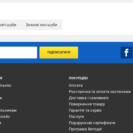
вгі шуби
Зимові еко-шуби
ПІДПИСАТИСЯ
ІЯ
ПОКУПЦЕВІ
мпанію
Оплата
Розстрочка та оплата частинами
ти
Доставка і самовивіз
ї
Повернення товару
альникам
Гарантія та сервіс
плейс
Послуги
а
Подарункові сертифікати
Програма Вигода!