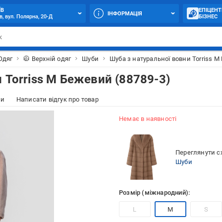
ЇВ
ЕПІЦЕНТ
ІНФОРМАЦІЯ
в, вул. Полярна, 20-Д
БІЗНЕС
Одяг
🧥 Верхній одяг
Шуби
Шуба з натуральної вовни Torriss M
 Torriss M Бежевий (88789-3)
ки
Написати відгук про товар
Немає в наявності
Переглянути сх
Шуби
Розмір (міжнародний):
L
M
S