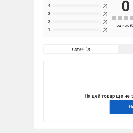
0
4
(0)
3
(0)
2
(0)
оцінок
(
1
(0)
відгуки
На цей товар ще не 
Н