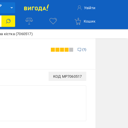
Р
Увійти
Кошик
а кістка (7060517)
1
КОД
MP7060517