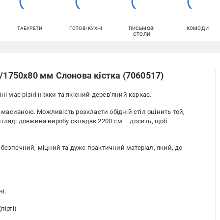
ТАБУРЕТИ
ГОТОВІ КУХНІ
ПИСЬМОВІ
КОМОДИ
СТОЛИ
0/1750х80 мм Слонова кістка (7060517)
і має різні ніжки та якісний дерев’яний каркас.
асивною. Можливість розкласти обідній стіл оцінить той,
игляді довжина виробу складає 2200 см – досить, щоб
 безпечний, міцний та дуже практичний матеріал, який, до
і.
пірті)