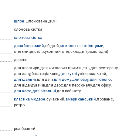
шпон
шпонована ДСП
слонова кістка
слонова кістка
дизайнерський
обідній
комплект зі стільцями
стільниця
стіл
кухонний стіл
складні (розкладні)
дерево
для квартири
для житлових приміщень
для ресторану
для залу
багатоцільове
для кухні
універсальний
для їдальні
для дачі
для дому
для бару
для готелю
для відвідувачів
для двох
для персоналу
для офісу
для кафе
для вітальні
для кабінету
класика
модерн
сучасний
американський
прованс
ретро
розібраний