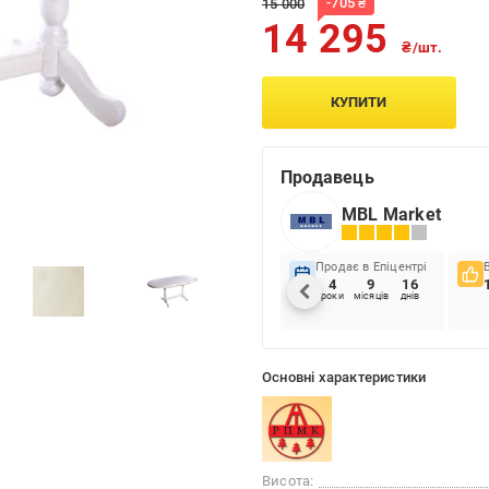
-
705
₴
15 000
14 295
₴/шт.
КУПИТИ
Продавець
MBL Market
Продає в Епіцентрі
4
9
16
роки
місяців
днів
Основні характеристики
Висота: