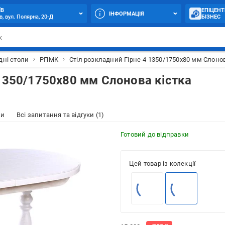
ЇВ
ЕПІЦЕНТ
ІНФОРМАЦІЯ
в, вул. Полярна, 20-Д
БІЗНЕС
дні столи
РПМК
Стіл розкладний Гірне-4 1350/1750х80 мм Слонов
 1350/1750х80 мм Слонова кістка
ки
Всі запитання та відгуки (1)
Готовий до відправки
Цей товар із колекції