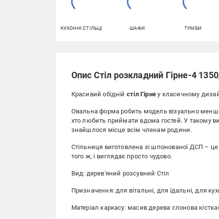
КУХОННІ СТІЛЬЦІ
ШАФИ
ТУМБИ
Опис Стіл розкладний Гірне-4 135
Красивий обідній
стіл Гірне
у класичному дизайн
Овальна форма робить модель візуально менш м
хто любить приймати вдома гостей. У такому в
знайшлося місце всім членам родини.
Стільниця виготовлена зі шпонованої ДСП – це
того ж, і виглядає просто чудово.
Вид: дерев'яний розсувний Стіл
Призначення: для вітальні, для їдальні, для кухн
Матеріал каркасу: масив дерева слонова кістка(