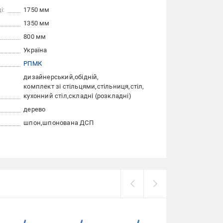
і:
1750 мм
1350 мм
800 мм
Україна
РПМК
дизайнерський
обідній
комплект зі стільцями
стільниця
стіл
кухонний стіл
складні (розкладні)
дерево
шпон
шпонована ДСП