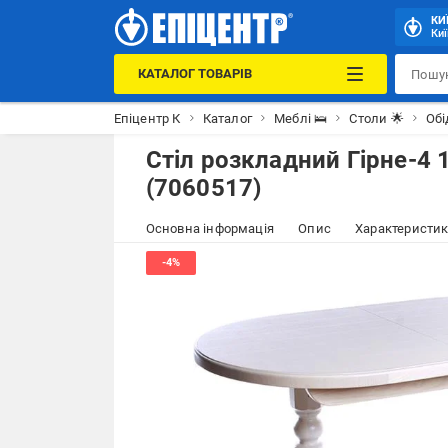
КИ
Киї
КАТАЛОГ ТОВАРІВ
Епіцентр К
Каталог
Меблі 🛌
Столи 🌟
Обі
Стіл розкладний Гірне-4
(7060517)
Основна інформація
Опис
Характеристи