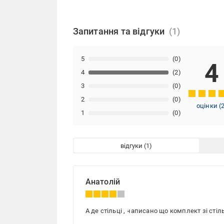
Запитання та відгуки
5
(0)
4
4
(2)
3
(0)
2
(0)
оцінки
(
1
(0)
відгуки
Анатолій
А де стільці , написано що комплект зі сті