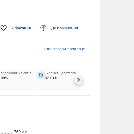
У бажання
До порівняння
Інші товари продавця
Вподобання клієнтів
Вчасність доставок
100%
87.01%
750 мм