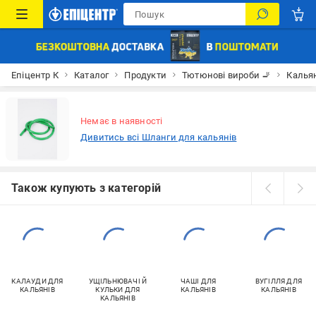
Епіцентр К
Каталог
Продукти
Тютюнові вироби 🚬
Калья
Немає в наявності
Дивитись всі Шланги для кальянів
Також купують з категорій
КАЛАУДИ ДЛЯ
УЩІЛЬНЮВАЧІ Й
ЧАШІ ДЛЯ
ВУГІЛЛЯ ДЛЯ
КАЛЬЯНІВ
КУЛЬКИ ДЛЯ
КАЛЬЯНІВ
КАЛЬЯНІВ
КАЛЬЯНІВ