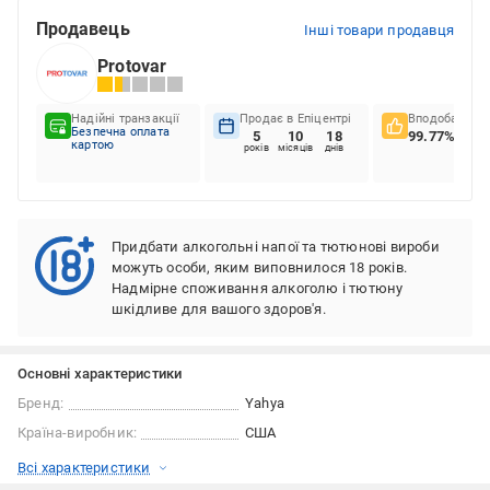
Продавець
Інші товари продавця
Protovar
Надійні транзакції
Продає в Епіцентрі
Вподобання к
Безпечна оплата
5
10
18
99.77%
картою
років
місяців
днів
Придбати алкогольні напої та тютюнові вироби
можуть особи, яким виповнилося 18 років.
Надмірне споживання алкоголю і тютюну
шкідливе для вашого здоров'я.
Основні характеристики
Бренд:
Yahya
Країна-виробник:
США
Всі характеристики