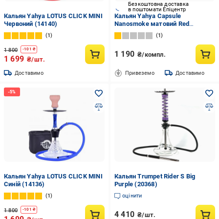
Безкоштовна доставка
в поштомати Епіцентр
Кальян Yahya LOTUS CLICK MINI
Кальян Yahya Capsule
Червоний (14140)
Nanosmoke матовий Red
(12216692)
1
1
1 800
-
101
₴
1 190
₴/компл.
1 699
₴/шт.
Доставимо
Привеземо
Доставимо
Кальян Yahya LOTUS CLICK MINI
Кальян Trumpet Rider S Big
Синій (14136)
Purple (20368)
1
оцінити
1 800
-
101
₴
4 410
₴/шт.