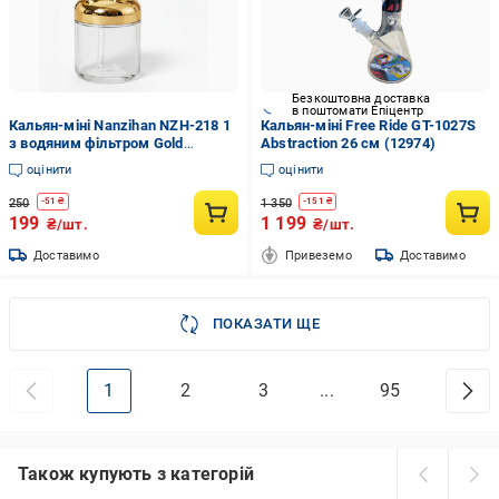
Безкоштовна доставка
в поштомати Епіцентр
Кальян-міні Nanzihan NZH-218 1
Кальян-міні Free Ride GT-1027S
з водяним фільтром Gold
Abstraction 26 см (12974)
(07843)
оцінити
оцінити
250
1 350
-
51
₴
-
151
₴
199
1 199
₴/шт.
₴/шт.
Доставимо
Привеземо
Доставимо
ПОКАЗАТИ ЩЕ
1
2
3
...
95
Також купують з категорій