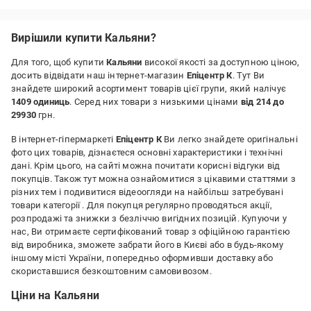
Вирішили купити Кальяни?
Для того, щоб купити
Кальяни
високої якості за доступною ціною,
досить відвідати наш інтернет-магазин
Епіцентр К
. Тут Ви
знайдете широкий асортимент товарів цієї групи, який налічує
1409 одиниць
. Серед них товари з низькими цінами
від 214 до
29930
грн.
В інтернет-гіпермаркеті
Епіцентр К
Ви легко знайдете оригінальні
фото цих товарів, дізнаєтеся основні характеристики і технічні
дані. Крім цього, на сайті можна почитати корисні відгуки від
покупців. Також тут можна ознайомитися з цікавими статтями з
різних тем і подивитися відеоогляди на найбільш затребувані
товари категорії
. Для покупця регулярно проводяться акції,
розпродажі та знижки з безліччю вигідних позицій. Купуючи у
нас, Ви отримаєте сертифікований товар з офіційною гарантією
від виробника, зможете забрати його в Києві або в будь-якому
іншому місті України, попередньо оформивши доставку або
скориставшися безкоштовним самовивозом.
Ціни на Кальяни