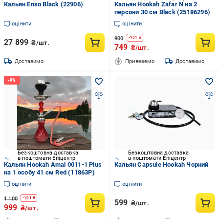
Кальян Enso Black (22906)
Кальян Hookah Zafar N на 2
персони 30 см Black (25186296)
оцінити
оцінити
900
-
151
₴
27 899
₴/шт.
749
₴/шт.
Доставимо
Привеземо
Доставимо
Безкоштовна доставка
Безкоштовна доставка
в поштомати Епіцентр
в поштомати Епіцентр
Кальян Hookah Amal 0011-1 Plus
Кальян Capsule Hookah Чорний
на 1 особу 41 см Red (11863P)
оцінити
оцінити
1 100
-
101
₴
599
₴/шт.
999
₴/шт.