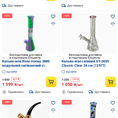
Доставимо
Доставимо
Безкоштовна доставка
Безкоштовна доставка
в поштомати Епіцентр
в поштомати Епіцентр
Кальян-міні Neon Honey 388S
Кальян-міні скляний GT-065S
модульний силіконовий зі
Classic Clear 26 см (12977)
скляним перколятором 26 см
оцінити
оцінити
(12969)
1 800
1 200
-
201
₴
-
150
₴
1 599
1 050
₴/шт.
₴/шт.
Привеземо
Доставимо
Привеземо
Доставимо