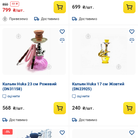
850
-
51
₴
699
₴/шт.
799
₴/шт.
Привеземо
Доставимо
Доставимо
Кальян Huka 23 см Рожевий
Кальян Huka 17 см Жовтий
(DN31158)
(DN23925)
оцінити
оцінити
568
240
₴/шт.
₴/шт.
Доставимо
Доставимо