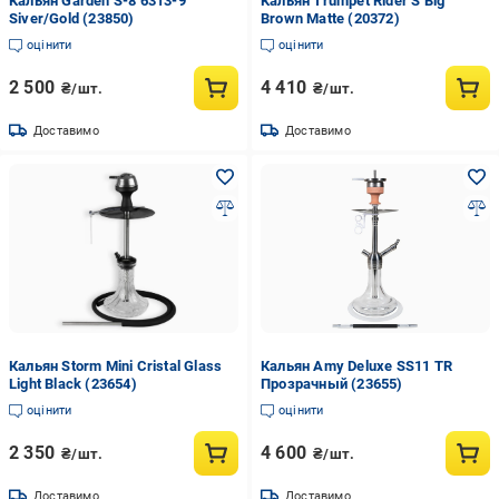
Кальян Garden S-8 6313-9
Кальян Trumpet Rider S Big
Siver/Gold (23850)
Brown Matte (20372)
оцінити
оцінити
2 500
4 410
₴/шт.
₴/шт.
Доставимо
Доставимо
Кальян Storm Mini Cristal Glass
Кальян Amy Deluxe SS11 TR
Light Black (23654)
Прозрачный (23655)
оцінити
оцінити
2 350
4 600
₴/шт.
₴/шт.
Доставимо
Доставимо