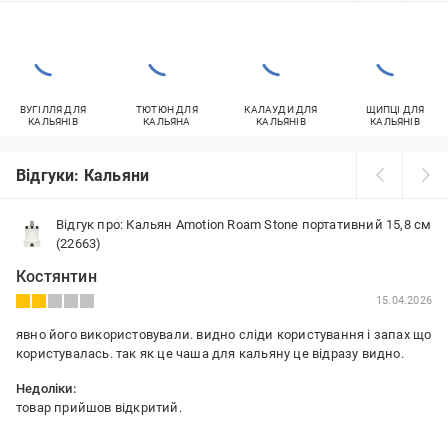
ВУГІЛЛЯ ДЛЯ
ТЮТЮН ДЛЯ
КАЛАУДИ ДЛЯ
ЩИПЦІ ДЛЯ
КАЛЬЯНІВ
КАЛЬЯНА
КАЛЬЯНІВ
КАЛЬЯНІВ
Відгуки: Кальяни
Відгук про: Кальян Amotion Roam Stone портативний 15,8 см
(22663)
Костянтин
15.04.2026
явно його використовували. видно сліди користування і запах що
користувалась. так як це чаша для кальяну це відразу видно.
Недоліки:
товар прийшов відкритий.