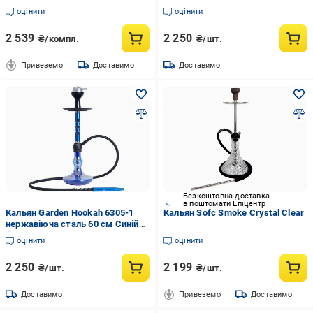
оцінити
оцінити
2 539
2 250
₴/компл.
₴/шт.
Привеземо
Доставимо
Доставимо
Безкоштовна доставка
в поштомати Епіцентр
Кальян Garden Hookah 6305-1
Кальян Sofc Smoke Crystal Clear
нержавіюча сталь 60 см Синій
(17355)
оцінити
оцінити
2 250
2 199
₴/шт.
₴/шт.
Доставимо
Привеземо
Доставимо