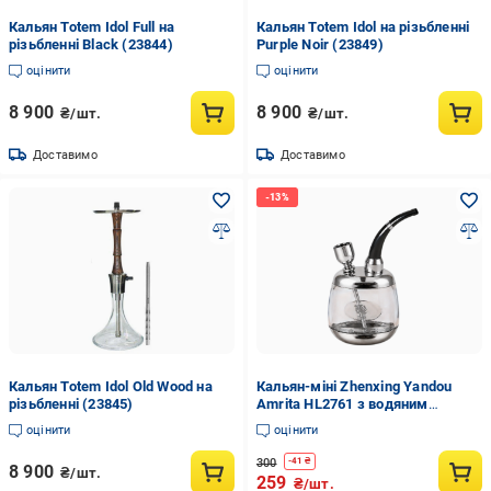
Кальян Totem Idol Full на
Кальян Totem Idol на різьбленні
різьбленні Black (23844)
Purple Noir (23849)
оцінити
оцінити
8 900
8 900
₴/шт.
₴/шт.
Доставимо
Доставимо
Кальян Totem Idol Old Wood на
Кальян-міні Zhenxing Yandou
різьбленні (23845)
Amrita HL2761 з водяним
фільтром Gold (08921)
оцінити
оцінити
300
-
41
₴
8 900
₴/шт.
259
₴/шт.