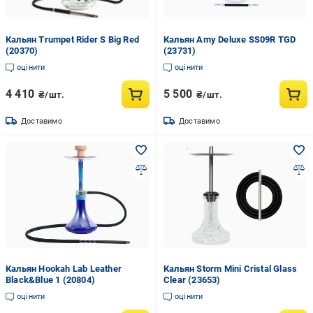
Кальян Trumpet Rider S Big Red
Кальян Amy Deluxe SS09R TGD
(20370)
(23731)
оцінити
оцінити
4 410
5 500
₴/шт.
₴/шт.
Доставимо
Доставимо
Кальян Hookah Lab Leather
Кальян Storm Mini Cristal Glass
Black&Blue 1 (20804)
Clear (23653)
оцінити
оцінити