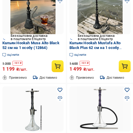
Безкоштовна доставка
Безкоштовна доставка
в поштомати Епіцентр
в поштомати Епіцентр
Кальян Hookah Musa Alto Black
Кальян Hookah Mustafa Alto
52 см на 1 особу (12864)
Black Plus 62 см на 1 особу
(13021P)
оцінити
оцінити
1 300
1 600
-
101
₴
-
101
₴
1 199
1 499
₴/шт.
₴/шт.
Привеземо
Доставимо
Привеземо
Доставимо