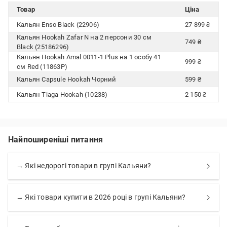
Товар
Ціна
Кальян Enso Black (22906)
27 899 ₴
Кальян Hookah Zafar N на 2 персони 30 см
749 ₴
Black (25186296)
Кальян Hookah Amal 0011-1 Plus на 1 особу 41
999 ₴
см Red (11863P)
Кальян Capsule Hookah Чорний
599 ₴
Кальян Tiaga Hookah (10238)
2 150 ₴
Найпоширеніші питання
→ Які недорогі товари в групі Кальяни?
→ Які товари купити в 2026 році в групі Кальяни?