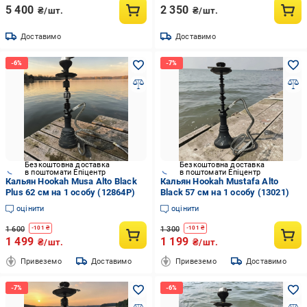
5 400
2 350
₴/шт.
₴/шт.
Доставимо
Доставимо
Безкоштовна доставка
Безкоштовна доставка
в поштомати Епіцентр
в поштомати Епіцентр
Кальян Hookah Musa Alto Black
Кальян Hookah Mustafa Alto
Plus 62 см на 1 особу (12864P)
Black 57 см на 1 особу (13021)
оцінити
оцінити
1 600
1 300
-
101
₴
-
101
₴
1 499
1 199
₴/шт.
₴/шт.
Привеземо
Доставимо
Привеземо
Доставимо