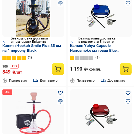
Безкоштовна доставка
Безкоштовна доставка
в поштомати Епіцентр
в поштомати Епіцентр
Кальян Hookah Smile Plus 35 см
Кальян Yahya Capsule
на 1 персону Black
Nanosmoke матовий Blue
(12216693)
1
1
900
-
51
₴
1 190
₴/компл.
849
₴/шт.
Привеземо
Доставимо
Привеземо
Доставимо