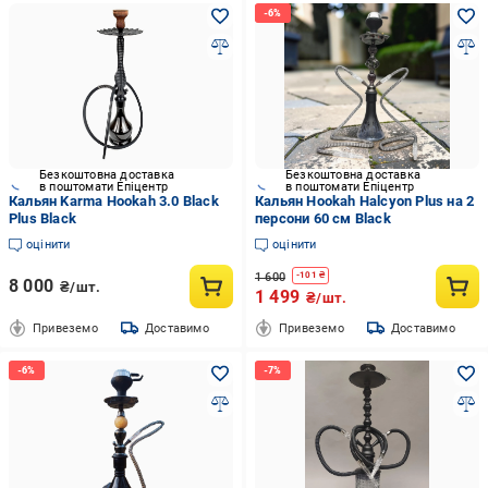
Безкоштовна доставка
Безкоштовна доставка
в поштомати Епіцентр
в поштомати Епіцентр
Кальян Karma Hookah 3.0 Black
Кальян Hookah Halcyon Plus на 2
Plus Black
персони 60 см Black
оцінити
оцінити
1 600
-
101
₴
8 000
₴/шт.
1 499
₴/шт.
Привеземо
Доставимо
Привеземо
Доставимо