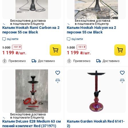
Безкоштовна доставка
Безкоштовна доставка
в поштомати Епіцентр
в поштомати Епіцентр
Кальян Hookah Rami Carbon на 2
Кальян Hookah Halcyon на 2
персони 55 см Black
персони 55 см Black
оцінити
оцінити
1 300
1 300
-
101
₴
-
101
₴
1 199
1 199
₴/шт.
₴/шт.
Привеземо
Доставимо
Привеземо
Доставимо
Безкоштовна доставка
в поштомати Епіцентр
Кальян DeLuxe E28 Medium 63 см
Кальян Garden Hookah Red 6141-
повний комплект Red (371971)
2)