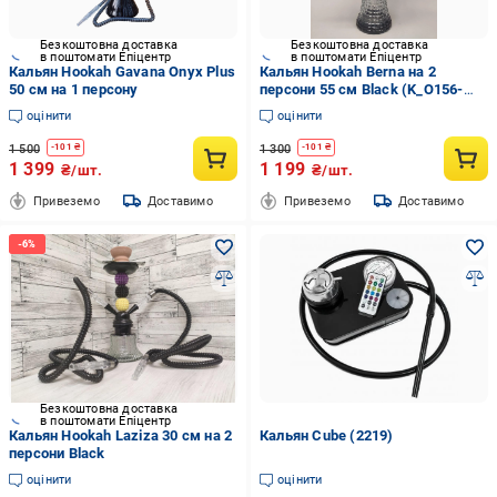
Безкоштовна доставка
Безкоштовна доставка
в поштомати Епіцентр
в поштомати Епіцентр
Кальян Hookah Gavana Onyx Plus
Кальян Hookah Berna на 2
50 см на 1 персону
персони 55 см Black (K_O156-
2Black)
оцінити
оцінити
1 500
1 300
-
101
₴
-
101
₴
1 399
1 199
₴/шт.
₴/шт.
Привеземо
Доставимо
Привеземо
Доставимо
Безкоштовна доставка
в поштомати Епіцентр
Кальян Hookah Laziza 30 см на 2
Кальян Cube (2219)
персони Black
оцінити
оцінити