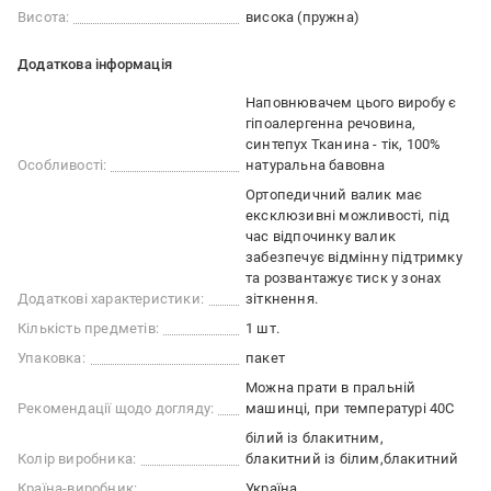
Висота:
висока (пружна)
Додаткова інформація
Наповнювачем цього виробу є
гіпоалергенна речовина,
синтепух Тканина - тік, 100%
Особливості:
натуральна бавовна
Ортопедичний валик має
ексклюзивні можливості, під
час відпочинку валик
забезпечує відмінну підтримку
та розвантажує тиск у зонах
Додаткові характеристики:
зіткнення.
Кількість предметів:
1 шт.
Упаковка:
пакет
Можна прати в пральній
Рекомендації щодо догляду:
машинці, при температурі 40С
білий із блакитним
Колір виробника:
блакитний із білим
блакитний
Країна-виробник:
Україна