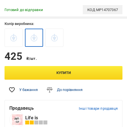
Готовий до відправки
КОД
MP14707367
Колір виробника:
425
₴/шт.
КУПИТИ
У бажання
До порівняння
Продавець
Інші товари продавця
Life is