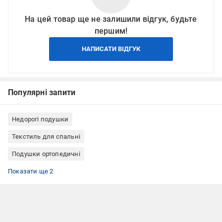
На цей товар ще не залишили відгук, будьте
першим!
НАПИСАТИ ВІДГУК
Популярні запити
Недорогі подушки
Текстиль для спальні
Подушки ортопедичні
Подушки валик
Подушки наповнювач антиалергенний
Показати ще 2