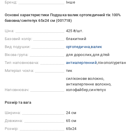
Бренд:
Інше
Основні характеристики Подушка-валик ортопедичний тік 100%
бавовна/синтепух 65х24 см (001718)
Ціна:
425 ₴/шт.
Базовий колір:
блакитний
Вид подушки:
ортопедична
валик
Вікова група:
для дорослих
для дітей
Тип наповнювача:
антиалергенний
пінополіуретан
Матеріал чохла:
тик
силіконове волокно
антиалергенне волокно
Наповнювач:
холофайбер
синтепух
Розмір та вага
Ширина:
24 см
Довжина:
65 см
Розмір:
65x24