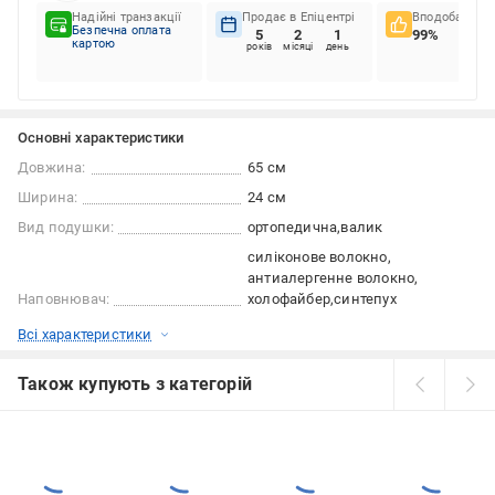
Надійні транзакції
Продає в Епіцентрі
Вподобання к
Безпечна оплата
5
2
1
99%
картою
років
місяці
день
Основні характеристики
Довжина:
65 см
Ширина:
24 см
Вид подушки:
ортопедична
валик
силіконове волокно
антиалергенне волокно
Наповнювач:
холофайбер
синтепух
Всі характеристики
Також купують з категорій