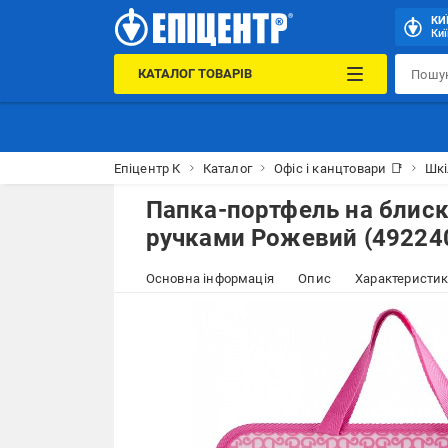
КИ
Киї
КАТАЛОГ ТОВАРІВ
Епіцентр К
Каталог
Офіс і канцтовари 📑
Шкі
Папка-портфель на блиск
ручками Рожевий (49224
Основна інформація
Опис
Характеристи