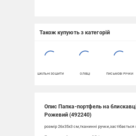
Також купують з категорій
ШКІЛЬНІ ЗОШИТИ
ОЛІВЦІ
ПИСЬМОВІ РУЧКИ
Опис Папка-портфель на блискавці
Рожевий (492240)
розмір 26х35х3 см,тканинні ручки,застібається