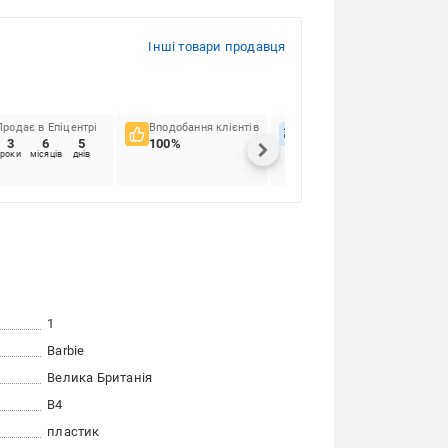
Інші товари продавця
Продає в Епіцентрі
Вподобання клієнтів
Вчасність доставок
3
6
5
100%
77.08%
роки
місяців
днів
1
Barbie
Велика Британія
B4
пластик