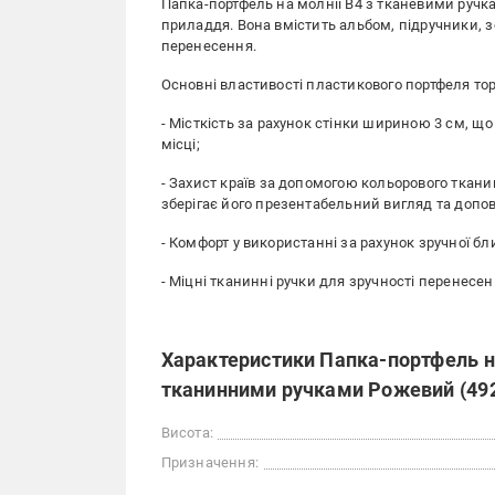
Папка-портфель на молнії В4 з тканевими ручк
приладдя. Вона вмістить альбом, підручники, 
перенесення.
Основні властивості пластикового портфеля тор
- Місткість за рахунок стінки шириною 3 см, що
місці;
- Захист країв за допомогою кольорового ткан
зберігає його презентабельний вигляд та допо
- Комфорт у використанні за рахунок зручної бл
- Міцні тканинні ручки для зручності перенесен
Характеристики Папка-портфель на
тканинними ручками Рожевий (49
Висота:
Призначення: