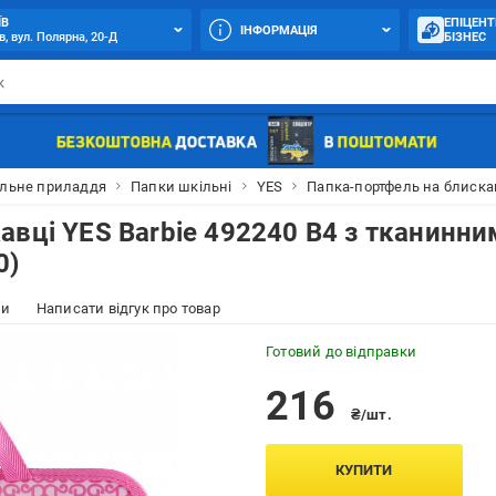
ЇВ
ЕПІЦЕНТ
ІНФОРМАЦІЯ
в, вул. Полярна, 20-Д
БІЗНЕС
льне приладдя
Папки шкільні
YES
Папка-портфель на блискав
авці YES Barbie 492240 В4 з тканинни
0)
ки
Написати відгук про товар
Готовий до відправки
216
₴/шт.
КУПИТИ