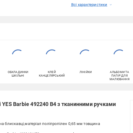
Всі характеристики
ОБКЛАДИНКИ
КЛЕЙ
ЛІНІЙКИ
АЛЬБОМИ ТА
ШКІЛЬНІ
КАНЦЕЛЯРСЬКИЙ
ПАПІР ДЛЯ
МАЛЮВАННЯ
 YES Barbie 492240 В4 з тканинними ручками
 на блискавці,матеріал поліпропілен 0,65 мм товщина