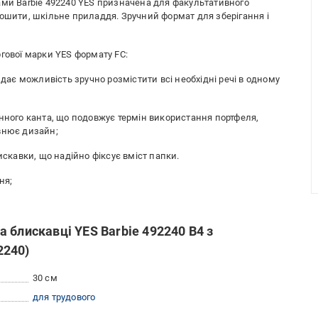
ами Barbie 492240 YES призначена для факультативного
зошити, шкільне приладдя. Зручний формат для зберігання і
гової марки YES формату FC:
 дає можливість зручно розмістити всі необхідні речі в одному
инного канта, що подовжує термін використання портфеля,
внює дизайн;
искавки, що надійно фіксує вміст папки.
ня;
 блискавці YES Barbie 492240 В4 з
2240)
30 см
для трудового