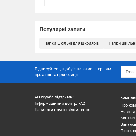
Популярні запити
Папки шкільні для школярів
Папки шкільні
Підписуйтесь, щоб дізнаватись першим
про акції та пропозиції
АІ Служба підтримки
КОМПАН
Інформаційний центр, FAQ
Про ко
Написати нам повідомлення
Новини
Контак
Вакансі
Постач