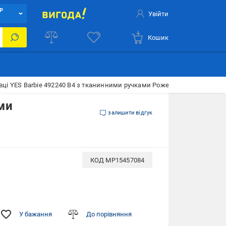
Р
Увійти
Кошик
ці YES Barbie 492240 В4 з тканинними ручками Рожевий (492240)
ми
залишити відгук
КОД
MP15457084
У бажання
До порівняння