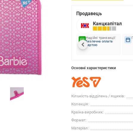
Продавець
Канцкапітал
Надійні транзакції
Безпечна оплата
картою
Основні характеристики
Кількість відділень / ящиків:
Колекція:
Країна-виробник:
Формат:
Матеріал: