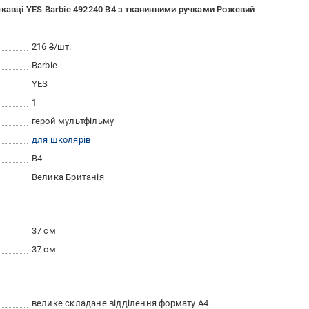
кавці YES Barbie 492240 В4 з тканинними ручками Рожевий
216 ₴/шт.
Barbie
YES
1
герой мультфільму
для школярів
B4
Велика Британія
37 см
37 см
велике складане відділення формату А4