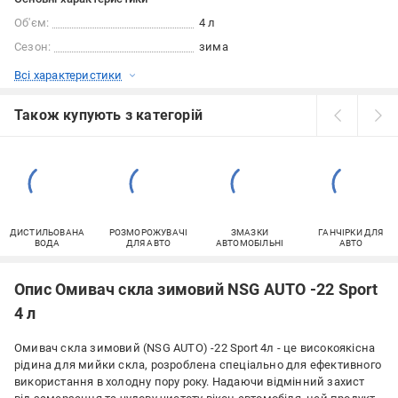
Об'єм:
4 л
Сезон:
зима
Всі характеристики
Також купують з категорій
ДИСТИЛЬОВАНА
РОЗМОРОЖУВАЧІ
ЗМАЗКИ
ГАНЧІРКИ ДЛЯ
ВОДА
ДЛЯ АВТО
АВТОМОБІЛЬНІ
АВТО
Опис Омивач скла зимовий NSG AUTO -22 Sport
4 л
Омивач скла зимовий (NSG AUTO) -22 Sport 4л - це високоякісна
рідина для мийки скла, розроблена спеціально для ефективного
використання в холодну пору року. Надаючи відмінний захист