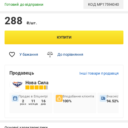
Готовий до відправки
КОД
MP17594040
288
₴/шт.
КУПИТИ
У бажання
До порівняння
Продавець
Інші товари продавця
Нова Сила
Продає в Епіцентрі
Вподобання клієнтів
Вчасність до
2
11
16
100%
94.52%
роки
місяців
днів
Основні характеристики