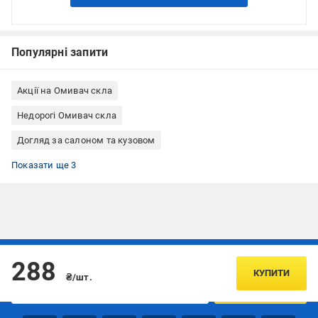
Популярні запити
Акції на Омивач скла
Недорогі Омивач скла
Догляд за салоном та кузовом
Склоомивач зимовий
Зимовий омивач скла нейтральний
Омивачі скла Дорожная карта
Показати ще 3
Підписуйтесь, щоб дізнаватись першим про акції та пропозиції
288
КУПИТИ
₴/шт.
ПІДПИСАТИСЯ