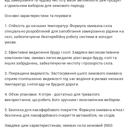
від замерзання та чудову чистоту вікон автомобіля, цей продукт
є ідеальним вибором для зимового періоду.
Основні характеристики та переваги:
1. Стійкість до низьких температур: Формула омивача скла
спеціально розроблений для запобігання замерзанню рідини на
склі, забезпечуючи безперебійну роботу системи в холодні
умови.
2. Ефективне видалення бруду і солі: Завдяки високоактивним
компонентам, омивач легко видаляє різні види бруду, солі та
інших забруднень, забезпечуючи чистоту і прозорість скла.
3. Покращена видимість: Застосування цього зимового омивача
сприяє поліпшенню видимості під час водіння в умовах низьких
температур, снігопаду чи брудної дороги.
4. Об'єм упаковки: 4 літри - достатньо для тривалого
використання, що робить його зручним і економічним вибором.
5. Безпека для лакофарбового покриття: Формула омивача м'яка і
безпечна для лакофарбового покриття автомобіля, чи слідів.
Завдяки цим характеристикам, омивач скла зимовий (NSG