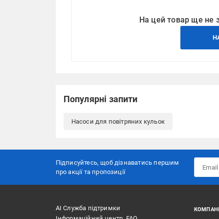
На цей товар ще не 
Н
Популярні запити
Насоси для повітряних кульок
Підписуйтесь, щоб дізнаватись першим
про акції та пропозиції
АІ Служба підтримки
КОМПАН
Інформаційний центр, FAQ