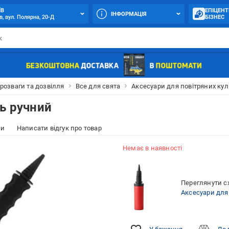
ЇВ
ЕПІЦЕНТ
ІНФОРМАЦІЯ
в, вул. Полярна, 20-Д
БІЗНЕС
 розваги та дозвілля
Все для свята
Аксесуари для повітряних кул
ль ручний
ки
Написати відгук про товар
Немає в наявності
Переглянути сх
Аксесуари для