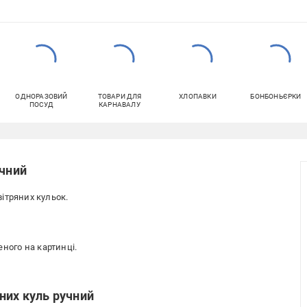
ОДНОРАЗОВИЙ
ТОВАРИ ДЛЯ
ХЛОПАВКИ
БОНБОНЬЄРКИ
ПОСУД
КАРНАВАЛУ
учний
ітряних кульок.
еного на картинці.
них куль ручний