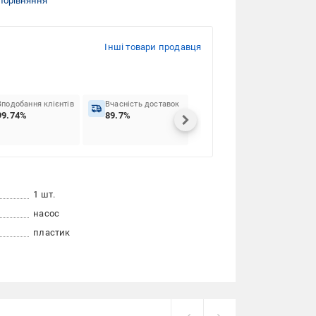
порівняння
Інші товари продавця
Вподобання клієнтів
Вчасність доставок
99.74%
89.7%
1 шт.
насос
пластик