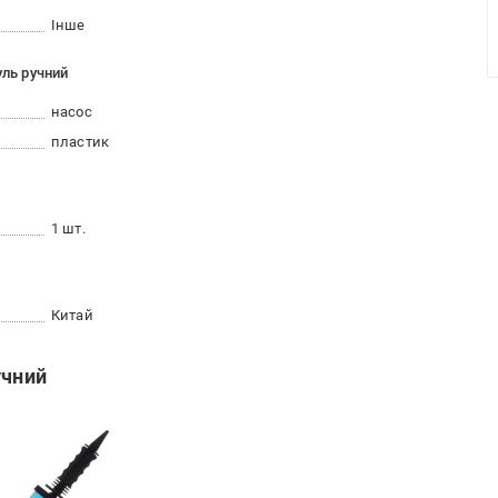
Інше
уль ручний
насос
пластик
1 шт.
Китай
учний