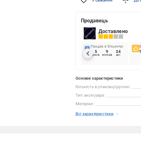
У бажання
До 
Продавець
Доставлено
Продає в Епіцентрі
5
9
24
років
місяців
дні
Основні характеристики
Кількість в упаковці\рулоні:
Тип аксесуара:
Матеріал:
Всі характеристики