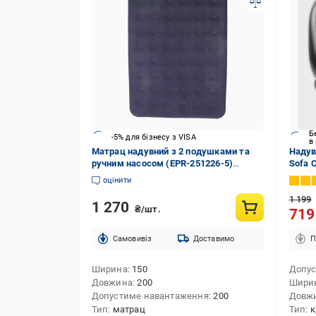
Б
-5% для бізнесу з VISA
в
Матрац надувний з 2 подушками та
Надув
ручним насосом (EPR-251226-5)
Sofa 
200х22х150 см синій
оцінити
1 199
1 270
₴/шт.
71
Cамовивіз
Доставимо
П
Ширина
150
Допус
Довжина
200
Шири
Допустиме навантаження
200
Довж
Тип
матрац
Тип
к