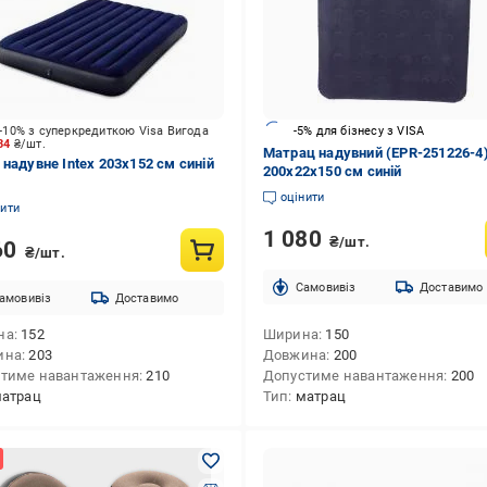
-10% з суперкредиткою Visa Вигода
-5% для бізнесу з VISA
134
₴/шт.
Матрац надувний (EPR-251226-4
 надувне Intex 203х152 см синій
200х22х150 см синій
оцінити
нити
1 080
₴/шт.
60
₴/шт.
Cамовивіз
Доставимо
амовивіз
Доставимо
на
152
Ширина
150
ина
203
Довжина
200
тиме навантаження
210
Допустиме навантаження
200
атрац
Тип
матрац