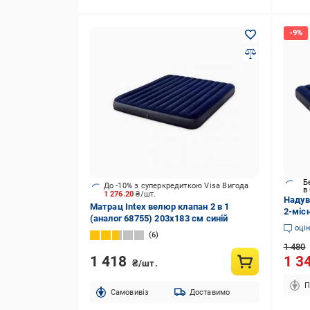
Б
До -10% з суперкредиткою Visa Вигода
в
1 276.20
₴/шт.
Надув
Матрац Intex велюр клапан 2 в 1
2-міс
(аналог 68755) 203х183 см синій
(3321
оці
6
1 480
1 418
1 3
₴/шт.
П
Cамовивіз
Доставимо