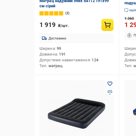
Матрац надувний Intex 64112 191х99
подуш
см сірий
см
оці
2
1 360
1 919
1 2
₴/шт.
П
Доставимо
Ширина
99
Шири
Довжина
191
Допус
Допустиме навантаження
124
Довж
Тип
матрац
Тип
м