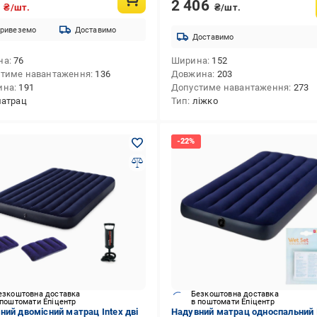
2 406
0
₴/шт.
₴/шт.
ривеземо
Доставимо
Доставимо
на
76
Ширина
152
тиме навантаження
136
Довжина
203
ина
191
Допустиме навантаження
273
атрац
Тип
ліжко
езкоштовна доставка
Безкоштовна доставка
 поштомати Епіцентр
в поштомати Епіцентр
ний двомісний матрац Intex дві
Надувний матрац односпальний 