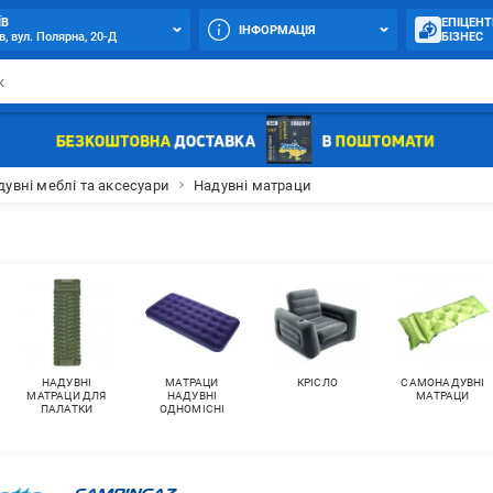
ЇВ
ЕПІЦЕНТ
ІНФОРМАЦІЯ
в, вул. Полярна, 20-Д
БІЗНЕС
дувні меблі та аксесуари
Надувні матраци
НАДУВНІ
МАТРАЦИ
КРІСЛО
САМОНАДУВНІ
МАТРАЦИ ДЛЯ
НАДУВНІ
МАТРАЦИ
ПАЛАТКИ
ОДНОМІСНІ