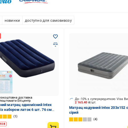
новинки
доступно для самовивозу
езкоштовна доставка
До -10% з суперкредиткою Visa В
 поштомати Епіцентр
2 165.40
₴/шт.
ний матрац одномісний Intex
Матрац надувний Intex 203х152 
 із набором латок 6 шт. 76 см
сірий
511814)
1
4
90
₴