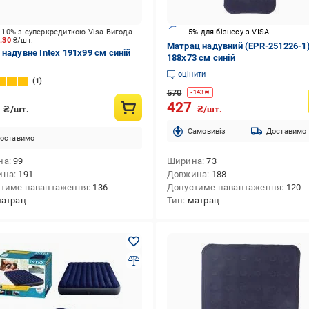
-10% з суперкредиткою Visa Вигода
-5% для бізнесу з VISA
7.30
₴/шт.
Матрац надувний (EPR-251226-1
 надувне Intex 191х99 см синій
188х73 см синій
оцінити
1
570
-
143
₴
7
427
₴/шт.
₴/шт.
Cамовивіз
Доставимо
оставимо
на
99
Ширина
73
ина
191
Довжина
188
тиме навантаження
136
Допустиме навантаження
120
атрац
Тип
матрац