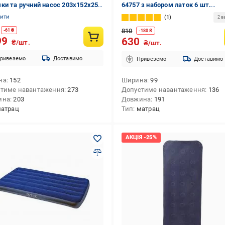
ки та ручний насос 203х152х25
64757 з набором латок 6 шт.
99х191х25 см (2472511808)
нити
1
2 в
810
-
61
₴
-
180
₴
99
630
₴/шт.
₴/шт.
ривеземо
Доставимо
Привеземо
Доставимо
на
152
Ширина
99
тиме навантаження
273
Допустиме навантаження
136
ина
203
Довжина
191
атрац
Тип
матрац