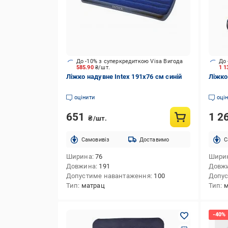
До -10% з суперкредиткою Visa Вигода
До 
585.90
₴/шт.
1 
Ліжко надувне Intex 191х76 см синій
Ліжко
оцінити
оці
651
1 2
₴/шт.
Cамовивіз
Доставимо
C
Ширина
76
Шири
Довжина
191
Довж
Допустиме навантаження
100
Допус
Тип
матрац
Тип
м