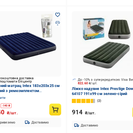
езкоштовна доставка
До -10% з суперкредиткою Visa В
 поштомати Епіцентр
822.60
₴/шт.
ний матрац Intex 183x203x25 см
Ліжко надувне Intex Prestige Do
ний з ремкомплектом
64107 191х99 см зелено-сірий
45874)
нити
2
-
140
₴
914
40
₴/шт.
₴/шт.
ривеземо
Доставимо
Доставимо