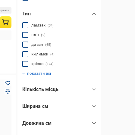
аріанти
Тип
ламзак
(34)
пліт
(2)
диван
(65)
килимок
(4)
крісло
(174)
ліжко
матрац
(187)
(366)
показати всі
Кількість місць
одномісні
(504)
Ширина см
двомісні
(290)
чотиримісні
(29)
Довжина см
2.67
(1)