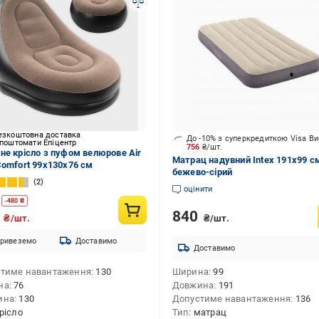
езкоштовна доставка
До -10% з суперкредиткою Visa В
 поштомати Епіцентр
756
₴/шт.
не крісло з пуфом велюрове Air
Матрац надувний Intex 191х99 с
Comfort 99х130х76 см
бежево-сірий
2
оцінити
-
480
₴
840
9
₴/шт.
₴/шт.
ривеземо
Доставимо
Доставимо
тиме навантаження
130
Ширина
99
на
76
Довжина
191
ина
130
Допустиме навантаження
136
рісло
Тип
матрац