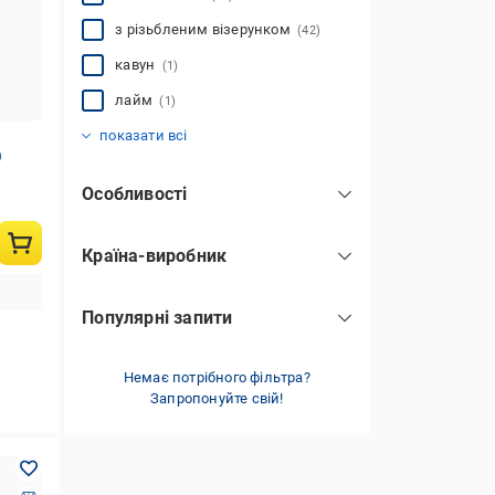
з різьбленим візерунком
(42)
кавун
(1)
лайм
(1)
смайл
єдиноріг
(1)
(1)
показати всі
)
Особливості
вбудований електричний насос
(250)
Країна-виробник
вбудований механічний насос
Китай
(807)
(21)
Популярні запити
Німеччина
(3)
механічне надування
(461)
в машину
(43)
Україна
(5)
самонадувні
(83)
5 в 1
Немає потрібного фільтра?
(12)
Запропонуйте свій!
флокування
(327)
великі
(302)
високі
(194)
гумовотканинні
(103)