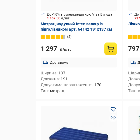
До -10% з суперкредиткою Visa Вигода
До 
1 167.30
₴/шт.
71
Матрац надувний Intex велюр із
Ліжко
підголівником арт. 64142 191х137 см
2
1 297
79
₴/шт.
Доставимо
Д
Ширина
137
Шири
Довжина
191
Довж
Допустиме навантаження
170
Допус
Тип
матрац
Тип
м