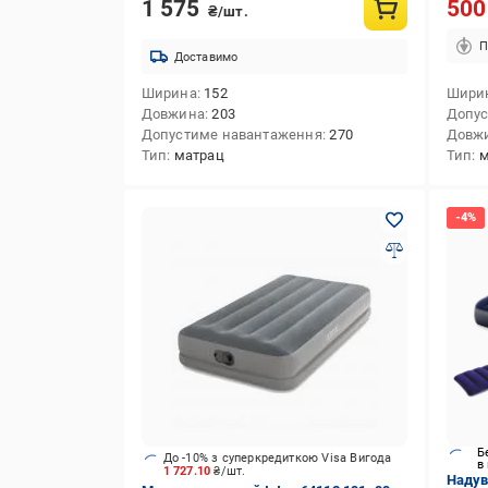
1 575
50
₴/шт.
П
Доставимо
Ширина
152
Шири
Довжина
203
Допус
Допустиме навантаження
270
Довж
Тип
матрац
Тип
м
Б
До -10% з суперкредиткою Visa Вигода
в
1 727.10
₴/шт.
Надув