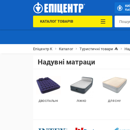
КИ
Киї
КАТАЛОГ ТОВАРІВ
Епіцентр К
Каталог
Туристичні товари ⛺
На
Надувні матраци
ДВОСПАЛЬНІ
ЛІЖКО
ДЛЯ СНУ