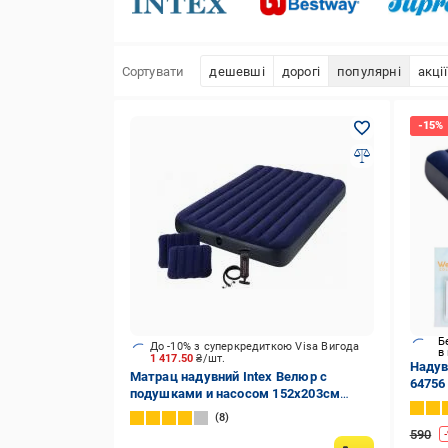
Сортувати
дешевші
дорогі
популярні
акції
Б
До -10% з суперкредиткою Visa Вигода
в
1 417.50
₴/шт.
Надув
Матрац надувний Intex Велюр с
64756
подушками и насосом 152х203см
(2472
Синій (64765) 203х152 см синій
8
590
-