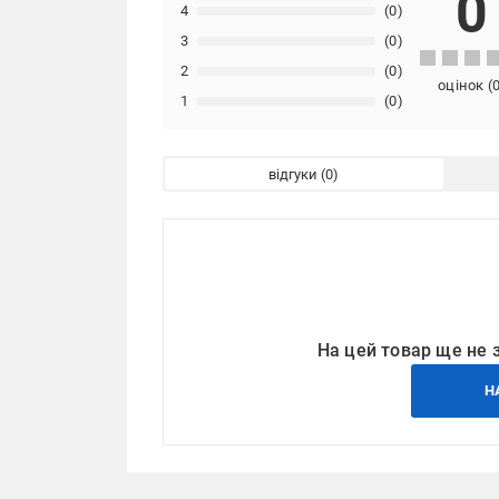
0
4
(0)
3
(0)
2
(0)
оцінок
(
1
(0)
відгуки
На цей товар ще не 
Н