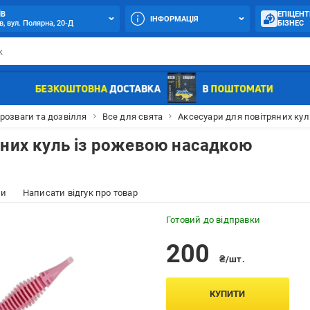
ЇВ
ЕПІЦЕНТ
ІНФОРМАЦІЯ
в, вул. Полярна, 20-Д
БІЗНЕС
 розваги та дозвілля
Все для свята
Аксесуари для повітряних кул
яних куль із рожевою насадкою
ки
Написати відгук про товар
Готовий до відправки
200
₴/шт.
КУПИТИ