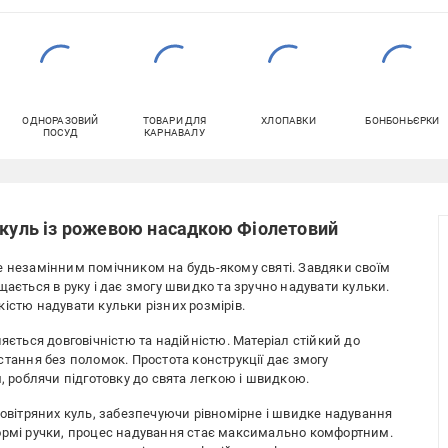
ОДНОРАЗОВИЙ
ТОВАРИ ДЛЯ
ХЛОПАВКИ
БОНБОНЬЄРКИ
ПОСУД
КАРНАВАЛУ
 куль із рожевою насадкою Фіолетовий
е незамінним помічником на будь-якому святі. Завдяки своїм
щається в руку і дає змогу швидко та зручно надувати кульки.
істю надувати кульки різних розмірів.
яється довговічністю та надійністю. Матеріал стійкий до
стання без поломок. Простота конструкції дає змогу
м, роблячи підготовку до свята легкою і швидкою.
повітряних куль, забезпечуючи рівномірне і швидке надування
формі ручки, процес надування стає максимально комфортним.