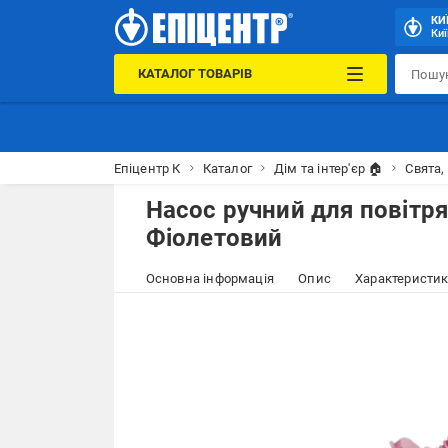
КИ
Киї
КАТАЛОГ ТОВАРІВ
Епіцентр К
Каталог
Дім та інтер'єр 🏠
Свята,
Насос ручний для повітр
Фіолетовий
Основна інформація
Опис
Характеристи