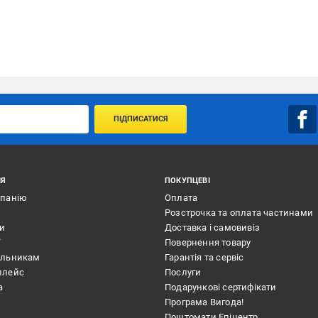
ПІДПИСАТИСЯ
ІЯ
ПОКУПЦЕВІ
мпанію
Оплата
Розстрочка та оплата частинами
ти
Доставка і самовивіз
ї
Повернення товару
альникам
Гарантія та сервіс
плейс
Послуги
а
Подарункові сертифікати
Програма Вигода!
Поштомати Епіцентр