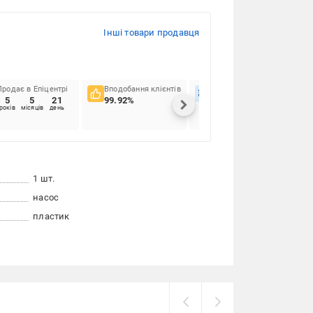
Інші товари продавця
Продає в Епіцентрі
Вподобання клієнтів
Вчасність доставок
5
5
21
99.92%
80.57%
років
місяців
день
1 шт.
насос
пластик