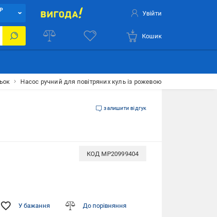
Р
Увійти
Кошик
ьок
Насос ручний для повітряних куль із рожевою насадкою Фіоле
залишити відгук
КОД
MP20999404
У бажання
До порівняння