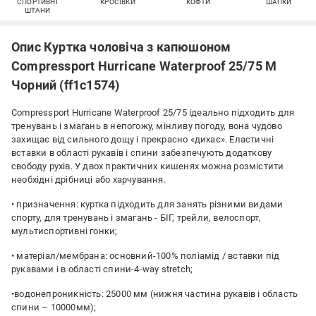
СПОРТИВНІ
КРОСІВКИ
КОФТИ
ШАПКИ
ШТАНИ
Опис Куртка чоловіча з капюшоном
Compressport Hurricane Waterproof 25/75 М
Чорний (ff1c1574)
Compressport Hurricane Waterproof 25/75 ідеально підходить для
тренувань і змагань в непогожу, мінливу погоду, вона чудово
захищає від сильного дощу і прекрасно «дихає». Еластичні
вставки в області рукавів і спини забезпечують додаткову
свободу рухів. У двох практичних кишенях можна розмістити
необхідні дрібниці або харчування.
• призначення: куртка підходить для занять різними видами
спорту, для тренувань і змагань - БІГ, трейли, велоспорт,
мультиспортивні гонки;
• матеріал/мембрана: основний-100% поліамід / вставки під
рукавами і в області спини-4-way stretch;
•водонепроникність: 25000 мм (нижня частина рукавів і область
спини – 10000мм);