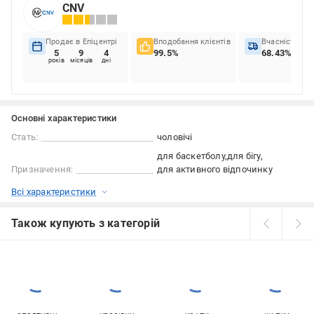
CNV
Продає в Епіцентрі
Вподобання клієнтів
Вчасність до
5
9
4
99.5%
68.43%
років
місяців
дні
Основні характеристики
Стать:
чоловічі
для баскетболу
для бігу
Призначення:
для активного відпочинку
Всі характеристики
Також купують з категорій