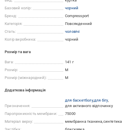
Вид:
куртка
Базовий колір:
чорний
Бренд:
Compressport
Категорія:
Повсякденний
Стать:
чоловічі
Колір виробника:
чорний
Розмір та вага
Вага:
141 г
Розмір:
M
Розмір (міжнародний):
M
Додаткова інформація
для баскетболу
для бігу
Призначення:
для активного відпочинку
Паропроникність мембрани:
75000
Матеріал верху:
мембранна тканина
синтетика
Застібка:
блискавка