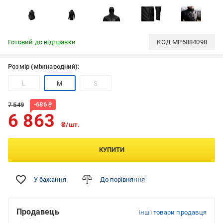
Готовий до відправки
КОД
MP6884098
Розмір (міжнародний):
L
M
S
-
686
₴
7 549
6 863
₴/шт.
КУПИТИ
У бажання
До порівняння
Продавець
Інші товари продавця