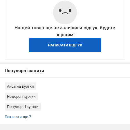
На цей товар ще не залишили відгук, будьте
першим!
НАПИСАТИ ВІДГУК
Популярні запити
Акції на куртки
Недорогі куртки
Популярні куртки
Чоловічий верхній одяг
Спортивний одяг
Куртки баскетбольні
Куртки чоловічі
Куртки чорні
Куртки чорні чоловічі
Куртки для бігу
Показати ще 7