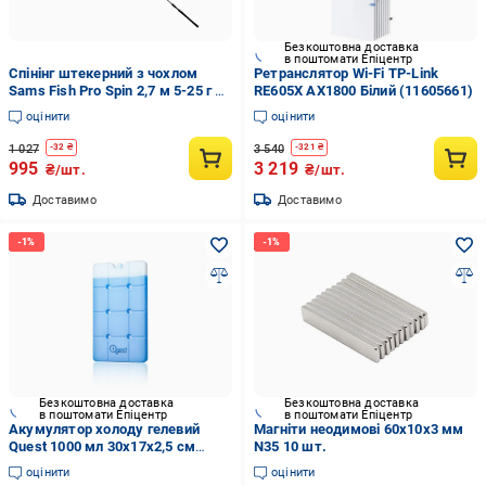
Безкоштовна доставка
в поштомати Епіцентр
Спінінг штекерний з чохлом
Ретранслятор Wi-Fi TP-Link
Sams Fish Pro Spin 2,7 м 5-25 г 2
RE605X AX1800 Білий (11605661)
секції Чорний (SF24347-2.7)
оцінити
оцінити
1 027
3 540
-
32
₴
-
321
₴
995
3 219
₴/шт.
₴/шт.
Доставимо
Доставимо
Безкоштовна доставка
Безкоштовна доставка
в поштомати Епіцентр
в поштомати Епіцентр
Акумулятор холоду гелевий
Магніти неодимові 60x10x3 мм
Quest 1000 мл 30х17х2,5 см
N35 10 шт.
HDPE Light Blue (Q1000)
оцінити
оцінити