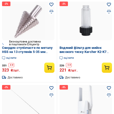
Безкоштовна доставка
в поштомати Епіцентр
Свердло ступінчасте по металу
Водяний фільтр для мийок
HSS на 13 ступенів 5-35 мм
високого тиску Karcher K2-K7
Білий (7000007149)
3/4" с картриджем (8f63bca3)
оцінити
оцінити
331
226
-
8
₴
-
5
₴
323
221
₴/шт.
₴/шт.
Доставимо
Доставимо