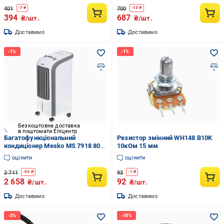
401
700
-
7
₴
-
13
₴
394
687
₴/шт.
₴/шт.
Доставимо
Доставимо
Безкоштовна доставка
в поштомати Епіцентр
Багатофункціональний
Резистор змінний WH148 B10K
кондиціонер Mesko MS 7918 80
10кОм 15 мм
Вт White (6d7e4432)
оцінити
оцінити
2 711
93
-
53
₴
-
1
₴
2 658
92
₴/шт.
₴/шт.
Доставимо
Доставимо