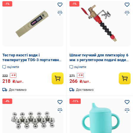
Тестер якості води і
Шланг гнучкий для плиткорізу 6
температури TDS-3 портативний
мм з регулятором подачі води
аналізатор
(27457395)
оцінити
оцінити
222
271
-
4
₴
-
5
₴
218
266
₴/шт.
₴/шт.
Доставимо
Доставимо