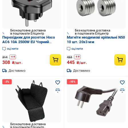
Безкоштовна доставка
Безкоштовна доставка
в поштомати Епіцентр
в поштомати Епіцентр
Перехідник для розеток Hoco
Магніти неодимові кріпильні N50
AC6 10A 2500W EU Чорний
10 шт. 20х3 мм
(11605485)
оцінити
оцінити
314
453
-
6
₴
-
8
₴
308
445
₴/шт.
₴/шт.
Доставимо
Доставимо
Безкоштовна доставка
в поштомати Епіцентр