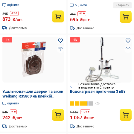
оцінити
оцінити
2 варіанти
895
-
22
₴
748
-
53
₴
873
695
₴/шт.
₴/шт.
Доставимо
Доставимо
Безкоштовна доставка
в поштомати Епіцентр
Ущільнювач для дверей та вікон
Водонагрівач проточний 3 кВт
Weikang R35869 на клейкій
основі 9х23 мм/3 м Коричневий
оцінити
3
(32534255)
246
1 162
-
4
₴
-
105
₴
242
1 057
₴/шт.
₴/шт.
Доставимо
Доставимо