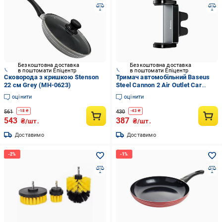
Безкоштовна доставка
Безкоштовна доставка
в поштомати Епіцентр
в поштомати Епіцентр
Сковорода з кришкою Stenson
Тримач автомобільний Baseus
22 см Grey (MH-0623)
Steel Cannon 2 Air Outlet Car
Mount SUGP000001 Black
оцінити
оцінити
(15bbf576)
561
430
-
18
₴
-
43
₴
543
387
₴/шт.
₴/шт.
Доставимо
Доставимо