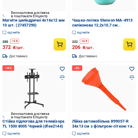
Безкоштовна доставка
в поштомати Епіцентр
Магніти циліндричні 4x16x12 мм
Чашка-поїлка Stenson MA-4913
10 шт. (27457290)
силіконова 12,2x10,7 см
Бірюзовий (31775793)
оцінити
оцінити
388
232
-
16
₴
-
26
₴
372
206
₴/шт.
₴/шт.
Доставимо
Доставимо
Безкоштовна доставка
в поштомати Епіцентр
Стійка підлогова для телевізора
Лійка автомобільна R99057-R
TL 1500 8005 Чорний (dfee2144)
34х13 см з фільтром-сіткою та
знімним шлангом Помаранчевий
оцінити
оцінити
(31845174)