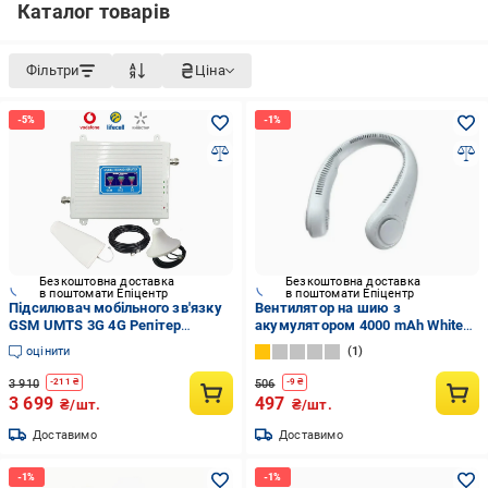
Каталог товарів
Фільтри
Ціна
Безкоштовна доставка
Безкоштовна доставка
в поштомати Епіцентр
в поштомати Епіцентр
Підсилювач мобільного зв'язку
Вентилятор на шию з
GSM UMTS 3G 4G Репітер
акумулятором 4000 mAh White
Підсилювач мобільного
(26451065)
оцінити
1
інтернету LTE 900 1800 2100 МГц
комплект трьохдіапазонний
3 910
506
-
211
₴
-
9
₴
(22222111)
3 699
497
₴/шт.
₴/шт.
Доставимо
Доставимо