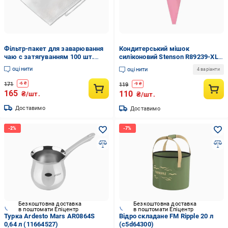
Фільтр-пакет для заварювання
Кондитерський мішок
чаю c затягуванням 100 шт.
силіконовий Stenson R89239-XL
(7358628)
40 см Рожевий (32163367)
оцінити
оцінити
4 варіанти
171
-
6
₴
119
-
9
₴
165
110
₴/шт.
₴/шт.
Доставимо
Доставимо
Безкоштовна доставка
Безкоштовна доставка
в поштомати Епіцентр
в поштомати Епіцентр
Турка Ardesto Mars AR0864S
Відро складане FM Ripple 20 л
0,64 л (11664527)
(c5d64300)