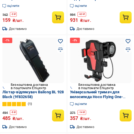
Зелений (35575426)
(1847a28d)
оцінити
оцінити
162
994
-
3
₴
-
63
₴
159
931
₴/шт.
₴/шт.
Доставимо
Доставимо
Безкоштовна доставка
Безкоштовна доставка
в поштомати Епіцентр
в поштомати Епіцентр
Ліхтар-відлякувач Bailong BL 928
Універсальний тримач для
Black (9f832658)
велосипеда Hoco Flying One-
touch CA73 Black/Red (3370790c)
1
оцінити
494
371
-
9
₴
-
14
₴
485
357
₴/шт.
₴/шт.
Доставимо
Доставимо