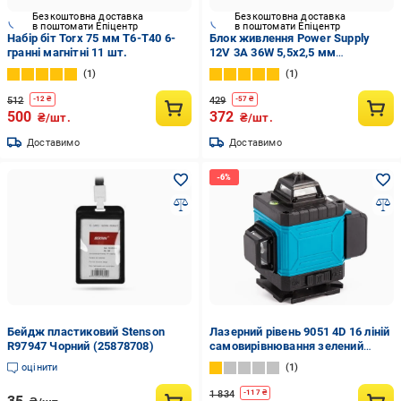
Безкоштовна доставка
Безкоштовна доставка
в поштомати Епіцентр
в поштомати Епіцентр
Набір біт Torx 75 мм Т6-Т40 6-
Блок живлення Power Supply
гранні магнітні 11 шт.
12V 3A 36W 5,5x2,5 мм
(26711568)
1
1
512
429
-
12
₴
-
57
₴
500
372
₴/шт.
₴/шт.
Доставимо
Доставимо
Бейдж пластиковий Stenson
Лазерний рівень 9051 4D 16 ліній
R97947 Чорний (25878708)
самовирівнювання зелений
промінь пульт ДК (fd1828a7)
оцінити
1
1 834
-
117
₴