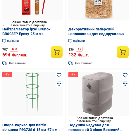
Безкоштовна доставка
в поштомати Епіцентр
Нейтралізатор іржі Brunox
Декоративний паперовий
BR003EP Epoxy 25 мл з
наповнювач для подарункових
епоксидною смолою (bc3c79be)
коробок 30 г (22091887)
оцінити
оцінити
707
136
-
13
₴
-
4
₴
694
132
₴/пляш.
₴/шт.
Доставимо
Доставимо
Безкоштовна доставка
в поштомати Епіцентр
Опора-каркас для квітів
Подушка надувна для
кільцева R93738 d 15 см 67 см
подорожей 3 рівня Бежевий