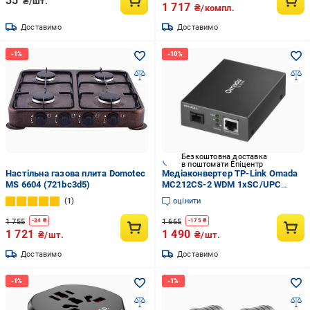
35
₴/шт.
1 717
₴/компл.
Доставимо
Доставимо
Безкоштовна доставка
в поштомати Епіцентр
Настільна газова плита Domotec
Медіаконвертер TP-Link Omada
MS 6604 (721bc3d5)
MC212CS-2 WDM 1xSC/UPC
1xRJ45 1000BASE-X Auto-
1
оцінити
MDI/MDIX дальність 2 км Black
(36521827)
1 755
1 665
-
34
₴
-
175
₴
1 721
1 490
₴/шт.
₴/шт.
Доставимо
Доставимо