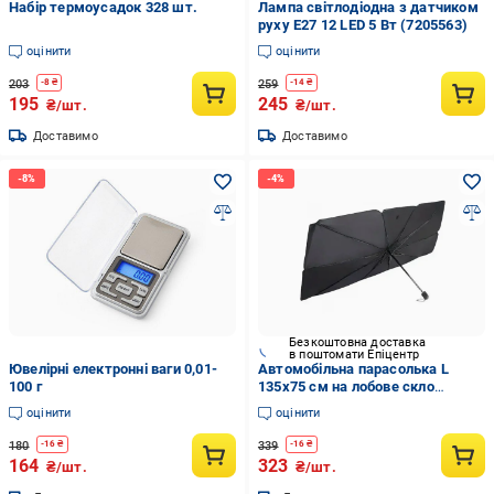
Набір термоусадок 328 шт.
Лампа світлодіодна з датчиком
руху E27 12 LED 5 Вт (7205563)
оцінити
оцінити
203
259
-
8
₴
-
14
₴
195
245
₴/шт.
₴/шт.
Доставимо
Доставимо
Безкоштовна доставка
в поштомати Епіцентр
Ювелірні електронні ваги 0,01-
Автомобільна парасолька L
100 г
135x75 см на лобове скло
(3b9dbc86)
оцінити
оцінити
180
339
-
16
₴
-
16
₴
164
323
₴/шт.
₴/шт.