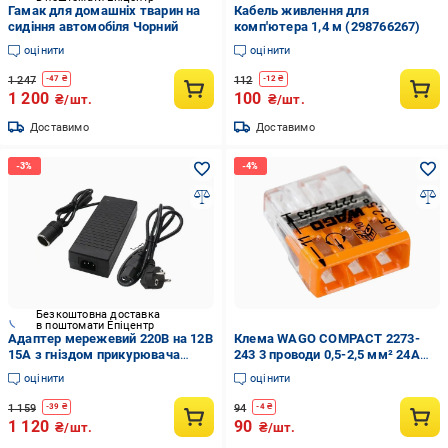
Гамак для домашніх тварин на
Кабель живлення для
сидіння автомобіля Чорний
комп'ютера 1,4 м (298766267)
оцінити
оцінити
1 247
112
-
47
₴
-
12
₴
1 200
100
₴/шт.
₴/шт.
Доставимо
Доставимо
Безкоштовна доставка
в поштомати Епіцентр
Адаптер мережевий 220В на 12В
Клема WAGO COMPACT 2273-
15А з гніздом прикурювача
243 3 проводи 0,5-2,5 мм² 24А
(7584e736)
450V (29425069)
оцінити
оцінити
1 159
94
-
39
₴
-
4
₴
1 120
90
₴/шт.
₴/шт.