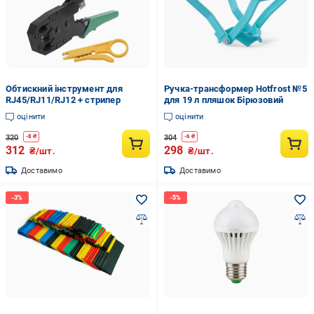
Обтискний інструмент для
Ручка-трансформер Hotfrost №5
RJ45/RJ11/RJ12 + стрипер
для 19 л пляшок Бірюзовий
оцінити
оцінити
320
304
-
8
₴
-
6
₴
312
298
₴/шт.
₴/шт.
Доставимо
Доставимо