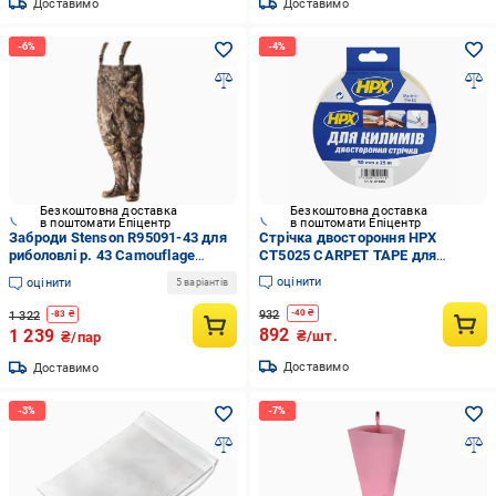
Доставимо
Доставимо
Безкоштовна доставка
Безкоштовна доставка
в поштомати Епіцентр
в поштомати Епіцентр
Заброди Stenson R95091-43 для
Стрічка двостороння HPX
риболовлі р. 43 Camouflage
CT5025 CARPET TAPE для
(a639a8fd)
фіксації килимків 50 мм/25 м
оцінити
оцінити
5 варіантів
Жовтий (31980505)
932
-
40
₴
1 322
-
83
₴
892
1 239
₴/шт.
₴/пар
Доставимо
Доставимо