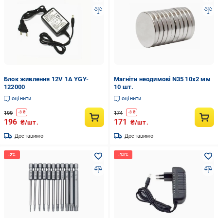
Блок живлення 12V 1A YGY-
Магніти неодимові N35 10x2 мм
122000
10 шт.
оцінити
оцінити
199
174
-
3
₴
-
3
₴
196
171
₴/шт.
₴/шт.
Доставимо
Доставимо