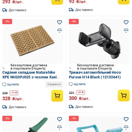
93
293
₴/шт.
₴/шт.
Доставимо
Доставимо
Безкоштовна доставка
Безкоштовна доставка
в поштомати Епіцентр
в поштомати Епіцентр
Сидіння складане Naturehike
Тримач автомобільний Hoco
XPE NH20PJ025 з чохлом Хакі
Pursue H14 Black (12133641)
(12586354)
оцінити
оцінити
2 варіанти
331
-
31
₴
339
-
11
₴
300
328
₴/шт.
₴/шт.
Доставимо
Доставимо