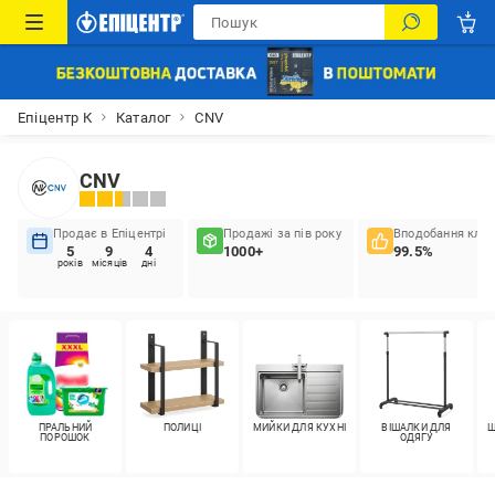
Епіцентр К
Каталог
CNV
CNV
Продає в Епіцентрі
Продажі за пів року
Вподобання кліє
5
9
4
1000+
99.5%
років
місяців
дні
ПРАЛЬНИЙ
ПОЛИЦІ
МИЙКИ ДЛЯ КУХНІ
ВІШАЛКИ ДЛЯ
Ш
ПОРОШОК
ОДЯГУ