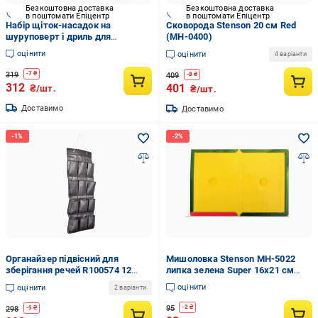
Безкоштовна доставка
Безкоштовна доставка
в поштомати Епіцентр
в поштомати Епіцентр
Набір щіток-насадок на
Сковорода Stenson 20 см Red
шуруповерт і дриль для
(MH-0400)
чищення автомобіля 3 шт.
оцінити
оцінити
4 варіанти
Жовтий
319
-
7
₴
409
-
8
₴
312
401
₴/шт.
₴/шт.
Доставимо
Доставимо
Органайзер підвісний для
Мишоловка Stenson MH-5022
зберігання речей R100574 12
липка зелена Super 16х21 см
відділень 40х90 см Чорний
(3b24b11c)
оцінити
оцінити
2 варіанти
(b762d462)
95
-
2
₴
298
-
5
₴