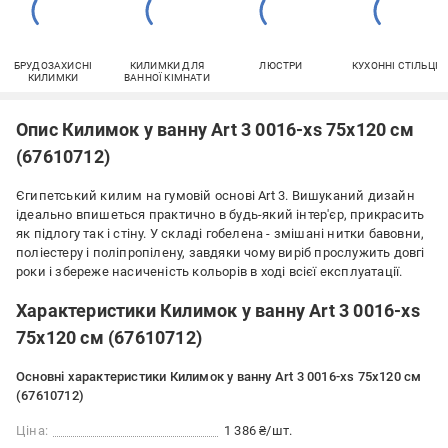
БРУДОЗАХИСНІ
КИЛИМКИ ДЛЯ
ЛЮСТРИ
КУХОННІ СТІЛЬЦІ
КИЛИМКИ
ВАННОЇ КІМНАТИ
Опис Килимок у ванну Art 3 0016-xs 75x120 см
(67610712)
Єгипетський килим на гумовій основі Art 3. Вишуканий дизайн
ідеально впишеться практично в будь-який інтер'єр, прикрасить
як підлогу так і стіну. У складі гобелена - змішані нитки бавовни,
поліестеру і поліпропілену, завдяки чому виріб прослужить довгі
роки і збереже насиченість кольорів в ході всієї експлуатації.
Характеристики Килимок у ванну Art 3 0016-xs
75x120 см (67610712)
Основні характеристики Килимок у ванну Art 3 0016-xs 75x120 см
(67610712)
Ціна:
1 386 ₴/шт.