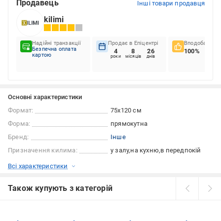
Продавець
Інші товари продавця
kilimi
Надійні транзакції
Продає в Епіцентрі
Вподобання к
Безпечна оплата
4
8
26
100%
картою
роки
місяців
днів
Основні характеристики
Формат:
75x120 см
Форма:
прямокутна
Бренд:
Інше
Призначення килима:
у залу
на кухню
в передпокій
Всі характеристики
Також купують з категорій