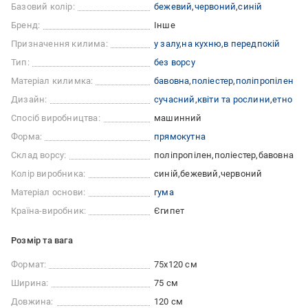
Базовий колір:
бежевий
червоний
синій
Бренд:
Інше
Призначення килима:
у залу
на кухню
в передпокій
Тип:
без ворсу
Матеріал килимка:
бавовна
поліестер
поліпропілен
Дизайн:
сучасний
квіти та рослини
етно
Спосіб виробництва:
машинний
Форма:
прямокутна
Склад ворсу:
поліпропілен
поліестер
бавовна
Колір виробника:
синій
бежевий
червоний
Матеріал основи:
гума
Країна-виробник:
Єгипет
Розмір та вага
Формат:
75x120 см
Ширина:
75 см
Довжина:
120 см