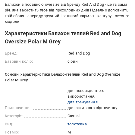
Балахон з посадкою oversize від бренду Red And Dog - це та сама
річ. яка захистить тебе від прохолодних днів і ідеално доповнить
твій образ - спереду зручний і великий карман - кенгуру - oversize
модель
Характеристики Балахон теплий Red and Dog
Oversize Polar M Grey
Бренд:
Red and Dog
Базовий колір:
сірий
Основні характеристики Балахон теплий Red and Dog Oversize
Polar M Grey
для повсякденного
використання
для тренування
Призначення:
для активного відпочинку
Категорія:
Casual
Вид:
толстовка
Розмір:
M