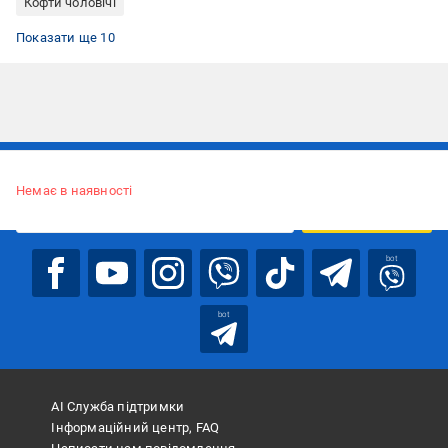
Кофти чоловічі
Кофти з капюшоном
Осінні кофти
Толстовки
Сірі кофти
Кофти чоловічі зимові
Кофти чоловічі з капюшоном
Толстовки чоловічі з капюшоном
Чоловічі толстовки
Кофти чоловічі для тренування
Кофти для тренувань
Показати ще 10
Підписуйтесь, щоб дізнаватись першим про акції та пропозиції
Немає в наявності
ПІДПИСАТИСЯ
bot
bot
АІ Служба підтримки
Інформаційний центр, FAQ