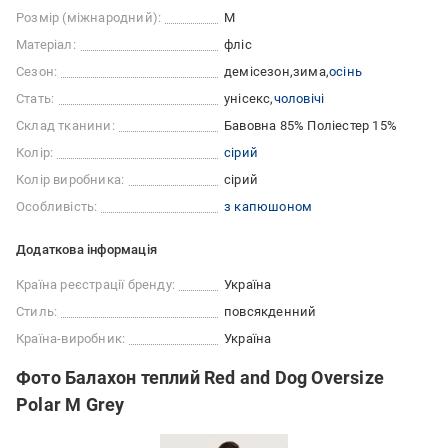
Розмір (міжнародний):
M
Матеріал:
фліс
Сезон:
демісезон
зима
осінь
Стать:
унісекс
чоловічі
Склад тканини:
Бавовна 85% Поліестер 15%
Колір:
сірий
Колір виробника:
сірий
Особливість:
з капюшоном
Додаткова інформація
Країна реєстрації бренду:
Україна
Стиль:
повсякденний
Країна-виробник:
Україна
Фото Балахон теплий Red and Dog Oversize
Polar M Grey