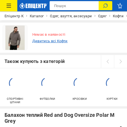
Епіцентр К
Каталог
Одяг, взуття, аксесуари
Одяг
Кофти
Немає в наявності
Дивитись всі Кофти
Також купують з категорій
СПОРТИВНІ
ФУТБОЛКИ
КРОСІВКИ
КУРТКИ
ШТАНИ
Балахон теплий Red and Dog Oversize Polar M
Grey