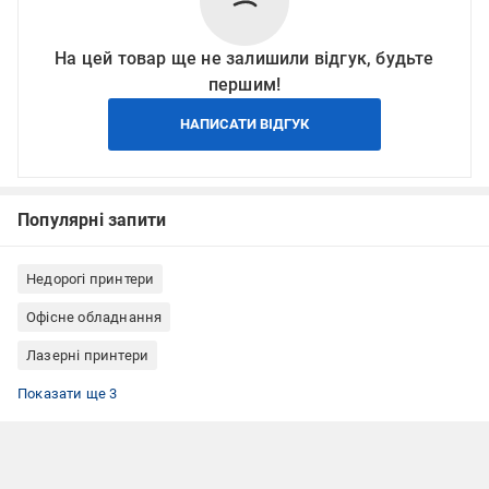
На цей товар ще не залишили відгук, будьте
першим!
НАПИСАТИ ВІДГУК
Популярні запити
Недорогі принтери
Офісне обладнання
Лазерні принтери
Принтери А4
Принтери монохромні
Принтери лазерні
Показати ще 3