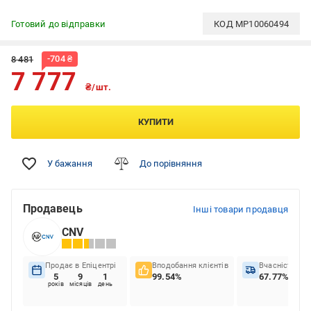
Готовий до відправки
КОД
MP10060494
-
704
₴
8 481
7 777
₴/шт.
КУПИТИ
У бажання
До порівняння
Продавець
Інші товари продавця
CNV
Продає в Епіцентрі
Вподобання клієнтів
Вчасність до
5
9
1
99.54%
67.77%
років
місяців
день