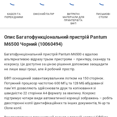
КАБЕЛІ ТА
ОФІСНИЙ ПАПІР
ВИТРАТНІ
ПИСЬМОВІ
ПЕРЕХІДНИКИ
МАТЕРІАЛИ ДЛЯ
СТОЛИ
ПРИНТЕРІВ ТА
БФП
Опис Багатофункціональний пристрій Pantum
M6500 Чорний (10060494)
Багатофункціональний пристрій Pantum M6500 є вдалою
альтернативою відразу трьом пристроям – принтеру, сканеру та
ксероксу. Це доступне за ціною рішення допоможе заощадити
не лише ваші гроші, але й робочий простір.
БФП оснащений завантажувальним лотком на 150 сторінок.
Потужний процесор частотою 600 МГц та 128 МБ вбудованої
пам’яті дозволяють здійснювати друк та копіювання зі
швидкістю 22 сторінки А4 формату за хвилину. Ксерокс
підтримує чотири види автоматичної корекції зображень – робіть
двосторонні копії ідентифікаційних та інших документів, N-up та
Clone копії.