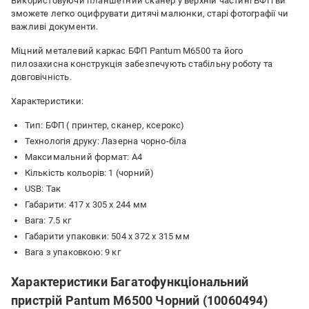
Використовуючи планшетний сканер у верхній частині БФП ви
зможете легко оцифрувати дитячі малюнки, старі фотографії чи
важливі документи.
Міцний металевий каркас БФП Pantum M6500 та його
пилозахисна конструкція забезпечують стабільну роботу та
довговічність.
Характеристики:
Тип: БФП ( принтер, сканер, ксерокс)
Технологія друку: Лазерна чорно-біла
Максимальний формат: A4
Кiлькiсть кольорiв: 1 (чорний)
USB: Так
Габарити: 417 x 305 x 244 мм
Вага: 7.5 кг
Габарити упаковки: 504 x 372 x 315 мм
Вага з упаковкою: 9 кг
Характеристики Багатофункціональний
пристрій Pantum M6500 Чорний (10060494)