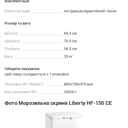
Комплектація
Комплектація:
інструкція
гарантійний талон
Розмір та вага
Висота:
84,5 см
Ширина:
70,5 см
Глибина:
54,5 см
Вага:
29 кг
Габарити пакування
Цей товар складається з 1 упаковки
Упаковка №1 (ВхШхГ):
885x730x575 мм
Вага упаковки №1:
33000 г
Фото Морозильна скриня Liberty HF-150 CE