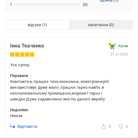
оцінка
(
1
)
1
(0)
відгуки
запитання
Iнна Ткаченко
Купив
21.01.2022
Усе супер.
Переваги:
Компактна, працює тихо,економна ,електроенергії
використовує дуже мало ,працює гарно навіть в
неопалювальному приміщенні,морозит гарно і
швидко.Дуже задоволенні якістю даного виробу.
Недоліки:
Немає .
Відповісти
0
0