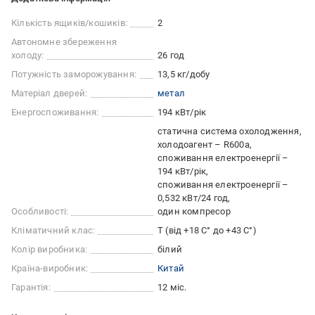
Кількість ящиків/кошиків:
2
Автономне збереження
холоду:
26 год
Потужність заморожування:
13,5 кг/добу
Матеріал дверей:
метал
Енергоспоживання:
194 кВт/рік
статична система охолодження
холодоагент – R600a
споживання електроенергії –
194 кВт/рік
споживання електроенергії –
0,532 кВт/24 год
Особливості:
один компресор
Кліматичний клас:
Т (від +18 С° до +43 С°)
Колір виробника:
білий
Країна-виробник:
Китай
Гарантія:
12 міс.