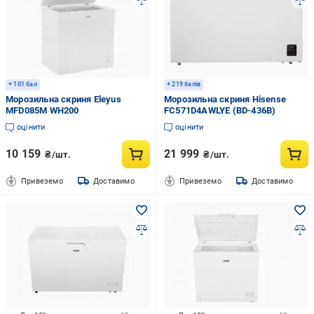
+ 101 бал
+ 219 балів
Морозильна скриня Eleyus
Морозильна скриня Hisense
MFD085M WH200
FC571D4AWLYE (BD-436B)
оцінити
оцінити
10 159
21 999
₴/шт.
₴/шт.
Привеземо
Доставимо
Привеземо
Доставимо