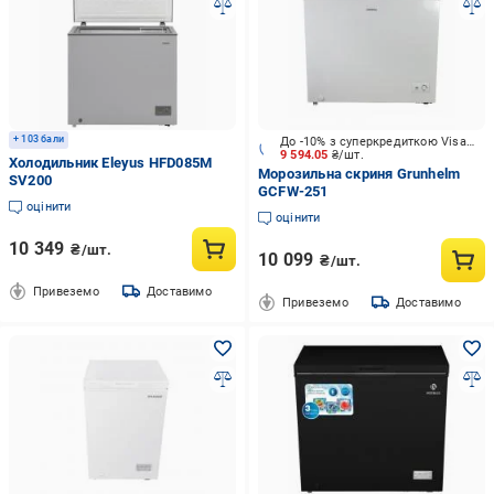
+ 103 бали
До -10% з суперкредиткою Visa Вигода
9 594.05
₴/шт.
Холодильник Eleyus HFD085M
Морозильна скриня Grunhelm
SV200
GCFW-251
оцінити
оцінити
10 349
₴/шт.
10 099
₴/шт.
Привеземо
Доставимо
Привеземо
Доставимо