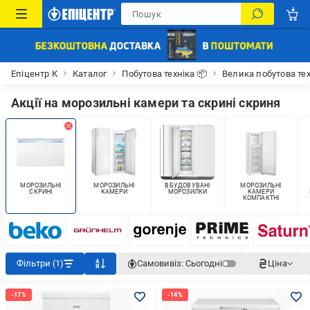
Епіцентр К
Каталог
Побутова техніка 📦
Велика побутова тех
Акції на морозильні камери та скрині скриня
МОРОЗИЛЬНІ
МОРОЗИЛЬНІ
ВБУДОВУВАНІ
МОРОЗИЛЬНІ
СКРИНІ
КАМЕРИ
МОРОЗИЛКИ
КАМЕРИ
КОМПАКТНІ
Фільтри (1)
Самовивіз:
Сьогодні
Ціна