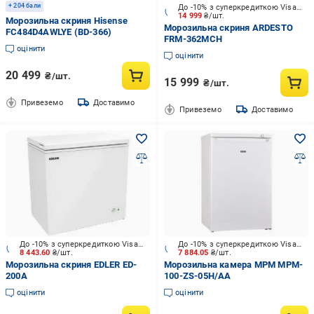
+ 204 бали
До -10% з суперкредиткою Visa Вигода
14 999
₴/шт.
Морозильна скриня Hisense
Морозильна скриня ARDESTO
FC484D4AWLYE (BD-366)
FRM-362MCH
оцінити
оцінити
20 499
₴/шт.
15 999
₴/шт.
Привеземо
Доставимо
Привеземо
Доставимо
До -10% з суперкредиткою Visa Вигода
До -10% з суперкредиткою Visa Вигода
8 443.60
₴/шт.
7 884.05
₴/шт.
Морозильна скриня EDLER ED-
Морозильна камера MPM MPM-
200A
100-ZS-05H/AA
оцінити
оцінити