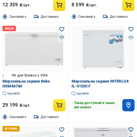
12 359
8 599
₴/шт.
₴/шт.
Cамовивіз
Доставимо
Cамовивіз
Доставимо
-5% для бізнесу з VISA
Морозильна скриня Beko
Морозильна скриня INTERLUX
HSM46740
IL-0150CF
оцінити
оцінити
Товар доступний в інших
29 199
₴/шт.
магазинах
Cамовивіз
Доставимо