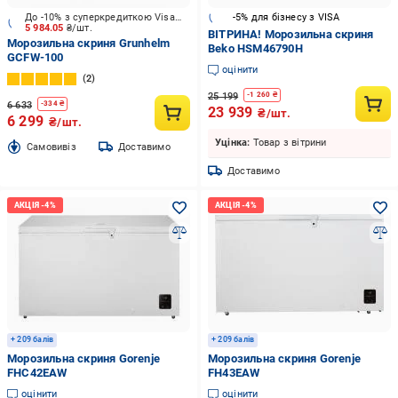
До -10% з суперкредиткою Visa Вигода
-5% для бізнесу з VISA
5 984.05
₴/шт.
ВІТРИНА! Морозильна скриня
Морозильна скриня Grunhelm
Beko HSM46790H
GCFW-100
оцінити
2
25 199
-
1 260
₴
6 633
-
334
₴
23 939
₴/шт.
6 299
₴/шт.
Уцінка:
Товар з вітрини
Cамовивіз
Доставимо
Доставимо
+ 209 балів
+ 209 балів
Морозильна скриня Gorenje
Морозильна скриня Gorenje
FHC42EAW
FH43EAW
оцінити
оцінити