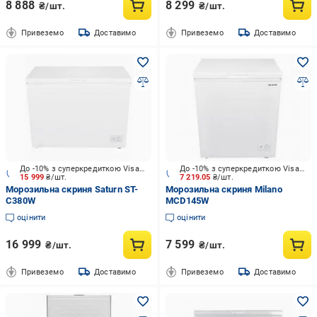
8 888
8 299
₴/шт.
₴/шт.
Привеземо
Доставимо
Привеземо
Доставимо
До -10% з суперкредиткою Visa Вигода
До -10% з суперкредиткою Visa Вигода
15 999
₴/шт.
7 219.05
₴/шт.
Морозильна скриня Saturn ST-
Морозильна скриня Milano
C380W
MCD145W
оцінити
оцінити
16 999
7 599
₴/шт.
₴/шт.
Привеземо
Доставимо
Привеземо
Доставимо