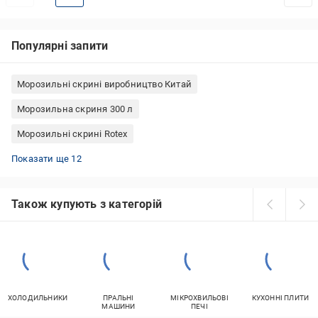
Популярні запити
Морозильні скрині виробництво Китай
Морозильна скриня 300 л
Морозильні скрині Rotex
Маленькі морозильні камери для дому
Морозильні скрині побутові
Морозильні камери PRIME Technics No Frost
Морозильні камери Hisense No Frost
Морозильні скрині EDLER
Морозильні скрині 200 літрів
Морозильні скрині PRIME Technics
Морозильні камери Liebherr No Frost
Морозильні скрині Zanussi
Морозильні скрині Beko
Морозильні скрині Hansa
Морозильні камери Electrolux No Frost
Показати ще 12
Також купують з категорій
ХОЛОДИЛЬНИКИ
ПРАЛЬНІ
МІКРОХВИЛЬОВІ
КУХОННІ ПЛИТИ
МАШИНИ
ПЕЧІ