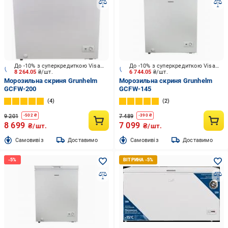
До -10% з суперкредиткою Visa Вигода
До -10% з суперкредиткою Visa Вигода
8 264.05
₴/шт.
6 744.05
₴/шт.
Морозильна скриня Grunhelm
Морозильна скриня Grunhelm
GCFW-200
GCFW-145
4
2
9 201
7 489
-
502
₴
-
390
₴
8 699
7 099
₴/шт.
₴/шт.
Cамовивіз
Доставимо
Cамовивіз
Доставимо