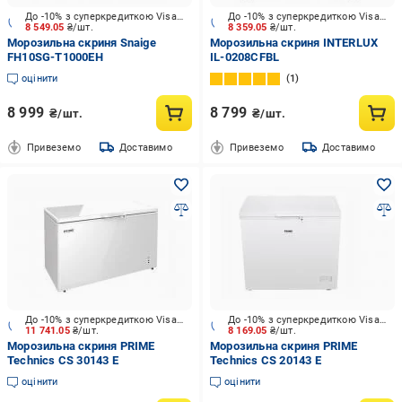
До -10% з суперкредиткою Visa Вигода
До -10% з суперкредиткою Visa Вигода
8 549.05
₴/шт.
8 359.05
₴/шт.
Морозильна скриня Snaige
Морозильна скриня INTERLUX
FH10SG-T1000EH
IL-0208CFBL
оцінити
1
8 999
8 799
₴/шт.
₴/шт.
Привеземо
Доставимо
Привеземо
Доставимо
До -10% з суперкредиткою Visa Вигода
До -10% з суперкредиткою Visa Вигода
11 741.05
₴/шт.
8 169.05
₴/шт.
Морозильна скриня PRIME
Морозильна скриня PRIME
Technics CS 30143 Е
Technics CS 20143 E
оцінити
оцінити