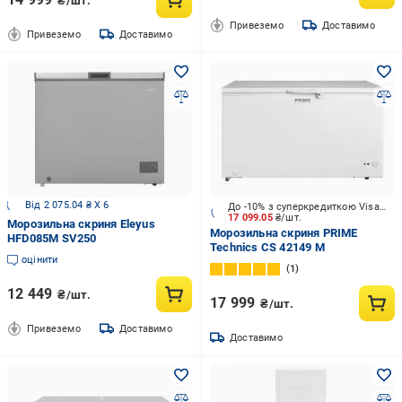
₴/шт.
Привеземо
Доставимо
Привеземо
Доставимо
Від 2 075.04 ₴ X 6
До -10% з суперкредиткою Visa Вигода
17 099.05
₴/шт.
Морозильна скриня Eleyus
Морозильна скриня PRIME
HFD085M SV250
Technics CS 42149 M
оцінити
1
12 449
₴/шт.
17 999
₴/шт.
Привеземо
Доставимо
Доставимо