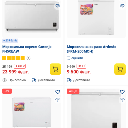
+ 239 балів
Морозильна скриня Gorenje
Морозильна скриня Ardesto
FH50EAW
(FRM-200MCH)
1
оцінити
25 199
9 999
-
1 200
₴
-
399
₴
23 999
9 600
₴/шт.
₴/шт.
Привеземо
Доставимо
Доставимо