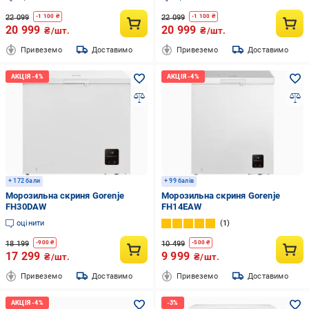
22 099
22 099
-
1 100
₴
-
1 100
₴
20 999
20 999
₴/шт.
₴/шт.
Привеземо
Доставимо
Привеземо
Доставимо
+ 172 бали
+ 99 балів
Морозильна скриня Gorenje
Морозильна скриня Gorenje
FH30DAW
FH14EAW
оцінити
1
18 199
10 499
-
900
₴
-
500
₴
17 299
9 999
₴/шт.
₴/шт.
Привеземо
Доставимо
Привеземо
Доставимо