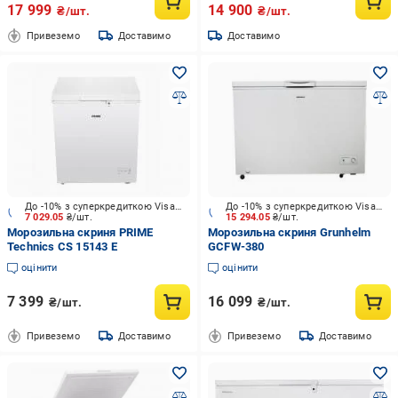
17 999
14 900
₴/шт.
₴/шт.
Привеземо
Доставимо
Доставимо
До -10% з суперкредиткою Visa Вигода
До -10% з суперкредиткою Visa Вигода
7 029.05
₴/шт.
15 294.05
₴/шт.
Морозильна скриня PRIME
Морозильна скриня Grunhelm
Technics CS 15143 E
GCFW-380
оцінити
оцінити
7 399
16 099
₴/шт.
₴/шт.
Привеземо
Доставимо
Привеземо
Доставимо