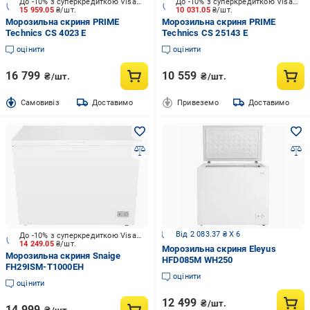
До -10% з суперкредиткою Visa Вигода
До -10% з суперкредиткою Visa Вигода
15 959.05
₴/шт.
10 031.05
₴/шт.
Морозильна скриня PRIME
Морозильна скриня PRIME
Technics CS 4023 E
Technics CS 25143 E
оцінити
оцінити
16 799
10 559
₴/шт.
₴/шт.
Cамовивіз
Доставимо
Привеземо
Доставимо
Від 2 083.37 ₴ X 6
До -10% з суперкредиткою Visa Вигода
14 249.05
₴/шт.
Морозильна скриня Eleyus
Морозильна скриня Snaige
HFD085M WH250
FH29ISM-T1000EH
оцінити
оцінити
12 499
₴/шт.
14 999