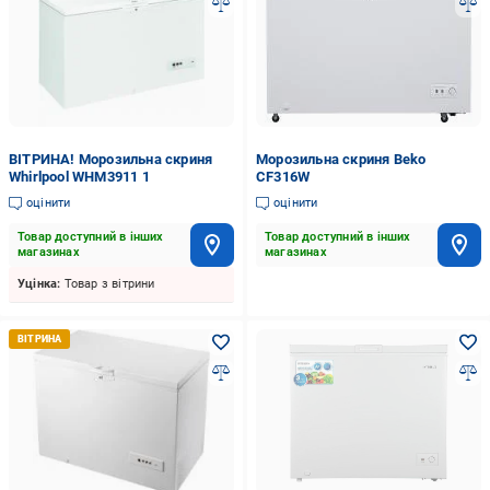
ВІТРИНА! Морозильна скриня
Морозильна скриня Beko
Whirlpool WHM3911 1
CF316W
оцінити
оцінити
Товар доступний в інших
Товар доступний в інших
магазинах
магазинах
Уцінка:
Товар з вітрини