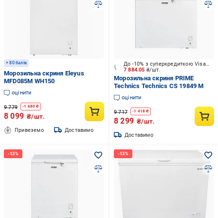
+ 80 балів
До -10% з суперкредиткою Visa Вигода
7 884.05
₴/шт.
Морозильна скриня Eleyus
Морозильна скриня PRIME
MFD085M WH150
Technics Technics CS 19849 M
оцінити
оцінити
9 779
-
1 680
₴
9 717
-
1 418
₴
8 099
₴/шт.
8 299
₴/шт.
Привеземо
Доставимо
Доставимо