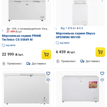
Від 1 076.61 ₴ X 6
До -10% з суперкредиткою Visa Вигода
21 999
₴/шт.
Морозильна скриня Eleyus
Морозильна скриня PRIME
HFD085M WH100
Technics CS 50649 M
оцінити
оцінити
6 459
₴/шт.
22 999
₴/шт.
Привеземо
Доставимо
Привеземо
Доставимо