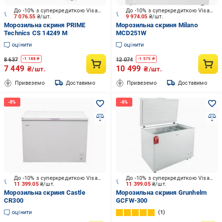
До -10% з суперкредиткою Visa Вигода
До -10% з суперкредиткою Visa Вигода
7 076.55
₴/шт.
9 974.05
₴/шт.
Морозильна скриня PRIME
Морозильна скриня Milano
Technics CS 14249 M
MCD251W
оцінити
оцінити
8 637
12 074
-
1 188
₴
-
1 575
₴
7 449
10 499
₴/шт.
₴/шт.
Привеземо
Доставимо
Привеземо
Доставимо
До -10% з суперкредиткою Visa Вигода
До -10% з суперкредиткою Visa Вигода
11 399.05
₴/шт.
11 399.05
₴/шт.
Морозильна скриня Castle
Морозильна скриня Grunhelm
CR300
GCFW-300
оцінити
1