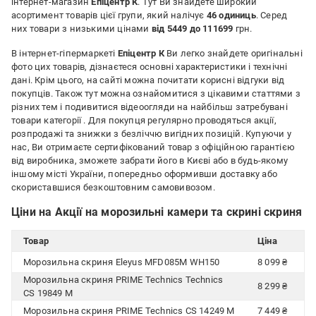
інтернет-магазин
Епіцентр К
. Тут Ви знайдете широкий
асортимент товарів цієї групи, який налічує
46 одиниць
. Серед
них товари з низькими цінами
від 5449 до 111699
грн.
В інтернет-гіпермаркеті
Епіцентр К
Ви легко знайдете оригінальні
фото цих товарів, дізнаєтеся основні характеристики і технічні
дані. Крім цього, на сайті можна почитати корисні відгуки від
покупців. Також тут можна ознайомитися з цікавими статтями з
різних тем і подивитися відеоогляди на найбільш затребувані
товари категорії
. Для покупця регулярно проводяться акції,
розпродажі та знижки з безліччю вигідних позицій. Купуючи у
нас, Ви отримаєте сертифікований товар з офіційною гарантією
від виробника, зможете забрати його в Києві або в будь-якому
іншому місті України, попередньо оформивши доставку або
скориставшися безкоштовним самовивозом.
Ціни на Акції на морозильні камери та скрині скриня
Товар
Ціна
Морозильна скриня Eleyus MFD085M WH150
8 099 ₴
Морозильна скриня PRIME Technics Technics
8 299 ₴
CS 19849 M
Морозильна скриня PRIME Technics CS 14249 M
7 449 ₴