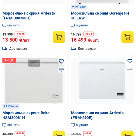
+ 164 бали
Морозильна скриня Ardesto
Морозильна скриня Gorenje FH
(FRM-300MCH)
30 EAW
оцінити
оцінити
13 999
16 799
-
499
₴
-
300
₴
13 500
16 499
₴/шт.
₴/шт.
Доставимо
Доставимо
+ 179 балів
Морозильна скриня Beko
Морозильна скриня Ardesto
HSM30081H
(FRM-290E)
оцінити
оцінити
18 199
14 999
-
200
₴
-
99
₴