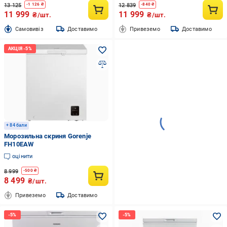
13 125
12 839
-
1 126
₴
-
840
₴
11 999
11 999
₴/шт.
₴/шт.
Cамовивіз
Доставимо
Привеземо
Доставимо
+ 84 бали
Морозильна скриня Gorenje
FH10EAW
оцінити
8 999
-
500
₴
8 499
₴/шт.
Привеземо
Доставимо