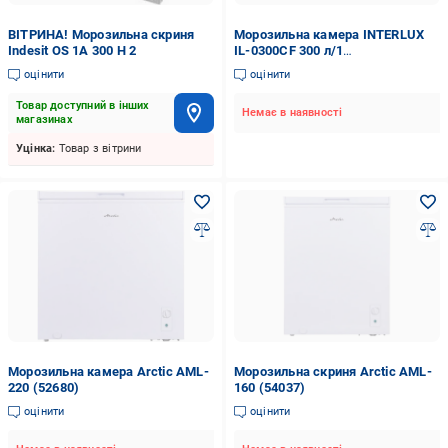
ВІТРИНА! Морозильна скриня
Морозильна камера INTERLUX
Indesit OS 1A 300 H 2
IL-0300CF 300 л/1
корзина/854х616х1089 мм Білий
оцінити
оцінити
(optk_80769)
Товар доступний в інших
Немає в наявності
магазинах
Уцінка:
Товар з вітрини
Морозильна камера Arctic AML-
Морозильна скриня Arctic AML-
220 (52680)
160 (54037)
оцінити
оцінити