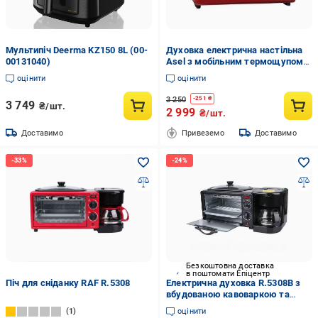
Мультипіч Deerma KZ150 8L (00-
Духовка електрична настільна
00131040)
Asel з мобільним термощупом
для випікання 33 л Червоний
оцінити
оцінити
3 250
-
251
₴
3 749
₴/шт.
2 999
₴/шт.
Доставимо
Привеземо
Доставимо
Безкоштовна доставка
в поштомати Епіцентр
Піч для сніданку RAF R.5308
Електрична духовка R.5308B з
вбудованою кавоваркою та
сковородою-гриль (40779-
1
оцінити
R.5308B_1478)