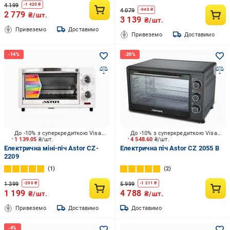
4 199
-
1 420
₴
4 079
-
940
₴
2 779
₴/шт.
3 139
₴/шт.
Привеземо
Доставимо
Привеземо
Доставимо
До -10% з суперкредиткою Visa Вигода
До -10% з суперкредиткою Visa Вигода
1 139.05
₴/шт.
4 548.60
₴/шт.
Електрична міні-піч Astor CZ-
Електрична піч Astor CZ 2055 B
2209
1
2
1 399
5 999
-
200
₴
-
1 211
₴
1 199
4 788
₴/шт.
₴/шт.
Привеземо
Доставимо
Доставимо