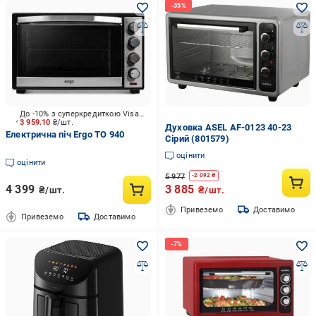
До -10% з суперкредиткою Visa Вигода
3 959.10
₴/шт.
Духовка ASEL AF-0123 40-23
Електрична піч Ergo TO 940
Сірий (801579)
оцінити
оцінити
5 977
-
2 092
₴
4 399
3 885
₴/шт.
₴/шт.
Привеземо
Доставимо
Привеземо
Доставимо