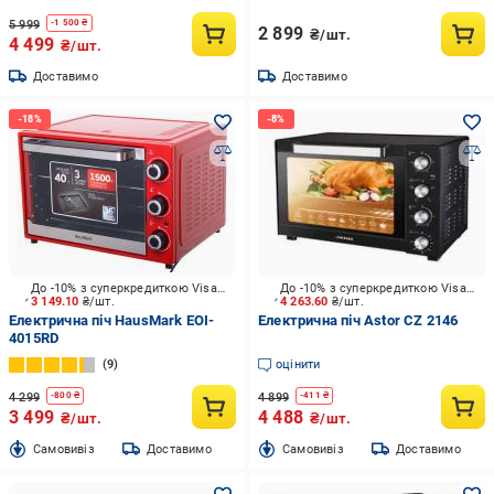
5 999
-
1 500
₴
2 899
₴/шт.
4 499
₴/шт.
Доставимо
Доставимо
До -10% з суперкредиткою Visa Вигода
До -10% з суперкредиткою Visa Вигода
3 149.10
₴/шт.
4 263.60
₴/шт.
Електрична піч HausMark EOI-
Електрична піч Astor CZ 2146
4015RD
9
оцінити
4 299
4 899
-
800
₴
-
411
₴
3 499
4 488
₴/шт.
₴/шт.
Cамовивіз
Доставимо
Cамовивіз
Доставимо