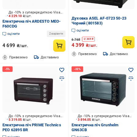
До -10% з суперкредиткою Visa Вигода
4 229.10
₴/шт.
Духовка ASEL AF-0723 50-23
Електрична піч ARDESTO MEO-
Чорний (801583)
F60CDG
оцінити
оцінити
2 варіанти
6 768
-
2 369
₴
4 399
4 699
₴/шт.
₴/шт.
Привеземо
Доставимо
Привеземо
Доставимо
До -10% з суперкредиткою Visa Вигода
До -10% з суперкредиткою Visa Вигода
5 319.05
₴/шт.
3 894.05
₴/шт.
Електрична піч PRIME Technics
Електрична піч Grunhelm
PEO 62895 BR
GN63СВ