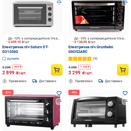
До -10% з суперкредиткою Visa Вигода
До -10% з суперкредиткою Visa Вигода
2 609.10
₴/шт.
3 134.05
₴/шт.
Електрична піч Saturn ST-
Електрична піч Grunhelm
EO1036G
GN352ARC
оцінити
1
3 299
4 399
-
400
₴
-
1 100
₴
2 899
3 299
₴/шт.
₴/шт.
Привеземо
Доставимо
Привеземо
Доставимо