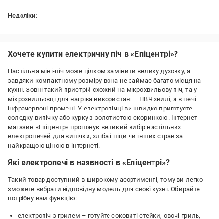
Недоліки:
була вмятина
Хочете купити електричну піч в «Епіцентрі»?
Настільна міні-піч може цілком замінити велику духовку, а
завдяки компактному розміру вона не займає багато місця на
кухні. Зовні такий пристрій схожий на мікрохвильову піч, та у
мікрохвильовці для нагріва використані – НВЧ хвилі, а в печі –
інфрачервоні промені. У електропічці ви швидко приготуєте
солодку випічку або курку з золотистою скоринкою. Інтернет-
магазин «Епіцентр» пропонує великий вибір настільних
електропечей для випічки, хліба і піци чи інших страв за
найкращою ціною в інтернеті.
Які електропечі в наявності в «Епіцентрі»?
Такий товар доступний в широкому асортименті, тому ви легко
зможете вибрати відповідну модель для своєї кухні. Обирайте
потрібну вам функцію:
електропіч з грилем – готуйте соковиті стейки, овочі-гриль,