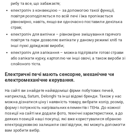
рибу та все, що забажаєте;
електропіч з конвекцією – за допомогою такої функції,
повітря розподіляється по всій печі і їжа пропікається
рівномірно, навіть, якщо ви одночасно поставили декілька
страв;
електропіч для випічки – рівномірне змішування гарячого
повітря та пари дозволяє випікати у даному режимі хліб та
інші пухкі дріжджові вироби;
електропіч для запікання – можна підігрівати готові страви
або запікати курку, картоплю чи інші овочі, а також вироби зі
слойоного тіста.
Електричні печі мають сенсорне, механічне чи
електромеханічне керування.
На сайті ви знайдете найвідоміші фірми побутових печей,
наприклад, Saturn, Delonghi та інші відомі бренди. Також у нас
можна дізнатися ціну і наявність товару, вибрати колір, розмір,
форму і потужність нагрівальних елементів і ТЕНа. До кожної
позиції на сайті ми додали фото, технічні характеристики, а до
деяких позицій наші покупці, які вже користувалися обраною
електродуховкою залишили свої відгуки, які можуть допомогти
вам зробити вибір.