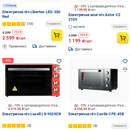
+ 25 балів
До -10% з суперкредиткою Visa Вигода
1 139.05
₴/шт.
Електрична піч Liberton LEO-350
Електрична міні-піч Astor CZ
Red
2109
13
3 варіанти
оцінити
2 варіанти
3 299
-
700
₴
1 999
-
800
₴
2 599
₴/шт.
1 199
₴/шт.
Привеземо
Доставимо
Доставимо
До -10% з суперкредиткою Visa Вигода
До -10% з суперкредиткою Visa Вигода
4 416.55
₴/шт.
4 056.50
₴/шт.
Електрична піч Luxell LX-9325CR
Електрична піч Castle CPE-45B
2
2
3 варіанти