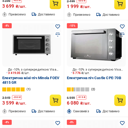
4 099
-
400
₴
2 499
-
500
₴
3 699
1 999
₴/шт.
₴/шт.
Привеземо
Доставимо
Привеземо
Доставимо
До -10% з суперкредиткою Visa Вигода
До -10% з суперкредиткою Visa Вигода
3 419.05
₴/шт.
5 776
₴/шт.
Електрична міні-піч Minola FOEV
Електрична піч Castle CPE-70B
4815 GR
1
2
3 949
6 999
-
350
₴
-
919
₴
3 599
6 080
₴/шт.
₴/шт.
Привеземо
Доставимо
Cамовивіз
Доставимо