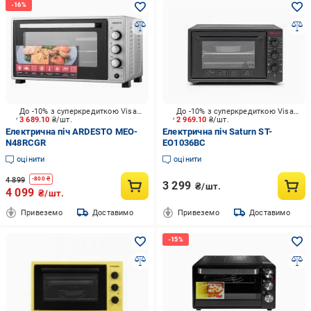
До -10% з суперкредиткою Visa Вигода
До -10% з суперкредиткою Visa Вигода
3 689.10
₴/шт.
2 969.10
₴/шт.
Електрична піч ARDESTO MEO-
Електрична піч Saturn ST-
N48RCGR
EO1036BC
оцінити
оцінити
4 899
-
800
₴
3 299
₴/шт.
4 099
₴/шт.
Привеземо
Доставимо
Привеземо
Доставимо