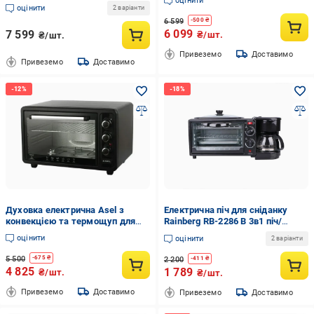
оцінити
оцінити
2 варіанти
6 599
-
500
₴
6 099
7 599
₴/шт.
₴/шт.
Привеземо
Доставимо
Привеземо
Доставимо
Духовка електрична Asel з
Електрична піч для сніданку
конвекцією та термощуп для
Rainberg RB-2286 B 3в1 піч/
випічки 40 л
кавоварка/жаркова поверхня
оцінити
оцінити
2 варіанти
(32403011)
5 500
-
675
₴
2 200
-
411
₴
4 825
1 789
₴/шт.
₴/шт.
Привеземо
Доставимо
Привеземо
Доставимо