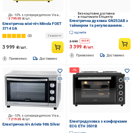
Безкоштовна доставка
До -10% з суперкредиткою Visa Вигода
в поштомати Епіцентр
3 799.05
₴/шт.
Електрична духовка GN252AB з
Електрична міні-піч Minola FOET
таймером та регулюванням
3714 UA
температури 25 л 1600 Вт (ML-
оцінити
06321)
2
2 варіанти
3 999
-
600
₴
3 399
3 999
₴/шт.
₴/шт.
Привеземо
Доставимо
Привеземо
Доставимо
До -10% з суперкредиткою Visa Вигода
7 219.05
₴/шт.
Електродуховка з конфорками
Електрична піч Ariete 986 Silver
ECG ETH 3501B