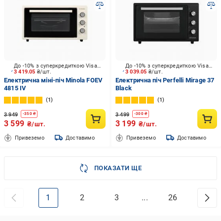
До -10% з суперкредиткою Visa Вигода
До -10% з суперкредиткою Visa Вигода
3 419.05
₴/шт.
3 039.05
₴/шт.
Електрична міні-піч Minola FOEV
Електрична піч Perfelli Mirage 37
4815 IV
Black
1
1
3 949
3 499
-
350
₴
-
300
₴
3 599
3 199
₴/шт.
₴/шт.
Привеземо
Доставимо
Привеземо
Доставимо
ПОКАЗАТИ ЩЕ
1
2
3
...
26