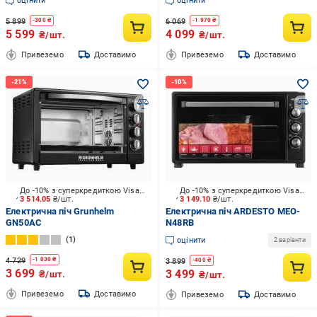
оцінити
оцінити
5 899
6 069
-
300
₴
-
1 970
₴
5 599
4 099
₴/шт.
₴/шт.
Привеземо
Доставимо
Привеземо
Доставимо
До -10% з суперкредиткою Visa Вигода
До -10% з суперкредиткою Visa Вигода
3 514.05
₴/шт.
3 149.10
₴/шт.
Електрична піч Grunhelm
Електрична піч ARDESTO MEO-
GN50AC
N48RB
1
оцінити
2 варіанти
4 729
-
1 030
₴
3 899
-
400
₴
3 699
3 499
₴/шт.
₴/шт.
Привеземо
Доставимо
Привеземо
Доставимо