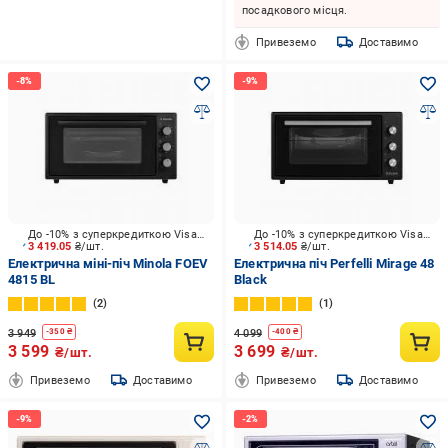
посадкового місця.
Привеземо
Доставимо
До -10% з суперкредиткою Visa Вигода
До -10% з суперкредиткою Visa Вигода
3 419.05
₴/шт.
3 514.05
₴/шт.
Електрична міні-піч Minola FOEV
Електрична піч Perfelli Mirage 48
4815 BL
Black
2
1
3 949
4 099
-
350
₴
-
400
₴
3 599
3 699
₴/шт.
₴/шт.
Привеземо
Доставимо
Привеземо
Доставимо