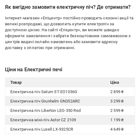
Як вигідно замовити електричну піч? Де отримати?
Інтернет-магазин «Епіцентр» постійно проводить сезонні акції та
великі розпродажі, що дозволить купити електропіч за
доступною ціною. На сайті «Епіцентр», ви можете швидко
оформити замовлення і забрати безкоштовним самовивозом з
центрів видачі онлайн-замовлень або замовити адресну
доставку з оплатою при отриманні.
Ціни на Електричні печі
Товар
Ціна
Електрична піч Saturn ST-EO1036G
2 899 ₴
Електрична піч Grunhelm GN352ARC
3 299 ₴
Електрична піч Liberton LEO-350 Red
2 599 ₴
Електрична міні-піч Astor CZ 2109
1 199 ₴
Електрична піч Luxell LX-9325CR
4 649 ₴