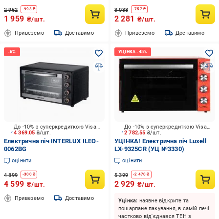
2 952
3 038
-
993
₴
-
757
₴
1 959
2 281
₴/шт.
₴/шт.
Привеземо
Доставимо
Привеземо
Доставимо
До -10% з суперкредиткою Visa Вигода
До -10% з суперкредиткою Visa Вигода
4 369.05
₴/шт.
2 782.55
₴/шт.
Електрична піч INTERLUX ILEO-
УЦІНКА! Електрична піч Luxell
0062BG
LX-9325CR (УЦ №3330)
оцінити
оцінити
4 899
5 399
-
300
₴
-
2 470
₴
4 599
2 929
₴/шт.
₴/шт.
Привеземо
Доставимо
Уцінка:
наявне відкрите та
пошарпане пакування, в самій печі
частково від'єднався ТЕН з