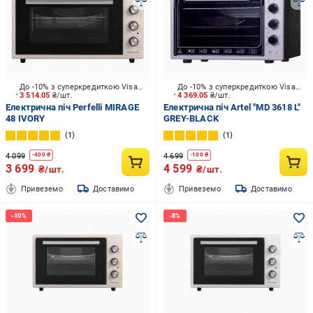
До -10% з суперкредиткою Visa Вигода
До -10% з суперкредиткою Visa Вигода
3 514.05
₴/шт.
4 369.05
₴/шт.
Електрична піч Perfelli MIRAGE
Електрична піч Artel "MD 3618 L"
48 IVORY
GREY-BLACK
1
1
4 099
4 699
-
400
₴
-
100
₴
3 699
4 599
₴/шт.
₴/шт.
Привеземо
Доставимо
Привеземо
Доставимо