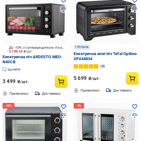
+ 56 балів
До -10% з суперкредиткою Visa Вигода
3 149.10
₴/шт.
Електрична міні-піч Tefal Optimo
Електрична піч ARDESTO MEO-
OF444834
N40CB
4
оцінити
5 699
₴/шт.
3 499
₴/шт.
Привеземо
Доставимо
Привеземо
Доставимо