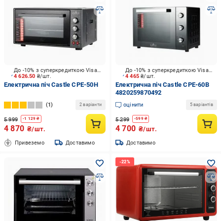
До -10% з суперкредиткою Visa Вигода
До -10% з суперкредиткою Visa Вигода
4 626.50
₴/шт.
4 465
₴/шт.
Електрична піч Castle CPE-50H
Електрична піч Castle CPE-60B
4820259870492
1
оцінити
2 варіанти
5 варіантів
5 999
5 299
-
1 129
₴
-
599
₴
4 870
4 700
₴/шт.
₴/шт.
Привеземо
Доставимо
Доставимо