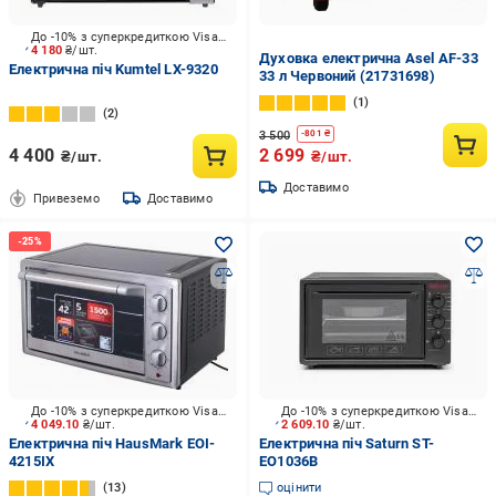
До -10% з суперкредиткою Visa Вигода
4 180
₴/шт.
Духовка електрична Asel AF-33
Електрична піч Kumtel LX-9320
33 л Червоний (21731698)
1
2
3 500
-
801
₴
4 400
2 699
₴/шт.
₴/шт.
Доставимо
Привеземо
Доставимо
До -10% з суперкредиткою Visa Вигода
До -10% з суперкредиткою Visa Вигода
4 049.10
₴/шт.
2 609.10
₴/шт.
Електрична піч HausMark EOI-
Електрична піч Saturn ST-
4215IX
EO1036B
13
оцінити