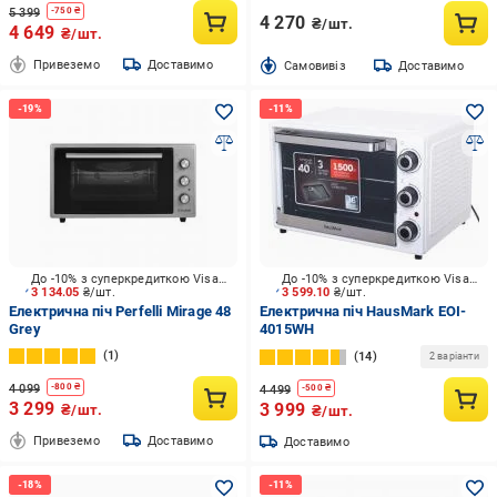
5 399
-
750
₴
4 270
₴/шт.
4 649
₴/шт.
Привеземо
Доставимо
Cамовивіз
Доставимо
До -10% з суперкредиткою Visa Вигода
До -10% з суперкредиткою Visa Вигода
3 134.05
₴/шт.
3 599.10
₴/шт.
Електрична піч Perfelli Mirage 48
Електрична піч HausMark EOI-
Grey
4015WH
1
14
2 варіанти
4 099
-
800
₴
4 499
-
500
₴
3 299
3 999
₴/шт.
₴/шт.
Привеземо
Доставимо
Доставимо