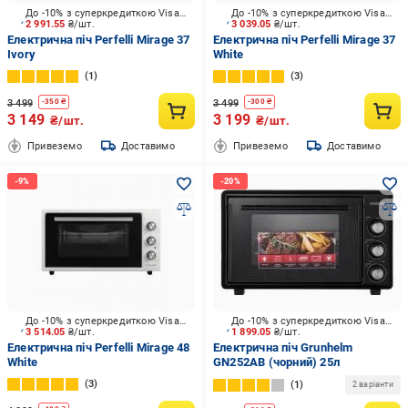
До -10% з суперкредиткою Visa Вигода
До -10% з суперкредиткою Visa Вигода
2 991.55
₴/шт.
3 039.05
₴/шт.
Електрична піч Perfelli Mirage 37
Електрична піч Perfelli Mirage 37
Ivory
White
1
3
3 499
3 499
-
350
₴
-
300
₴
3 149
3 199
₴/шт.
₴/шт.
Привеземо
Доставимо
Привеземо
Доставимо
До -10% з суперкредиткою Visa Вигода
До -10% з суперкредиткою Visa Вигода
3 514.05
₴/шт.
1 899.05
₴/шт.
Електрична піч Perfelli Mirage 48
Електрична піч Grunhelm
White
GN252AB (чорний) 25л
3
1
2 варіанти