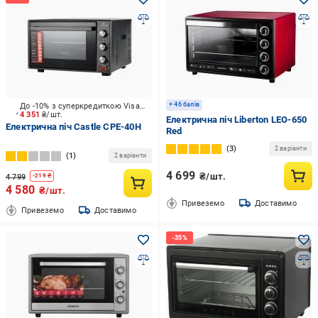
+ 46 балів
До -10% з суперкредиткою Visa Вигода
4 351
₴/шт.
Електрична піч Liberton LEO-650
Електрична піч Castle CPE-40H
Red
3
2 варіанти
1
2 варіанти
4 699
₴/шт.
4 799
-
219
₴
4 580
₴/шт.
Привеземо
Доставимо
Привеземо
Доставимо