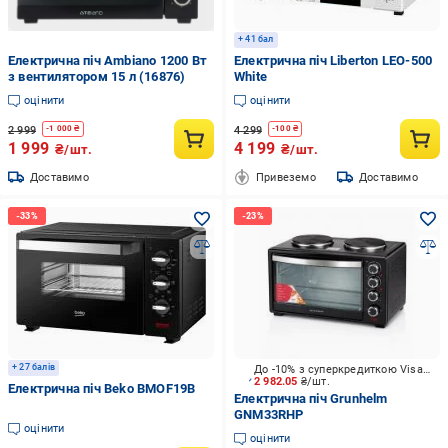
+ 41 бал
Електрична піч Ambiano 1200 Вт
Електрична піч Liberton LEO-500
з вентилятором 15 л (16876)
White
оцінити
оцінити
2 999
4 299
-
1 000
₴
-
100
₴
1 999
4 199
₴/шт.
₴/шт.
Доставимо
Привеземо
Доставимо
+ 27 балів
До -10% з суперкредиткою Visa Вигода
2 982.05
₴/шт.
Електрична піч Beko BMOF19B
Електрична піч Grunhelm
GNM33RHP
оцінити
оцінити