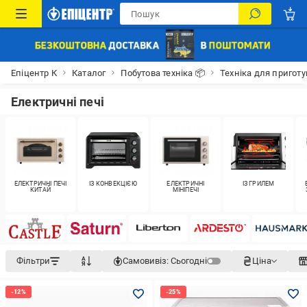
Епіцентр К
Каталог
Побутова техніка 📦
Техніка для приготув
Електричні печі
ЕЛЕКТРИЧНІ ПЕЧІ
ІЗ КОНВЕКЦІЄЮ
ЕЛЕКТРИЧНІ
ІЗ ГРИЛЕМ
КИТАЙ
МІНІПЕЧІ
Фільтри
Самовивіз:
Сьогодні
Ціна