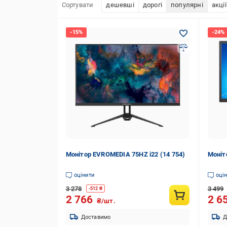
Сортувати
дешевші
дорогі
популярні
акції
Монітор EVROMEDIA 75HZ i22 (14 754)
Моніт
оцінити
оці
3 278
3 499
-
512
₴
2 766
2 6
₴/шт.
Доставимо
Д