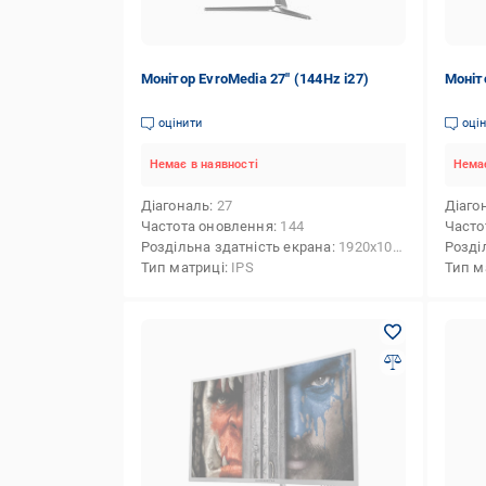
Монітор EvroMedia 27" (144Hz i27)
Моніто
оцінити
оці
Немає в наявності
Немає
Діагональ
27
Діаго
Частота оновлення
144
Часто
Роздільна здатність екрана
1920x1080 (FHD)
Розді
Тип матриці
IPS
Тип м