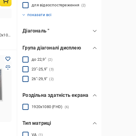
для відеоспостереження
(2)
універсальні
(7)
показати всі
Діагональ "
80 (FHD)
19
(1)
Група діагоналі дисплею
22
(1)
23.8
(4)
до 22,9"
(2)
27
(1)
23"-25,9"
(3)
26"-29,9"
(2)
Роздільна здатність екрана
1920x1080 (FHD)
(6)
Тип матриці
VA
(1)