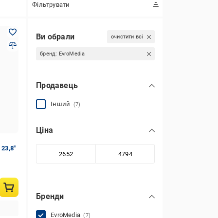
Фільтрувати
Ви обрали
очистити всі
бренд:
EvroMedia
Продавець
Інший
(7)
Ціна
23,8"
Бренди
EvroMedia
(7)