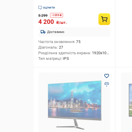
оцінити
5 299
-
1 099
₴
4 200
₴/шт.
Доставимо
Частота оновлення
75
Діагональ
27
Роздільна здатність екрана
1920x1080 (FHD)
Тип матриці
IPS