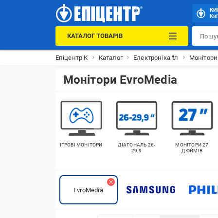
КИ
Киї
КАТАЛОГ ТОВАРІВ
Епіцентр К
Каталог
Електроніка 🔌
Монітори
Монітори EvroMedia
ІГРОВІ МОНІТОРИ
ДІАГОНАЛЬ 26-
МОНІТОРИ 27
29,9
ДЮЙМІВ
EvroMedia