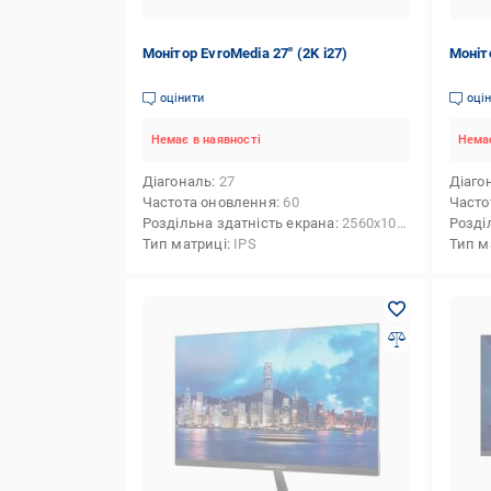
Монітор EvroMedia 27" (2K i27)
Моніто
оцінити
оці
Немає в наявності
Немає
Діагональ
27
Діаго
Частота оновлення
60
Часто
Роздільна здатність екрана
2560x1080 (UW-FHD)
Розді
Тип матриці
IPS
Тип м