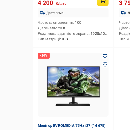
4 200
3 7
₴/шт.
Доставимо
Д
Частота оновлення
100
Часто
Діагональ
23.8
Діаго
Роздільна здатність екрана
1920x1080 (FHD)
Розді
Тип матриці
IPS
Тип м
Монітор EVROMEDIA 75Hz i27 (14 675)