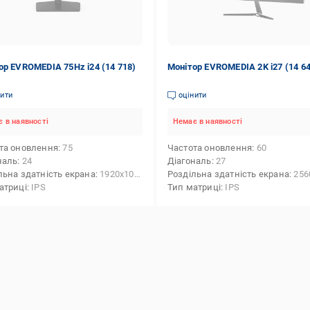
ор EVROMEDIA 75Hz i24 (14 718)
Монітор EVROMEDIA 2K i27 (14 6
нити
оцінити
 в наявності
Немає в наявності
та оновлення
75
Частота оновлення
60
наль
24
Діагональ
27
льна здатність екрана
1920x1080 (FHD)
Роздільна здатність екрана
2560x14
атриці
IPS
Тип матриці
IPS