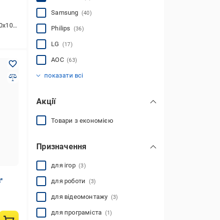
Samsung
(40)
80 (FHD)
Philips
(36)
LG
(17)
AOC
(63)
Asus
Dell
Acer
HP
MSI
Gigabyte
2E
Iiyama
BenQ
Lenovo
Blackview
Eizo
Neovo
Apple
LORGAR
Anker
Bautech
Dahua
GreenVision
Hikvision
Redmi
Uniview
Інше
(1)
(3)
(3)
(19)
(8)
(21)
(29)
(4)
(30)
(1)
(1)
(2)
(4)
(10)
(13)
(2)
(2)
(3)
(1)
(2)
(3)
(6)
(1)
показати всі
Акції
Товари з економією
Призначення
для ігор
(3)
'
для роботи
(3)
для відеомонтажу
(3)
для програміста
(1)