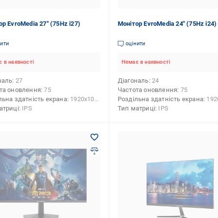
р EvroMedia 27" (75Hz i27)
Монітор EvroMedia 24" (75Hz i24)
нити
оцінити
 в наявності
Немає в наявності
наль
27
Діагональ
24
та оновлення
75
Частота оновлення
75
льна здатність екрана
1920x1080 (FHD)
Роздільна здатність екрана
1920x10
атриці
IPS
Тип матриці
IPS