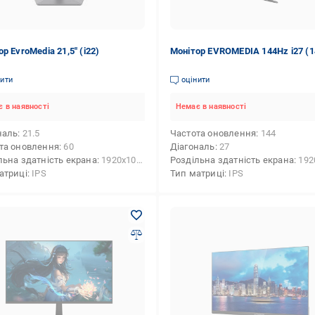
р EvroMedia 21,5" (i22)
Монітор EVROMEDIA 144Hz i27 (1
нити
оцінити
 в наявності
Немає в наявності
наль
21.5
Частота оновлення
144
та оновлення
60
Діагональ
27
льна здатність екрана
1920x1080 (FHD)
Роздільна здатність екрана
1920x10
атриці
IPS
Тип матриці
IPS