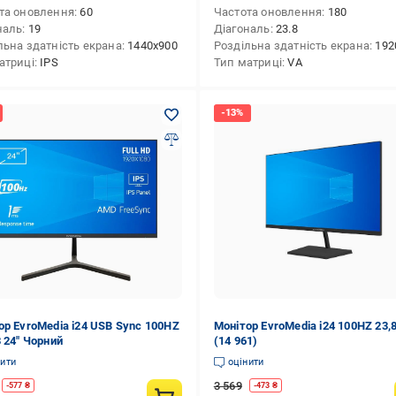
та оновлення
60
Частота оновлення
180
наль
19
Діагональ
23.8
льна здатність екрана
1440х900
Роздільна здатність екрана
1920x10
атриці
IPS
Тип матриці
VA
ор EvroMedia i24 USB Sync 100HZ
Монітор EvroMedia i24 100HZ 23,8'
3 24" Чорний
(14 961)
нити
оцінити
3 569
-
577
₴
-
473
₴