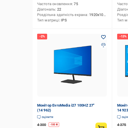
Частота оновлення
75
Часто
Діагональ
22
Діаго
Роздільна здатність екрана
1920x1080 (FHD)
Розді
Тип матриці
IPS
Тип м
Монітор EvroMedia i27 100HZ 27"
Моніт
(14 962)
14 92
оцінити
оці
4 300
4 375
-
100
₴