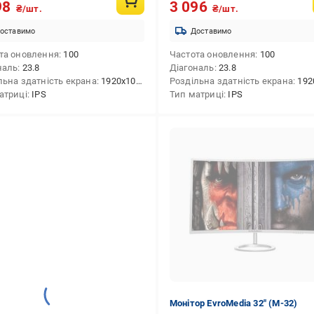
98
3 096
₴/шт.
₴/шт.
оставимо
Доставимо
та оновлення
100
Частота оновлення
100
наль
23.8
Діагональ
23.8
льна здатність екрана
1920x1080 (FHD)
Роздільна здатність екрана
1920x10
атриці
IPS
Тип матриці
IPS
Монітор EvroMedia 32" (M-32)