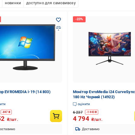
новинки
доступно для самовивозу
ор EVROMEDIA i-19 (14 803)
Монітор EvroMedia i24 CurveSync 
180 Hz Чорний (14922)
нити
оцінити
6 237
-
847
₴
-
1 443
₴
52
4 794
₴/шт.
₴/шт.
оставимо
Доставимо