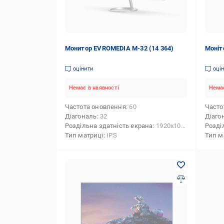
Монитор EVROMEDIA M-32 (14 364)
Моніт
оцінити
оці
Немає в наявності
Немає
Частота оновлення
60
Часто
Діагональ
32
Діаго
Роздільна здатність екрана
1920x1080 (FHD)
Розді
Тип матриці
IPS
Тип м